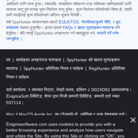
अवधिको लागि मान्य हुन्छ। त्यसपछि, स्वचालित नवीकरण र/वा भविष्यका खरिदहरूको लागि
तत्काल लागू हुने मानक मूल्य निर्धारण लागू हुनेछ। मूल्य निर्धारण परिवर्तनको विषय हो, यद्यपि
हामी तपाईंलाई मूल्य परिवर्तनको अग्रिम सूचना दिनेछौं।
सबै SpyHunter संस्करणहरू हाम्रो
EULA/TOS
,
गोपनीयता/कुकी नीति
, र
छुट
सर्तहरूमा
सहमत हुनुपर्नेछ। कृपया हाम्रो
FAQs
र
खतरा मूल्याङ्कन मापदण्ड
पनि
हेर्नुहोस्। यदि तपाईं SpyHunter अनइन्स्टल गर्न चाहनुहुन्छ भने,
कसरी गर्ने भनेर
जान्नुहोस्
।
घर
कार्यक्रम अनइन्स्टल चरणहरू
SpyHunter को खतरा मूल्याङ्कन
मापदण्ड
SpyHunter अतिरिक्त नियम र सर्तहरू
RegHunter अतिरिक्त
नियम र सर्तहरू
दर्ता कार्यालय: १ क्यासल स्ट्रिट, तेस्रो तल्ला, डब्लिन २ D02XD82 आयरल्याण्ड।
EnigmaSoft लिमिटेड, शेयर द्वारा निजी कम्पनी लिमिटेड, कम्पनी दर्ता नम्बर
597114।
Mac र MacOS Apple Inc. का ट्रेडमार्क हो, अमेरिका र अन्य देशहरूमा दर्ता।
Enigmasoftware.com uses cookies to provide you with a
प्रतिलिपि अधिकार 2016-
2026
। EnigmaSoft Ltd. सर्वाधिकार सुरक्षित।
better browsing experience and analyze how users navigate
and utilize the Site. By using this Site or clicking on "OK", you