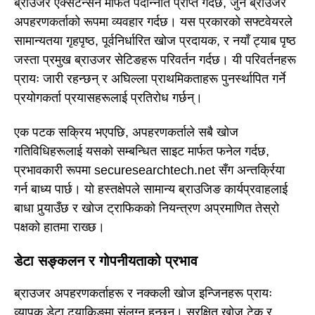
ब्राउजर एक्सटेन्सन मार्फत पदोन्नति प्राप्त गर्दछ, जुन ब्राउजर
अपहरणकर्ताको रूपमा व्यवहार गर्दछ। यस प्रकारको सफ्टवेयरले
सामान्यतया गृहपृष्ठ, पूर्वनिर्धारित खोज प्रदायक, र नयाँ ट्याब पृष्ठ
जस्ता प्रमुख ब्राउजर सेटिङहरू परिवर्तन गर्दछ। यी परिवर्तनहरू
प्रायः जारी रहन्छन् र अघिल्ला प्राथमिकताहरू पुनर्स्थापित गर्ने
प्रयोगकर्ता प्रयासहरूलाई प्रतिरोध गर्छन्।
एक पटक सक्रिय भएपछि, अपहरणकर्ताले सबै खोज
गतिविधिहरूलाई यसको सम्बन्धित साइट मार्फत फनेल गर्दछ,
प्रभावकारी रूपमा securesearchtech.net सँग अन्तर्क्रिया
गर्न बाध्य पार्छ। यो हस्तक्षेपले सामान्य ब्राउजिङ कार्यप्रवाहलाई
बाधा पुर्‍याउँछ र खोज ट्राफिकको नियन्त्रण अप्रमाणित तेस्रो
पक्षको हातमा राख्छ।
डेटा सङ्कलन र गोपनीयताको प्रभाव
ब्राउजर अपहरणकर्ताहरू र नक्कली खोज इन्जिनहरू प्रायः
व्यापक डेटा ट्र्याकिङमा संलग्न हुन्छन्। सुरक्षित खोज टेक र