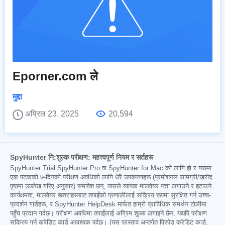
Eporner.com ले
मुद्दा
अप्रिल 23, 2025
20,594
SpyHunter नि:शुल्क परीक्षण: महत्त्वपूर्ण नियम र सर्तहरू
SpyHunter Trial SpyHunter Pro वा SpyHunter for Mac को लागि हो र यसमा
एक पटकको ७-दिनको परीक्षण अवधिको लागि धेरै उपकरणहरू (प्रमोशनल सामग्री/खरीद
पृष्ठमा उल्लेख गरिए अनुसार) समावेश छन्, जसले व्यापक मालवेयर पत्ता लगाउने र हटाउने
कार्यक्षमता, मालवेयर खतराहरूबाट तपाईंको प्रणालीलाई सक्रिय रूपमा सुरक्षित गर्न उच्च-
प्रदर्शन गार्डहरू, र SpyHunter HelpDesk मार्फत हाम्रो प्राविधिक समर्थन टोलीमा
पहुँच प्रदान गर्दछ। परीक्षण अवधिमा तपाईंलाई अग्रिम शुल्क लगाइने छैन, यद्यपि परीक्षण
सक्रिय गर्न क्रेडिट कार्ड आवश्यक पर्दछ। (यस प्रस्ताव अन्तर्गत प्रिपेड क्रेडिट कार्ड,