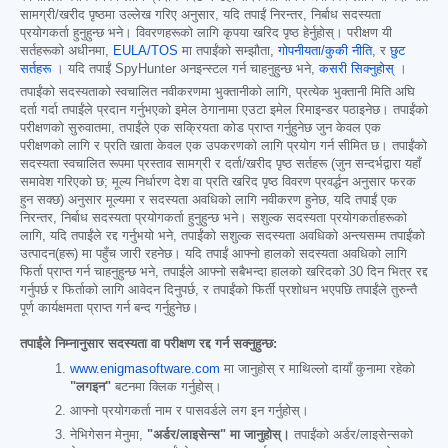
सामग्री/खरीद पृष्ठमा उल्लेख गरिए अनुसार, यदि तपाईं निरन्तर, निर्बाध सदस्यता
प्रयोगकर्ता हुनुहुन्छ भने। विवरणहरूको लागि कृपया खरिद पृष्ठ हेर्नुहोस्। परीक्षण यी
सर्तहरूको अधीनमा,
EULA/TOS
मा तपाईंको सम्झौता,
गोपनीयता/कुकी नीति
, र
छुट
सर्तहरू
। यदि तपाईं SpyHunter अनइन्स्टल गर्न चाहनुहुन्छ भने,
कसरी सिक्नुहोस्
।
तपाईंको सदस्यताको स्वचालित नवीकरणमा भुक्तानीको लागि, प्रत्येक भुक्तानी मिति अघि
दर्ता गर्दा तपाईंले प्रदान गर्नुभएको इमेल ठेगानामा एउटा इमेल रिमाइन्डर पठाइनेछ। तपाईंको
परीक्षणको सुरुवातमा, तपाईंले एक सक्रियता कोड प्राप्त गर्नुहुनेछ जुन केवल एक
परीक्षणको लागि र प्रति खाता केवल एक उपकरणको लागि प्रयोग गर्न सीमित छ। तपाईंको
सदस्यता स्वचालित रूपमा प्रस्ताव सामग्री र दर्ता/खरीद पृष्ठ सर्तहरू (जुन सन्दर्भद्वारा यहाँ
समावेश गरिएको छ; मूल्य निर्धारण देश वा प्रति खरिद पृष्ठ विवरण प्रवर्द्धन अनुसार फरक
हुन सक्छ) अनुसार मूल्यमा र सदस्यता अवधिको लागि नवीकरण हुनेछ, यदि तपाईं एक
निरन्तर, निर्बाध सदस्यता प्रयोगकर्ता हुनुहुन्छ भने। सशुल्क सदस्यता प्रयोगकर्ताहरूको
लागि, यदि तपाईंले रद्द गर्नुभयो भने, तपाईंको सशुल्क सदस्यता अवधिको अन्त्यसम्म तपाईंको
उत्पादन(हरू) मा पहुँच जारी रहनेछ। यदि तपाईं आफ्नो हालको सदस्यता अवधिको लागि
फिर्ता प्राप्त गर्न चाहनुहुन्छ भने, तपाईंले आफ्नो सबैभन्दा हालको खरिदको 30 दिन भित्र रद्द
गर्नुपर्छ र फिर्ताको लागि आवेदन दिनुपर्छ, र तपाईंको फिर्ती प्रशोधन भएपछि तपाईंले तुरुन्तै
पूर्ण कार्यक्षमता प्राप्त गर्न बन्द गर्नुहुनेछ।
तपाईंले निम्नानुसार सदस्यता वा परीक्षण रद्द गर्न सक्नुहुन्छ:
www.enigmasoftware.com
मा जानुहोस् र माथिल्लो दायाँ कुनामा रहेको
"लगइन"
बटनमा क्लिक गर्नुहोस्।
आफ्नो प्रयोगकर्ता नाम र पासवर्डले लग इन गर्नुहोस्।
नेभिगेसन मेनुमा,
"अर्डर/लाइसेन्स" मा जानुहोस्।
तपाईंको अर्डर/लाइसेन्सको