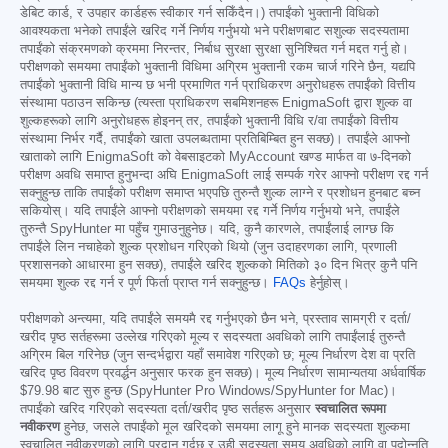
डेबिट कार्ड, र उपहार कार्डहरू स्वीकार गर्न सकिँदैन।) तपाईंको भुक्तानी विधिको
आवश्यकता भनेको तपाईंले खरिद गर्ने निर्णय गर्नुभयो भने परीक्षणबाट सशुल्क सदस्यतामा
तपाईंको संक्रमणको क्रममा निरन्तर, निर्बाध सुरक्षा सुरक्षा सुनिश्चित गर्न मद्दत गर्नु हो।
परीक्षणको समयमा तपाईंको भुक्तानी विधिमा अग्रिम भुक्तानी रकम चार्ज गरिने छैन, यद्यपि
तपाईंको भुक्तानी विधि मान्य छ भनी प्रमाणित गर्न प्राधिकरण अनुरोधहरू तपाईंको वित्तीय
संस्थामा पठाउन सकिन्छ (त्यस्ता प्राधिकरण सबमिशनहरू EnigmaSoft द्वारा शुल्क वा
शुल्कहरूको लागि अनुरोधहरू होइनन् तर, तपाईंको भुक्तानी विधि र/वा तपाईंको वित्तीय
संस्थामा निर्भर गर्दै, तपाईंको खाता उपलब्धतामा प्रतिबिम्बित हुन सक्छ)। तपाईंले आफ्नो
खाताको लागि EnigmaSoft को वेबसाइटको MyAccount खण्ड मार्फत वा ७-दिनको
परीक्षण अवधि समाप्त हुनुभन्दा अघि EnigmaSoft लाई सम्पर्क गरेर आफ्नो परीक्षण रद्द गर्न
सक्नुहुन्छ ताकि तपाईंको परीक्षण समाप्त भएपछि तुरुन्तै शुल्क लाग्ने र प्रशोधन हुनबाट बच्न
सकियोस्। यदि तपाईंले आफ्नो परीक्षणको समयमा रद्द गर्ने निर्णय गर्नुभयो भने, तपाईंले
तुरुन्तै SpyHunter मा पहुँच गुमाउनुहुनेछ। यदि, कुनै कारणले, तपाईंलाई लाग्छ कि
तपाईंले लिन नचाहेको शुल्क प्रशोधन गरिएको थियो (जुन उदाहरणका लागि, प्रणाली
प्रशासनको आधारमा हुन सक्छ), तपाईंले खरिद शुल्कको मितिको ३० दिन भित्र कुनै पनि
समयमा शुल्क रद्द गर्न र पूर्ण फिर्ता प्राप्त गर्न सक्नुहुन्छ।
FAQs
हेर्नुहोस्।
परीक्षणको अन्त्यमा, यदि तपाईंले समयमै रद्द गर्नुभएको छैन भने, प्रस्ताव सामग्री र दर्ता/
खरीद पृष्ठ सर्तहरूमा उल्लेख गरिएको मूल्य र सदस्यता अवधिको लागि तपाईंलाई तुरुन्तै
अग्रिम बिल गरिनेछ (जुन सन्दर्भद्वारा यहाँ समावेश गरिएको छ; मूल्य निर्धारण देश वा प्रति
खरिद पृष्ठ विवरण प्रवर्द्धन अनुसार फरक हुन सक्छ)। मूल्य निर्धारण सामान्यतया अर्धवार्षिक
$79.98
बाट सुरु हुन्छ (SpyHunter Pro Windows/SpyHunter for Mac)।
तपाईंको खरिद गरिएको सदस्यता दर्ता/खरीद पृष्ठ सर्तहरू अनुसार
स्वचालित रूपमा
नवीकरण
हुनेछ, जसले तपाईंको मूल खरिदको समयमा लागू हुने मानक सदस्यता शुल्कमा
स्वचालित नवीकरणको लागि प्रदान गर्दछ र उही सदस्यता समय अवधिको लागि वा पदोन्नति