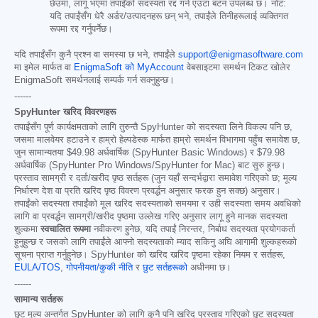
छेउमा, लागू भएमा तपाईंको सदस्यता रद्द गर्न एउटा बटन उपलब्ध छ। नोट:
यदि तपाईंसँग धेरै अर्डर/उत्पादनहरू छन् भने, तपाईंले तिनीहरूलाई व्यक्तिगत
रूपमा रद्द गर्नुपर्नेछ।
यदि तपाईंसँग कुनै प्रश्न वा समस्या छ भने, तपाईंले
support@enigmasoftware.com
मा इमेल मार्फत वा
EnigmaSoft को MyAccount
वेबसाइटमा समर्थन टिकट खोलेर
EnigmaSoft समर्थनलाई सम्पर्क गर्न सक्नुहुन्छ।
------
SpyHunter खरिद विवरणहरू
तपाईंसँग पूर्ण कार्यक्षमताको लागि तुरुन्तै SpyHunter को सदस्यता लिने विकल्प पनि छ,
जसमा मालवेयर हटाउने र हाम्रो हेल्पडेस्क मार्फत हाम्रो समर्थन विभागमा पहुँच समावेश छ,
जुन सामान्यतया
$49.98
अर्धवार्षिक (SpyHunter Basic Windows) र
$79.98
अर्धवार्षिक (SpyHunter Pro Windows/SpyHunter for Mac) बाट सुरु हुन्छ।
प्रस्ताव सामग्री र दर्ता/खरीद पृष्ठ सर्तहरू (जुन यहाँ सन्दर्भद्वारा समावेश गरिएको छ; मूल्य
निर्धारण देश वा प्रति खरिद पृष्ठ विवरण प्रवर्द्धन अनुसार फरक हुन सक्छ) अनुसार।
तपाईंको सदस्यता तपाईंको मूल खरिद सदस्यताको समयमा र उही सदस्यता समय अवधिको
लागि वा प्रवर्द्धन सामग्री/खरीद पृष्ठमा उल्लेख गरिए अनुसार लागू हुने मानक सदस्यता
शुल्कमा
स्वचालित रूपमा
नवीकरण हुनेछ, यदि तपाईं निरन्तर, निर्बाध सदस्यता प्रयोगकर्ता
हुनुहुन्छ र जसको लागि तपाईंले आफ्नो सदस्यताको म्याद सकिनु अघि आगामी शुल्कहरूको
सूचना प्राप्त गर्नुहुनेछ। SpyHunter को खरिद खरिद पृष्ठमा रहेका नियम र सर्तहरू,
EULA/TOS
,
गोपनीयता/कुकी नीति
र
छुट सर्तहरूको
अधीनमा छ।
------
सामान्य सर्तहरू
छुट मूल्य अन्तर्गत SpyHunter को लागि कुनै पनि खरिद प्रस्ताव गरिएको छुट सदस्यता