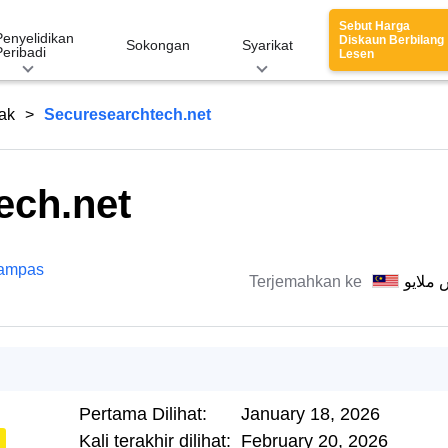
Sebut Harga
Penyelidikan
Diskaun Berbilang
Sokongan
Syarikat
Peribadi
Lesen
ak
Securesearchtech.net
ech.net
ampas
Terjemahkan ke
 ملايو
Pertama Dilihat:
January 18, 2026
Kali terakhir dilihat:
February 20, 2026