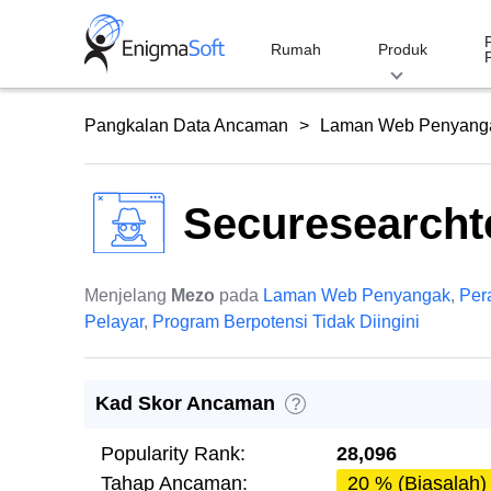
Skip
to
Rumah
Produk
content
Pangkalan Data Ancaman
Laman Web Penyang
Securesearcht
Menjelang
Mezo
pada
Laman Web Penyangak
,
Per
Pelayar
,
Program Berpotensi Tidak Diingini
Kad Skor Ancaman
?
Popularity Rank:
28,096
Tahap Ancaman:
20 % (Biasalah)