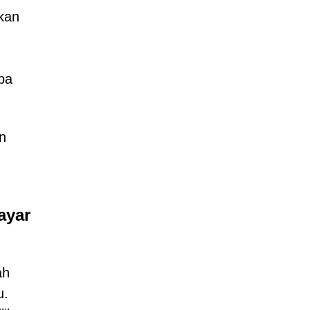
ukan
ba
n
ayar
ah
u.