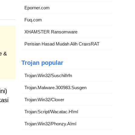
Eporner.com
Fuq.com
XHAMSTER Ransomware
Perisian Hasad Mudah Alih CraxsRAT
e &
Trojan popular
Trojan:Win32/Suschil!rfn
Trojan.Malware.300983.Susgen
ni)
kasi
Trojan:Win32/Cloxer
Trojan:Script/Wacatac.H!ml
Trojan:Win32/Phonzy.A!ml