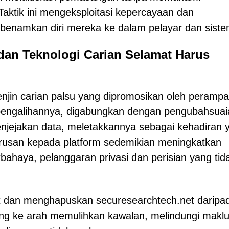
ktik ini mengeksploitasi kepercayaan dan
enamkan diri mereka ke dalam pelayar dan siste
dan Teknologi Carian Selamat Harus
enjin carian palsu yang dipromosikan oleh peramp
pengalihannya, digabungkan dengan pengubahsuai
njejakan data, meletakkannya sebagai kehadiran 
erusan kepada platform sedemikian meningkatkan
haya, pelanggaran privasi dan perisian yang tid
at dan menghapuskan securesearchtech.net daripa
ing ke arah memulihkan kawalan, melindungi makl