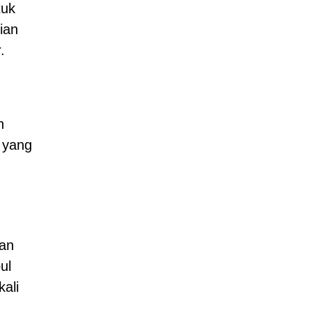
tuk
ian
.
h
 yang
ian
ul
ali