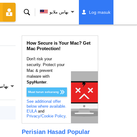
Cari
بهاس ملايو
Log masuk
How Secure is Your Mac? Get
Mac Protection!
Don't risk your
security. Protect your
Mac & prevent
malware with
SpyHunter
.
بهاس
Muat turun sekarang
See additional offer
below where available.
EULA
and
Privacy/Cookie Policy
.
Perisian Hasad Popular