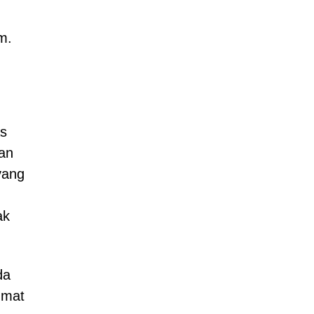
m.
as
an
yang
ak
da
umat