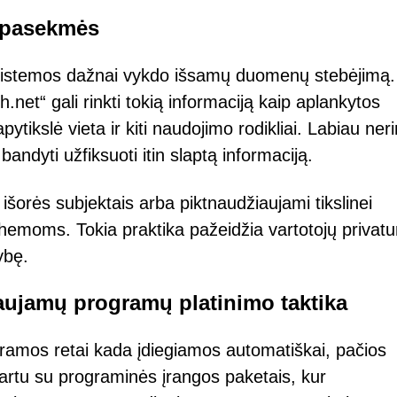
 pasekmės
s sistemos dažnai vykdo išsamų duomenų stebėjimą.
net“ gali rinkti tokią informaciją kaip aplankytos
pytikslė vieta ir kiti naudojimo rodikliai. Labiau ner
andyti užfiksuoti itin slaptą informaciją.
išorės subjektais arba piktnaudžiaujami tikslinei
chemoms. Tokia praktika pažeidžia vartotojų privatu
ybę.
aujamų programų platinimo taktika
gramos retai kada įdiegiamos automatiškai, pačios
kartu su programinės įrangos paketais, kur