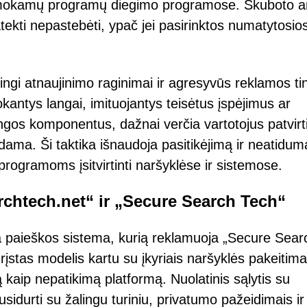
emokamų programų diegimo programose. Skuboto a
tekti nepastebėti, ypač jei pasirinktos numatytosio
ingi atnaujinimo raginimai ir agresyvūs reklamos tin
šokantys langai, imituojantys teisėtus įspėjimus ar
ngos komponentus, dažnai verčia vartotojus patvirti
dama. Ši taktika išnaudoja pasitikėjimą ir neatidum
ogramoms įsitvirtinti naršyklėse ir sistemose.
rchtech.net“ ir „Secure Search Tech“
ra paieškos sistema, kurią reklamuoja „Secure Sear
stas modelis kartu su įkyriais naršyklės pakeitimai
kaip nepatikimą platformą. Nuolatinis sąlytis su
idurti su žalingu turiniu, privatumo pažeidimais ir 