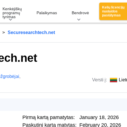
Kelių licencijų
Kenkėjiškų
nuolaidos
programų
Palaikymas
Bendrovė
pasiūlymas
tyrimas
Securesearchtech.net
ech.net
užgrobėjai
,
Versti į:
Liet
Pirmą kartą pamatytas:
January 18, 2026
Paskutinį kartą matytas:
February 20, 2026