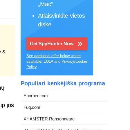
„Mac“.
Atlaisvinkite vietos
diske
Get SpyHunter Now
e &
See additional offer below where
available.
EULA
and
Privacy/Cookie
Policy
.
Populiari kenkėjiška programa
mų
Eporner.com
ip jos
Fuq.com
XHAMSTER Ransomware