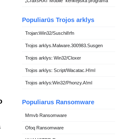
„CraxsRAT Mobile“ kenkėjiška programa
Populiarūs Trojos arklys
Trojan:Win32/Suschil!rfn
Trojos arklys.Malware.300983.Susgen
Trojos arklys: Win32/Cloxer
Trojos arklys: Script/Wacatac.H!ml
Trojos arklys:Win32/Phonzy.A!ml
o
Populiarus Ransomware
Mmvb Ransomware
s
Ofoq Ransomware