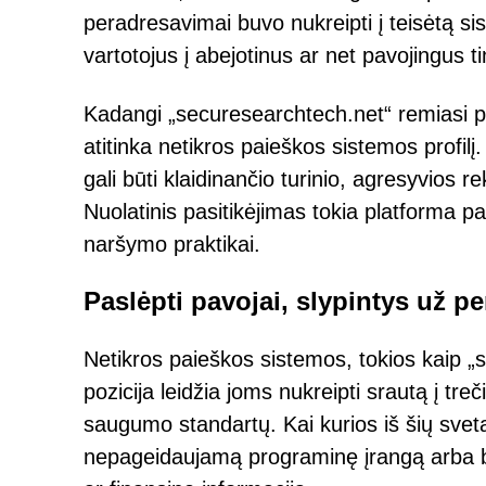
peradresavimai buvo nukreipti į teisėtą sis
vartotojus į abejotinus ar net pavojingus ti
Kadangi „securesearchtech.net“ remiasi pe
atitinka netikros paieškos sistemos profi
gali būti klaidinančio turinio, agresyvios 
Nuolatinis pasitikėjimas tokia platforma pa
naršymo praktikai.
Paslėpti pavojai, slypintys už p
Netikros paieškos sistemos, tokios kaip „s
pozicija leidžia joms nukreipti srautą į treč
saugumo standartų. Kai kurios iš šių svet
nepageidaujamą programinę įrangą arba ba