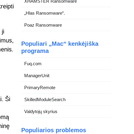
XHAMSTER Ransomware
reipti
„Hlas Ransomware“.
Poaz Ransomware
ji
vimus,
Populiari „Mac“ kenkėjiška
menis.
programa
Fuq.com
ManagerUnit
PrimaryRemote
. Ši
SkilledModuleSearch
Valdytojų skyrius
domą
ninę
Populiarios problemos