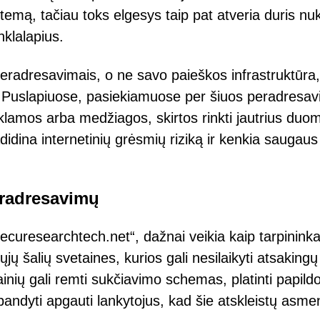
temą, tačiau toks elgesys taip pat atveria duris nuk
nklalapius.
radresavimais, o ne savo paieškos infrastruktūra, 
lį. Puslapiuose, pasiekiamuose per šiuos peradresa
reklamos arba medžiagos, skirtos rinkti jautrius duo
didina internetinių grėsmių riziką ir kenkia saugaus
eradresavimų
ecuresearchtech.net“, dažnai veikia kaip tarpininkai
iųjų šalių svetaines, kurios gali nesilaikyti atsakingų
ainių gali remti sukčiavimo schemas, platinti papil
ndyti apgauti lankytojus, kad šie atskleistų asme