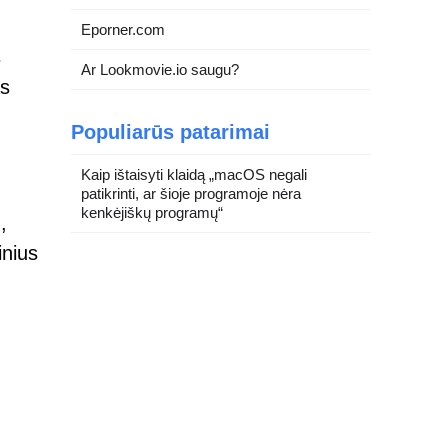
Eporner.com
s
Ar Lookmovie.io saugu?
as
Populiarūs patarimai
Kaip ištaisyti klaidą „macOS negali
patikrinti, ar šioje programoje nėra
kenkėjiškų programų“
,
inius