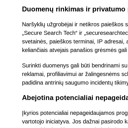
Duomenų rinkimas ir privatumo
Naršyklių užgrobėjai ir netikros paieško
„Secure Search Tech“ ir „securesearchtech.
svetainės, paieškos terminai, IP adresai, a
keliančiais atvejais panašios grėsmės gali b
Surinkti duomenys gali būti bendrinami su 
reklamai, profiliavimui ar žalingesnėms s
padidina antrinių saugumo incidentų tikim
Abejotina potencialiai nepageid
Įkyrios potencialiai nepageidaujamos pro
vartotojo iniciatyva. Jos dažnai pasirodo 