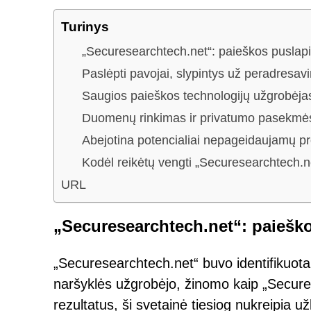
Turinys
„Securesearchtech.net“: paieškos puslapis
Paslėpti pavojai, slypintys už peradresav
Saugios paieškos technologijų užgrobėjas:
Duomenų rinkimas ir privatumo pasekmė
Abejotina potencialiai nepageidaujamų pr
Kodėl reikėtų vengti „Securesearchtech.n
URL
„Securesearchtech.net“: paieško
„Securesearchtech.net“ buvo identifikuot
naršyklės užgrobėjo, žinomo kaip „Secure 
rezultatus, ši svetainė tiesiog nukreipia u