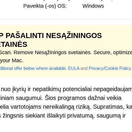
Paveikta (-os) OS:
Windows
P PAŠALINTI NESĄŽININGOS
TAINĖS
 Scan. Remove Nesąžiningos svetainės. Secure, optimiz
 your Mac.
itional offer below where available.
EULA
and
Privacy/Cookie Policy
.
 nuo įkyrių ir nepatikimų potencialiai nepageidauja
niniam saugumui. Šios programos dažnai veikia
elia vartotojams nereikalingą riziką. Supratimas, ka
 žingsnis siekiant išlaikyti privatumą, saugumą ir