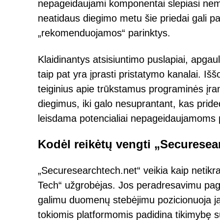
nepageidaujami komponentai slepiasi n
neatidaus diegimo metu šie priedai gali pa
„rekomenduojamos“ parinktys.
Klaidinantys atsisiuntimo puslapiai, apgaul
taip pat yra įprasti pristatymo kanalai. Iš
teiginius apie trūkstamus programinės įra
diegimus, iki galo nesuprantant, kas pride
leisdama potencialiai nepageidaujamoms pr
Kodėl reikėtų vengti „Securesea
„Securesearchtech.net“ veikia kaip netik
Tech“ užgrobėjas. Jos peradresavimu pagrį
galimu duomenų stebėjimu pozicionuoja ją 
tokiomis platformomis padidina tikimybę sus