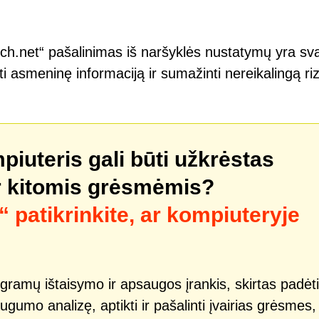
ch.net“ pašalinimas iš naršyklės nustatymų yra sv
ti asmeninę informaciją ir sumažinti nereikalingą ri
mpiuteris gali būti užkrėstas
r kitomis grėsmėmis?
patikrinkite, ar kompiuteryje
gramų ištaisymo ir apsaugos įrankis, skirtas padėti
ugumo analizę, aptikti ir pašalinti įvairias grėsmes,