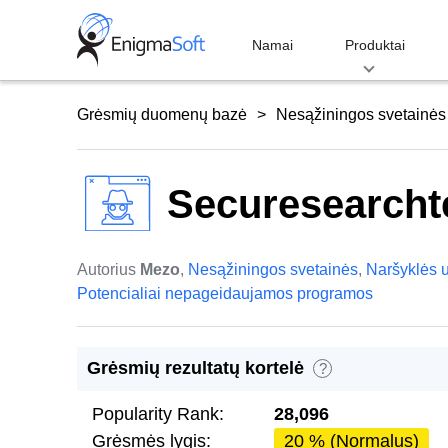
Skip
to
Namai
Produktai
content
Grėsmių duomenų bazė
Nesąžiningos svetainės
Securesearcht
Autorius
Mezo
,
Nesąžiningos svetainės
,
Naršyklės 
Potencialiai nepageidaujamos programos
Grėsmių rezultatų kortelė
?
Popularity Rank:
28,096
Grėsmės lygis:
20 % (Normalus)