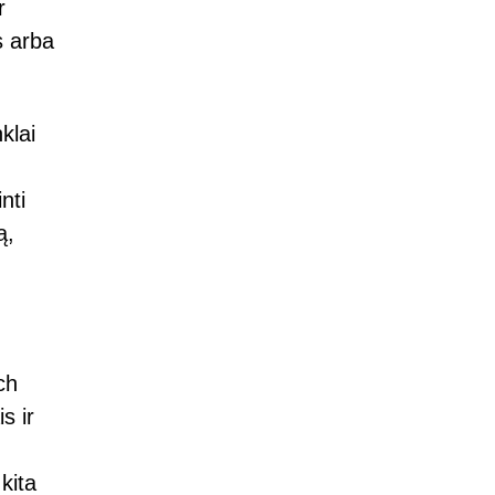
r
s arba
klai
nti
ą,
ch
s ir
kita