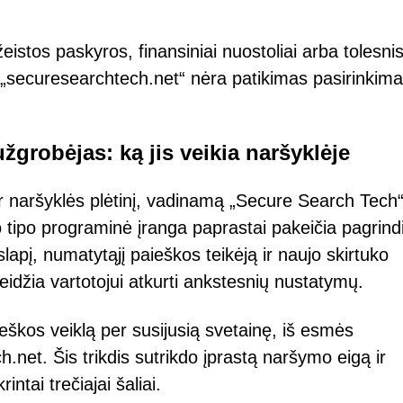
stos paskyros, finansiniai nuostoliai arba tolesni
 „securesearchtech.net“ nėra patikimas pasirinkim
grobėjas: ką jis veikia naršyklėje
 naršyklės plėtinį, vadinamą „Secure Search Tech“
o tipo programinė įranga paprastai pakeičia pagrind
lapį, numatytąjį paieškos teikėją ir naujo skirtuko
leidžia vartotojui atkurti ankstesnių nustatymų.
eškos veiklą per susijusią svetainę, iš esmės
net. Šis trikdis sutrikdo įprastą naršymo eigą ir
ntai trečiajai šaliai.