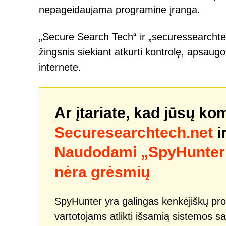
nepageidaujama programine įranga.
„Secure Search Tech“ ir „securessearchte
žingsnis siekiant atkurti kontrolę, apsaugo
internete.
Ar įtariate, kad jūsų ko
Securesearchtech.net
i
Naudodami „SpyHunter“ 
nėra grėsmių
SpyHunter yra galingas kenkėjiškų pro
vartotojams atlikti išsamią sistemos sa