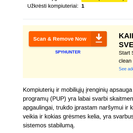
Užkrėsti kompiuteriai:
1
KAI
Scan & Remove Now
SVE
SPYHUNTER
Start
clean
See add
Kompiuterių ir mobiliųjų įrenginių apsauga
programų (PUP) yra labai svarbi skaitme
apgaulingai, trukdo įprastam naršymui ir k
veikia ir kokias grėsmes kelia, yra svarbus
sistemos stabilumą.