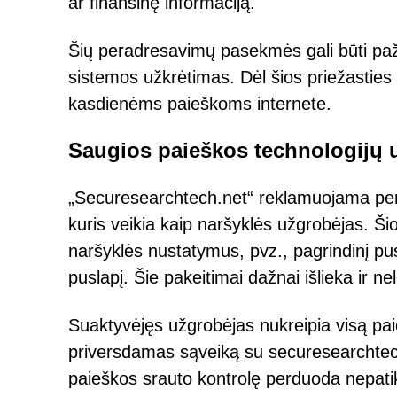
ar finansinę informaciją.
Šių peradresavimų pasekmės gali būti pažei
sistemos užkrėtimas. Dėl šios priežasties
kasdienėms paieškoms internete.
Saugios paieškos technologijų už
„Securesearchtech.net“ reklamuojama per
kuris veikia kaip naršyklės užgrobėjas. Ši
naršyklės nustatymus, pvz., pagrindinį pus
puslapį. Šie pakeitimai dažnai išlieka ir ne
Suaktyvėjęs užgrobėjas nukreipia visą pai
priversdamas sąveiką su securesearchtech.
paieškos srauto kontrolę perduoda nepatikri