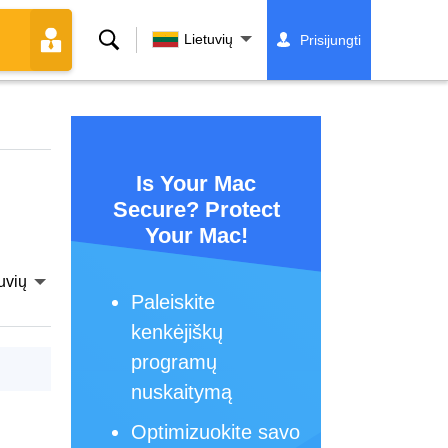
Paieška
Lietuvių
Prisijungti
Is Your Mac
Secure? Protect
Your Mac!
uvių
Paleiskite
kenkėjiškų
programų
nuskaitymą
Optimizuokite savo