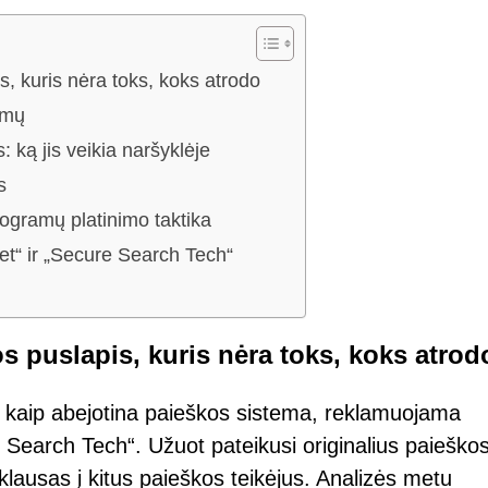
, kuris nėra toks, koks atrodo
imų
 ką jis veikia naršyklėje
s
ogramų platinimo taktika
et“ ir „Secure Search Tech“
s puslapis, kuris nėra toks, koks atrod
a kaip abejotina paieškos sistema, reklamuojama
Search Tech“. Užuot pateikusi originalius paieško
žklausas į kitus paieškos teikėjus. Analizės metu