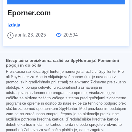
Eporner.com
Izdaja
aprila 23, 2025
20,594
Brezplačna preizkusna različica SpyHunterja: Pomembni
pogoji in določila
Preizkusna različica SpyHunter je namenjena različici SpyHunter Pro
ali SpyHunter za Mac in vključuje več naprav (kot je navedeno v
promocijskih gradivih/nakupni strani) za enkratno 7-dnevno preizkusno
obdobje, ki ponuja celovito funkcionalnost zaznavanja in
odstranjevanja zlonamerne programske opreme, visokozmogljive
zaščite za aktivno zaščito vašega sistema pred grožnjami zlonamerne
programske opreme in dostop do naše ekipe za tehnično podporo prek
službe za pomoč uporabnikom SpyHunter. Med preizkusnim obdobjem
vam ne bo zaračunano vnaprej, čeprav je za aktivacijo preizkusne
različice potrebna kreditna kartica. (Predplačniške kreditne kartice,
debetne kartice in darilne kartice morda ne bodo sprejete v okviru te
ponudbe.) Zahteva za vaš način plačila je, da se zagotovi