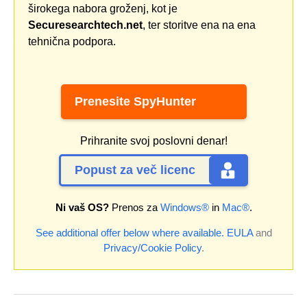
širokega nabora groženj, kot je
Securesearchtech.net
, ter storitve ena na ena
tehnična podpora.
Prenesite SpyHunter
Prihranite svoj poslovni denar!
Popust za več licenc
Ni vaš OS?
Prenos za
Windows®
in
Mac®
.
See additional offer below where available.
EULA
and
Privacy/Cookie Policy
.