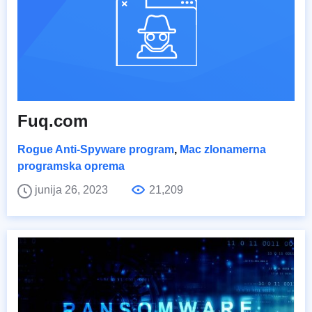
Fuq.com
Rogue Anti-Spyware program
,
Mac zlonamerna
programska oprema
junija 26, 2023
21,209