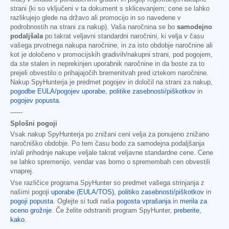
strani (ki so vključeni v ta dokument s sklicevanjem; cene se lahko
razlikujejo glede na državo ali promocijo in so navedene v
podrobnostih na strani za nakup). Vaša naročnina se bo
samodejno
podaljšala
po takrat veljavni standardni naročnini, ki velja v času
vašega prvotnega nakupa naročnine, in za isto obdobje naročnine ali
kot je določeno v promocijskih gradivih/nakupni strani, pod pogojem,
da ste stalen in neprekinjen uporabnik naročnine in da boste za to
prejeli obvestilo o prihajajočih bremenitvah pred iztekom naročnine.
Nakup SpyHunterja je predmet pogojev in določil na strani za nakup,
pogodbe EULA/pogojev uporabe
,
politike zasebnosti/piškotkov
in
pogojev popusta
.
------
Splošni pogoji
Vsak nakup SpyHunterja po znižani ceni velja za ponujeno znižano
naročniško obdobje. Po tem času bodo za samodejna podaljšanja
in/ali prihodnje nakupe veljale takrat veljavne standardne cene. Cene
se lahko spremenijo, vendar vas bomo o spremembah cen obvestili
vnaprej.
Vse različice programa SpyHunter so predmet vašega strinjanja z
našimi pogoji
uporabe (EULA/TOS)
,
politiko zasebnosti/piškotkov
in
pogoji popusta
. Oglejte si tudi naša
pogosta vprašanja
in
merila za
oceno grožnje
. Če želite odstraniti program SpyHunter,
preberite,
kako
.