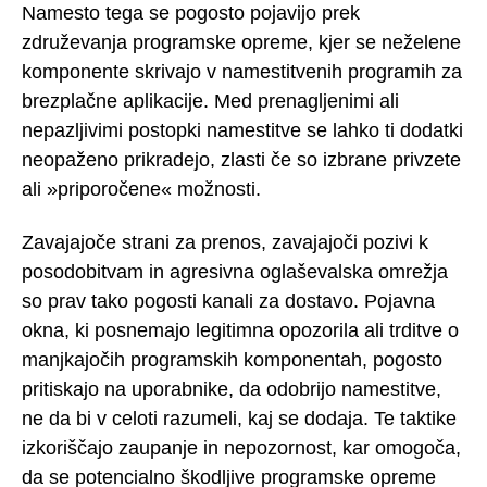
Namesto tega se pogosto pojavijo prek
združevanja programske opreme, kjer se neželene
komponente skrivajo v namestitvenih programih za
brezplačne aplikacije. Med prenagljenimi ali
nepazljivimi postopki namestitve se lahko ti dodatki
neopaženo prikradejo, zlasti če so izbrane privzete
ali »priporočene« možnosti.
Zavajajoče strani za prenos, zavajajoči pozivi k
posodobitvam in agresivna oglaševalska omrežja
so prav tako pogosti kanali za dostavo. Pojavna
okna, ki posnemajo legitimna opozorila ali trditve o
manjkajočih programskih komponentah, pogosto
pritiskajo na uporabnike, da odobrijo namestitve,
ne da bi v celoti razumeli, kaj se dodaja. Te taktike
izkoriščajo zaupanje in nepozornost, kar omogoča,
da se potencialno škodljive programske opreme