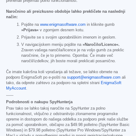
prenehali prejemati polno funkcionalnost.
Naročnino ali preizkusno obdobje lahko prekličete na naslednji
način:
Pojdite na
www.enigmasoftware.com
in kliknite gumb
»Prijava«
v zgornjem desnem kotu.
Prijavite se s svojim uporabniškim imenom in geslom.
V navigacijskem meniju pojdite na
»Naročilo/Licence«.
Zraven vašega naročila/licence je na voljo gumb za preklic
naročnine, če je to primerno. Opomba: Če imate več
naročil/izdelkov, jih boste morali preklicati posamično.
Če imate kakršna koli vprašanja ali težave, se lahko obrnete na
podporo EnigmaSoft po e-pošti na
support@enigmasoftware.com
ali
tako, da odprete zahtevo za podporo na spletni strani
EnigmaSoft
MyAccount
.
------
Podrobnosti o nakupu SpyHunterja
Prav tako se lahko takoj naročite na SpyHunter za polno
funkcionalnost, vključno z odstranitvijo zlonamerne programske
opreme in dostopom do našega oddelka za podporo prek naše službe
za pomoč uporabnikom, običajno za
$49.98
polletno (SpyHunter Basic
Windows) in
$79.98
polletno (SpyHunter Pro Windows/SpyHunter za
Mac) v skladu s ponudbenimi gradivi in pogoji registracije/nakupne