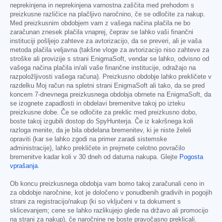
neprekinjena in neprekinjena varnostna zaščita med prehodom s
preizkusne različice na plačljivo naročnino, če se odločite za nakup.
Med preizkusnim obdobjem vam z vašega načina plačila ne bo
zaračunan znesek plačila vnaprej, čeprav se lahko vaši finančni
instituciji pošljejo zahteve za avtorizacijo, da se preveri, ali je vaša
metoda plačila veljavna (takšne vloge za avtorizacijo niso zahteve za
stroške ali provizije s strani EnigmaSoft, vendar se lahko, odvisno od
vašega načina plačila in/ali vaše finančne institucije, odražajo na
razpoložljivosti vašega računa). Preizkusno obdobje lahko prekličete v
razdelku Moj račun na spletni strani EnigmaSoft ali tako, da se pred
koncem 7-dnevnega preizkusnega obdobja obrnete na EnigmaSoft, da
se izognete zapadlosti in obdelavi bremenitve takoj po izteku
preizkusne dobe. Če se odločite za preklic med preizkusno dobo,
boste takoj izgubili dostop do SpyHunterja. Če iz kakršnega koli
razloga menite, da je bila obdelana bremenitev, ki je niste želeli
opraviti (kar se lahko zgodi na primer zaradi sistemske
administracije), lahko prekličete in prejmete celotno povračilo
bremenitve kadar koli v 30 dneh od datuma nakupa. Glejte
Pogosta
vprašanja
.
Ob koncu preizkusnega obdobja vam bomo takoj zaračunali ceno in
za obdobje naročnine, kot je določeno v ponudbenih gradivih in pogojih
strani za registracijo/nakup (ki so vključeni v ta dokument s
sklicevanjem; cene se lahko razlikujejo glede na državo ali promocijo
na strani za nakup), če naročnine ne boste pravočasno preklicali.