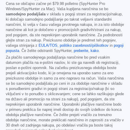
Cena se običajno začne pri
$79.98
polletno (SpyHunter Pro
Windows/SpyHunter za Mac). Vaša kupljena naročnina se bo
samodejno podaljšala
v skladu s pogoji strani za registracijo/nakup,
ki določajo samodejno podaljšanje po takrat veljavni standardni
naročnini, ki velja v času vašega prvotnega nakupa, in za isto obdobje
naročnine ali kot je določeno v promocijskih gradivih/strani za nakup,
pod pogojem, da ste neprekinjen uporabnik naročnine. Za podrobnosti
glejte stran za nakup. Preizkusno obdobje je predmet teh pogojev,
vašega strinjanja z
EULA/TOS
,
politiko zasebnosti/piškotkov
in
pogoji
popusta
. Če želite odstraniti SpyHunter,
preberite, kako
.
Za plačilo samodejnega podaljšanja naročnine bo pred vsakim
datumom plačila na e-poštni naslov, ki ste ga navedli ob registraciji,
poslan e-poštni opomnik. Na začetku preizkusnega obdobja boste
prejeli aktivacijsko kodo, ki je omejena na uporabo samo za eno
preizkusno obdobje in samo za eno napravo na račun. Vaša naročnina
se bo samodejno podaljšala po ceni in za obdobje naročnine v skladu
s ponudbenimi gradivi in pogoji strani za registracijo/nakup (ki so
vključeni v to ponudbo s sklicevanjem; cene se lahko razlikujejo glede
na državo ali promocijo na strani za nakup), pod pogojem, da ste
neprekinjen uporabnik naročnine. Uporabniki plačljive naročnine bodo
v primeru preklica še naprej imeli dostop do svojih izdelkov do konca
obdobja plačljive naročnine. Če želite prejeti vračilo za trenutno
obdobje naročnine, morate preklicati naročnino in zaprositi za vračilo v
30 dneh od zadnjega nakupa, po obdelavi vračila pa boste takoj