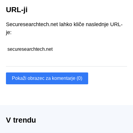
URL-ji
Securesearchtech.net lahko kliče naslednje URL-
je:
securesearchtech.net
Pokaži obrazec za komentarje (0)
V trendu