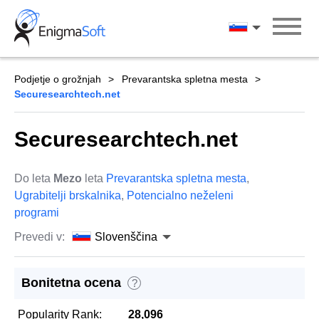
Skip
to
Slovenščina
content
Podjetje o grožnjah
Prevarantska spletna mesta
Securesearchtech.net
Securesearchtech.net
Do leta
Mezo
leta
Prevarantska spletna mesta
,
Ugrabitelji brskalnika
,
Potencialno neželeni
programi
Prevedi v:
Slovenščina
Bonitetna ocena
?
Popularity Rank:
28,096