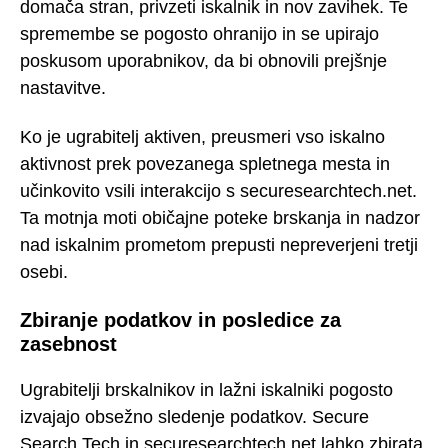
domača stran, privzeti iskalnik in nov zavihek. Te
spremembe se pogosto ohranijo in se upirajo
poskusom uporabnikov, da bi obnovili prejšnje
nastavitve.
Ko je ugrabitelj aktiven, preusmeri vso iskalno
aktivnost prek povezanega spletnega mesta in
učinkovito vsili interakcijo s securesearchtech.net.
Ta motnja moti običajne poteke brskanja in nadzor
nad iskalnim prometom prepusti nepreverjeni tretji
osebi.
Zbiranje podatkov in posledice za
zasebnost
Ugrabitelji brskalnikov in lažni iskalniki pogosto
izvajajo obsežno sledenje podatkov. Secure
Search Tech in securesearchtech.net lahko zbirata