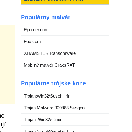
Populárny malvér
Eporner.com
Fuq.com
XHAMSTER Ransomware
Mobilný malvér CraxsRAT
Populárne trójske kone
Trojan:Win32/Suschil!rfn
Trojan.Malware.300983.Susgen
ne
Trojan: Win32/Cloxer
ujú
Trojan:Script/Wacatac.H!ml