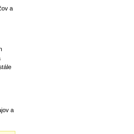
čov a
h
a
stále
ajov a