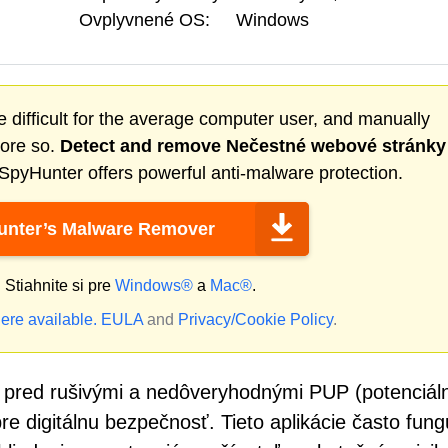
Ovplyvnené OS:
Windows
 difficult for the average computer user, and manually
more so.
Detect and remove
Nečestné webové stránky
SpyHunter offers powerful anti-malware protection.
nter’s Malware Remover
?
Stiahnite si pre
Windows®
a
Mac®
.
ere available.
EULA
and
Privacy/Cookie Policy
.
 pred rušivými a nedôveryhodnými PUP (potenciál
 digitálnu bezpečnosť. Tieto aplikácie často fung