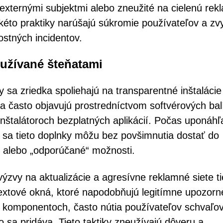
xternými subjektmi alebo zneužité na cielenú rek
akéto praktiky narúšajú súkromie používateľov a zv
tných incidentov.
oužívané šteňatami
 sa zriedka spoliehajú na transparentné inštalácie
a často objavujú prostredníctvom softvérových bal
nštalátoroch bezplatných aplikácií. Počas uponáh
 sa tieto doplnky môžu bez povšimnutia dostať do
 alebo „odporúčané“ možnosti.
výzvy na aktualizácie a agresívne reklamné siete t
textové okná, ktoré napodobňujú legitímne upozorn
h komponentoch, často nútia používateľov schvaľo
čo sa pridáva. Tieto taktiky zneužívajú dôveru a