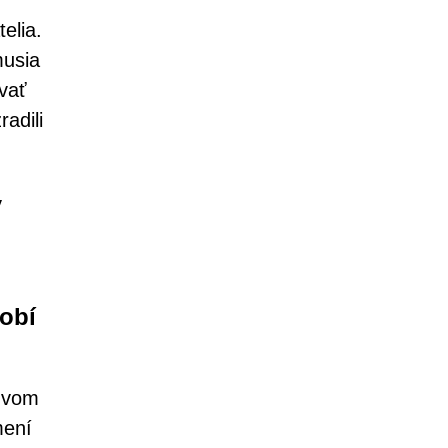
elia.
musia
vať
adili
y
obí
ázvom
mení