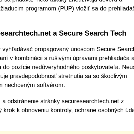
žiaducim programom (PUP) vložiť sa do prehliada
searchtech.net a Secure Search Tech
ný vyhľadávač propagovaný únoscom Secure Searc
ní v kombinácii s rušivými úpravami prehliadača 
a do pozície nedôveryhodného poskytovateľa. Neu
uje pravdepodobnosť stretnutia sa so škodlivým
m nechceným softvérom.
 a odstránenie stránky securesearchtech.net z
tý krok k obnoveniu kontroly, ochrane osobných úd