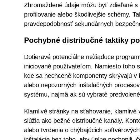
Zhromaždené údaje môžu byť zdieľané s e
profilovanie alebo škodlivejšie schémy. T
pravdepodobnosť sekundárnych bezpečnos
Pochybné distribučné taktiky p
Dotieravé potenciálne nežiaduce programy
iniciované používateľom. Namiesto toho s
kde sa nechcené komponenty skrývajú v i
alebo nepozorných inštalačných procesov
systému, najmä ak sú vybraté predvolené
Klamlivé stránky na sťahovanie, klamlivé 
slúžia ako bežné distribučné kanály. Kon
alebo tvrdenia o chýbajúcich softvérovýc
inštalácie bez toho, aby úplne pochopili, 