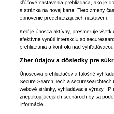
kľúčové nastavenia prehliadača, ako je 
a stránka na novej karte. Tieto zmeny ča
obnovenie predchádzajúcich nastavení.
Keď je únosca aktívny, presmeruje všetku
efektívne vynúti interakciu so securesea
prehliadania a kontrolu nad vyhľadávacou
Zber údajov a dôsledky pre súk
Únoscovia prehliadačov a falošné vyhľadá
Secure Search Tech a securesearchtech.
webové stránky, vyhľadávacie výrazy, IP a
znepokojujúcejších scenároch by sa podob
informácie.