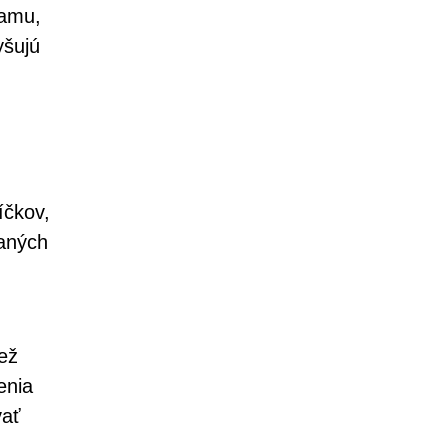
lamu,
yšujú
íčkov,
ľaných
iež
enia
vať