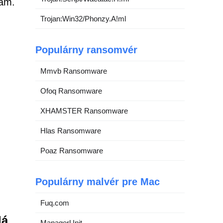
kám.
Trojan:Win32/Phonzy.A!ml
Populárny ransomvér
Mmvb Ransomware
Ofoq Ransomware
XHAMSTER Ransomware
Hlas Ransomware
Poaz Ransomware
Populárny malvér pre Mac
Fuq.com
dá
ManagerUnit