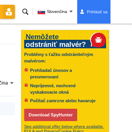
Vyhľadávanie
Slovenčina
Prihlásiť sa
Nemôžete
odstrániť malvér?
Problémy s ťažko odstrániteľným
malvérom:
Prehliadač únosov a
presmerovaní
čina
Nepríjemné, nechcené
vyskakovacie okná
Počítač zamrzne alebo havaruje
Download SpyHunter
See additional offer below where available.
EULA
and
Privacy/Cookie Policy
.