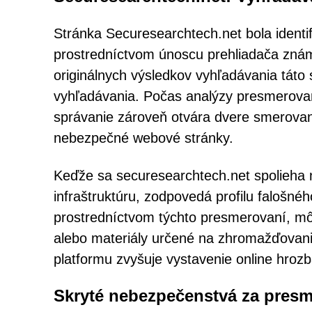
Stránka Securesearchtech.net bola ident
prostredníctvom únoscu prehliadača zná
originálnych výsledkov vyhľadávania táto
vyhľadávania. Počas analýzy presmerovan
správanie zároveň otvára dvere smerova
nebezpečné webové stránky.
Keďže sa securesearchtech.net spolieha 
infraštruktúru, zodpovedá profilu falošné
prostredníctvom týchto presmerovaní, m
alebo materiály určené na zhromažďovanie 
platformu zvyšuje vystavenie online hro
Skryté nebezpečenstvá za pres