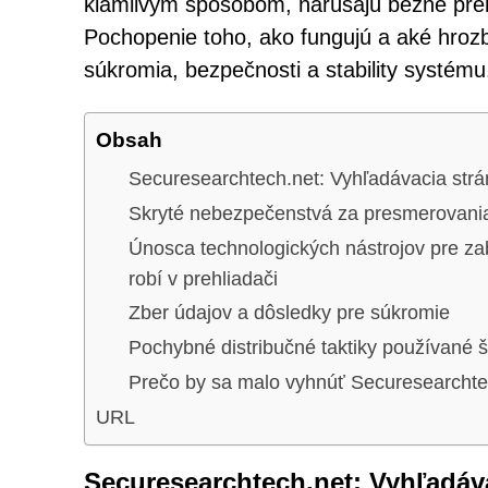
klamlivým spôsobom, narúšajú bežné preh
Pochopenie toho, ako fungujú a aké hroz
súkromia, bezpečnosti a stability systému
Obsah
Securesearchtech.net: Vyhľadávacia strán
Skryté nebezpečenstvá za presmerovani
Únosca technologických nástrojov pre z
robí v prehliadači
Zber údajov a dôsledky pre súkromie
Pochybné distribučné taktiky používané 
Prečo by sa malo vyhnúť Securesearchte
URL
Securesearchtech.net: Vyhľadávac