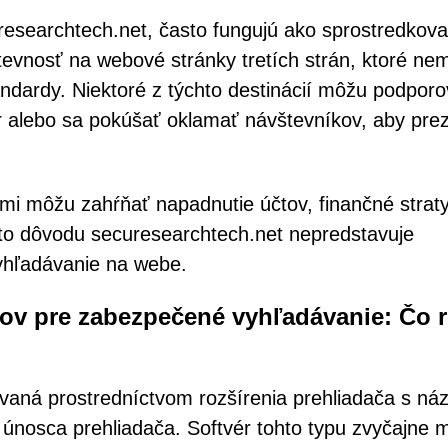
esearchtech.net, často fungujú ako sprostredkovat
evnosť na webové stránky tretích strán, ktoré ne
dardy. Niektoré z týchto destinácií môžu podporo
 alebo sa pokúšať oklamať návštevníkov, aby prezr
mi môžu zahŕňať napadnutie účtov, finančné strat
hto dôvodu securesearchtech.net nepredstavuje
hľadávanie na webe.
ov pre zabezpečené vyhľadávanie: Čo r
vaná prostredníctvom rozšírenia prehliadača s n
únosca prehliadača. Softvér tohto typu zvyčajne 