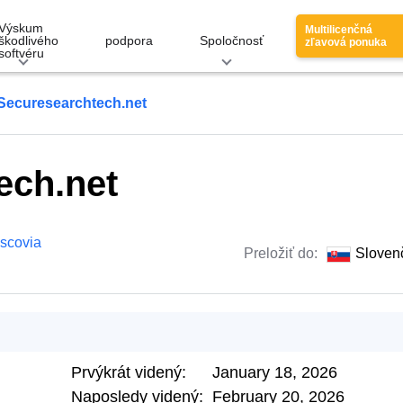
Výskum
Multilicenčná
škodlivého
podpora
Spoločnosť
zľavová ponuka
softvéru
Securesearchtech.net
ech.net
scovia
Preložiť do:
Sloven
Prvýkrát videný:
January 18, 2026
Naposledy videný:
February 20, 2026