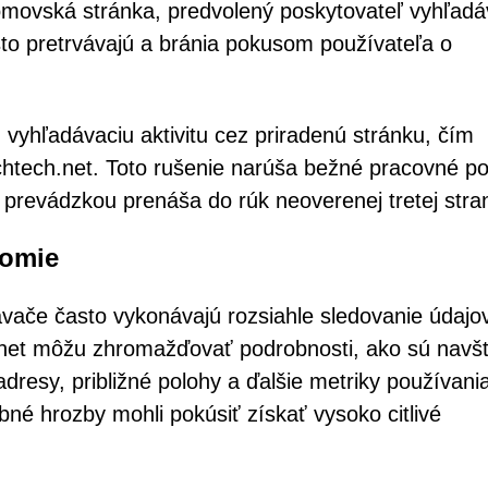
domovská stránka, predvolený poskytovateľ vyhľadá
sto pretrvávajú a bránia pokusom používateľa o
 vyhľadávaciu aktivitu cez priradenú stránku, čím
rchtech.net. Toto rušenie narúša bežné pracovné p
 prevádzkou prenáša do rúk neoverenej tretej stra
romie
vače často vykonávajú rozsiahle sledovanie údajov
net môžu zhromažďovať podrobnosti, ako sú navš
dresy, približné polohy a ďalšie metriky používani
né hrozby mohli pokúsiť získať vysoko citlivé