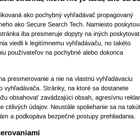
ifikovaná ako pochybný vyhľadávač propagovaný
meho ako Secure Search Tech. Namiesto poskytov
 stránka iba presmeruje dopyty na iných poskytova
ia viedli k legitímnemu vyhľadávaču, no takéto
niu používateľov na pochybné alebo dokonca
na presmerovanie a nie na vlastnú vyhľadávaciu
ho vyhľadávača. Stránky, na ktoré sa dostanete
ôžu obsahovať zavádzajúci obsah, agresívnu rekl
citlivých údajov. Neustále spoliehanie sa na takú
zbám a podkopáva bezpečné postupy prehliadania.
merovaniami