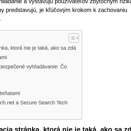
liadanie a vystavujú používateľov zbytočným rizi
by predstavujú, je kľúčovým krokom k zachovaniu
.
ka, ktorá nie je taká, ako sa zdá
ami
abezpečené vyhľadávanie: Čo
šteňatami
ch.net a Secure Search Tech
ia stránka, ktorá nie je taká, ako sa z