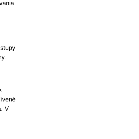
vania
ostupy
ny.
.
tívené
a. V