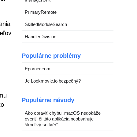
PrimaryRemote
ania
SkilledModuleSearch
teľov
HandlerDivision
Populárne problémy
Eporner.com
Je Lookmovie.io bezpečný?
amu
Populárne návody
to
Ako opraviť chybu „macOS nedokáže
overiť, či táto aplikácia neobsahuje
škodlivý softvér“