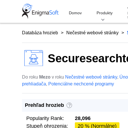
Skip
to
Domov
Produkty
content
Databáza hrozieb
Nečestné webové stránky
Securesearcht
Do roku
Mezo
v roku
Nečestné webové stránky
,
Úno
prehliadača
,
Potenciálne nechcené programy
Prehľad hrozieb
?
Popularity Rank:
28,096
Stupeň ohrozenia:
20 % (Normálne)