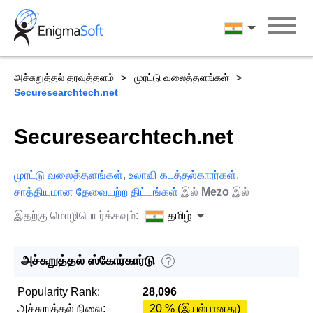
Skip
to
தமிழ்
content
அச்சுறுத்தல் தரவுத்தளம்
முரட்டு வலைத்தளங்கள்
Securesearchtech.net
Securesearchtech.net
முரட்டு வலைத்தளங்கள்
,
உலாவி கடத்தல்காரர்கள்
,
சாத்தியமான தேவையற்ற திட்டங்கள்
இல்
Mezo
இல்
இதற்கு மொழிபெயர்க்கவும்:
தமிழ்
அச்சுறுத்தல் ஸ்கோர்கார்டு
?
Popularity Rank:
28,096
அச்சுறுத்தல் நிலை:
20 % (இயல்பானது)