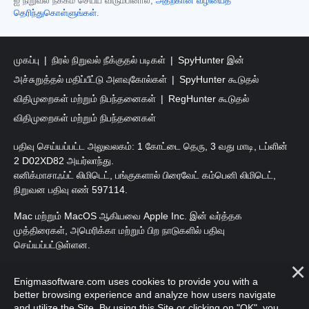
ஐ நிறுவல் நீக்கம் செய்ய விரும்பினால்,
அதற்கான வழியைத்
தெரிந்துகொள்ளுங்கள்
.
முகப்பு
நிரல் நிறுவல் நீக்குதல் படிகள்
SpyHunter இன்
அச்சுறுத்தல் மதிப்பீட்டு அளவுகோல்கள்
SpyHunter கூடுதல்
விதிமுறைகள் மற்றும் நிபந்தனைகள்
RegHunter கூடுதல்
விதிமுறைகள் மற்றும் நிபந்தனைகள்
பதிவு செய்யப்பட்ட அலுவலகம்: 1 கோட்டை தெரு, 3 வது மாடி, டப்ளின்
2 D02XD82 அயர்லாந்து.
எனிக்மாசாஃப்ட் லிமிடெட், பங்குகளால் பிரைவேட் கம்பெனி லிமிடெட்,
நிறுவன பதிவு எண் 597114.
Mac மற்றும் MacOS ஆகியவை Apple Inc. இன் வர்த்தக
முத்திரைகள், அமெரிக்கா மற்றும் பிற நாடுகளில் பதிவு
செய்யப்பட்டுள்ளன.
பதிப்புரிமை 2016-
2026
. எனிக்மாசாஃப்ட் லிமிடெட். அனைத்து
Enigmasoftware.com uses cookies to provide you with a
உரிமைகளும் பாதுகாக்கப்பட்டவை.
better browsing experience and analyze how users navigate
and utilize the Site. By using this Site or clicking on "OK", you