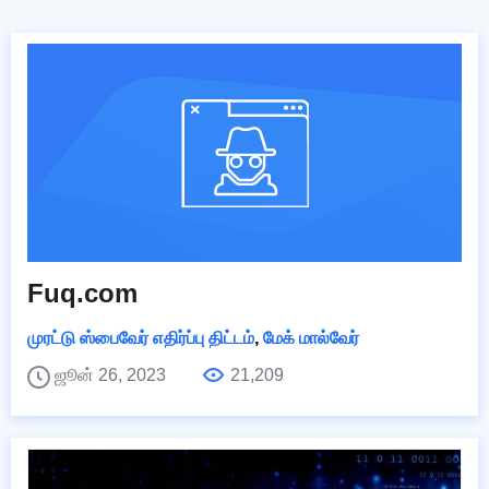
Fuq.com
முரட்டு ஸ்பைவேர் எதிர்ப்பு திட்டம்
,
மேக் மால்வேர்
ஜூன் 26, 2023
21,209