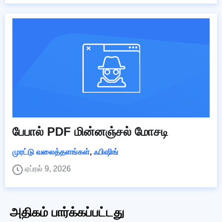
பேபால் PDF மின்னஞ்சல் மோசடி
முரட்டு வலைத்தளங்கள்
,
ஃபிஷிங்
ஏப்ரல் 9, 2026
அதிகம் பார்க்கப்பட்டது