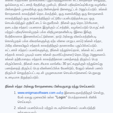
உங்கள் சந்தாவின் தானியங்கிப் புதுப்பித்தலுக்கான கட்டணத்தைச் செலுத்த,
ஒவ்வொரு கட்டணத் தேதிக்கு முன்பும், நீங்கள் பதிவுசெய்யும்போது வழங்கிய
மின்னஞ்சல் முகவரிக்கு ஒரு மின்னஞ்சல் நினைவூட்டல் அனுப்பப்படும். உங்கள்
சோதனைக் காலத்தின் தொடக்கத்தில், ஒரு கணக்கிற்கு ஒரு சோதனைக்
காலத்திற்கும் ஒரு சாதனத்திற்கும் மட்டுமே பயன்படுத்தக்கூடிய ஒரு
செயல்படுத்தும் குறியீட்டைப் பெறுவீர்கள். நீங்கள் ஒரு தொடர்ச்சியான,
தடையற்ற சந்தாப் பயனராக இருக்கும் பட்சத்தில், வழங்கப்படும் பொருட்கள்
மற்றும் பதிவு/கொள்முதல் பக்க விதிமுறைகளின்படி (இவை இங்கு
மேற்கோளாக இணைக்கப்பட்டுள்ளன; நாடு அல்லது விளம்பரத்தின்படி
கொள்முதல் பக்க விவரங்களுக்கு ஏற்ப விலை மாறுபடலாம்) உங்கள் சந்தா,
அதே விலையிலும் சந்தாக் காலத்திற்கும் தானாகவே புதுப்பிக்கப்படும்.
கட்டணச் சந்தாப் பயனர்களுக்கு, நீங்கள் ரத்துசெய்தால், உங்கள் கட்டணச்
சந்தாக் காலம் முடியும் வரை உங்கள் தயாரிப்பு(களை) தொடர்ந்து அணுகலாம்.
உங்கள் தற்போதைய சந்தாக் காலத்திற்கான பணத்தைத் திரும்பப் பெற
விரும்பினால், நீங்கள் கடைசியாக வாங்கிய 30 நாட்களுக்குள் ரத்துசெய்து
பணத்தைத் திரும்பப் பெற விண்ணப்பிக்க வேண்டும், மேலும் உங்கள் பணம்
திரும்பச் செலுத்தப்பட்டவுடன் முழுமையான செயல்பாடுகளைப் பெறுவது
உடனடியாக நிறுத்தப்படும்.
நீங்கள் சந்தா அல்லது சோதனையை பின்வருமாறு ரத்து செய்யலாம்:
www.enigmasoftware.com என்ற
இணையதளத்திற்குச் சென்று,
மேல் வலது மூலையில் உள்ள
"Login"
பொத்தானைக் கிளிக்
செய்யவும்.
உங்கள் பயனர்பெயர் மற்றும் கடவுச்சொல்லைப் பயன்படுத்தி
உள்நுழையவும்.