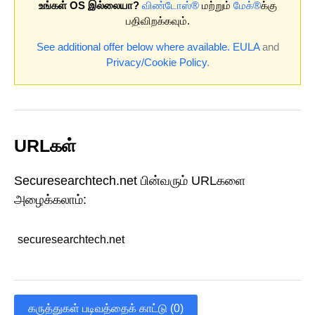
உங்கள் OS இல்லையா?
விண்டோஸ்®
மற்றும்
மேக்®
க்கு
பதிவிறக்கவும்.
See additional offer below where available.
EULA
and
Privacy/Cookie Policy
.
URLகள்
Securesearchtech.net பின்வரும் URLகளை
அழைக்கலாம்:
securesearchtech.net
கருத்துகள் படிவத்தைக் காட்டு (0)