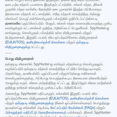
விலை மாறுபடலாம்) இணங்க இருக்கும். நீங்கள் ஒரு தொடர்ச்சியான,
தடையற்ற சந்தாப் பயனராக இருக்கும் பட்சத்தில், உங்கள் சந்தா, நீங்கள்
முதலில் சந்தா வாங்கிய நேரத்தில் நடைமுறையில் இருந்த அப்போதைய
நிலையான சந்தாக் கட்டணத்தில், அதே சந்தாக் காலத்திற்கு அல்லது
விளம்பரப் பொருட்கள்/கொள்முதல் பக்கத்தில் குறிப்பிடப்பட்டுள்ளபடி
தானாகவே
புதுப்பிக்கப்படும். மேலும், உங்கள் சந்தா காலாவதியாவதற்கு முன்பு
வரவிருக்கும் கட்டணங்கள் குறித்த அறிவிப்பைப் பெறுவீர்கள். SpyHunter-ஐ
வாங்குவது, கொள்முதல் பக்கத்தில் உள்ள விதிமுறைகள் மற்றும்
நிபந்தனைகள், இறுதிப் பயனர் உரிம ஒப்பந்தம்/சேவை விதிமுறைகள்
(EULA/TOS)
,
தனியுரிமை/குக்கீ கொள்கை
மற்றும்
தள்ளுபடி
விதிமுறைகளுக்கு
உட்பட்டது.
------
பொது விதிமுறைகள்
தள்ளுபடி விலையில் SpyHunter-ஐ வாங்கும் எந்தவொரு கொள்முதலும்,
வழங்கப்படும் தள்ளுபடி சந்தாக் காலத்திற்கு மட்டுமே செல்லுபடியாகும்.
அதன்பிறகு, தானியங்கிப் புதுப்பிப்புகள் மற்றும்/அல்லது எதிர்காலக்
கொள்முதல்களுக்கு, அப்போது பொருந்தக்கூடிய நிலையான விலையேற்றம்
அமலுக்கு வரும். விலை மாற்றத்திற்கு உட்பட்டது, இருப்பினும் விலை மாற்றங்கள்
குறித்து நாங்கள் உங்களுக்கு முன்கூட்டியே அறிவிப்போம்.
அனைத்து SpyHunter பதிப்புகளும், எங்களின் இறுதிப் பயனர் உரிம
ஒப்பந்தம்/சேவை விதிமுறைகள்
(EULA/TOS)
,
தனியுரிமை/குக்கீ கொள்கை
மற்றும்
தள்ளுபடி விதிமுறைகளுக்கு
நீங்கள் ஒப்புக்கொள்வதைப் பொறுத்தது.
தயவுசெய்து எங்களின் அடிக்கடி
கேட்கப்படும் கேள்விகள் (FAQs)
மற்றும்
அச்சுறுத்தல் மதிப்பீட்டு அளவுகோல்களையும்
பார்க்கவும். நீங்கள் SpyHunter-