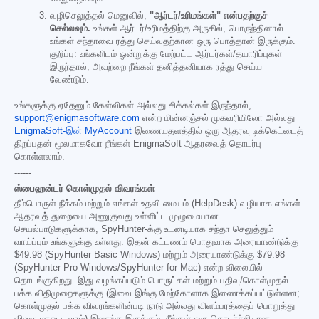
வழிசெலுத்தல் மெனுவில்,
"ஆர்டர்/உரிமங்கள்" என்பதற்குச்
செல்லவும்.
உங்கள் ஆர்டர்/உரிமத்திற்கு அருகில், பொருந்தினால்
உங்கள் சந்தாவை ரத்து செய்வதற்கான ஒரு பொத்தான் இருக்கும்.
குறிப்பு: உங்களிடம் ஒன்றுக்கு மேற்பட்ட ஆர்டர்கள்/தயாரிப்புகள்
இருந்தால், அவற்றை நீங்கள் தனித்தனியாக ரத்து செய்ய
வேண்டும்.
உங்களுக்கு ஏதேனும் கேள்விகள் அல்லது சிக்கல்கள் இருந்தால்,
support@enigmasoftware.com
என்ற மின்னஞ்சல் முகவரியிலோ அல்லது
EnigmaSoft-இன் MyAccount
இணையதளத்தில் ஒரு ஆதரவு டிக்கெட்டைத்
திறப்பதன் மூலமாகவோ நீங்கள் EnigmaSoft ஆதரவைத் தொடர்பு
கொள்ளலாம்.
------
ஸ்பைஹன்டர் கொள்முதல் விவரங்கள்
தீம்பொருள் நீக்கம் மற்றும் எங்கள் உதவி மையம் (HelpDesk) வழியாக எங்கள்
ஆதரவுத் துறையை அணுகுவது உள்ளிட்ட முழுமையான
செயல்பாடுகளுக்காக, SpyHunter-க்கு உடனடியாக சந்தா செலுத்தும்
வாய்ப்பும் உங்களுக்கு உள்ளது. இதன் கட்டணம் பொதுவாக அரையாண்டுக்கு
$49.98
(SpyHunter Basic Windows) மற்றும் அரையாண்டுக்கு
$79.98
(SpyHunter Pro Windows/SpyHunter for Mac) என்ற விலையில்
தொடங்குகிறது. இது வழங்கப்படும் பொருட்கள் மற்றும் பதிவு/கொள்முதல்
பக்க விதிமுறைகளுக்கு (இவை இங்கு மேற்கோளாக இணைக்கப்பட்டுள்ளன;
கொள்முதல் பக்க விவரங்களின்படி நாடு அல்லது விளம்பரத்தைப் பொறுத்து