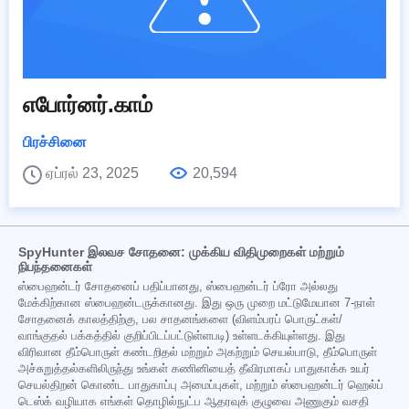
எபோர்னர்.காம்
பிரச்சினை
ஏப்ரல் 23, 2025
20,594
SpyHunter இலவச சோதனை: முக்கிய விதிமுறைகள் மற்றும்
நிபந்தனைகள்
ஸ்பைஹன்டர் சோதனைப் பதிப்பானது, ஸ்பைஹன்டர் ப்ரோ அல்லது
மேக்கிற்கான ஸ்பைஹன்டருக்கானது. இது ஒரு முறை மட்டுமேயான 7-நாள்
சோதனைக் காலத்திற்கு, பல சாதனங்களை (விளம்பரப் பொருட்கள்/
வாங்குதல் பக்கத்தில் குறிப்பிடப்பட்டுள்ளபடி) உள்ளடக்கியுள்ளது. இது
விரிவான தீம்பொருள் கண்டறிதல் மற்றும் அகற்றும் செயல்பாடு, தீம்பொருள்
அச்சுறுத்தல்களிலிருந்து உங்கள் கணினியைத் தீவிரமாகப் பாதுகாக்க உயர்
செயல்திறன் கொண்ட பாதுகாப்பு அமைப்புகள், மற்றும் ஸ்பைஹன்டர் ஹெல்ப்
டெஸ்க் வழியாக எங்கள் தொழில்நுட்ப ஆதரவுக் குழுவை அணுகும் வசதி