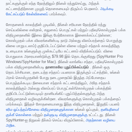
நாட்களுக்குள் எந்த நேரத்திலும் நீங்கள் ரத்துசெய்து, அந்தக்
கட்டணத்திற்கான முழுத் தொகையையும் திரும்பப் பெறலாம்.
அடிக்கடி
கேட்கப்படும் கேள்விகளைப்
பார்க்கவும்.
சோதனைக் காலத்தின் முடிவில், நீங்கள் சரியான நேரத்தில் ரத்து
செய்யவில்லை என்றால், சலுகைப் பொருட்கள் மற்றும் பதிவு/கொள்முதல் பக்க
விதிமுறைகளில் (இவை இங்கு மேற்கோளாக இணைக்கப்பட்டுள்ளன;
கொள்முதல் பக்க விவரங்களின்படி நாடு அல்லது விளம்பரத்தைப் பொறுத்து
விலை மாறுபடலாம்) குறிப்பிடப்பட்டுள்ள விலை மற்றும் சந்தாக் காலத்திற்கு
உடனடியாக உங்களுக்கு முன்கூட்டியே கட்டணம் விதிக்கப்படும். விலை
பொதுவாக அரையாண்டுக்கு
$79.98
இல் தொடங்குகிறது (SpyHunter Pro
Windows/SpyHunter for Mac). நீங்கள் வாங்கிய சந்தா, பதிவு/கொள்முதல்
பக்க விதிமுறைகளின்படி
தானாகவே புதுப்பிக்கப்படும்
. நீங்கள் ஒரு
தொடர்ச்சியான, தடையற்ற சந்தாப் பயனராக இருக்கும் பட்சத்தில், உங்கள்
அசல் கொள்முதலின் போது நடைமுறையில் இருந்த அப்போதைய
பொருந்தக்கூடிய நிலையான சந்தாக் கட்டணத்திலும், அதே சந்தாக்
காலத்திற்கும் அல்லது விளம்பரப் பொருட்கள்/கொள்முதல் பக்கத்தில்
குறிப்பிடப்பட்டுள்ளபடியும் தானியங்கிப் புதுப்பித்தல்களுக்கு அந்த
விதிமுறைகள் வழிவகுக்கின்றன. விவரங்களுக்கு கொள்முதல் பக்கத்தைப்
பார்க்கவும். இந்தச் சோதனையானது இந்த விதிமுறைகள், இறுதிப் பயனர்
உரிம ஒப்பந்தம்/சேவை விதிமுறைகளுக்கான
உங்கள் ஒப்புதல்,
தனியுரிமை/
குக்கீ கொள்கை
மற்றும்
தள்ளுபடி விதிமுறைகளுக்கு
உட்பட்டது. நீங்கள்
SpyHunter-ஐ நிறுவல் நீக்கம் செய்ய விரும்பினால்,
அதற்கான வழியை
அறிக
.