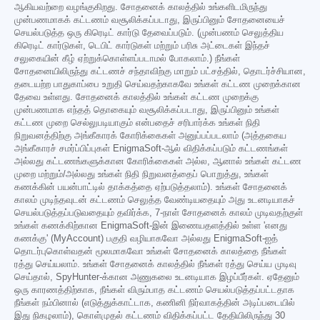
ஆகியவற்றை வழங்குகிறது. சோதனைக் காலத்தில் உங்களிடமிருந்து
முன்பணமாகக் கட்டணம் வசூலிக்கப்படாது, இருப்பினும் சோதனையைச்
செயல்படுத்த ஒரு கிரெடிட் கார்டு தேவைப்படும். (முன்பணம் செலுத்திய
கிரெடிட் கார்டுகள், டெபிட் கார்டுகள் மற்றும் பரிசு அட்டைகள் இந்தச்
சலுகையின் கீழ் ஏற்றுக்கொள்ளப்படாமல் போகலாம்.) நீங்கள்
சோதனையிலிருந்து கட்டணச் சந்தாவிற்கு மாறும் பட்சத்தில், தொடர்ச்சியான,
தடையற்ற பாதுகாப்பை உறுதி செய்வதற்காகவே உங்கள் கட்டண முறைக்கான
தேவை உள்ளது. சோதனைக் காலத்தில் உங்கள் கட்டண முறைக்கு
முன்பணமாக எந்தத் தொகையும் வசூலிக்கப்படாது, இருப்பினும் உங்கள்
கட்டண முறை செல்லுபடியாகும் என்பதைச் சரிபார்க்க உங்கள் நிதி
நிறுவனத்திற்கு அங்கீகாரக் கோரிக்கைகள் அனுப்பப்படலாம் (அத்தகைய
அங்கீகாரச் சமர்ப்பிப்புகள் EnigmaSoft-ஆல் விதிக்கப்படும் கட்டணங்கள்
அல்லது கட்டணங்களுக்கான கோரிக்கைகள் அல்ல, ஆனால் உங்கள் கட்டண
முறை மற்றும்/அல்லது உங்கள் நிதி நிறுவனத்தைப் பொறுத்து, உங்கள்
கணக்கின் பயன்பாட்டில் தாக்கத்தை ஏற்படுத்தலாம்). உங்கள் சோதனைக்
காலம் முடிந்தவுடன் கட்டணம் செலுத்த வேண்டியதையும் அது உடனடியாகச்
செயல்படுத்தப்படுவதையும் தவிர்க்க, 7-நாள் சோதனைக் காலம் முடிவதற்குள்
உங்கள் கணக்கிற்கான EnigmaSoft-இன் இணையதளத்தில் உள்ள 'எனது
கணக்கு' (MyAccount) பகுதி வழியாகவோ அல்லது EnigmaSoft-ஐத்
தொடர்புகொள்வதன் மூலமாகவோ உங்கள் சோதனைக் காலத்தை நீங்கள்
ரத்து செய்யலாம். உங்கள் சோதனைக் காலத்தில் நீங்கள் ரத்து செய்ய முடிவு
செய்தால், SpyHunter-க்கான அணுகலை உடனடியாக இழப்பீர்கள். ஏதேனும்
ஒரு காரணத்திற்காக, நீங்கள் விரும்பாத கட்டணம் செயல்படுத்தப்பட்டதாக
நீங்கள் நம்பினால் (எடுத்துக்காட்டாக, கணினி நிர்வாகத்தின் அடிப்படையில்
இது நிகழலாம்), கொள்முதல் கட்டணம் விதிக்கப்பட்ட தேதியிலிருந்து 30