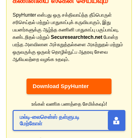
கணினியை ஸ்கேன் செய்யவும்
SpyHunter என்பது ஒரு சக்திவாய்ந்த தீம்பொருள்
சரிசெய்தல் மற்றும் பாதுகாப்புக் கருவியாகும், இது
பயனர்களுக்கு ஆழ்ந்த கணினி பாதுகாப்பு பகுப்பாய்வு,
கண்டறிதல் மற்றும்
Securesearchtech.net
போன்ற
பரந்த அளவிலான அச்சுறுத்தல்களை அகற்றுதல் மற்றும்
ஒருவருக்கு ஒருவர் தொழில்நுட்ப ஆதரவு சேவை
ஆகியவற்றை வழங்க உதவும்.
Download SpyHunter
உங்கள் வணிக பணத்தை சேமிக்கவும்!
மல்டி-லைசென்ஸ் தள்ளுபடி
மேற்கோள்