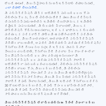
లోబడి ఉంటుంది. మీరు స్పైహంటర్‌ను అన్‌ఇన్‌స్టాల్ చేయాలనుకుంటే,
ఎలా చేయాలో తెలుసుకోండి
.
మీ సబ్‌స్క్రిప్షన్ యొక్క ఆటోమేటిక్ పునరుద్ధరణ కోసం
చెల్లింపు కొరకు, ప్రతి చెల్లింపు తేదీకి ముందు మీరు రిజిస్టర్
చేసుకున్నప్పుడు అందించిన ఇమెయిల్ చిరునామాకు ఒక ఇమెయిల్
రిమైండర్ పంపబడుతుంది. మీ ట్రయల్ ప్రారంభంలో, మీరు ఒక
యాక్టివేషన్ కోడ్‌ను అందుకుంటారు, ఇది ఒక ఖాతాకు ఒక ట్రయల్
మరియు ఒక పరికరానికి మాత్రమే ఉపయోగించడానికి పరిమితం
చేయబడింది. మీరు నిరంతరాయంగా, అంతరాయం లేని సబ్‌స్క్రిప్షన్
వినియోగదారు అయితే, ఆఫరింగ్ మెటీరియల్స్ మరియు రిజిస్ట్రేషన్/
కొనుగోలు పేజీ నిబంధనలకు (ఇవి ఇక్కడ సూచన ద్వారా
పొందుపరచబడ్డాయి; కొనుగోలు పేజీ వివరాల ప్రకారం దేశం లేదా
ప్రమోషన్‌ను బట్టి ధర మారవచ్చు) అనుగుణంగా మీ
సబ్‌స్క్రిప్షన్ ధర మరియు సబ్‌స్క్రిప్షన్ కాలానికి
ఆటోమేటిక్‌గా పునరుద్ధరించబడుతుంది. చెల్లింపు సబ్‌స్క్రిప్షన్
వినియోగదారుల కోసం, మీరు రద్దు చేస్తే, మీ చెల్లింపు
సబ్‌స్క్రిప్షన్ కాలం ముగిసే వరకు మీరు మీ ఉత్పత్తి(ల)కు
యాక్సెస్‌ను కొనసాగిస్తారు. మీరు మీ ప్రస్తుత సబ్‌స్క్రిప్షన్
కాలానికి రీఫండ్ పొందాలనుకుంటే, మీరు మీ ఇటీవలి కొనుగోలు జరిగిన
30 రోజులలోపు రద్దు చేసి, రీఫండ్ కోసం దరఖాస్తు చేసుకోవాలి,
మరియు మీ రీఫండ్ ప్రాసెస్ చేయబడినప్పుడు మీరు పూర్తి
కార్యాచరణను పొందడం తక్షణమే ఆగిపోతుంది.
మీరు సబ్‌స్క్రిప్షన్ లేదా ట్రయల్‌ను ఈ క్రింది విధంగా రద్దు