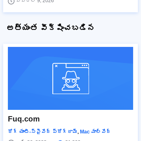
ఏప్రిల్ 9, 2026
అత్యంత వీక్షించబడిన
Fuq.com
రోగ్ యాంటీ-స్పైవేర్ ప్రోగ్రామ్
,
Mac మాల్వేర్