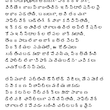
చొరబాటు PUPలు అరుదుగా పారదర్శకంగా,
వినియోగదారు ప్రారంభించిన ఇన్‌స్టాలేషన్‌లపై
ఆధారపడతాయి. బదులుగా, అవి తరచుగా
సాఫ్ట్‌వేర్ బండ్లింగ్ ద్వారా కనిపిస్తాయి,
ఇక్కడ అవాంఛిత భాగాలు ఉచిత అప్లికేషన్‌ల
కోసం ఇన్‌స్టాలర్‌ల లోపల దాక్కుంటాయి.
తొందరపాటు లేదా అజాగ్రత్త సెటప్
ప్రక్రియల సమయంలో, ఈ జోడింపులు
గుర్తించబడకుండా జారిపోవచ్చు, ప్రత్యేకించి
డిఫాల్ట్ లేదా 'సిఫార్సు చేయబడిన' ఎంపికలు
ఎంచుకోబడినప్పుడు.
తప్పుదారి పట్టించే డౌన్‌లోడ్ పేజీలు, మోసపూరిత
నవీకరణ ప్రాంప్ట్‌లు మరియు దూకుడు
ప్రకటనల నెట్‌వర్క్‌లు కూడా సాధారణ
డెలివరీ ఛానెల్‌లుగా పనిచేస్తాయి. సాఫ్ట్‌వేర్
భాగాలు లేకపోవడం గురించి చట్టబద్ధమైన