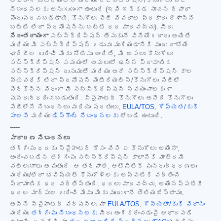
ఆఫరింగ్ మెటీరియల్స్ మరియు రిజిస్ట్రేషన్/కొనుగోలు పేజీ
నిబంధనలకు అనుగుణంగా ఉంటుంది (ఇవి ఇక్కడ సూచన ద్వారా
పొందుపరచబడ్డాయి; కొనుగోలు పేజీ వివరాల ప్రకారం దేశాన్ని
బట్టి లేదా ప్రమోషన్‌ను బట్టి ధర మారవచ్చు). మీరు
నిరంతరాయంగా
సబ్‌స్క్రిప్షన్ తీసుకునే వినియోగదారు అయితే
మరియు మీ సబ్‌స్క్రిప్షన్ గడువు ముగియడానికి ముందు రాబోయే
ఛార్జీల గురించి మీకు నోటీసు అందితే, మీ అసలు కొనుగోలు
సబ్‌స్క్రిప్షన్ సమయంలో అమలులో ఉన్న ప్రామాణిక
సబ్‌స్క్రిప్షన్ రుసుముతో మరియు అదే సబ్‌స్క్రిప్షన్ కాల
వ్యవధికి లేదా ప్రమోషన్ మెటీరియల్స్/కొనుగోలు పేజీలో
పేర్కొన్న విధంగా మీ సబ్‌స్క్రిప్షన్ స్వయంచాలకంగా
పునరుద్ధరించబడుతుంది. స్పైహంటర్ కొనుగోలు అనేది కొనుగోలు
పేజీలోని నిబంధనలు మరియు షరతులు,
EULA/TOS
,
గోప్యత/కుకీ
పాలసీ
మరియు
డిస్కౌంట్ నిబంధనలకు
లోబడి ఉంటుంది.
-----
సాధారణ నిబంధనలు
తగ్గింపు ధరకు స్పైహంటర్ కోసం చేసే ఏ కొనుగోలు అయినా,
అందించబడిన తగ్గింపు సబ్‌స్క్రిప్షన్ కాలానికి మాత్రమే
చెల్లుబాటు అవుతుంది. ఆ తర్వాత, ఆటోమేటిక్ పునరుద్ధరణలు
మరియు/లేదా భవిష్యత్ కొనుగోళ్లకు అప్పటికి వర్తించే
ప్రామాణిక ధర వర్తిస్తుంది. ధరలు మారవచ్చు, అయినప్పటికీ
ధరల మార్పుల గురించి మేము మీకు ముందుగానే తెలియజేస్తాము.
అన్ని స్పైహంటర్ వెర్షన్‌లు మా
EULA/TOS
,
గోప్యతా/కుకీ విధానం
మరియు
తగ్గింపు నిబంధనలకు
మీరు అంగీకరించడంపై ఆధారపడి