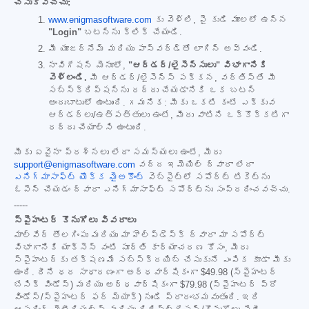
చేసుకోవచ్చు:
www.enigmasoftware.com
కు వెళ్లి, పై కుడి మూలలో ఉన్న
"Login"
బటన్‌ను క్లిక్ చేయండి.
మీ యూజర్‌నేమ్ మరియు పాస్‌వర్డ్‌తో లాగిన్ అవ్వండి.
నావిగేషన్ మెనూలో,
"ఆర్డర్/లైసెన్సులు" విభాగానికి
వెళ్లండి.
మీ ఆర్డర్/లైసెన్స్ పక్కన, వర్తిస్తే మీ
సబ్‌స్క్రిప్షన్‌ను రద్దు చేయడానికి ఒక బటన్
అందుబాటులో ఉంటుంది. గమనిక: మీకు ఒకటి కంటే ఎక్కువ
ఆర్డర్‌లు/ఉత్పత్తులు ఉంటే, మీరు వాటిని ఒక్కొక్కటిగా
రద్దు చేయాల్సి ఉంటుంది.
మీకు ఏవైనా ప్రశ్నలు లేదా సమస్యలు ఉంటే, మీరు
support@enigmasoftware.com
వద్ద ఇమెయిల్ ద్వారా లేదా
ఎనిగ్మాసాఫ్ట్ యొక్క మైఅకౌంట్
వెబ్‌సైట్‌లో సపోర్ట్ టికెట్‌ను
ఓపెన్ చేయడం ద్వారా ఎనిగ్మాసాఫ్ట్ సపోర్ట్‌ను సంప్రదించవచ్చు.
-----
స్పైహంటర్ కొనుగోలు వివరాలు
మాల్‌వేర్ తొలగింపు మరియు మా హెల్ప్‌డెస్క్ ద్వారా మా సపోర్ట్
విభాగానికి యాక్సెస్ వంటి పూర్తి కార్యాచరణ కోసం, మీరు
స్పైహంటర్‌కు తక్షణమే సబ్‌స్క్రయిబ్ చేసుకునే ఎంపిక కూడా మీకు
ఉంది. దీని ధర సాధారణంగా అర్ధవార్షికంగా
$49.98
(స్పైహంటర్
బేసిక్ విండోస్) మరియు అర్ధవార్షికంగా
$79.98
(స్పైహంటర్ ప్రో
విండోస్/స్పైహంటర్ ఫర్ మ్యాక్) నుండి ప్రారంభమవుతుంది. ఇది