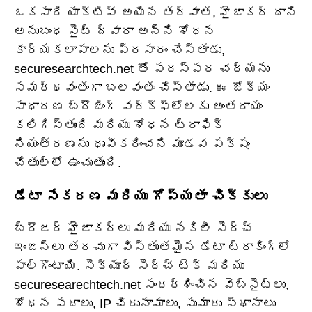
ఒకసారి యాక్టివ్ అయిన తర్వాత, హైజాకర్ దాని
అనుబంధ సైట్ ద్వారా అన్ని శోధన
కార్యకలాపాలను ప్రసారం చేస్తాడు,
securesearchtech.net తో పరస్పర చర్యను
సమర్థవంతంగా బలవంతం చేస్తాడు. ఈ జోక్యం
సాధారణ బ్రౌజింగ్ వర్క్‌ఫ్లోలకు అంతరాయం
కలిగిస్తుంది మరియు శోధన ట్రాఫిక్
నియంత్రణను ధృవీకరించని మూడవ పక్షం
చేతుల్లో ఉంచుతుంది.
డేటా సేకరణ మరియు గోప్యతా చిక్కులు
బ్రౌజర్ హైజాకర్లు మరియు నకిలీ సెర్చ్
ఇంజన్లు తరచుగా విస్తృతమైన డేటా ట్రాకింగ్‌లో
పాల్గొంటాయి. సెక్యూర్ సెర్చ్ టెక్ మరియు
securesearechtech.net సందర్శించిన వెబ్‌సైట్‌లు,
శోధన పదాలు, IP చిరునామాలు, సుమారు స్థానాలు