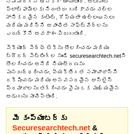
నమ్మదగని ఉనికిగా ఉంచుతుంది. అటువంటి
ప్లాట్‌ఫామ్‌లకు నిరంతరం గురికావడం వల్ల
హానికరమైన కంటెంట్, గోప్యతా ఉల్లంఘనలు
మరియు మరిన్ని అవాంఛిత సాఫ్ట్‌వేర్‌లను
ఎదుర్కొనే అవకాశం పెరుగుతుంది.
సెక్యూర్ సెర్చ్ టెక్‌ను తొలగించడం మరియు
బ్రౌజర్ సెట్టింగ్‌ల నుండి securesearchtech.netని
తొలగించడం అనేది నియంత్రణను
పునరుద్ధరించడం, వ్యక్తిగత సమాచారాన్ని
రక్షించడం మరియు అనవసరమైన ఆన్‌లైన్
ప్రమాదాలను తగ్గించడం వైపు ఒక ముఖ్యమైన
అడుగును సూచిస్తుంది.
మీ కంప్యూటర్‌కు
Securesearchtech.net
&