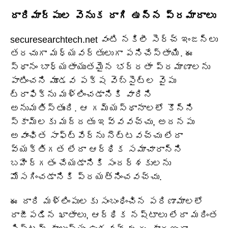
దారిమార్పుల వెనుక దాగి ఉన్న ప్రమాదాలు
securesearchtech.net వంటి నకిలీ సెర్చ్ ఇంజన్లు
తరచుగా మధ్యవర్తులుగా పనిచేస్తాయి. ఈ
స్థానం బాధ్యతాయుతమైన భద్రతా ప్రమాణాలను
పాటించని మూడవ పక్ష వెబ్‌సైట్‌ల వైపు
ట్రాఫిక్‌ను మళ్లించడానికి వారిని
అనుమతిస్తుంది. ఆ గమ్యస్థానాలలో కొన్ని
స్కామ్‌లకు మద్దతు ఇవ్వవచ్చు, అదనపు
అవాంఛిత సాఫ్ట్‌వేర్‌ను నెట్టవచ్చు లేదా
వ్యక్తిగత లేదా ఆర్థిక సమాచారాన్ని
బహిర్గతం చేయడానికి సందర్శకులను
మోసగించడానికి ప్రయత్నించవచ్చు.
ఈ దారి మళ్లింపులకు సంబంధించిన పరిణామాలలో
రాజీపడిన ఖాతాలు, ఆర్థిక నష్టాలు లేదా మరింత