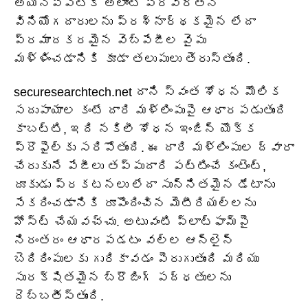
అయినప్పటికీ అలాంటి ప్రవర్తన
వినియోగదారులను ప్రశ్నార్థకమైన లేదా
ప్రమాదకరమైన వెబ్‌పేజీల వైపు
మళ్ళించడానికి కూడా తలుపులు తెరుస్తుంది.
securesearchtech.net దాని స్వంత శోధన మౌలిక
సదుపాయాల కంటే దారి మళ్లింపుపై ఆధారపడుతుంది
కాబట్టి, ఇది నకిలీ శోధన ఇంజిన్ యొక్క
ప్రొఫైల్‌కు సరిపోతుంది. ఈ దారి మళ్లింపుల ద్వారా
చేరుకునే పేజీలు తప్పుదారి పట్టించే కంటెంట్,
దూకుడు ప్రకటనలు లేదా సున్నితమైన డేటాను
సేకరించడానికి రూపొందించిన మెటీరియల్‌లను
హోస్ట్ చేయవచ్చు. అటువంటి ప్లాట్‌ఫామ్‌పై
నిరంతరం ఆధారపడటం వల్ల ఆన్‌లైన్
బెదిరింపులకు గురికావడం పెరుగుతుంది మరియు
సురక్షితమైన బ్రౌజింగ్ పద్ధతులను
దెబ్బతీస్తుంది.