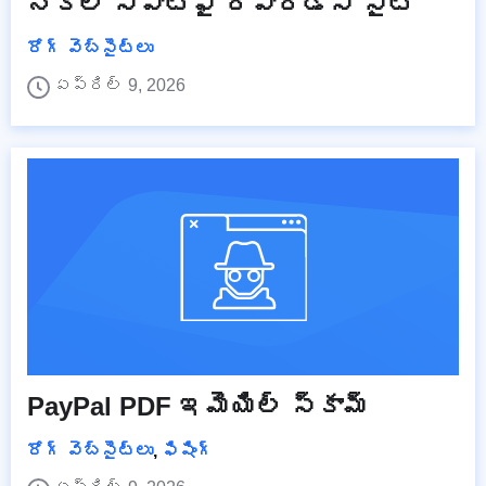
నకిలీ స్పాటిఫై రివార్డ్స్ సైట్
రోగ్ వెబ్‌సైట్‌లు
ఏప్రిల్ 9, 2026
PayPal PDF ఇమెయిల్ స్కామ్
రోగ్ వెబ్‌సైట్‌లు
,
ఫిషింగ్