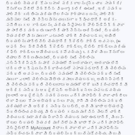
ట్రయల్ వ్యవధి కోసం బహుళ పరికరాలను (ప్రచార సామగ్రి/
కొనుగోలు పేజీలో పేర్కొన్న విధంగా) కలిగి ఉంటుంది. ఇది సమగ్ర
మాల్వేర్ గుర్తింపు మరియు తొలగింపు కార్యాచరణను, మాల్వేర్
ముప్పుల నుండి మీ సిస్టమ్‌ను చురుకుగా రక్షించడానికి అధిక-
పనితీరు గల గార్డులను, మరియు స్పైహంటర్ హెల్ప్‌డెస్క్ ద్వారా
మా సాంకేతిక మద్దతు బృందానికి యాక్సెస్‌ను అందిస్తుంది. ట్రయల్
వ్యవధిలో మీకు ముందుగా ఎటువంటి ఛార్జీ విధించబడదు, అయితే
ట్రయల్‌ను యాక్టివేట్ చేయడానికి క్రెడిట్ కార్డ్ అవసరం. (ఈ
ఆఫర్ కింద ప్రీపెయిడ్ క్రెడిట్ కార్డ్‌లు, డెబిట్ కార్డ్‌లు మరియు
గిఫ్ట్ కార్డ్‌లు ఆమోదించబడకపోవచ్చు.) ఒకవేళ మీరు కొనుగోలు
చేయాలని నిర్ణయించుకుంటే, ట్రయల్ నుండి చెల్లింపు
సబ్‌స్క్రిప్షన్‌కు మారే సమయంలో నిరంతరాయంగా, అంతరాయం లేని
భద్రతా రక్షణను నిర్ధారించడంలో సహాయపడటానికి మీ చెల్లింపు
పద్ధతి అవసరం. ట్రయల్ సమయంలో మీ చెల్లింపు పద్ధతి నుండి
ముందుగా ఎలాంటి చెల్లింపు మొత్తం వసూలు చేయబడదు, అయినప్పటికీ
మీ చెల్లింపు పద్ధతి చెల్లుబాటు అవుతుందో లేదో ధృవీకరించడానికి మీ
ఆర్థిక సంస్థకు ఆథరైజేషన్ అభ్యర్థనలు పంపబడవచ్చు
(అలాంటి ఆథరైజేషన్ సమర్పణలు ఎనిగ్మాసాఫ్ట్ ద్వారా ఛార్జీలు
లేదా ఫీజుల కోసం అభ్యర్థనలు కావు, కానీ మీ చెల్లింపు పద్ధతి
మరియు/లేదా మీ ఆర్థిక సంస్థను బట్టి, అవి మీ ఖాతా లభ్యతపై
ప్రతిబింబించవచ్చు). మీ ట్రయల్ గడువు ముగిసిన వెంటనే ఛార్జీ
విధించబడకుండా మరియు ప్రాసెస్ చేయబడకుండా ఉండటానికి, మీరు 7-
రోజుల ట్రయల్ వ్యవధి ముగిసేలోపు మీ ఖాతా కోసం ఎనిగ్మాసాఫ్ట్
వెబ్‌సైట్‌లోని MyAccount విభాగం ద్వారా లేదా ఎనిగ్మాసాఫ్ట్‌ను
సంప్రదించడం ద్వారా మీ ట్రయల్‌ను రద్దు చేసుకోవచ్చు. మీరు మీ