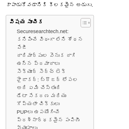
కాపాడుకోవడానికి కీలకమైన అడుగు.
విషయ సూచిక
Securesearchtech.net:
కనిపించే విధంగా లేని శోధన
పేజీ
దారిమార్పుల వెనుక దాగి
ఉన్న ప్రమాదాలు
సెక్యూర్ సెర్చ్ టెక్
హైజాకర్: బ్రౌజర్ లోపల
అది ఏమి చేస్తుంది
డేటా సేకరణ మరియు
గోప్యతా చిక్కులు
PUPలు ఉపయోగించే
ప్రశ్నార్థకమైన పంపిణీ
వ్యూహాలు