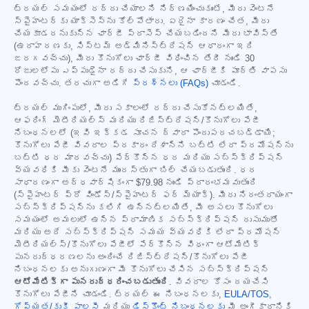
ట్రయల్ సమయంలో రద్దు చేయాలని నిర్ణయించుకుంటే, మీరు వెంటనే
స్పైహంటర్‌కు యాక్సెస్‌ను కోల్పోతారు. ఏదైనా కారణం చేత, మీరు
చేయకూడదనుకున్న ఛార్జీ ప్రాసెస్ చేయబడిందని మీరు భావిస్తే
(ఉదాహరణకు, సిస్టమ్ అడ్మినిస్ట్రేషన్ ఆధారంగా ఇది
జరగవచ్చు), మీరు కొనుగోలు ఛార్జీ విధించిన తేదీ నుండి 30
రోజులలోపు ఎప్పుడైనా రద్దు చేసుకుని, ఆ ఛార్జీకి పూర్తి వాపసు
పొందవచ్చు. తరచుగా అడిగే
ప్రశ్నలు (FAQs)
చూడండి.
ట్రయల్ ముగింపులో, మీరు సకాలంలో రద్దు చేసుకోనట్లయితే,
ఆఫరింగ్ మెటీరియల్స్ మరియు రిజిస్ట్రేషన్/కొనుగోలు పేజీ
నిబంధనలలో (ఇవి ఇక్కడ సూచన ద్వారా పొందుపరచబడ్డాయి;
కొనుగోలు పేజీ వివరాల ప్రకారం దేశాన్ని బట్టి లేదా ప్రమోషన్‌ను
బట్టి ధర మారవచ్చు) పేర్కొన్న ధర మరియు సబ్‌స్క్రిప్షన్
వ్యవధికి మీకు వెంటనే ముందస్తుగా బిల్ చేయబడుతుంది. ధర
సాధారణంగా అర్ధవార్షికంగా
$79.98
నుండి ప్రారంభమవుతుంది
(స్పైహంటర్ ప్రో విండోస్/స్పైహంటర్ ఫర్ మ్యాక్). మీరు నిరంతరాయంగా
సబ్‌స్క్రిప్షన్‌ను కలిగి ఉన్నట్లయితే, మీ అసలు కొనుగోలు
సమయంలో అమలులో ఉన్న ప్రామాణిక సబ్‌స్క్రిప్షన్ రుసుముతో
మరియు అదే సబ్‌స్క్రిప్షన్ సమయ వ్యవధికి లేదా ప్రమోషన్
మెటీరియల్స్/కొనుగోలు పేజీలో పేర్కొన్న విధంగా ఆటోమేటిక్
పునరుద్ధరణలను అందించే రిజిస్ట్రేషన్/కొనుగోలు పేజీ
నిబంధనలకు అనుగుణంగా మీ కొనుగోలు చేసిన సబ్‌స్క్రిప్షన్
ఆటోమేటిక్‌గా పునరుద్ధరించబడుతుంది
. వివరాల కోసం దయచేసి
కొనుగోలు పేజీని చూడండి. ట్రయల్ ఈ నిబంధనలకు,
EULA/TOS
,
గోప్యత/కుకీ పాలసీ
మరియు
డిస్కౌంట్ నిబంధనలకు
మీ అంగీకారానికి