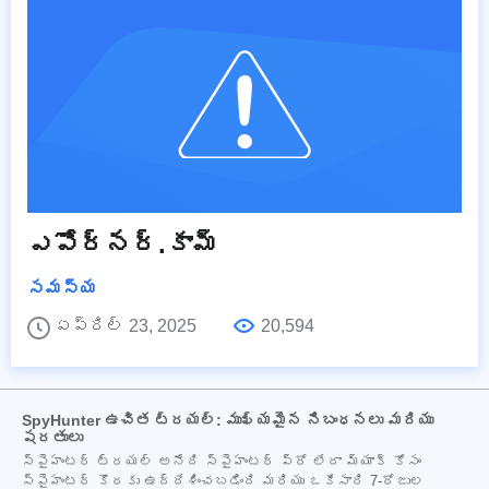
ఎపోర్నర్.కామ్
సమస్య
ఏప్రిల్ 23, 2025
20,594
SpyHunter ఉచిత ట్రయల్: ముఖ్యమైన నిబంధనలు మరియు
షరతులు
స్పైహంటర్ ట్రయల్ అనేది స్పైహంటర్ ప్రో లేదా మ్యాక్ కోసం
స్పైహంటర్ కొరకు ఉద్దేశించబడింది మరియు ఒకేసారి 7-రోజుల