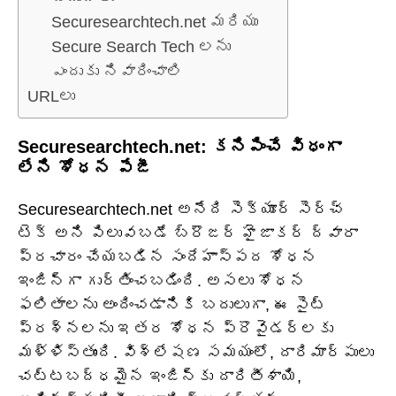
Securesearchtech.net మరియు
Secure Search Tech లను
ఎందుకు నివారించాలి
URLలు
Securesearchtech.net: కనిపించే విధంగా
లేని శోధన పేజీ
Securesearchtech.net అనేది సెక్యూర్ సెర్చ్
టెక్ అని పిలువబడే బ్రౌజర్ హైజాకర్ ద్వారా
ప్రచారం చేయబడిన సందేహాస్పద శోధన
ఇంజిన్‌గా గుర్తించబడింది. అసలు శోధన
ఫలితాలను అందించడానికి బదులుగా, ఈ సైట్
ప్రశ్నలను ఇతర శోధన ప్రొవైడర్లకు
మళ్ళిస్తుంది. విశ్లేషణ సమయంలో, దారిమార్పులు
చట్టబద్ధమైన ఇంజిన్‌కు దారితీశాయి,