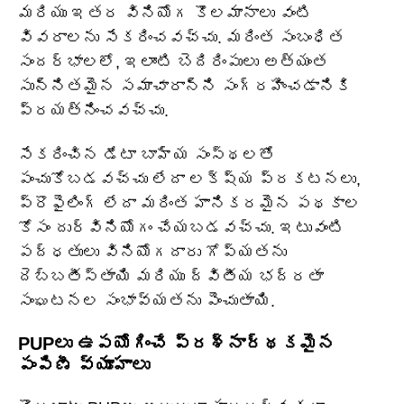
మరియు ఇతర వినియోగ కొలమానాలు వంటి
వివరాలను సేకరించవచ్చు. మరింత సంబంధిత
సందర్భాలలో, ఇలాంటి బెదిరింపులు అత్యంత
సున్నితమైన సమాచారాన్ని సంగ్రహించడానికి
ప్రయత్నించవచ్చు.
సేకరించిన డేటా బాహ్య సంస్థలతో
పంచుకోబడవచ్చు లేదా లక్ష్య ప్రకటనలు,
ప్రొఫైలింగ్ లేదా మరింత హానికరమైన పథకాల
కోసం దుర్వినియోగం చేయబడవచ్చు. ఇటువంటి
పద్ధతులు వినియోగదారు గోప్యతను
దెబ్బతీస్తాయి మరియు ద్వితీయ భద్రతా
సంఘటనల సంభావ్యతను పెంచుతాయి.
PUPలు ఉపయోగించే ప్రశ్నార్థకమైన
పంపిణీ వ్యూహాలు