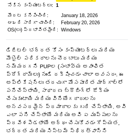
సోకిన కంప్యూటర్లు:
1
మొదట కనిపించింది:
January 18, 2026
ఆఖరి సారిగా చూచింది:
February 20, 2026
OS(లు) ప్రభావితమైంది:
Windows
డిజిటల్ భద్రత కోసం కంప్యూటర్లు మరియు
మొబైల్ పరికరాలను చొరబాటు మరియు
నమ్మదగని PUPల (సంభావ్య అవాంఛిత
ప్రోగ్రామ్‌లు) నుండి రక్షించడం చాలా అవసరం. ఈ
అప్లికేషన్‌లు తరచుగా మోసపూరిత మార్గాల్లో
పనిచేస్తాయి, సాధారణ బ్రౌజింగ్‌లో జోక్యం
చేసుకుంటాయి మరియు వినియోగదారులను
అనవసరమైన ప్రమాదాలకు గురి చేస్తాయి. అవి
ఎలా పని చేస్తాయో మరియు అవి ఏ ముప్పులను
ప్రవేశపెడతాయో అర్థం చేసుకోవడం గోప్యత,
భద్రత మరియు సిస్టమ్ స్థిరత్వాన్ని