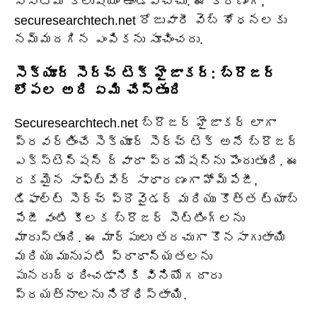
సిస్టమ్ కాలుష్యం ఉండవచ్చు. ఈ కారణంగా,
securesearchtech.net రోజువారీ వెబ్ శోధనలకు
నమ్మదగిన ఎంపికను సూచించదు.
సెక్యూర్ సెర్చ్ టెక్ హైజాకర్: బ్రౌజర్
లోపల అది ఏమి చేస్తుంది
Securesearchtech.net బ్రౌజర్ హైజాకర్ లాగా
ప్రవర్తించే సెక్యూర్ సెర్చ్ టెక్ అనే బ్రౌజర్
ఎక్స్‌టెన్షన్ ద్వారా ప్రమోషన్‌ను పొందుతుంది. ఈ
రకమైన సాఫ్ట్‌వేర్ సాధారణంగా హోమ్‌పేజీ,
డిఫాల్ట్ సెర్చ్ ప్రొవైడర్ మరియు కొత్త ట్యాబ్
పేజీ వంటి కీలక బ్రౌజర్ సెట్టింగ్‌లను
మారుస్తుంది. ఈ మార్పులు తరచుగా కొనసాగుతాయి
మరియు మునుపటి ప్రాధాన్యతలను
పునరుద్ధరించడానికి వినియోగదారు
ప్రయత్నాలను నిరోధిస్తాయి.