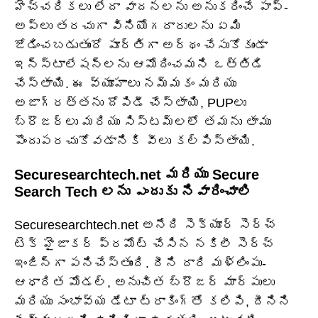
హెచ్చరికలు లేదా వాదనలను అనుకరించే పాప్-
అప్‌లు తరచుగా వినియోగదారులను ఏమి
జోడించబడుతుందో పూర్తిగా అర్థం చేసుకోకుండా
ఇన్‌స్టాలేషన్‌లను ఆమోదించమని ఒత్తిడి
చేస్తాయి. ఈ వ్యూహాలు నమ్మకం మరియు
అజాగ్రత్తను దోపిడీ చేస్తాయి, PUPలు
బ్రౌజర్‌లు మరియు సిస్టమ్‌లలో తమను తాము
పొందుపరచుకోవడానికి వీలు కల్పిస్తాయి.
Securesearchtech.net మరియు Secure
Search Tech లను ఎందుకు నివారించాలి
Securesearchtech.net అనేది సెక్యూర్ సెర్చ్
టెక్ హైజాకర్ ప్రమోట్ చేసిన నకిలీ సెర్చ్
ఇంజిన్‌గా పనిచేస్తుంది. దీని దారి మళ్లింపు-
ఆధారిత మోడల్, అనుచిత బ్రౌజర్ మార్పులు
మరియు సంభావ్య డేటా ట్రాకింగ్‌తో కలిపి, దీనిని