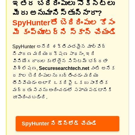
ఇతర బెదిరింపులు సోకినట్లు
మీరు అనుమానిస్తున్నారా?
SpyHunterతో బెదిరింపుల కోసం
మీ కంప్యూటర్‌ని స్కాన్ చేయండి
SpyHunter అనేది శక్తివంతమైన మాల్వేర్
నివారణ మరియు రక్షణ సాధనం, ఇది
వినియోగదారులకు లోతైన సిస్టమ్ భద్రతా
విశ్లేషణ,
Securesearchtech.net
వంటి అనేక
రకాల బెదిరింపులను గుర్తించడం మరియు
తీసివేయడం అలాగే ఒకరిపై ఒకరు సాంకేతిక
మద్దతు సేవను అందించడంలో సహాయపడటానికి
రూపొందించబడింది.
SpyHunter ని డౌన్‌లోడ్ చేయండి