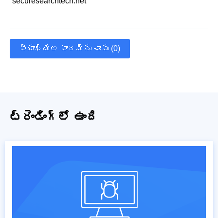
securesearchtech.net
వ్యాఖ్యల ఫారమ్‌ను చూపు (0)
ట్రెండింగ్‌లో ఉంది