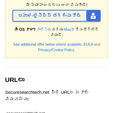
మీ వ్యాపారం డబ్బు ఆదా చేసుకోండి!
బహుళ-లైసెన్స్ తగ్గింపు కోట్
మీ OS కాదా?
విండోస్®
మరియు
Mac®
కోసం డౌన్‌లోడ్
చేయండి.
See additional offer below where available.
EULA
and
Privacy/Cookie Policy
.
URLలు
Securesearchtech.net కింది URLలకు కాల్
చేయవచ్చు: