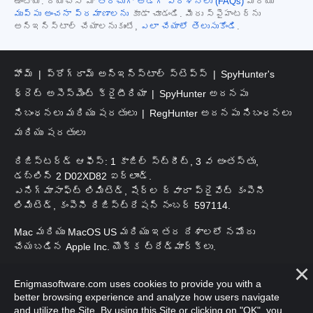
ఉంటాయి. దయచేసి మా
తరచుగా అడిగే ప్రశ్నలు (FAQs)
మరియు
ముప్పు అంచనా ప్రమాణాలను
కూడా చూడండి. మీరు స్పైహంటర్‌ను
అన్‌ఇన్‌స్టాల్ చేయాలనుకుంటే,
ఎలా చేయాలో తెలుసుకోండి
.
హోమ్
ప్రోగ్రామ్ అన్‌ఇన్‌స్టాల్ స్టెప్స్
SpyHunter's
థ్రెట్ అసెస్‌మెంట్ క్రైటీరియా
SpyHunter అదనపు
నిబంధనలు మరియు షరతులు
RegHunter అదనపు నిబంధనలు
మరియు షరతులు
రిజిస్టర్డ్ ఆఫీస్: 1 కాజిల్ స్ట్రీట్, 3 వ అంతస్తు,
డబ్లిన్ 2 D02XD82 ఐర్లాండ్.
ఎనిగ్మాసాఫ్ట్ లిమిటెడ్, షేర్ల ద్వారా ప్రైవేట్ కంపెనీ
లిమిటెడ్, కంపెనీ రిజిస్ట్రేషన్ నంబర్ 597114.
Mac మరియు MacOS US మరియు ఇతర దేశాలలో నమోదు
చేయబడిన Apple Inc. యొక్క ట్రేడ్‌మార్క్‌లు.
కాపీరైట్ 2016-
2026
. ఎనిగ్మాసాఫ్ట్ లిమిటెడ్. అన్ని హక్కులూ
Enigmasoftware.com uses cookies to provide you with a
ప్రత్యేకించుకోవడమైనది.
better browsing experience and analyze how users navigate
and utilize the Site. By using this Site or clicking on "OK", you