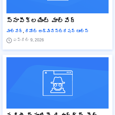
స్నాపీక్లయింట్ మాల్వేర్
మాల్వేర్
,
రిమోట్ అడ్మినిస్ట్రేషన్ టూల్స్
ఏప్రిల్ 9, 2026