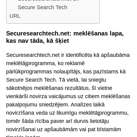
Secure Search Tech
URL
Securesearchtech.net: meklēšanas lapa,
kas nav tāda, kā šķiet
Securesearchtech.net ir identificēta kā apšaubāma
meklētājprogramma, ko reklamē
pārlūkprogrammas nolaupītājs, kas pazīstams kā
Secure Search Tech. Tā vietā, lai sniegtu
sākotnējos meklēšanas rezultātus, šī vietne
vienkārši novirza vaicājumus uz citiem meklēšanas
pakalpojumu sniedzējiem. Analīzes laikā
novirzīšana veda uz likumīgu meklētājprogrammu,
tomēr šāda rīcība paver arī durvis lietotāju
novirzīšanai uz apšaubāmām vai pat bīstamām