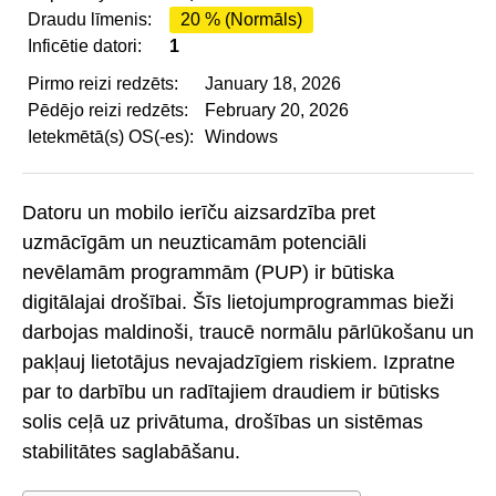
Draudu līmenis:
20 % (Normāls)
Inficētie datori:
1
Pirmo reizi redzēts:
January 18, 2026
Pēdējo reizi redzēts:
February 20, 2026
Ietekmētā(s) OS(-es):
Windows
Datoru un mobilo ierīču aizsardzība pret
uzmācīgām un neuzticamām potenciāli
nevēlamām programmām (PUP) ir būtiska
digitālajai drošībai. Šīs lietojumprogrammas bieži
darbojas maldinoši, traucē normālu pārlūkošanu un
pakļauj lietotājus nevajadzīgiem riskiem. Izpratne
par to darbību un radītajiem draudiem ir būtisks
solis ceļā uz privātuma, drošības un sistēmas
stabilitātes saglabāšanu.