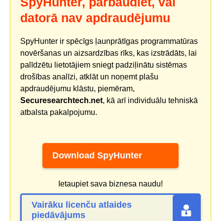
SpyHunter, pārbaudiet, vai
datorā nav apdraudējumu
SpyHunter ir spēcīgs ļaunprātīgas programmatūras
novēršanas un aizsardzības rīks, kas izstrādāts, lai
palīdzētu lietotājiem sniegt padziļinātu sistēmas
drošības analīzi, atklāt un noņemt plašu
apdraudējumu klāstu, piemēram,
Securesearchtech.net
, kā arī individuālu tehniskā
atbalsta pakalpojumu.
Download SpyHunter
Ietaupiet sava biznesa naudu!
Vairāku licenču atlaides
piedāvājums