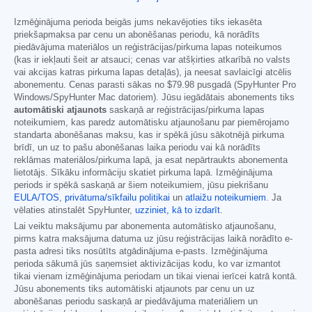
Izmēģinājuma perioda beigās jums nekavējoties tiks iekasēta
priekšapmaksa par cenu un abonēšanas periodu, kā norādīts
piedāvājuma materiālos un reģistrācijas/pirkuma lapas noteikumos
(kas ir iekļauti šeit ar atsauci; cenas var atšķirties atkarībā no valsts
vai akcijas katras pirkuma lapas detaļās), ja neesat savlaicīgi atcēlis
abonementu. Cenas parasti sākas no
$79.98
pusgadā (SpyHunter Pro
Windows/SpyHunter Mac datoriem). Jūsu iegādātais abonements tiks
automātiski atjaunots
saskaņā ar reģistrācijas/pirkuma lapas
noteikumiem, kas paredz automātisku atjaunošanu par piemērojamo
standarta abonēšanas maksu, kas ir spēkā jūsu sākotnējā pirkuma
brīdī, un uz to pašu abonēšanas laika periodu vai kā norādīts
reklāmas materiālos/pirkuma lapā, ja esat nepārtraukts abonementa
lietotājs. Sīkāku informāciju skatiet pirkuma lapā. Izmēģinājuma
periods ir spēkā saskaņā ar šiem noteikumiem, jūsu piekrišanu
EULA/TOS
,
privātuma/sīkfailu politikai
un
atlaižu noteikumiem
. Ja
vēlaties atinstalēt SpyHunter,
uzziniet, kā to izdarīt
.
Lai veiktu maksājumu par abonementa automātisko atjaunošanu,
pirms katra maksājuma datuma uz jūsu reģistrācijas laikā norādīto e-
pasta adresi tiks nosūtīts atgādinājuma e-pasts. Izmēģinājuma
perioda sākumā jūs saņemsiet aktivizācijas kodu, ko var izmantot
tikai vienam izmēģinājuma periodam un tikai vienai ierīcei katrā kontā.
Jūsu abonements tiks automātiski atjaunots par cenu un uz
abonēšanas periodu saskaņā ar piedāvājuma materiāliem un