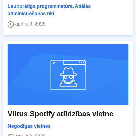
Ļaunprātīga programmatūra
,
Attālās
administrēšanas rīki
aprīlis 9, 2026
Viltus Spotify atlīdzības vietne
Negodīgas vietnes