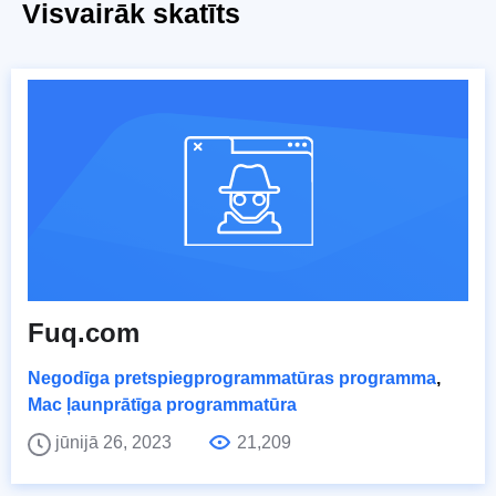
Visvairāk skatīts
Fuq.com
Negodīga pretspiegprogrammatūras programma
,
Mac ļaunprātīga programmatūra
jūnijā 26, 2023
21,209