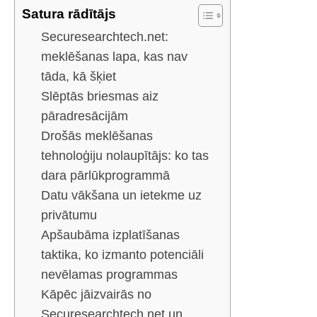
Satura rādītājs
Securesearchtech.net:
meklēšanas lapa, kas nav
tāda, kā šķiet
Slēptās briesmas aiz
pāradresācijām
Drošās meklēšanas
tehnoloģiju nolaupītājs: ko tas
dara pārlūkprogrammā
Datu vākšana un ietekme uz
privātumu
Apšaubāma izplatīšanas
taktika, ko izmanto potenciāli
nevēlamas programmas
Kāpēc jāizvairās no
Securesearchtech.net un