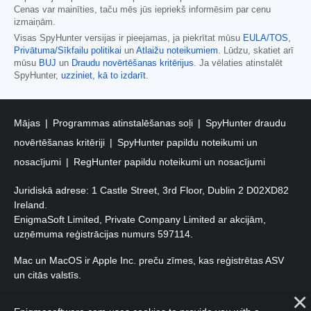
Cenas var mainīties, taču mēs jūs iepriekš informēsim par cenu
izmaiņām.
Visas SpyHunter versijas ir pieejamas, ja piekrītat mūsu
EULA/TOS
,
Privātuma/Sīkfailu politikai
un
Atlaižu noteikumiem
. Lūdzu, skatiet arī
mūsu
BUJ
un
Draudu novērtēšanas kritērijus
. Ja vēlaties atinstalēt
SpyHunter,
uzziniet, kā to izdarīt
.
Mājas
Programmas atinstalēšanas soļi
SpyHunter draudu
novērtēšanas kritēriji
SpyHunter papildu noteikumi un
nosacījumi
RegHunter papildu noteikumi un nosacījumi
Juridiskā adrese: 1 Castle Street, 3rd Floor, Dublin 2 D02XD82
Ireland.
EnigmaSoft Limited, Private Company Limited ar akcijām,
uzņēmuma reģistrācijas numurs 597114.
Mac un MacOS ir Apple Inc. preču zīmes, kas reģistrētas ASV
un citās valstīs.
Autortiesības 2016-
2026
. EnigmaSoft Ltd. Visas tiesības