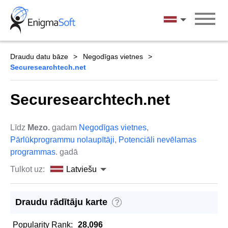
Skip
to
Latviešu
content
Draudu datu bāze
Negodīgas vietnes
Securesearchtech.net
Securesearchtech.net
Līdz
Mezo.
gadam
Negodīgas vietnes
,
Pārlūkprogrammu nolaupītāji
,
Potenciāli nevēlamas
programmas
. gadā
Tulkot uz:
Latviešu
Draudu rādītāju karte
?
Popularity Rank:
28,096