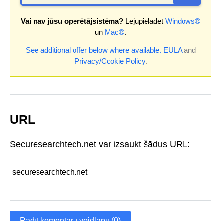
Vai nav jūsu operētājsistēma?
Lejupielādēt
Windows®
un
Mac®
.
See additional offer below where available.
EULA
and
Privacy/Cookie Policy
.
URL
Securesearchtech.net var izsaukt šādus URL:
securesearchtech.net
Rādīt komentāru veidlapu (0)