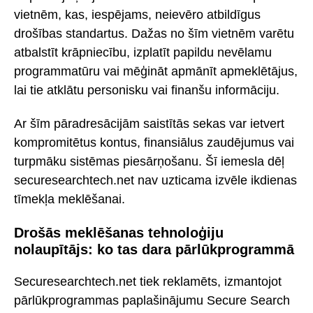
vietnēm, kas, iespējams, neievēro atbildīgus
drošības standartus. Dažas no šīm vietnēm varētu
atbalstīt krāpniecību, izplatīt papildu nevēlamu
programmatūru vai mēģināt apmānīt apmeklētājus,
lai tie atklātu personisku vai finanšu informāciju.
Ar šīm pāradresācijām saistītās sekas var ietvert
kompromitētus kontus, finansiālus zaudējumus vai
turpmāku sistēmas piesārņošanu. Šī iemesla dēļ
securesearchtech.net nav uzticama izvēle ikdienas
tīmekļa meklēšanai.
Drošās meklēšanas tehnoloģiju
nolaupītājs: ko tas dara pārlūkprogrammā
Securesearchtech.net tiek reklamēts, izmantojot
pārlūkprogrammas paplašinājumu Secure Search