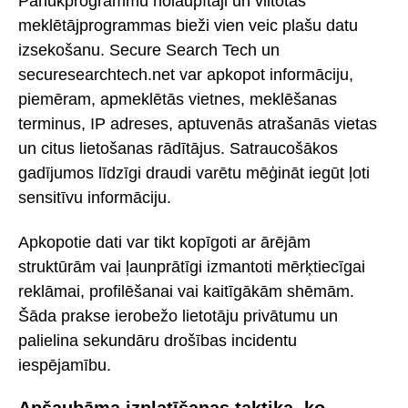
Pārlūkprogrammu nolaupītāji un viltotas
meklētājprogrammas bieži vien veic plašu datu
izsekošanu. Secure Search Tech un
securesearchtech.net var apkopot informāciju,
piemēram, apmeklētās vietnes, meklēšanas
terminus, IP adreses, aptuvenās atrašanās vietas
un citus lietošanas rādītājus. Satraucošākos
gadījumos līdzīgi draudi varētu mēģināt iegūt ļoti
sensitīvu informāciju.
Apkopotie dati var tikt kopīgoti ar ārējām
struktūrām vai ļaunprātīgi izmantoti mērķtiecīgai
reklāmai, profilēšanai vai kaitīgākām shēmām.
Šāda prakse ierobežo lietotāju privātumu un
palielina sekundāru drošības incidentu
iespējamību.