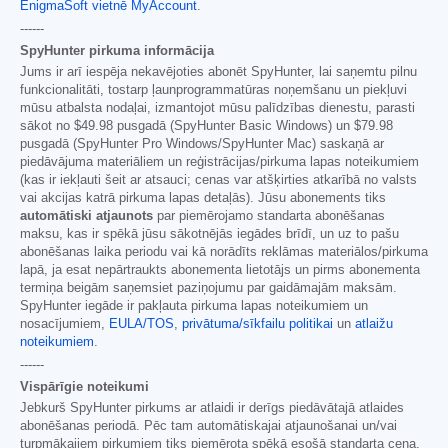
EnigmaSoft vietnē MyAccount
.
------
SpyHunter pirkuma informācija
Jums ir arī iespēja nekavējoties abonēt SpyHunter, lai saņemtu pilnu
funkcionalitāti, tostarp ļaunprogrammatūras noņemšanu un piekļuvi
mūsu atbalsta nodaļai, izmantojot mūsu palīdzības dienestu, parasti
sākot no
$49.98
pusgadā (SpyHunter Basic Windows) un
$79.98
pusgadā (SpyHunter Pro Windows/SpyHunter Mac) saskaņā ar
piedāvājuma materiāliem un reģistrācijas/pirkuma lapas noteikumiem
(kas ir iekļauti šeit ar atsauci; cenas var atšķirties atkarībā no valsts
vai akcijas katrā pirkuma lapas detaļās). Jūsu abonements tiks
automātiski atjaunots
par piemērojamo standarta abonēšanas
maksu, kas ir spēkā jūsu sākotnējās iegādes brīdī, un uz to pašu
abonēšanas laika periodu vai kā norādīts reklāmas materiālos/pirkuma
lapā, ja esat nepārtraukts abonementa lietotājs un pirms abonementa
termiņa beigām saņemsiet paziņojumu par gaidāmajām maksām.
SpyHunter iegāde ir pakļauta pirkuma lapas noteikumiem un
nosacījumiem,
EULA/TOS
,
privātuma/sīkfailu politikai
un
atlaižu
noteikumiem
.
------
Vispārīgie noteikumi
Jebkurš SpyHunter pirkums ar atlaidi ir derīgs piedāvātajā atlaides
abonēšanas periodā. Pēc tam automātiskajai atjaunošanai un/vai
turpmākajiem pirkumiem tiks piemērota spēkā esošā standarta cena.