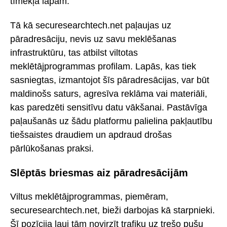
tīmekļa lapām.
Tā kā securesearchtech.net paļaujas uz
pāradresāciju, nevis uz savu meklēšanas
infrastruktūru, tas atbilst viltotas
meklētājprogrammas profilam. Lapās, kas tiek
sasniegtas, izmantojot šīs pāradresācijas, var būt
maldinošs saturs, agresīva reklāma vai materiāli,
kas paredzēti sensitīvu datu vākšanai. Pastāvīga
paļaušanās uz šādu platformu palielina pakļautību
tiešsaistes draudiem un apdraud drošas
pārlūkošanas praksi.
Slēptās briesmas aiz pāradresācijām
Viltus meklētājprogrammas, piemēram,
securesearchtech.net, bieži darbojas kā starpnieki.
Šī pozīcija ļauj tām novirzīt trafiku uz trešo pušu