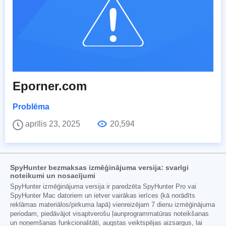
Eporner.com
Problēma
aprīlis 23, 2025
20,594
SpyHunter bezmaksas izmēģinājuma versija: svarīgi
noteikumi un nosacījumi
SpyHunter izmēģinājuma versija ir paredzēta SpyHunter Pro vai
SpyHunter Mac datoriem un ietver vairākas ierīces (kā norādīts
reklāmas materiālos/pirkuma lapā) vienreizējam 7 dienu izmēģinājuma
periodam, piedāvājot visaptverošu ļaunprogrammatūras noteikšanas
un noņemšanas funkcionalitāti, augstas veiktspējas aizsargus, lai