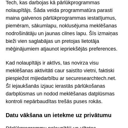
Tech, kas darbojas kā pārlūkprogrammas
nolaupītājs. Šāda veida programmatūra parasti
maina galvenos pārlūkprogrammas iestatījumus,
piemēram, sākumlapu, noklusējuma meklēšanas
nodrošinātāju un jaunas cilnes lapu. Šīs izmaiņas
bieži vien saglabājas un pretojas lietotāja
mēģinājumiem atjaunot iepriekšējās preferences.
Kad nolaupītājs ir aktīvs, tas novirza visu
meklēšanas aktivitāti caur saistīto vietni, faktiski
piespiežot mijiedarbību ar securesearchtech.net.
Šī iejaukšanās izjauc ierastās pārlūkošanas
darbplūsmas un nodod meklēšanas datplūsmas
kontroli nepārbaudītas trešās puses rokās.
Datu vākšana un ietekme uz privātumu