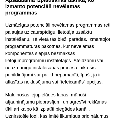
Apšaubāma izplatīšanas taktika, ko
izmanto potenciāli nevēlamas
programmas
Uzmācīgas potenciāli nevēlamas programmas reti
paļaujas uz caurspīdīgu, lietotāja uzsāktu
instalēšanu. Tā vietā tās bieži parādās, izmantojot
programmatūras pakotnes, kur nevēlamas
komponentes slēpjas bezmaksas
lietojumprogrammu instalētājos. Steidzamu vai
neuzmanīgu instalēšanas procesu laikā šīs
papildinājumi var palikt nepamanīti, īpaši, ja ir
atlasītas noklusējuma vai “ieteicamās” opcijas.
Maldinošas lejupielādes lapas, mānoši
atjauninājumu pieprasījumi un agresīvi reklāmas
tīkli arī kalpo kā izplatīti piegādes kanāli.
Uznirstošie logi, kas imitē likumīgus brīdinājumus