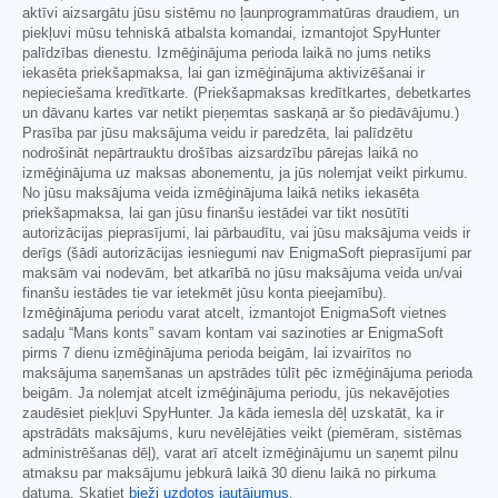
aktīvi aizsargātu jūsu sistēmu no ļaunprogrammatūras draudiem, un
piekļuvi mūsu tehniskā atbalsta komandai, izmantojot SpyHunter
palīdzības dienestu. Izmēģinājuma perioda laikā no jums netiks
iekasēta priekšapmaksa, lai gan izmēģinājuma aktivizēšanai ir
nepieciešama kredītkarte. (Priekšapmaksas kredītkartes, debetkartes
un dāvanu kartes var netikt pieņemtas saskaņā ar šo piedāvājumu.)
Prasība par jūsu maksājuma veidu ir paredzēta, lai palīdzētu
nodrošināt nepārtrauktu drošības aizsardzību pārejas laikā no
izmēģinājuma uz maksas abonementu, ja jūs nolemjat veikt pirkumu.
No jūsu maksājuma veida izmēģinājuma laikā netiks iekasēta
priekšapmaksa, lai gan jūsu finanšu iestādei var tikt nosūtīti
autorizācijas pieprasījumi, lai pārbaudītu, vai jūsu maksājuma veids ir
derīgs (šādi autorizācijas iesniegumi nav EnigmaSoft pieprasījumi par
maksām vai nodevām, bet atkarībā no jūsu maksājuma veida un/vai
finanšu iestādes tie var ietekmēt jūsu konta pieejamību).
Izmēģinājuma periodu varat atcelt, izmantojot EnigmaSoft vietnes
sadaļu “Mans konts” savam kontam vai sazinoties ar EnigmaSoft
pirms 7 dienu izmēģinājuma perioda beigām, lai izvairītos no
maksājuma saņemšanas un apstrādes tūlīt pēc izmēģinājuma perioda
beigām. Ja nolemjat atcelt izmēģinājuma periodu, jūs nekavējoties
zaudēsiet piekļuvi SpyHunter. Ja kāda iemesla dēļ uzskatāt, ka ir
apstrādāts maksājums, kuru nevēlējāties veikt (piemēram, sistēmas
administrēšanas dēļ), varat arī atcelt izmēģinājumu un saņemt pilnu
atmaksu par maksājumu jebkurā laikā 30 dienu laikā no pirkuma
datuma. Skatiet
bieži uzdotos jautājumus
.