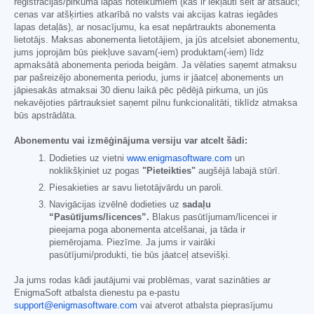
reģistrācijas/pirkuma lapas noteikumiem (kas ir iekļauti šeit ar atsauci;
cenas var atšķirties atkarībā no valsts vai akcijas katras iegādes
lapas detaļās), ar nosacījumu, ka esat nepārtraukts abonementa
lietotājs. Maksas abonementa lietotājiem, ja jūs atcelsiet abonementu,
jums joprojām būs piekļuve savam(-iem) produktam(-iem) līdz
apmaksātā abonementa perioda beigām. Ja vēlaties saņemt atmaksu
par pašreizējo abonementa periodu, jums ir jāatceļ abonements un
jāpiesakās atmaksai 30 dienu laikā pēc pēdējā pirkuma, un jūs
nekavējoties pārtrauksiet saņemt pilnu funkcionalitāti, tiklīdz atmaksa
būs apstrādāta.
Abonementu vai izmēģinājuma versiju var atcelt šādi:
Dodieties uz vietni
www.enigmasoftware.com
un
noklikšķiniet uz pogas
"Pieteikties"
augšējā labajā stūrī.
Piesakieties ar savu lietotājvārdu un paroli.
Navigācijas izvēlnē dodieties uz
sadaļu
“Pasūtījums/licences”.
Blakus pasūtījumam/licencei ir
pieejama poga abonementa atcelšanai, ja tāda ir
piemērojama. Piezīme. Ja jums ir vairāki
pasūtījumi/produkti, tie būs jāatceļ atsevišķi.
Ja jums rodas kādi jautājumi vai problēmas, varat sazināties ar
EnigmaSoft atbalsta dienestu pa e-pastu
support@enigmasoftware.com
vai atverot atbalsta pieprasījumu