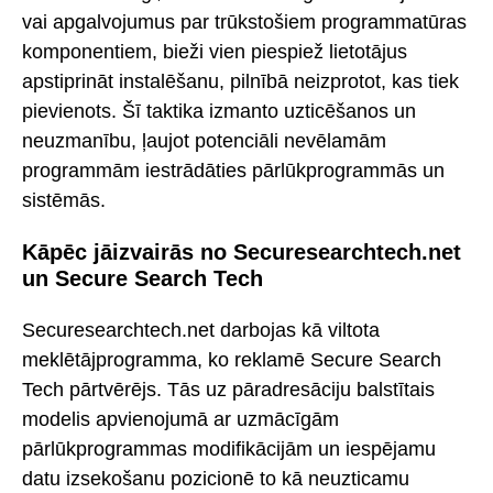
vai apgalvojumus par trūkstošiem programmatūras
komponentiem, bieži vien piespiež lietotājus
apstiprināt instalēšanu, pilnībā neizprotot, kas tiek
pievienots. Šī taktika izmanto uzticēšanos un
neuzmanību, ļaujot potenciāli nevēlamām
programmām iestrādāties pārlūkprogrammās un
sistēmās.
Kāpēc jāizvairās no Securesearchtech.net
un Secure Search Tech
Securesearchtech.net darbojas kā viltota
meklētājprogramma, ko reklamē Secure Search
Tech pārtvērējs. Tās uz pāradresāciju balstītais
modelis apvienojumā ar uzmācīgām
pārlūkprogrammas modifikācijām un iespējamu
datu izsekošanu pozicionē to kā neuzticamu