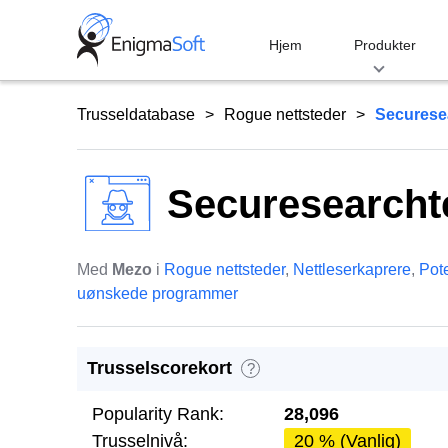
Skip
to
Hjem
Produkter
content
Trusseldatabase
Rogue nettsteder
Securese
Securesearcht
Med
Mezo
i
Rogue nettsteder
,
Nettleserkaprere
,
Pote
uønskede programmer
Trusselscorekort
?
Popularity Rank:
28,096
Trusselnivå:
20 % (Vanlig)