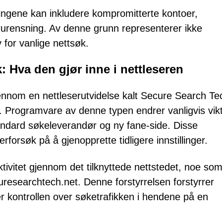
ringene kan inkludere kompromitterte kontoer,
orurensning. Av denne grunn representerer ikke
v for vanlige nettsøk.
: Hva den gjør inne i nettleseren
ennom en nettleserutvidelse kalt Secure Search Te
 Programvare av denne typen endrer vanligvis vik
tandard søkeleverandør og ny fane-side. Disse
forsøk på å gjenopprette tidligere innstillinger.
ktivitet gjennom det tilknyttede nettstedet, noe so
uresearchtech.net. Denne forstyrrelsen forstyrrer
er kontrollen over søketrafikken i hendene på en