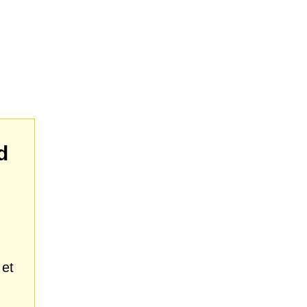
d
 et