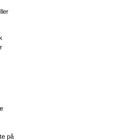
ller
k
r
re
øte på