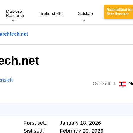
Rabatttilbud for
Malware
Brukerstøtte
Selskap
flere lisenser
Research
archtech.net
ech.net
nsielt
Oversett til:
N
Først sett:
January 18, 2026
Sist sett:
February 20, 2026