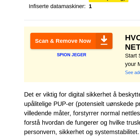
Infiserte datamaskiner:
1
HV
Scan & Remove Now
NE
SPION JEGER
Start
your 
See add
Det er viktig for digital sikkerhet å bes
upålitelige PUP-er (potensielt uønskede
villedende måter, forstyrrer normal nettle
forstå hvordan de fungerer og hvilke trusle
personvern, sikkerhet og systemstabilitet.