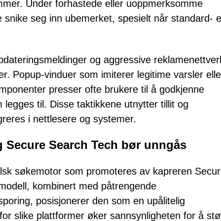
rammer. Under forhastede eller uoppmerksomme
e snike seg inn ubemerket, spesielt når standard- e
oppdateringsmeldinger og aggressive reklamenettver
r. Popup-vinduer som imiterer legitime varsler elle
onenter presser ofte brukere til å godkjenne
 legges til. Disse taktikkene utnytter tillit og
reres i nettlesere og systemer.
g Secure Search Tech bør unngås
alsk søkemotor som promoteres av kapreren Secu
 modell, kombinert med påtrengende
sporing, posisjonerer den som en upålitelig
for slike plattformer øker sannsynligheten for å st