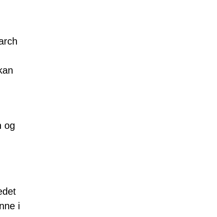
arch
kan
n og
edet
nne i