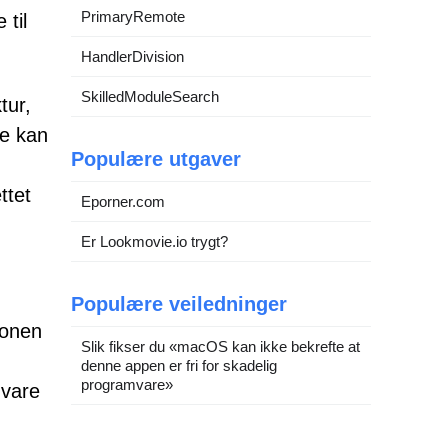
PrimaryRemote
 til
HandlerDivision
SkilledModuleSearch
tur,
ne kan
Populære utgaver
ttet
Eporner.com
Er Lookmovie.io trygt?
Populære veiledninger
jonen
Slik fikser du «macOS kan ikke bekrefte at
denne appen er fri for skadelig
programvare»
mvare