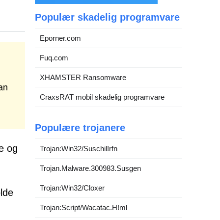
Populær skadelig programvare
Eporner.com
Fuq.com
XHAMSTER Ransomware
an
CraxsRAT mobil skadelig programvare
Populære trojanere
de og
Trojan:Win32/Suschil!rfn
Trojan.Malware.300983.Susgen
Trojan:Win32/Cloxer
olde
Trojan:Script/Wacatac.H!ml