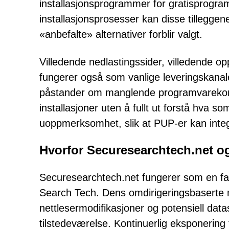
installasjonsprogrammer for gratisprog
installasjonsprosesser kan disse tilleggen
«anbefalte» alternativer forblir valgt.
Villedende nedlastingssider, villedende 
fungerer også som vanlige leveringskanale
påstander om manglende programvarekomp
installasjoner uten å fullt ut forstå hva som
uoppmerksomhet, slik at PUP-er kan integ
Hvorfor Securesearchtech.net o
Securesearchtech.net fungerer som en f
Search Tech. Dens omdirigeringsbaserte
nettlesermodifikasjoner og potensiell data
tilstedeværelse. Kontinuerlig eksponering 