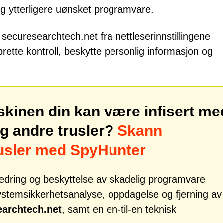
og ytterligere uønsket programvare.
securesearchtech.net fra nettleserinnstillingene
prette kontroll, beskytte personlig informasjon og
skinen din kan være infisert me
g andre trusler?
Skann
rusler med SpyHunter
tbedring og beskyttelse av skadelig programvare
systemsikkerhetsanalyse, oppdagelse og fjerning av
archtech.net
, samt en en-til-en teknisk