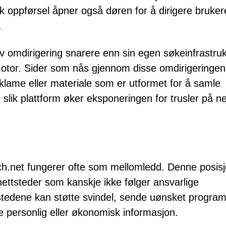
ik oppførsel åpner også døren for å dirigere brukere
.
 omdirigering snarere enn sin egen søkeinfrastruk
kemotor. Sider som nås gjennom disse omdirigeringe
eklame eller materiale som er utformet for å samle
 slik plattform øker eksponeringen for trusler på ne
h.net fungerer ofte som mellomledd. Denne posis
nettsteder som kanskje ikke følger ansvarlige
stedene kan støtte svindel, sende uønsket progra
re personlig eller økonomisk informasjon.