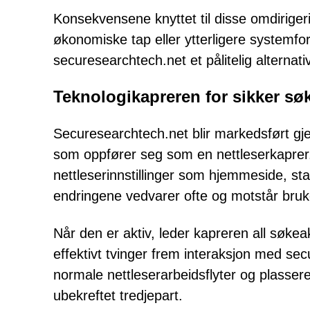
Konsekvensene knyttet til disse omdirige
økonomiske tap eller ytterligere systemf
securesearchtech.net et pålitelig alternati
Teknologikapreren for sikker søk
Securesearchtech.net blir markedsført gj
som oppfører seg som en nettleserkaprer.
nettleserinnstillinger som hjemmeside, s
endringene vedvarer ofte og motstår bruker
Når den er aktiv, leder kapreren all søkea
effektivt tvinger frem interaksjon med sec
normale nettleserarbeidsflyter og plasser
ubekreftet tredjepart.