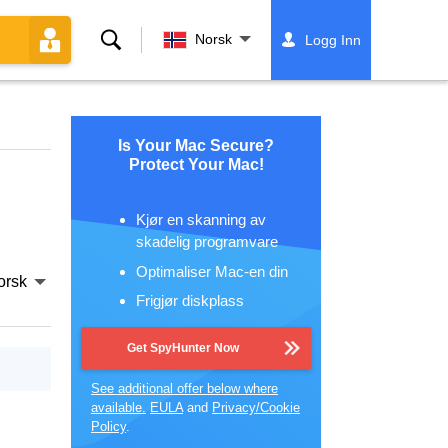
Søk
Norsk
Logg Inn
Is Your Mac Secure?
Protect Your Mac!
Kjør en skanning av
skadelig programvare
Optimaliser Mac-en din
orsk
Frigjør diskplass
Get SpyHunter Now
See additional offer below where
available.
EULA
and
Privacy/Cookie
Policy
.