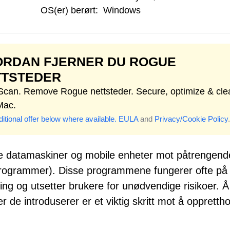
OS(er) berørt:
Windows
ORDAN FJERNER DU ROGUE
TTSTEDER
 Scan. Remove Rogue nettsteder. Secure, optimize & cle
Mac.
itional offer below where available.
EULA
and
Privacy/Cookie Policy
.
kytte datamaskiner og mobile enheter mot påtrengen
 programmer). Disse programmene fungerer ofte på
sing og utsetter brukere for unødvendige risikoer. Å
r de introduserer er et viktig skritt mot å oppretth