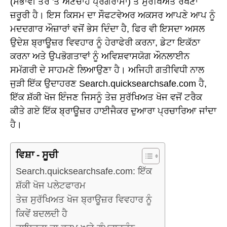
(ਸੰਭਾਵੀ ਤੌਰ 'ਤੇ ਅਣਚਾਹੇ ਪ੍ਰੋਗਰਾਮਾਂ) ਤੋਂ ਸੁਰੱਖਿਅਤ ਰੱਖਣਾ
ਜ਼ਰੂਰੀ ਹੈ। ਇਸ ਕਿਸਮ ਦਾ ਸੌਫਟਵੇਅਰ ਅਕਸਰ ਆਪਣੇ ਆਪ ਨੂੰ
ਮਦਦਗਾਰ ਔਜ਼ਾਰਾਂ ਵਜੋਂ ਭੇਸ ਦਿੰਦਾ ਹੈ, ਫਿਰ ਵੀ ਇਸਦਾ ਅਸਲ
ਉਦੇਸ਼ ਬ੍ਰਾਊਜ਼ਰ ਵਿਵਹਾਰ ਨੂੰ ਹੇਰਾਫੇਰੀ ਕਰਨਾ, ਡੇਟਾ ਇਕੱਠਾ
ਕਰਨਾ ਅਤੇ ਉਪਭੋਗਤਾਵਾਂ ਨੂੰ ਅਵਿਸ਼ਵਾਸਯੋਗ ਔਨਲਾਈਨ
ਸਮੱਗਰੀ ਦੇ ਸਾਹਮਣੇ ਲਿਆਉਣਾ ਹੈ। ਅਜਿਹੀ ਗਤੀਵਿਧੀ ਨਾਲ
ਜੁੜੀ ਇੱਕ ਉਦਾਹਰਣ Search.quicksearchsafe.com ਹੈ,
ਇੱਕ ਸ਼ੱਕੀ ਖੋਜ ਇੰਜਣ ਜਿਸਨੂੰ ਤੇਜ਼ ਸੁਰੱਖਿਅਤ ਖੋਜ ਵਜੋਂ ਟਰੈਕ
ਕੀਤੇ ਗਏ ਇੱਕ ਬ੍ਰਾਊਜ਼ਰ ਹਾਈਜੈਕਰ ਦੁਆਰਾ ਪ੍ਰਚਾਰਿਆ ਜਾਂਦਾ
ਹੈ।
ਵਿਸ਼ਾ - ਸੂਚੀ
Search.quicksearchsafe.com: ਇੱਕ
ਸ਼ੱਕੀ ਖੋਜ ਪਲੇਟਫਾਰਮ
ਤੇਜ਼ ਸੁਰੱਖਿਅਤ ਖੋਜ ਬ੍ਰਾਊਜ਼ਰ ਵਿਵਹਾਰ ਨੂੰ
ਕਿਵੇਂ ਬਦਲਦੀ ਹੈ