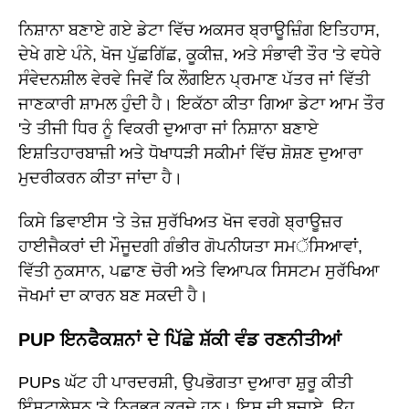
ਨਿਸ਼ਾਨਾ ਬਣਾਏ ਗਏ ਡੇਟਾ ਵਿੱਚ ਅਕਸਰ ਬ੍ਰਾਊਜ਼ਿੰਗ ਇਤਿਹਾਸ,
ਦੇਖੇ ਗਏ ਪੰਨੇ, ਖੋਜ ਪੁੱਛਗਿੱਛ, ਕੂਕੀਜ਼, ਅਤੇ ਸੰਭਾਵੀ ਤੌਰ 'ਤੇ ਵਧੇਰੇ
ਸੰਵੇਦਨਸ਼ੀਲ ਵੇਰਵੇ ਜਿਵੇਂ ਕਿ ਲੌਗਇਨ ਪ੍ਰਮਾਣ ਪੱਤਰ ਜਾਂ ਵਿੱਤੀ
ਜਾਣਕਾਰੀ ਸ਼ਾਮਲ ਹੁੰਦੀ ਹੈ। ਇਕੱਠਾ ਕੀਤਾ ਗਿਆ ਡੇਟਾ ਆਮ ਤੌਰ
'ਤੇ ਤੀਜੀ ਧਿਰ ਨੂੰ ਵਿਕਰੀ ਦੁਆਰਾ ਜਾਂ ਨਿਸ਼ਾਨਾ ਬਣਾਏ
ਇਸ਼ਤਿਹਾਰਬਾਜ਼ੀ ਅਤੇ ਧੋਖਾਧੜੀ ਸਕੀਮਾਂ ਵਿੱਚ ਸ਼ੋਸ਼ਣ ਦੁਆਰਾ
ਮੁਦਰੀਕਰਨ ਕੀਤਾ ਜਾਂਦਾ ਹੈ।
ਕਿਸੇ ਡਿਵਾਈਸ 'ਤੇ ਤੇਜ਼ ਸੁਰੱਖਿਅਤ ਖੋਜ ਵਰਗੇ ਬ੍ਰਾਊਜ਼ਰ
ਹਾਈਜੈਕਰਾਂ ਦੀ ਮੌਜੂਦਗੀ ਗੰਭੀਰ ਗੋਪਨੀਯਤਾ ਸਮੱਸਿਆਵਾਂ,
ਵਿੱਤੀ ਨੁਕਸਾਨ, ਪਛਾਣ ਚੋਰੀ ਅਤੇ ਵਿਆਪਕ ਸਿਸਟਮ ਸੁਰੱਖਿਆ
ਜੋਖਮਾਂ ਦਾ ਕਾਰਨ ਬਣ ਸਕਦੀ ਹੈ।
PUP ਇਨਫੈਕਸ਼ਨਾਂ ਦੇ ਪਿੱਛੇ ਸ਼ੱਕੀ ਵੰਡ ਰਣਨੀਤੀਆਂ
PUPs ਘੱਟ ਹੀ ਪਾਰਦਰਸ਼ੀ, ਉਪਭੋਗਤਾ ਦੁਆਰਾ ਸ਼ੁਰੂ ਕੀਤੀ
ਇੰਸਟਾਲੇਸ਼ਨ 'ਤੇ ਨਿਰਭਰ ਕਰਦੇ ਹਨ। ਇਸ ਦੀ ਬਜਾਏ, ਉਹ