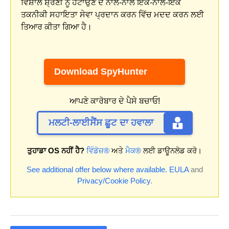
ਵਿਸ਼ਾਲ ਸ਼੍ਰੇਣੀ ਨੂੰ ਹਟਾਉਣ ਦੇ ਨਾਲ-ਨਾਲ ਇੱਕ-ਨਾਲ-ਇੱਕ
ਤਕਨੀਕੀ ਸਹਾਇਤਾ ਸੇਵਾ ਪ੍ਰਦਾਨ ਕਰਨ ਵਿੱਚ ਮਦਦ ਕਰਨ ਲਈ
ਤਿਆਰ ਕੀਤਾ ਗਿਆ ਹੈ।
Download SpyHunter
ਆਪਣੇ ਕਾਰੋਬਾਰ ਦੇ ਪੈਸੇ ਬਚਾਓ!
ਮਲਟੀ-ਲਾਈਸੈਂਸ ਛੂਟ ਦਾ ਹਵਾਲਾ
ਤੁਹਾਡਾ OS ਨਹੀਂ ਹੈ?
ਵਿੰਡੋਜ਼®
ਅਤੇ
ਮੈਕ®
ਲਈ ਡਾਊਨਲੋਡ ਕਰੋ।
See additional offer below where available.
EULA
and
Privacy/Cookie Policy
.