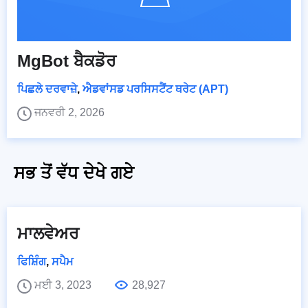
MgBot ਬੈਕਡੋਰ
ਪਿਛਲੇ ਦਰਵਾਜ਼ੇ
,
ਐਡਵਾਂਸਡ ਪਰਸਿਸਟੈਂਟ ਥਰੇਟ (APT)
ਜਨਵਰੀ 2, 2026
ਸਭ ਤੋਂ ਵੱਧ ਦੇਖੇ ਗਏ
ਮਾਲਵੇਅਰ
ਫਿਸ਼ਿੰਗ
,
ਸਪੈਮ
ਮਈ 3, 2023
28,927