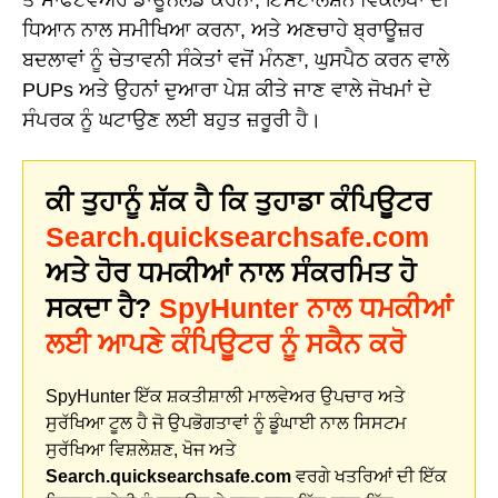
ਤੋਂ ਸਾਫਟਵੇਅਰ ਡਾਊਨਲੋਡ ਕਰਨਾ, ਇੰਸਟਾਲੇਸ਼ਨ ਵਿਕਲਪਾਂ ਦੀ
ਧਿਆਨ ਨਾਲ ਸਮੀਖਿਆ ਕਰਨਾ, ਅਤੇ ਅਣਚਾਹੇ ਬ੍ਰਾਊਜ਼ਰ
ਬਦਲਾਵਾਂ ਨੂੰ ਚੇਤਾਵਨੀ ਸੰਕੇਤਾਂ ਵਜੋਂ ਮੰਨਣਾ, ਘੁਸਪੈਠ ਕਰਨ ਵਾਲੇ
PUPs ਅਤੇ ਉਹਨਾਂ ਦੁਆਰਾ ਪੇਸ਼ ਕੀਤੇ ਜਾਣ ਵਾਲੇ ਜੋਖਮਾਂ ਦੇ
ਸੰਪਰਕ ਨੂੰ ਘਟਾਉਣ ਲਈ ਬਹੁਤ ਜ਼ਰੂਰੀ ਹੈ।
ਕੀ ਤੁਹਾਨੂੰ ਸ਼ੱਕ ਹੈ ਕਿ ਤੁਹਾਡਾ ਕੰਪਿਊਟਰ
Search.quicksearchsafe.com
ਅਤੇ ਹੋਰ ਧਮਕੀਆਂ ਨਾਲ ਸੰਕਰਮਿਤ ਹੋ
ਸਕਦਾ ਹੈ?
SpyHunter ਨਾਲ ਧਮਕੀਆਂ
ਲਈ ਆਪਣੇ ਕੰਪਿਊਟਰ ਨੂੰ ਸਕੈਨ ਕਰੋ
SpyHunter ਇੱਕ ਸ਼ਕਤੀਸ਼ਾਲੀ ਮਾਲਵੇਅਰ ਉਪਚਾਰ ਅਤੇ
ਸੁਰੱਖਿਆ ਟੂਲ ਹੈ ਜੋ ਉਪਭੋਗਤਾਵਾਂ ਨੂੰ ਡੂੰਘਾਈ ਨਾਲ ਸਿਸਟਮ
ਸੁਰੱਖਿਆ ਵਿਸ਼ਲੇਸ਼ਣ, ਖੋਜ ਅਤੇ
Search.quicksearchsafe.com
ਵਰਗੇ ਖਤਰਿਆਂ ਦੀ ਇੱਕ