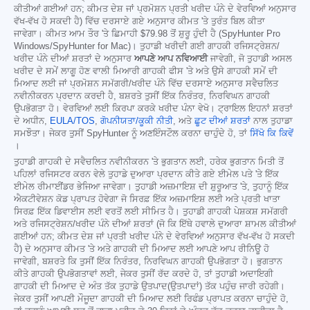
ਕੀਤੀਆਂ ਗਈਆਂ ਹਨ; ਕੀਮਤ ਦੇਸ਼ ਜਾਂ ਪ੍ਰਮੋਸ਼ਨ ਪ੍ਰਤੀ ਖਰੀਦ ਪੰਨੇ ਦੇ ਵੇਰਵਿਆਂ ਅਨੁਸਾਰ
ਵੱਖ-ਵੱਖ ਹੋ ਸਕਦੀ ਹੈ) ਵਿੱਚ ਦਰਸਾਏ ਗਏ ਅਨੁਸਾਰ ਕੀਮਤ 'ਤੇ ਤੁਰੰਤ ਬਿਲ ਕੀਤਾ
ਜਾਵੇਗਾ। ਕੀਮਤ ਆਮ ਤੌਰ 'ਤੇ ਛਿਮਾਹੀ
$79.98
ਤੋਂ ਸ਼ੁਰੂ ਹੁੰਦੀ ਹੈ (SpyHunter Pro
Windows/SpyHunter for Mac)। ਤੁਹਾਡੀ ਖਰੀਦੀ ਗਈ ਗਾਹਕੀ ਰਜਿਸਟ੍ਰੇਸ਼ਨ/
ਖਰੀਦ ਪੰਨੇ ਦੀਆਂ ਸ਼ਰਤਾਂ ਦੇ ਅਨੁਸਾਰ
ਆਪਣੇ ਆਪ ਨਵਿਆਈ
ਜਾਵੇਗੀ, ਜੋ ਤੁਹਾਡੀ ਅਸਲ
ਖਰੀਦ ਦੇ ਸਮੇਂ ਲਾਗੂ ਹੋਣ ਵਾਲੀ ਮਿਆਰੀ ਗਾਹਕੀ ਫੀਸ 'ਤੇ ਅਤੇ ਉਸੇ ਗਾਹਕੀ ਸਮੇਂ ਦੀ
ਮਿਆਦ ਲਈ ਜਾਂ ਪ੍ਰਮੋਸ਼ਨ ਸਮੱਗਰੀ/ਖਰੀਦ ਪੰਨੇ ਵਿੱਚ ਦਰਸਾਏ ਅਨੁਸਾਰ ਸਵੈਚਲਿਤ
ਨਵੀਨੀਕਰਨ ਪ੍ਰਦਾਨ ਕਰਦੀ ਹੈ, ਬਸ਼ਰਤੇ ਤੁਸੀਂ ਇੱਕ ਨਿਰੰਤਰ, ਨਿਰਵਿਘਨ ਗਾਹਕੀ
ਉਪਭੋਗਤਾ ਹੋ। ਵੇਰਵਿਆਂ ਲਈ ਕਿਰਪਾ ਕਰਕੇ ਖਰੀਦ ਪੰਨਾ ਵੇਖੋ। ਟ੍ਰਾਇਲ ਇਹਨਾਂ ਸ਼ਰਤਾਂ
ਦੇ ਅਧੀਨ,
EULA/TOS
,
ਗੋਪਨੀਯਤਾ/ਕੂਕੀ ਨੀਤੀ
, ਅਤੇ
ਛੂਟ ਦੀਆਂ ਸ਼ਰਤਾਂ
ਨਾਲ ਤੁਹਾਡਾ
ਸਮਝੌਤਾ। ਜੇਕਰ ਤੁਸੀਂ SpyHunter ਨੂੰ ਅਣਇੰਸਟੌਲ ਕਰਨਾ ਚਾਹੁੰਦੇ ਹੋ, ਤਾਂ
ਸਿੱਖੋ ਕਿ ਕਿਵੇਂ
।
ਤੁਹਾਡੀ ਗਾਹਕੀ ਦੇ ਸਵੈਚਲਿਤ ਨਵੀਨੀਕਰਨ 'ਤੇ ਭੁਗਤਾਨ ਲਈ, ਹਰੇਕ ਭੁਗਤਾਨ ਮਿਤੀ ਤੋਂ
ਪਹਿਲਾਂ ਰਜਿਸਟਰ ਕਰਨ ਵੇਲੇ ਤੁਹਾਡੇ ਦੁਆਰਾ ਪ੍ਰਦਾਨ ਕੀਤੇ ਗਏ ਈਮੇਲ ਪਤੇ 'ਤੇ ਇੱਕ
ਈਮੇਲ ਰੀਮਾਈਂਡਰ ਭੇਜਿਆ ਜਾਵੇਗਾ। ਤੁਹਾਡੀ ਅਜ਼ਮਾਇਸ਼ ਦੀ ਸ਼ੁਰੂਆਤ 'ਤੇ, ਤੁਹਾਨੂੰ ਇੱਕ
ਐਕਟੀਵੇਸ਼ਨ ਕੋਡ ਪ੍ਰਾਪਤ ਹੋਵੇਗਾ ਜੋ ਸਿਰਫ਼ ਇੱਕ ਅਜ਼ਮਾਇਸ਼ ਲਈ ਅਤੇ ਪ੍ਰਤੀ ਖਾਤਾ
ਸਿਰਫ਼ ਇੱਕ ਡਿਵਾਈਸ ਲਈ ਵਰਤੋਂ ਲਈ ਸੀਮਿਤ ਹੈ। ਤੁਹਾਡੀ ਗਾਹਕੀ ਪੇਸ਼ਕਸ਼ ਸਮੱਗਰੀ
ਅਤੇ ਰਜਿਸਟ੍ਰੇਸ਼ਨ/ਖਰੀਦ ਪੰਨੇ ਦੀਆਂ ਸ਼ਰਤਾਂ (ਜੋ ਕਿ ਇੱਥੇ ਹਵਾਲੇ ਦੁਆਰਾ ਸ਼ਾਮਲ ਕੀਤੀਆਂ
ਗਈਆਂ ਹਨ; ਕੀਮਤ ਦੇਸ਼ ਜਾਂ ਪ੍ਰਤੀ ਖਰੀਦ ਪੰਨੇ ਦੇ ਵੇਰਵਿਆਂ ਅਨੁਸਾਰ ਵੱਖ-ਵੱਖ ਹੋ ਸਕਦੀ
ਹੈ) ਦੇ ਅਨੁਸਾਰ ਕੀਮਤ 'ਤੇ ਅਤੇ ਗਾਹਕੀ ਦੀ ਮਿਆਦ ਲਈ ਆਪਣੇ ਆਪ ਰੀਨਿਊ ਹੋ
ਜਾਵੇਗੀ, ਬਸ਼ਰਤੇ ਕਿ ਤੁਸੀਂ ਇੱਕ ਨਿਰੰਤਰ, ਨਿਰਵਿਘਨ ਗਾਹਕੀ ਉਪਭੋਗਤਾ ਹੋ। ਭੁਗਤਾਨ
ਕੀਤੇ ਗਾਹਕੀ ਉਪਭੋਗਤਾਵਾਂ ਲਈ, ਜੇਕਰ ਤੁਸੀਂ ਰੱਦ ਕਰਦੇ ਹੋ, ਤਾਂ ਤੁਹਾਡੀ ਅਦਾਇਗੀ
ਗਾਹਕੀ ਦੀ ਮਿਆਦ ਦੇ ਅੰਤ ਤੱਕ ਤੁਹਾਡੇ ਉਤਪਾਦ(ਉਤਪਾਦਾਂ) ਤੱਕ ਪਹੁੰਚ ਜਾਰੀ ਰਹੇਗੀ।
ਜੇਕਰ ਤੁਸੀਂ ਆਪਣੀ ਮੌਜੂਦਾ ਗਾਹਕੀ ਦੀ ਮਿਆਦ ਲਈ ਰਿਫੰਡ ਪ੍ਰਾਪਤ ਕਰਨਾ ਚਾਹੁੰਦੇ ਹੋ,