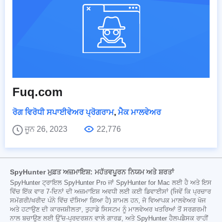
Fuq.com
ਰੋਗ ਵਿਰੋਧੀ ਸਪਾਈਵੇਅਰ ਪ੍ਰੋਗਰਾਮ
,
ਮੈਕ ਮਾਲਵੇਅਰ
ਜੂਨ 26, 2023
22,776
SpyHunter ਮੁਫ਼ਤ ਅਜ਼ਮਾਇਸ਼: ਮਹੱਤਵਪੂਰਨ ਨਿਯਮ ਅਤੇ ਸ਼ਰਤਾਂ
SpyHunter ਟ੍ਰਾਇਲ SpyHunter Pro ਜਾਂ SpyHunter for Mac ਲਈ ਹੈ ਅਤੇ ਇਸ
ਵਿੱਚ ਇੱਕ ਵਾਰ 7-ਦਿਨਾਂ ਦੀ ਅਜ਼ਮਾਇਸ਼ ਅਵਧੀ ਲਈ ਕਈ ਡਿਵਾਈਸਾਂ (ਜਿਵੇਂ ਕਿ ਪ੍ਰਚਾਰ
ਸਮੱਗਰੀ/ਖਰੀਦ ਪੰਨੇ ਵਿੱਚ ਦੱਸਿਆ ਗਿਆ ਹੈ) ਸ਼ਾਮਲ ਹਨ, ਜੋ ਵਿਆਪਕ ਮਾਲਵੇਅਰ ਖੋਜ
ਅਤੇ ਹਟਾਉਣ ਦੀ ਕਾਰਜਸ਼ੀਲਤਾ, ਤੁਹਾਡੇ ਸਿਸਟਮ ਨੂੰ ਮਾਲਵੇਅਰ ਖਤਰਿਆਂ ਤੋਂ ਸਰਗਰਮੀ
ਨਾਲ ਬਚਾਉਣ ਲਈ ਉੱਚ-ਪ੍ਰਦਰਸ਼ਨ ਵਾਲੇ ਗਾਰਡ, ਅਤੇ SpyHunter ਹੈਲਪਡੈਸਕ ਰਾਹੀਂ