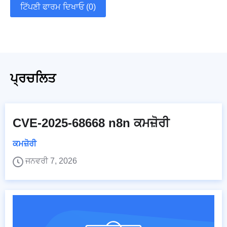
ਟਿੱਪਣੀ ਫਾਰਮ ਦਿਖਾਓ (0)
ਪ੍ਰਚਲਿਤ
CVE-2025-68668 n8n ਕਮਜ਼ੋਰੀ
ਕਮਜ਼ੋਰੀ
ਜਨਵਰੀ 7, 2026