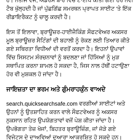
ਹੈ। ਨਤੀਜੇ ਵਜੋਂ, ਐਡਰੈੱਸ ਬਾਰ ਵਿੱਚ ਟਾਈਪ ਕੀਤੀ ਗਈ ਹਰ ਨਵੀਂ
ਟੈਬ ਖੁੱਲ੍ਹਦੀ ਹੈ ਜਾਂ ਪੁੱਛਗਿੱਛ ਸਮਰਥਨ ਪ੍ਰਾਪਤ ਸਾਈਟ 'ਤੇ ਇੱਕ
ਰੀਡਾਇਰੈਕਟ ਨੂੰ ਚਾਲੂ ਕਰਦੀ ਹੈ।
ਇਸ ਤੋਂ ਇਲਾਵਾ, ਬ੍ਰਾਊਜ਼ਰ-ਹਾਈਜੈਕਿੰਗ ਸੌਫਟਵੇਅਰ ਅਕਸਰ
ਮੂਲ ਬ੍ਰਾਊਜ਼ਰ ਸੈਟਿੰਗਾਂ ਦੀ ਬਹਾਲੀ ਨੂੰ ਰੋਕਣ ਲਈ ਤਿਆਰ ਕੀਤੇ
ਗਏ ਸਥਿਰਤਾ ਵਿਧੀਆਂ ਦੀ ਵਰਤੋਂ ਕਰਦਾ ਹੈ। ਇਹਨਾਂ ਉਪਾਵਾਂ
ਵਿੱਚ ਸਿਸਟਮ ਸੰਰਚਨਾਵਾਂ ਨੂੰ ਬਦਲਣਾ ਜਾਂ ਹਿੱਸਿਆਂ ਨੂੰ ਮੁੜ
ਸਥਾਪਿਤ ਕਰਨਾ ਸ਼ਾਮਲ ਹੋ ਸਕਦਾ ਹੈ, ਜਿਸ ਨਾਲ ਹੱਥੀਂ ਹਟਾਉਣਾ
ਹੋਰ ਵੀ ਮੁਸ਼ਕਲ ਹੋ ਜਾਂਦਾ ਹੈ।
ਜਾਇਜ਼ਤਾ ਦਾ ਭਰਮ ਅਤੇ ਗੁੰਮਰਾਹਕੁੰਨ ਵਾਅਦੇ
search.quicksearchsafe.com ਵਰਗੀਆਂ ਸਾਈਟਾਂ ਅਤੇ
ਉਹਨਾਂ ਨੂੰ ਉਤਸ਼ਾਹਿਤ ਕਰਨ ਵਾਲੇ ਸੌਫਟਵੇਅਰ ਨੂੰ ਅਕਸਰ
ਨੁਕਸਾਨ ਰਹਿਤ ਉਪਯੋਗਤਾਵਾਂ ਵਜੋਂ ਪੇਸ਼ ਕੀਤਾ ਜਾਂਦਾ ਹੈ।
ਉਪਭੋਗਤਾ ਤੇਜ਼ ਖੋਜਾਂ, ਬਿਹਤਰ ਬ੍ਰਾਊਜ਼ਿੰਗ, ਜਾਂ ਜੋੜੇ ਗਏ
ਵਿਜੇਟਸ ਦੇ ਦਾਅਵਿਆਂ ਦੁਆਰਾ ਆਕਰਸ਼ਿਤ ਹੋ ਸਕਦੇ ਹਨ।