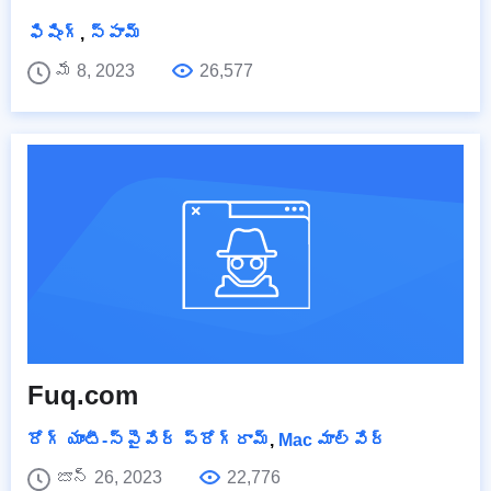
ఫిషింగ్
,
స్పామ్
మే 8, 2023
26,577
Fuq.com
రోగ్ యాంటీ-స్పైవేర్ ప్రోగ్రామ్
,
Mac మాల్వేర్
జూన్ 26, 2023
22,776