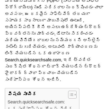
మరియు నమ్మదగని PUPల (సంభావ్య అవాంఛిత
ప్రోగ్రామ్‌లు) నుండి పరికరాలను రక్షించడం చాలా
అవసరం. ఈ రకమైన సాఫ్ట్‌వేర్ తరచుగా
సహాయక సాధనాలుగా మారువేషంలో ఉంటుంది,
అయినప్పటికీ దీని అసలు ఉద్దేశ్యం బ్రౌజర్
ప్రవర్తనను మార్చడం, డేటాను సేకరించడం
మరియు వినియోగదారులను నమ్మదగని ఆన్‌లైన్
కంటెంట్‌కు గురిచేయడం. అటువంటి కార్యాచరణకు
లింక్ చేయబడిన ఒక ఉదాహరణ
Search.quicksearchsafe.com, ఇది త్వరిత
సురక్షిత శోధనగా ట్రాక్ చేయబడిన బ్రౌజర్
హైజాకర్ ద్వారా ప్రచారం చేయబడిన
సందేహాస్పద శోధన ఇంజిన్.
విషయ సూచిక
Search.quicksearchsafe.com:
ఒక సందేహాస్పద శోధన వేదిక