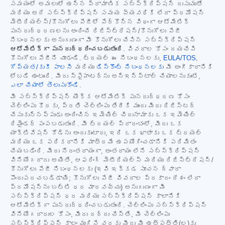
సమయంలో అమలులో ఉన్న ప్రామాణిక సబ్‌స్క్రిప్షన్ రుసుముతో
మరియు అదే సబ్‌స్క్రిప్షన్ సమయ వ్యవధికి లేదా ప్రమోషన్
మెటీరియల్స్/కొనుగోలు పేజీలో పేర్కొన్న విధంగా ఆటోమేటిక్
పునరుద్ధరణలను అందించే రిజిస్ట్రేషన్/కొనుగోలు పేజీ
నిబంధనలకు అనుగుణంగా మీ కొనుగోలు చేసిన సబ్‌స్క్రిప్షన్
ఆటోమేటిక్‌గా పునరుద్ధరించబడుతుంది
. వివరాల కోసం దయచేసి
కొనుగోలు పేజీని చూడండి. ట్రయల్ ఈ నిబంధనలకు,
EULA/TOS
,
గోప్యత/కుకీ పాలసీ
మరియు
డిస్కౌంట్ నిబంధనలకు
మీ అంగీకారానికి
లోబడి ఉంటుంది. మీరు స్పైహంటర్‌ను అన్‌ఇన్‌స్టాల్ చేయాలనుకుంటే,
ఎలా చేయాలో తెలుసుకోండి
.
మీ సబ్‌స్క్రిప్షన్ యొక్క ఆటోమేటిక్ పునరుద్ధరణ కోసం
చెల్లింపు కొరకు, ప్రతి చెల్లింపు తేదీకి ముందు మీరు రిజిస్టర్
చేసుకున్నప్పుడు అందించిన ఇమెయిల్ చిరునామాకు ఒక ఇమెయిల్
రిమైండర్ పంపబడుతుంది. మీ ట్రయల్ ప్రారంభంలో, మీరు ఒక
యాక్టివేషన్ కోడ్‌ను అందుకుంటారు, ఇది ఒక ఖాతాకు ఒక ట్రయల్
మరియు ఒక పరికరానికి మాత్రమే ఉపయోగించడానికి పరిమితం
చేయబడింది. మీరు నిరంతరాయంగా, అంతరాయం లేని సబ్‌స్క్రిప్షన్
వినియోగదారు అయితే, ఆఫరింగ్ మెటీరియల్స్ మరియు రిజిస్ట్రేషన్/
కొనుగోలు పేజీ నిబంధనలకు (ఇవి ఇక్కడ సూచన ద్వారా
పొందుపరచబడ్డాయి; కొనుగోలు పేజీ వివరాల ప్రకారం దేశం లేదా
ప్రమోషన్‌ను బట్టి ధర మారవచ్చు) అనుగుణంగా మీ
సబ్‌స్క్రిప్షన్ ధర మరియు సబ్‌స్క్రిప్షన్ కాలానికి
ఆటోమేటిక్‌గా పునరుద్ధరించబడుతుంది. చెల్లింపు సబ్‌స్క్రిప్షన్
వినియోగదారుల కోసం, మీరు రద్దు చేస్తే, మీ చెల్లింపు
సబ్‌స్క్రిప్షన్ కాలం ముగిసే వరకు మీరు మీ ఉత్పత్తి(ల)కు