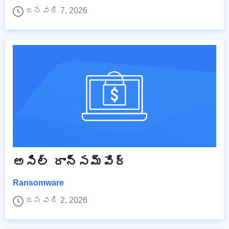
జనవరి 7, 2026
అసిల్ రాన్సమ్‌వేర్
Ransomware
జనవరి 2, 2026