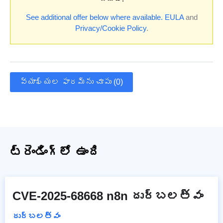
See additional offer below where available.
EULA
and
Privacy/Cookie Policy
.
వ్యాఖ్యల ఫారమ్‌ను చూపు (0)
ట్రెండింగ్‌లో ఉంది
CVE-2025-68668 n8n దుర్బలత్వం
దుర్బలత్వం