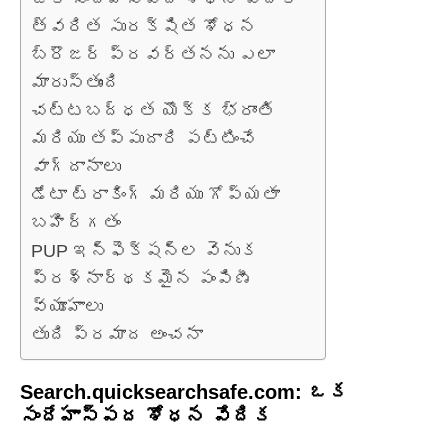
త్వరిత సురక్షిత శోధన
బ్రౌజర్ ప్రవర్తనను ఎలా
మారుస్తుంది
చట్టబద్ధత యొక్క భ్రాంతి
మరియు తప్పుదారి పట్టించే
వాగ్దానాలు
డేటా ట్రాకింగ్ మరియు గోప్యతా
బహిర్గతం
PUP ఇన్ఫెక్షన్ల వెనుక
ప్రశ్నార్థకమైన పంపిణీ
వ్యూహాలు
తుది ప్రమాద అంచనా
Search.quicksearchsafe.com: ఒక
సందేహాస్పద శోధన వేదిక