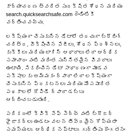
కార్యాచరణ త్వరిత సురక్షిత శోధన మరియు
search.quicksearchsafe.com రెండింటికీ
వర్తించవచ్చు.
లక్ష్యంగా చేసుకున్న డేటాలో తరచుగా బ్రౌజింగ్
చరిత్ర, వీక్షించిన పేజీలు, శోధన ప్రశ్నలు,
కుక్కీలు మరియు లాగిన్ ఆధారాలు లేదా ఆర్థిక
సమాచారం వంటి మరింత సున్నితమైన వివరాలు
ఉంటాయి. సేకరించిన డేటా సాధారణంగా మూడవ
పక్షాలకు అమ్మకం ద్వారా లేదా లక్ష్యంగా
చేసుకున్న ప్రకటనలు మరియు మోసపూరిత
పథకాలలో దోపిడీ ద్వారా డబ్బు
ఆర్జించబడుతుంది.
పరికరంలో క్విక్ సేఫ్ సెర్చ్ వంటి బ్రౌజర్
హైజాకర్లు ఉండటం వలన తీవ్రమైన గోప్యతా
సమస్యలు, ఆర్థిక నష్టాలు, గుర్తింపు దొంగతనం