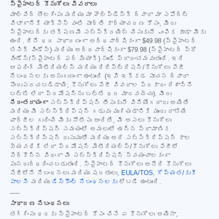
స్పైహంటర్ కొనుగోలు వివరాలు
మాల్‌వేర్ తొలగింపు మరియు మా హెల్ప్‌డెస్క్ ద్వారా మా సపోర్ట్
విభాగానికి యాక్సెస్ వంటి పూర్తి కార్యాచరణ కోసం, మీరు
స్పైహంటర్‌కు తక్షణమే సబ్‌స్క్రయిబ్ చేసుకునే ఎంపిక కూడా మీకు
ఉంది. దీని ధర సాధారణంగా అర్ధవార్షికంగా
$49.98
(స్పైహంటర్
బేసిక్ విండోస్) మరియు అర్ధవార్షికంగా
$79.98
(స్పైహంటర్ ప్రో
విండోస్/స్పైహంటర్ ఫర్ మ్యాక్) నుండి ప్రారంభమవుతుంది. ఇది
ఆఫరింగ్ మెటీరియల్స్ మరియు రిజిస్ట్రేషన్/కొనుగోలు పేజీ
నిబంధనలకు అనుగుణంగా ఉంటుంది (ఇవి ఇక్కడ సూచన ద్వారా
పొందుపరచబడ్డాయి; కొనుగోలు పేజీ వివరాల ప్రకారం దేశాన్ని
బట్టి లేదా ప్రమోషన్‌ను బట్టి ధర మారవచ్చు). మీరు
నిరంతరాయంగా
సబ్‌స్క్రిప్షన్ తీసుకునే వినియోగదారు అయితే
మరియు మీ సబ్‌స్క్రిప్షన్ గడువు ముగియడానికి ముందు రాబోయే
ఛార్జీల గురించి మీకు నోటీసు అందితే, మీ అసలు కొనుగోలు
సబ్‌స్క్రిప్షన్ సమయంలో అమలులో ఉన్న ప్రామాణిక
సబ్‌స్క్రిప్షన్ రుసుముతో మరియు అదే సబ్‌స్క్రిప్షన్ కాల
వ్యవధికి లేదా ప్రమోషన్ మెటీరియల్స్/కొనుగోలు పేజీలో
పేర్కొన్న విధంగా మీ సబ్‌స్క్రిప్షన్ స్వయంచాలకంగా
పునరుద్ధరించబడుతుంది. స్పైహంటర్ కొనుగోలు అనేది కొనుగోలు
పేజీలోని నిబంధనలు మరియు షరతులు,
EULA/TOS
,
గోప్యత/కుకీ
పాలసీ
మరియు
డిస్కౌంట్ నిబంధనలకు
లోబడి ఉంటుంది.
-----
సాధారణ నిబంధనలు
తగ్గింపు ధరకు స్పైహంటర్ కోసం చేసే ఏ కొనుగోలు అయినా,