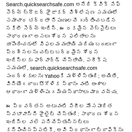
Search.quicksearchsafe.com అనేది క్విక్ సేఫ్
సెర్చ్ బ్రౌజర్ హైజాకర్ విశ్లేషణ సమయంలో
సమాచార భద్రతా నిపుణులచే గుర్తించబడిన
నకిలీ సెర్చ్ ఇంజిన్. ఈ రకమైన వెబ్‌సైట్‌లు
సాధారణంగా అసలు శోధన ఫలితాలను
రూపొందించడంలో విఫలమవుతాయి మరియు బదులుగా
ప్రశ్నలను చట్టబద్ధమైన శోధన
ఇంజిన్‌లకు ఫార్వార్డ్ చేస్తాయి. పరీక్ష
సమయంలో, search.quicksearchsafe.com
సందర్శకులను Yahooకి మళ్ళిస్తుంది; అయితే,
వినియోగదారు భౌగోళిక స్థానం వంటి అంశాల
ఆధారంగా మళ్ళింపు గమ్యస్థానాలు మారవచ్చు.
ఈ ప్రవర్తన అటువంటి పేజీల మోసపూరిత
స్వభావాన్ని హైలైట్ చేస్తుంది: సాధారణ శోధన
ఇంజిన్‌ల వలె పనిచేస్తున్నట్లు
కనిపించినప్పటికీ, అవి ప్రధానంగా ట్రాఫిక్‌ను