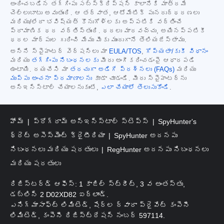
అందించబడిన తగ్గింపు సబ్‌స్క్రిప్షన్ కాలానికి మాత్రమే
చెల్లుబాటు అవుతుంది. ఆ తర్వాత, ఆటోమేటిక్ పునరుద్ధరణలు
మరియు/లేదా భవిష్యత్ కొనుగోళ్లకు అప్పటికి వర్తించే
ప్రామాణిక ధర వర్తిస్తుంది. ధరలు మారవచ్చు, అయినప్పటికీ
ధరల మార్పుల గురించి మేము మీకు ముందుగానే తెలియజేస్తాము.
అన్ని స్పైహంటర్ వెర్షన్‌లు మా
EULA/TOS
,
గోప్యతా/కుకీ విధానం
మరియు
తగ్గింపు నిబంధనలకు
మీరు అంగీకరించడంపై ఆధారపడి
ఉంటాయి. దయచేసి మా
తరచుగా అడిగే ప్రశ్నలు (FAQs)
మరియు
ముప్పు అంచనా ప్రమాణాలను
కూడా చూడండి. మీరు స్పైహంటర్‌ను
అన్‌ఇన్‌స్టాల్ చేయాలనుకుంటే,
ఎలా చేయాలో తెలుసుకోండి
.
హోమ్
ప్రోగ్రామ్ అన్‌ఇన్‌స్టాల్ స్టెప్స్
SpyHunter's
థ్రెట్ అసెస్‌మెంట్ క్రైటీరియా
SpyHunter అదనపు
నిబంధనలు మరియు షరతులు
RegHunter అదనపు నిబంధనలు
మరియు షరతులు
రిజిస్టర్డ్ ఆఫీస్: 1 కాజిల్ స్ట్రీట్, 3 వ అంతస్తు,
డబ్లిన్ 2 D02XD82 ఐర్లాండ్.
ఎనిగ్మాసాఫ్ట్ లిమిటెడ్, షేర్ల ద్వారా ప్రైవేట్ కంపెనీ
లిమిటెడ్, కంపెనీ రిజిస్ట్రేషన్ నంబర్ 597114.