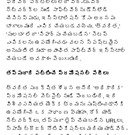
ఫ్రీవేర్ పోర్టల్‌లు లేదా పీర్-టు-పీర్
నెట్‌వర్క్‌ల నుండి సాఫ్ట్‌వేర్‌ను డౌన్‌లోడ్
చేసినప్పుడు, ఇన్‌స్టాలేషన్ కోసం అదనపు
భాగాలు ముందే ఎంపిక చేయబడవచ్చు. 'త్వరిత,'
'సులభం' లేదా 'సిఫార్సు చేయబడిన' సెటప్
ఎంపికలను ఉపయోగించడం వలన స్పష్టమైన
అనుమతి లేకుండా అవాంఛిత సాఫ్ట్‌వేర్ ఇన్‌స్టాల్
చేయబడే అవకాశం పెరుగుతుంది.
తప్పుదారి పట్టించే ప్రమోషనల్ పేజీలు
త్వరిత సురక్షిత శోధన అనేది 'అధికారిక'
ప్రమోషనల్ వెబ్‌సైట్ నుండి పొందబడింది, ఇది
విశ్వసనీయత యొక్క భ్రమను సృష్టించడానికి
ఉపయోగించే ఒక సాధారణ వ్యూహం. రోగ్ యాడ్
నెట్‌వర్క్‌లు, తప్పుగా టైప్ చేయబడిన URLలు,
స్పామ్ బ్రౌజర్ నోటిఫికేషన్‌లు మరియు యాడ్‌వేర్-