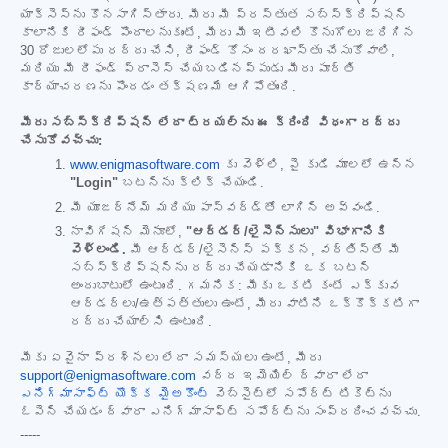
యాక్సెస్‌ను కొనసాగిస్తారు. మీరు మీ ప్రస్తుత సబ్‌స్క్రిప్షన్
కాలానికి రీఫండ్ పొందాలనుకుంటే, మీరు మీ ఇటీవలి కొనుగోలు జరిగిన
30 రోజులలోపు రద్దు చేసి, రీఫండ్ కోసం దరఖాస్తు చేసుకోవాలి,
మరియు మీ రీఫండ్ ప్రాసెస్ చేయబడినప్పుడు మీరు పూర్తి
కార్యాచరణను పొందడం తక్షణమే ఆగిపోతుంది.
మీరు సబ్‌స్క్రిప్షన్ లేదా ట్రయల్‌ను ఈ క్రింది విధంగా రద్దు
చేసుకోవచ్చు:
www.enigmasoftware.com
కు వెళ్లి, పై కుడి మూలలో ఉన్న
"Login"
బటన్‌ను క్లిక్ చేయండి.
మీ యూజర్‌నేమ్ మరియు పాస్‌వర్డ్‌తో లాగిన్ అవ్వండి.
నావిగేషన్ మెనూలో,
"ఆర్డర్/లైసెన్సులు" విభాగానికి
వెళ్లండి.
మీ ఆర్డర్/లైసెన్స్ పక్కన, వర్తిస్తే మీ
సబ్‌స్క్రిప్షన్‌ను రద్దు చేయడానికి ఒక బటన్
అందుబాటులో ఉంటుంది. గమనిక: మీకు ఒకటి కంటే ఎక్కువ
ఆర్డర్‌లు/ఉత్పత్తులు ఉంటే, మీరు వాటిని ఒక్కొక్కటిగా
రద్దు చేయాల్సి ఉంటుంది.
మీకు ఏవైనా ప్రశ్నలు లేదా సమస్యలు ఉంటే, మీరు
support@enigmasoftware.com
వద్ద ఇమెయిల్ ద్వారా లేదా
ఎనిగ్మాసాఫ్ట్ యొక్క మైఅకౌంట్
వెబ్‌సైట్‌లో సపోర్ట్ టికెట్‌ను
ఓపెన్ చేయడం ద్వారా ఎనిగ్మాసాఫ్ట్ సపోర్ట్‌ను సంప్రదించవచ్చు.
-----