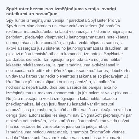
SpyHunter bezmaksas izmēģinājuma versija: svarīgi
noteikumi un nosacījumi
SpyHunter izmēģinājuma versija ir paredzēta SpyHunter Pro vai
SpyHunter Mac datoriem un ietver vairākas ierīces (kā norādīts
reklāmas materiālos/pirkuma lapā) vienreizējam 7 dienu izmēģinājuma
periodam, piedāvājot visaptverošu ļaunprogrammatūras noteikšanas
un noņemšanas funkcionalitāti, augstas veiktspējas aizsargus, lai
aktīvi aizsargātu jūsu sistēmu no ļaunprogrammatūras draudiem, un
piekļuvi mūsu tehniskā atbalsta komandai, izmantojot SpyHunter
palīdzības dienestu. Izmēģinājuma perioda laikā no jums netiks
iekasēta priekšapmaksa, lai gan izmēģinājuma aktivizēšanai ir
nepieciešama kredītkarte. (Priekšapmaksas kredītkartes, debetkartes
un dāvanu kartes var netikt pieņemtas saskaņā ar šo piedāvājumu.)
Prasība par jūsu maksājuma veidu ir paredzēta, lai palīdzētu
nodrošināt nepārtrauktu drošības aizsardzību pārejas laikā no
izmēģinājuma uz maksas abonementu, ja jūs nolemjat veikt pirkumu.
No jūsu maksājuma veida izmēģinājuma laikā netiks iekasēta
priekšapmaksa, lai gan jūsu finanšu iestādei var tikt nosūtīti
autorizācijas pieprasījumi, lai pārbaudītu, vai jūsu maksājuma veids ir
derīgs (šādi autorizācijas iesniegumi nav EnigmaSoft pieprasījumi par
maksām vai nodevām, bet atkarībā no jūsu maksājuma veida un/vai
finanšu iestādes tie var ietekmēt jūsu konta pieejamību).
Izmēģinājuma periodu varat atcelt, izmantojot EnigmaSoft vietnes
sadaļu “Mans konts” savam kontam vai sazinoties ar EnigmaSoft