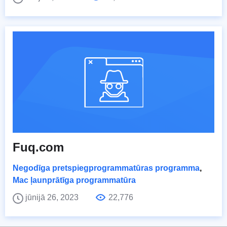
Fuq.com
Negodīga pretspiegprogrammatūras programma
,
Mac ļaunprātīga programmatūra
jūnijā 26, 2023
22,776