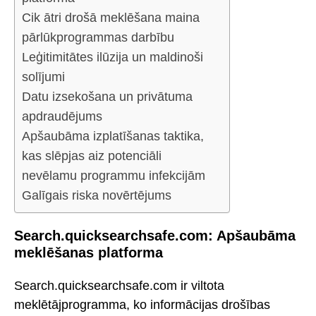
Cik ātri drošā meklēšana maina
pārlūkprogrammas darbību
Leģitimitātes ilūzija un maldinoši
solījumi
Datu izsekošana un privātuma
apdraudējums
Apšaubāma izplatīšanas taktika,
kas slēpjas aiz potenciāli
nevēlamu programmu infekcijām
Galīgais riska novērtējums
Search.quicksearchsafe.com: Apšaubāma
meklēšanas platforma
Search.quicksearchsafe.com ir viltota
meklētājprogramma, ko informācijas drošības