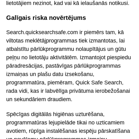
lietotājiem nezinot, kad vai kā ielaušanās notikusi.
Galīgais riska novērtējums
Search.quicksearchsafe.com ir piemērs tam, kā
viltotas meklētājprogrammas tiek izmantotas, lai
atbalstītu pārlūkprogrammu nolaupītājus un gūtu
peļņu no lietotāju aktivitātēm. Izmantojot piespiedu
pāradresācijas, pastāvīgas pārlūkprogrammas
izmaiņas un plašu datu izsekošanu,
programmatūra, piemēram, Quick Safe Search,
rada vidi, kas ir labvēlīga privātuma ierobežošanai
un sekundāriem draudiem.
Spēcīgas digitālās higiēnas uzturēšana,
programmatūras lejupielāde tikai no uzticamiem
avotiem, rūpīga instalēšanas iespēju pārskatīšana