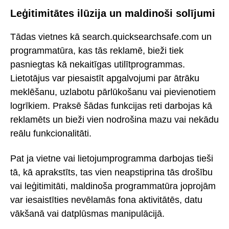
Leģitimitātes ilūzija un maldinoši solījumi
Tādas vietnes kā search.quicksearchsafe.com un
programmatūra, kas tās reklamē, bieži tiek
pasniegtas kā nekaitīgas utilītprogrammas.
Lietotājus var piesaistīt apgalvojumi par ātrāku
meklēšanu, uzlabotu pārlūkošanu vai pievienotiem
logrīkiem. Praksē šādas funkcijas reti darbojas kā
reklamēts un bieži vien nodrošina mazu vai nekādu
reālu funkcionalitāti.
Pat ja vietne vai lietojumprogramma darbojas tieši
tā, kā aprakstīts, tas vien neapstiprina tās drošību
vai leģitimitāti, maldinoša programmatūra joprojām
var iesaistīties nevēlamās fona aktivitātēs, datu
vākšanā vai datplūsmas manipulācijā.