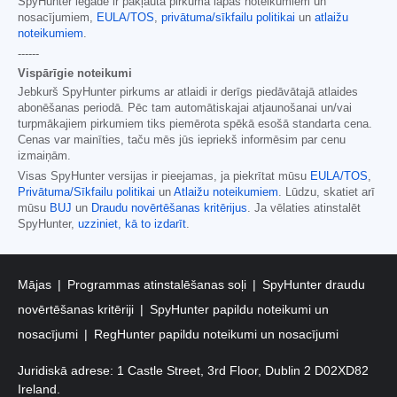
SpyHunter iegāde ir pakļauta pirkuma lapas noteikumiem un
nosacījumiem,
EULA/TOS
,
privātuma/sīkfailu politikai
un
atlaižu
noteikumiem
.
------
Vispārīgie noteikumi
Jebkurš SpyHunter pirkums ar atlaidi ir derīgs piedāvātajā atlaides
abonēšanas periodā. Pēc tam automātiskajai atjaunošanai un/vai
turpmākajiem pirkumiem tiks piemērota spēkā esošā standarta cena.
Cenas var mainīties, taču mēs jūs iepriekš informēsim par cenu
izmaiņām.
Visas SpyHunter versijas ir pieejamas, ja piekrītat mūsu
EULA/TOS
,
Privātuma/Sīkfailu politikai
un
Atlaižu noteikumiem
. Lūdzu, skatiet arī
mūsu
BUJ
un
Draudu novērtēšanas kritērijus
. Ja vēlaties atinstalēt
SpyHunter,
uzziniet, kā to izdarīt
.
Mājas
Programmas atinstalēšanas soļi
SpyHunter draudu
novērtēšanas kritēriji
SpyHunter papildu noteikumi un
nosacījumi
RegHunter papildu noteikumi un nosacījumi
Juridiskā adrese: 1 Castle Street, 3rd Floor, Dublin 2 D02XD82
Ireland.