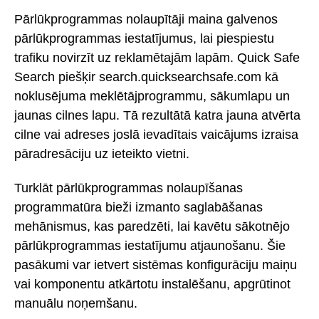
Pārlūkprogrammas nolaupītāji maina galvenos
pārlūkprogrammas iestatījumus, lai piespiestu
trafiku novirzīt uz reklamētajām lapām. Quick Safe
Search piešķir search.quicksearchsafe.com kā
noklusējuma meklētājprogrammu, sākumlapu un
jaunas cilnes lapu. Tā rezultātā katra jauna atvērta
cilne vai adreses joslā ievadītais vaicājums izraisa
pāradresāciju uz ieteikto vietni.
Turklāt pārlūkprogrammas nolaupīšanas
programmatūra bieži izmanto saglabāšanas
mehānismus, kas paredzēti, lai kavētu sākotnējo
pārlūkprogrammas iestatījumu atjaunošanu. Šie
pasākumi var ietvert sistēmas konfigurāciju maiņu
vai komponentu atkārtotu instalēšanu, apgrūtinot
manuālu noņemšanu.