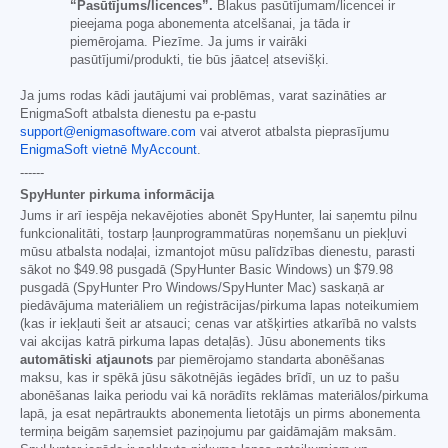
“Pasūtījums/licences”.
Blakus pasūtījumam/licencei ir
pieejama poga abonementa atcelšanai, ja tāda ir
piemērojama. Piezīme. Ja jums ir vairāki
pasūtījumi/produkti, tie būs jāatceļ atsevišķi.
Ja jums rodas kādi jautājumi vai problēmas, varat sazināties ar
EnigmaSoft atbalsta dienestu pa e-pastu
support@enigmasoftware.com
vai atverot atbalsta pieprasījumu
EnigmaSoft vietnē MyAccount
.
------
SpyHunter pirkuma informācija
Jums ir arī iespēja nekavējoties abonēt SpyHunter, lai saņemtu pilnu
funkcionalitāti, tostarp ļaunprogrammatūras noņemšanu un piekļuvi
mūsu atbalsta nodaļai, izmantojot mūsu palīdzības dienestu, parasti
sākot no
$49.98
pusgadā (SpyHunter Basic Windows) un
$79.98
pusgadā (SpyHunter Pro Windows/SpyHunter Mac) saskaņā ar
piedāvājuma materiāliem un reģistrācijas/pirkuma lapas noteikumiem
(kas ir iekļauti šeit ar atsauci; cenas var atšķirties atkarībā no valsts
vai akcijas katrā pirkuma lapas detaļās). Jūsu abonements tiks
automātiski atjaunots
par piemērojamo standarta abonēšanas
maksu, kas ir spēkā jūsu sākotnējās iegādes brīdī, un uz to pašu
abonēšanas laika periodu vai kā norādīts reklāmas materiālos/pirkuma
lapā, ja esat nepārtraukts abonementa lietotājs un pirms abonementa
termiņa beigām saņemsiet paziņojumu par gaidāmajām maksām.