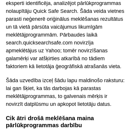
eksperti identificēja, analizējot pārlūkprogrammas
nolaupītāju Quick Safe Search. Šāda veida vietnes
parasti neģenerē oriģinālus meklēšanas rezultātus
un tā vietā pārsūta vaicājumus likumīgām
meklētājprogrammām. Pārbaudes laikā
search.quicksearchsafe.com novirzīja
apmeklētājus uz Yahoo; tomēr novirzīšanas
galamērķi var atšķirties atkarībā no tādiem
faktoriem kā lietotāja ģeogrāfiskā atrašanās vieta.
Šāda uzvedība izceļ šādu lapu maldinošo raksturu:
lai gan šķiet, ka tās darbojas kā parastas
meklētājprogrammas, to galvenais mērķis ir
novirzīt datplūsmu un apkopot lietotāju datus.
Cik ātri drošā meklēšana maina
pārlūkprogrammas darbību