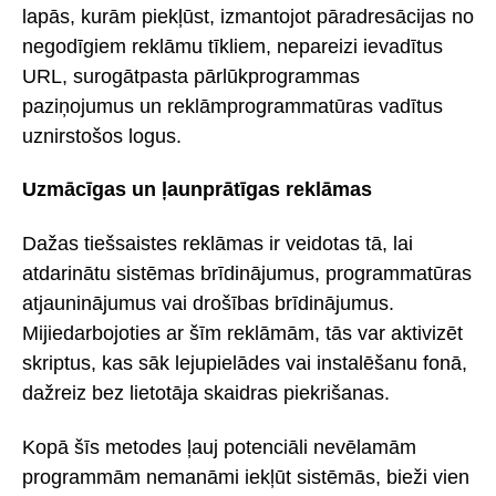
lapās, kurām piekļūst, izmantojot pāradresācijas no
negodīgiem reklāmu tīkliem, nepareizi ievadītus
URL, surogātpasta pārlūkprogrammas
paziņojumus un reklāmprogrammatūras vadītus
uznirstošos logus.
Uzmācīgas un ļaunprātīgas reklāmas
Dažas tiešsaistes reklāmas ir veidotas tā, lai
atdarinātu sistēmas brīdinājumus, programmatūras
atjauninājumus vai drošības brīdinājumus.
Mijiedarbojoties ar šīm reklāmām, tās var aktivizēt
skriptus, kas sāk lejupielādes vai instalēšanu fonā,
dažreiz bez lietotāja skaidras piekrišanas.
Kopā šīs metodes ļauj potenciāli nevēlamām
programmām nemanāmi iekļūt sistēmās, bieži vien