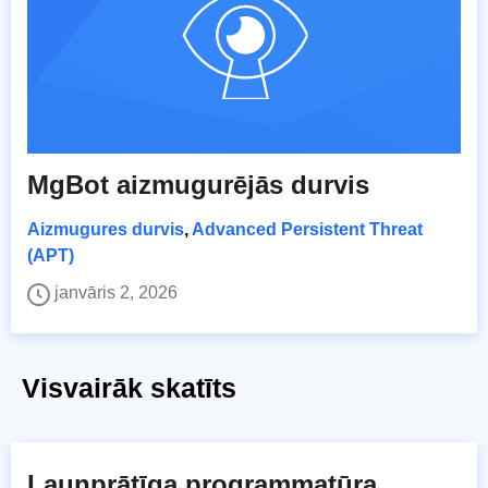
MgBot aizmugurējās durvis
Aizmugures durvis
,
Advanced Persistent Threat
(APT)
janvāris 2, 2026
Visvairāk skatīts
Ļaunprātīga programmatūra