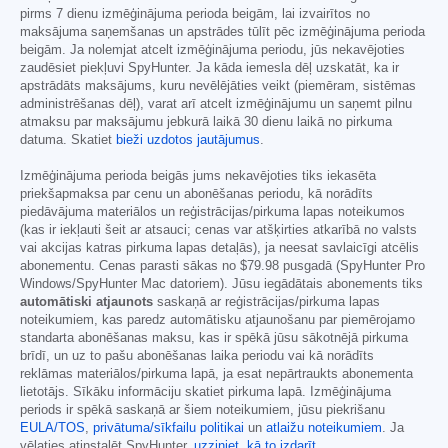
pirms 7 dienu izmēģinājuma perioda beigām, lai izvairītos no
maksājuma saņemšanas un apstrādes tūlīt pēc izmēģinājuma perioda
beigām. Ja nolemjat atcelt izmēģinājuma periodu, jūs nekavējoties
zaudēsiet piekļuvi SpyHunter. Ja kāda iemesla dēļ uzskatāt, ka ir
apstrādāts maksājums, kuru nevēlējāties veikt (piemēram, sistēmas
administrēšanas dēļ), varat arī atcelt izmēģinājumu un saņemt pilnu
atmaksu par maksājumu jebkurā laikā 30 dienu laikā no pirkuma
datuma. Skatiet
bieži uzdotos jautājumus
.
Izmēģinājuma perioda beigās jums nekavējoties tiks iekasēta
priekšapmaksa par cenu un abonēšanas periodu, kā norādīts
piedāvājuma materiālos un reģistrācijas/pirkuma lapas noteikumos
(kas ir iekļauti šeit ar atsauci; cenas var atšķirties atkarībā no valsts
vai akcijas katras pirkuma lapas detaļās), ja neesat savlaicīgi atcēlis
abonementu. Cenas parasti sākas no
$79.98
pusgadā (SpyHunter Pro
Windows/SpyHunter Mac datoriem). Jūsu iegādātais abonements tiks
automātiski atjaunots
saskaņā ar reģistrācijas/pirkuma lapas
noteikumiem, kas paredz automātisku atjaunošanu par piemērojamo
standarta abonēšanas maksu, kas ir spēkā jūsu sākotnējā pirkuma
brīdī, un uz to pašu abonēšanas laika periodu vai kā norādīts
reklāmas materiālos/pirkuma lapā, ja esat nepārtraukts abonementa
lietotājs. Sīkāku informāciju skatiet pirkuma lapā. Izmēģinājuma
periods ir spēkā saskaņā ar šiem noteikumiem, jūsu piekrišanu
EULA/TOS
,
privātuma/sīkfailu politikai
un
atlaižu noteikumiem
. Ja
vēlaties atinstalēt SpyHunter,
uzziniet, kā to izdarīt
.