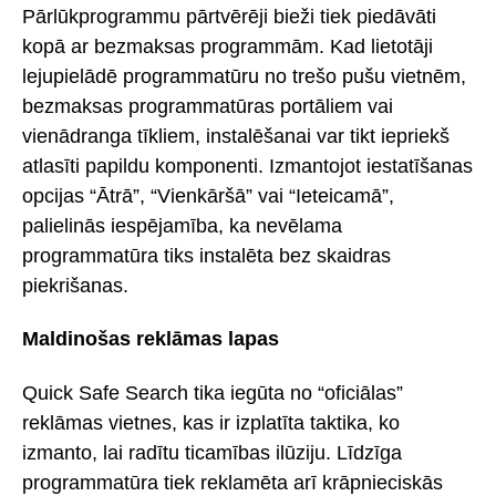
Pārlūkprogrammu pārtvērēji bieži tiek piedāvāti
kopā ar bezmaksas programmām. Kad lietotāji
lejupielādē programmatūru no trešo pušu vietnēm,
bezmaksas programmatūras portāliem vai
vienādranga tīkliem, instalēšanai var tikt iepriekš
atlasīti papildu komponenti. Izmantojot iestatīšanas
opcijas “Ātrā”, “Vienkāršā” vai “Ieteicamā”,
palielinās iespējamība, ka nevēlama
programmatūra tiks instalēta bez skaidras
piekrišanas.
Maldinošas reklāmas lapas
Quick Safe Search tika iegūta no “oficiālas”
reklāmas vietnes, kas ir izplatīta taktika, ko
izmanto, lai radītu ticamības ilūziju. Līdzīga
programmatūra tiek reklamēta arī krāpnieciskās