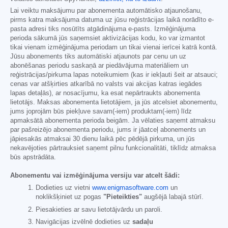
Lai veiktu maksājumu par abonementa automātisko atjaunošanu,
pirms katra maksājuma datuma uz jūsu reģistrācijas laikā norādīto e-
pasta adresi tiks nosūtīts atgādinājuma e-pasts. Izmēģinājuma
perioda sākumā jūs saņemsiet aktivizācijas kodu, ko var izmantot
tikai vienam izmēģinājuma periodam un tikai vienai ierīcei katrā kontā.
Jūsu abonements tiks automātiski atjaunots par cenu un uz
abonēšanas periodu saskaņā ar piedāvājuma materiāliem un
reģistrācijas/pirkuma lapas noteikumiem (kas ir iekļauti šeit ar atsauci;
cenas var atšķirties atkarībā no valsts vai akcijas katras iegādes
lapas detaļās), ar nosacījumu, ka esat nepārtraukts abonementa
lietotājs. Maksas abonementa lietotājiem, ja jūs atcelsiet abonementu,
jums joprojām būs piekļuve savam(-iem) produktam(-iem) līdz
apmaksātā abonementa perioda beigām. Ja vēlaties saņemt atmaksu
par pašreizējo abonementa periodu, jums ir jāatceļ abonements un
jāpiesakās atmaksai 30 dienu laikā pēc pēdējā pirkuma, un jūs
nekavējoties pārtrauksiet saņemt pilnu funkcionalitāti, tiklīdz atmaksa
būs apstrādāta.
Abonementu vai izmēģinājuma versiju var atcelt šādi:
Dodieties uz vietni
www.enigmasoftware.com
un
noklikšķiniet uz pogas
"Pieteikties"
augšējā labajā stūrī.
Piesakieties ar savu lietotājvārdu un paroli.
Navigācijas izvēlnē dodieties uz
sadaļu