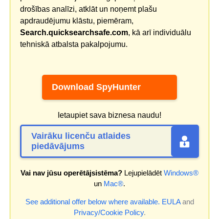
drošības analīzi, atklāt un noņemt plašu
apdraudējumu klāstu, piemēram,
Search.quicksearchsafe.com
, kā arī individuālu
tehniskā atbalsta pakalpojumu.
Download SpyHunter
Ietaupiet sava biznesa naudu!
Vairāku licenču atlaides
piedāvājums
Vai nav jūsu operētājsistēma?
Lejupielādēt
Windows®
un
Mac®
.
See additional offer below where available.
EULA
and
Privacy/Cookie Policy
.