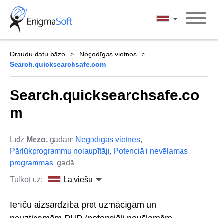
Skip
to
Latviešu
content
Draudu datu bāze
Negodīgas vietnes
Search.quicksearchsafe.com
Search.quicksearchsafe.co
m
Līdz
Mezo.
gadam
Negodīgas vietnes
,
Pārlūkprogrammu nolaupītāji
,
Potenciāli nevēlamas
programmas
. gadā
Tulkot uz:
Latviešu
Ierīču aizsardzība pret uzmācīgām un
neuzticamām PUP (potenciāli nevēlamām