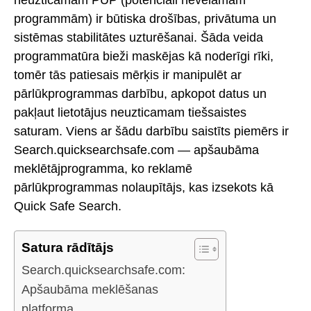
programmām) ir būtiska drošības, privātuma un
sistēmas stabilitātes uzturēšanai. Šāda veida
programmatūra bieži maskējas kā noderīgi rīki,
tomēr tās patiesais mērķis ir manipulēt ar
pārlūkprogrammas darbību, apkopot datus un
pakļaut lietotājus neuzticamam tiešsaistes
saturam. Viens ar šādu darbību saistīts piemērs ir
Search.quicksearchsafe.com — apšaubāma
meklētājprogramma, ko reklamē
pārlūkprogrammas nolaupītājs, kas izsekots kā
Quick Safe Search.
Satura rādītājs
Search.quicksearchsafe.com:
Apšaubāma meklēšanas
platforma