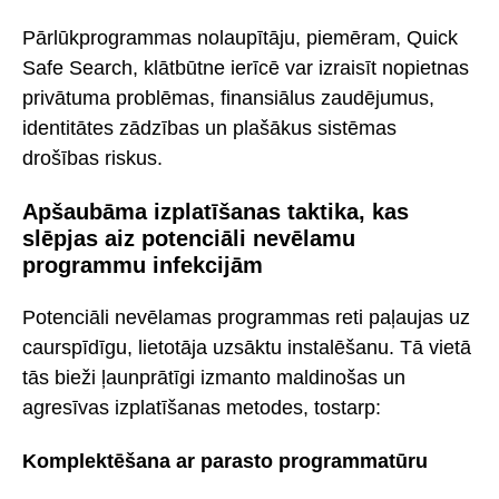
Pārlūkprogrammas nolaupītāju, piemēram, Quick
Safe Search, klātbūtne ierīcē var izraisīt nopietnas
privātuma problēmas, finansiālus zaudējumus,
identitātes zādzības un plašākus sistēmas
drošības riskus.
Apšaubāma izplatīšanas taktika, kas
slēpjas aiz potenciāli nevēlamu
programmu infekcijām
Potenciāli nevēlamas programmas reti paļaujas uz
caurspīdīgu, lietotāja uzsāktu instalēšanu. Tā vietā
tās bieži ļaunprātīgi izmanto maldinošas un
agresīvas izplatīšanas metodes, tostarp:
Komplektēšana ar parasto programmatūru