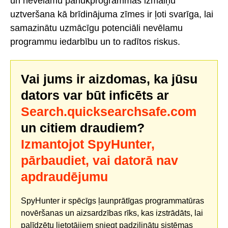
un nevēlamu pārlūkprogrammas izmaiņu
uztveršana kā brīdinājuma zīmes ir ļoti svarīga, lai
samazinātu uzmācīgu potenciāli nevēlamu
programmu iedarbību un to radītos riskus.
Vai jums ir aizdomas, ka jūsu
dators var būt inficēts ar
Search.quicksearchsafe.com
un citiem draudiem?
Izmantojot SpyHunter,
pārbaudiet, vai datorā nav
apdraudējumu
SpyHunter ir spēcīgs ļaunprātīgas programmatūras
novēršanas un aizsardzības rīks, kas izstrādāts, lai
palīdzētu lietotājiem sniegt padziļinātu sistēmas