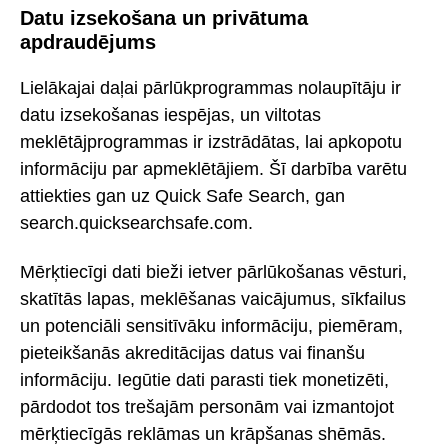
Datu izsekošana un privātuma
apdraudējums
Lielākajai daļai pārlūkprogrammas nolaupītāju ir
datu izsekošanas iespējas, un viltotas
meklētājprogrammas ir izstrādātas, lai apkopotu
informāciju par apmeklētājiem. Šī darbība varētu
attiekties gan uz Quick Safe Search, gan
search.quicksearchsafe.com.
Mērķtiecīgi dati bieži ietver pārlūkošanas vēsturi,
skatītās lapas, meklēšanas vaicājumus, sīkfailus
un potenciāli sensitīvāku informāciju, piemēram,
pieteikšanās akreditācijas datus vai finanšu
informāciju. Iegūtie dati parasti tiek monetizēti,
pārdodot tos trešajām personām vai izmantojot
mērķtiecīgās reklāmas un krāpšanas shēmās.