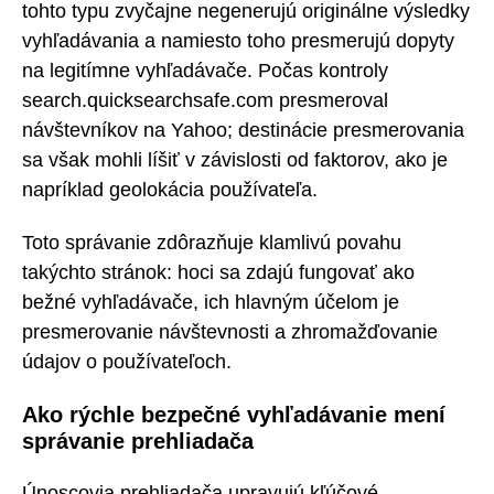
tohto typu zvyčajne negenerujú originálne výsledky
vyhľadávania a namiesto toho presmerujú dopyty
na legitímne vyhľadávače. Počas kontroly
search.quicksearchsafe.com presmeroval
návštevníkov na Yahoo; destinácie presmerovania
sa však mohli líšiť v závislosti od faktorov, ako je
napríklad geolokácia používateľa.
Toto správanie zdôrazňuje klamlivú povahu
takýchto stránok: hoci sa zdajú fungovať ako
bežné vyhľadávače, ich hlavným účelom je
presmerovanie návštevnosti a zhromažďovanie
údajov o používateľoch.
Ako rýchle bezpečné vyhľadávanie mení
správanie prehliadača
Únoscovia prehliadača upravujú kľúčové