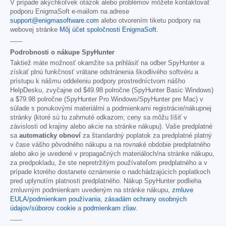
V prípade akýchkoľvek otázok alebo problémov môžete kontaktovať
podporu EnigmaSoft e-mailom na adrese
support@enigmasoftware.com
alebo otvorením tiketu podpory na
webovej stránke
Môj účet spoločnosti EnigmaSoft
.
------
Podrobnosti o nákupe SpyHunter
Taktiež máte možnosť okamžite sa prihlásiť na odber SpyHunter a
získať plnú funkčnosť vrátane odstránenia škodlivého softvéru a
prístupu k nášmu oddeleniu podpory prostredníctvom nášho
HelpDesku, zvyčajne od
$49.98
polročne (SpyHunter Basic Windows)
a
$79.98
polročne (SpyHunter Pro Windows/SpyHunter pre Mac) v
súlade s ponukovými materiálmi a podmienkami registrácie/nákupnej
stránky (ktoré sú tu zahrnuté odkazom; ceny sa môžu líšiť v
závislosti od krajiny alebo akcie na stránke nákupu). Vaše predplatné
sa
automaticky obnoví
za štandardný poplatok za predplatné platný
v čase vášho pôvodného nákupu a na rovnaké obdobie predplatného
alebo ako je uvedené v propagačných materiáloch/na stránke nákupu,
za predpokladu, že ste nepretržitým používateľom predplatného a v
prípade ktorého dostanete oznámenie o nadchádzajúcich poplatkoch
pred uplynutím platnosti predplatného. Nákup SpyHunter podlieha
zmluvným podmienkam uvedeným na stránke nákupu,
zmluve
EULA/podmienkam používania
,
zásadám ochrany osobných
údajov/súborov cookie
a
podmienkam zliav
.
------