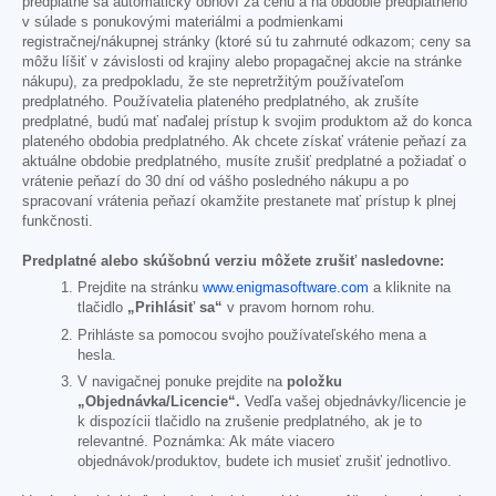
predplatné sa automaticky obnoví za cenu a na obdobie predplatného
v súlade s ponukovými materiálmi a podmienkami
registračnej/nákupnej stránky (ktoré sú tu zahrnuté odkazom; ceny sa
môžu líšiť v závislosti od krajiny alebo propagačnej akcie na stránke
nákupu), za predpokladu, že ste nepretržitým používateľom
predplatného. Používatelia plateného predplatného, ak zrušíte
predplatné, budú mať naďalej prístup k svojim produktom až do konca
plateného obdobia predplatného. Ak chcete získať vrátenie peňazí za
aktuálne obdobie predplatného, musíte zrušiť predplatné a požiadať o
vrátenie peňazí do 30 dní od vášho posledného nákupu a po
spracovaní vrátenia peňazí okamžite prestanete mať prístup k plnej
funkčnosti.
Predplatné alebo skúšobnú verziu môžete zrušiť nasledovne:
Prejdite na stránku
www.enigmasoftware.com
a kliknite na
tlačidlo
„Prihlásiť sa“
v pravom hornom rohu.
Prihláste sa pomocou svojho používateľského mena a
hesla.
V navigačnej ponuke prejdite na
položku
„Objednávka/Licencie“.
Vedľa vašej objednávky/licencie je
k dispozícii tlačidlo na zrušenie predplatného, ak je to
relevantné. Poznámka: Ak máte viacero
objednávok/produktov, budete ich musieť zrušiť jednotlivo.