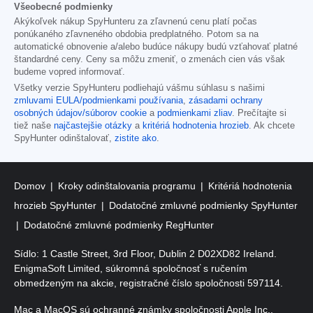
Všeobecné podmienky
Akýkoľvek nákup SpyHunteru za zľavnenú cenu platí počas
ponúkaného zľavneného obdobia predplatného. Potom sa na
automatické obnovenie a/alebo budúce nákupy budú vzťahovať platné
štandardné ceny. Ceny sa môžu zmeniť, o zmenách cien vás však
budeme vopred informovať.
Všetky verzie SpyHunteru podliehajú vášmu súhlasu s našimi
zmluvami EULA/podmienkami používania
,
zásadami ochrany
osobných údajov/súborov cookie
a
podmienkami zliav
. Prečítajte si
tiež naše
najčastejšie otázky
a
kritériá hodnotenia hrozieb
. Ak chcete
SpyHunter odinštalovať,
zistite ako
.
Domov
Kroky odinštalovania programu
Kritériá hodnotenia
hrozieb SpyHunter
Dodatočné zmluvné podmienky SpyHunter
Dodatočné zmluvné podmienky RegHunter
Sídlo: 1 Castle Street, 3rd Floor, Dublin 2 D02XD82 Ireland.
EnigmaSoft Limited, súkromná spoločnosť s ručením
obmedzeným na akcie, registračné číslo spoločnosti 597114.
Mac a MacOS sú ochranné známky spoločnosti Apple Inc.,