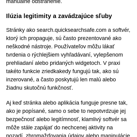
manuálne odstránenie.
Ilúzia legitimity a zavádzajúce sľuby
Stránky ako search.quicksearchsafe.com a softvér,
ktorý ich propaguje, sú často prezentované ako
neškodné nástroje. Používateľov môžu lákať
tvrdenia o rýchlejšiem vyhľadávaní, vylepšenom
prehliadaní alebo pridaných widgetoch. V praxi
takéto funkcie zriedkakedy fungujú tak, ako sú
inzerované, a často poskytujú len malú alebo
žiadnu skutočnú funkčnosť.
Aj keď stránka alebo aplikácia funguje presne tak,
ako je popísané, samo o sebe to nepotvrdzuje jej
bezpečnosť alebo legitímnosť, klamlivý softvér sa
môže stále zapájať do nechcenej aktivity na
pozadí, zhromažďovania údajov alebo manipulácie