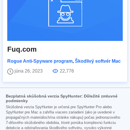
Fuq.com
Rogue Anti-Spyware program
,
Škodlivý softvér Mac
júna 26, 2023
22,776
Bezplatná skúšobná verzia SpyHunter: Dôležité zmluvné
podmienky
Skúšobná verzia SpyHunter je určená pre SpyHunter Pro alebo
SpyHunter pre Mac a zahŕňa viacero zariadení (ako je uvedené v
propagačných materiáloch/na stránke nákupu) počas jednorazového
7-dňového skúšobného obdobia, ktoré ponúka komplexnú funkciu
detekcie a odstraňovania škodlivého softvéru, vysoko výkonné