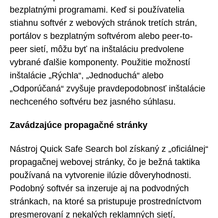
bezplatnými programami. Keď si používatelia
stiahnu softvér z webových stránok tretích strán,
portálov s bezplatným softvérom alebo peer-to-
peer sietí, môžu byť na inštaláciu predvolene
vybrané ďalšie komponenty. Použitie možností
inštalácie „Rýchla“, „Jednoduchá“ alebo
„Odporúčaná“ zvyšuje pravdepodobnosť inštalácie
nechceného softvéru bez jasného súhlasu.
Zavádzajúce propagačné stránky
Nástroj Quick Safe Search bol získaný z „oficiálnej“
propagačnej webovej stránky, čo je bežná taktika
používaná na vytvorenie ilúzie dôveryhodnosti.
Podobný softvér sa inzeruje aj na podvodných
stránkach, na ktoré sa pristupuje prostredníctvom
presmerovaní z nekalých reklamných sietí,