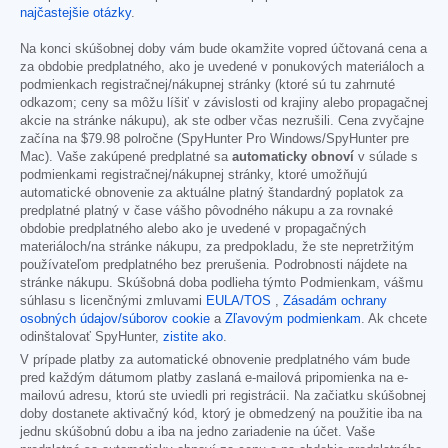
najčastejšie otázky
.
Na konci skúšobnej doby vám bude okamžite vopred účtovaná cena a
za obdobie predplatného, ako je uvedené v ponukových materiáloch a
podmienkach registračnej/nákupnej stránky (ktoré sú tu zahrnuté
odkazom; ceny sa môžu líšiť v závislosti od krajiny alebo propagačnej
akcie na stránke nákupu), ak ste odber včas nezrušili. Cena zvyčajne
začína na
$79.98
polročne (SpyHunter Pro Windows/SpyHunter pre
Mac). Vaše zakúpené predplatné sa
automaticky obnoví
v súlade s
podmienkami registračnej/nákupnej stránky, ktoré umožňujú
automatické obnovenie za aktuálne platný štandardný poplatok za
predplatné platný v čase vášho pôvodného nákupu a za rovnaké
obdobie predplatného alebo ako je uvedené v propagačných
materiáloch/na stránke nákupu, za predpokladu, že ste nepretržitým
používateľom predplatného bez prerušenia. Podrobnosti nájdete na
stránke nákupu. Skúšobná doba podlieha týmto Podmienkam, vášmu
súhlasu s licenčnými zmluvami
EULA/TOS
,
Zásadám ochrany
osobných údajov/súborov cookie
a
Zľavovým podmienkam
. Ak chcete
odinštalovať SpyHunter,
zistite ako
.
V prípade platby za automatické obnovenie predplatného vám bude
pred každým dátumom platby zaslaná e-mailová pripomienka na e-
mailovú adresu, ktorú ste uviedli pri registrácii. Na začiatku skúšobnej
doby dostanete aktivačný kód, ktorý je obmedzený na použitie iba na
jednu skúšobnú dobu a iba na jedno zariadenie na účet. Vaše