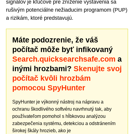
signálov je kľúčové pre zníženie vystavenia sa
rušivým potenciálne nežiaducim programom (PUP)
a rizikám, ktoré predstavujú.
Máte podozrenie, že váš
počítač môže byť infikovaný
Search.quicksearchsafe.com
a
inými hrozbami?
Skenujte svoj
počítač kvôli hrozbám
pomocou SpyHunter
SpyHunter je výkonný nástroj na nápravu a
ochranu škodlivého softvéru navrhnutý tak, aby
používateľom pomohol s hĺbkovou analýzou
zabezpečenia systému, detekciou a odstránením
širokej škály hrozieb, ako je