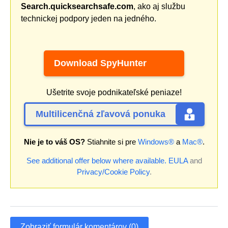
Search.quicksearchsafe.com
, ako aj službu
technickej podpory jeden na jedného.
Download SpyHunter
Ušetrite svoje podnikateľské peniaze!
Multilicenčná zľavová ponuka
Nie je to váš OS?
Stiahnite si pre
Windows®
a
Mac®
.
See additional offer below where available.
EULA
and
Privacy/Cookie Policy
.
Zobraziť formulár komentárov (0)