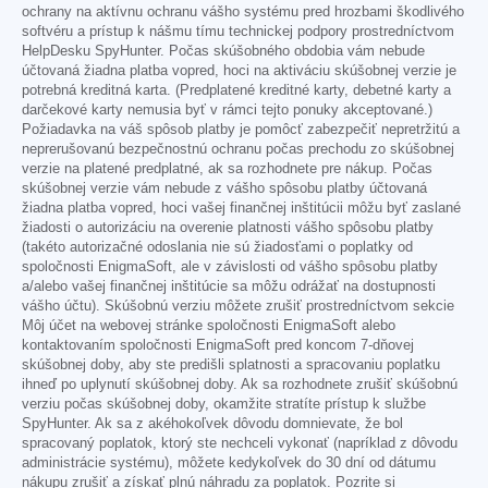
ochrany na aktívnu ochranu vášho systému pred hrozbami škodlivého
softvéru a prístup k nášmu tímu technickej podpory prostredníctvom
HelpDesku SpyHunter. Počas skúšobného obdobia vám nebude
účtovaná žiadna platba vopred, hoci na aktiváciu skúšobnej verzie je
potrebná kreditná karta. (Predplatené kreditné karty, debetné karty a
darčekové karty nemusia byť v rámci tejto ponuky akceptované.)
Požiadavka na váš spôsob platby je pomôcť zabezpečiť nepretržitú a
neprerušovanú bezpečnostnú ochranu počas prechodu zo skúšobnej
verzie na platené predplatné, ak sa rozhodnete pre nákup. Počas
skúšobnej verzie vám nebude z vášho spôsobu platby účtovaná
žiadna platba vopred, hoci vašej finančnej inštitúcii môžu byť zaslané
žiadosti o autorizáciu na overenie platnosti vášho spôsobu platby
(takéto autorizačné odoslania nie sú žiadosťami o poplatky od
spoločnosti EnigmaSoft, ale v závislosti od vášho spôsobu platby
a/alebo vašej finančnej inštitúcie sa môžu odrážať na dostupnosti
vášho účtu). Skúšobnú verziu môžete zrušiť prostredníctvom sekcie
Môj účet na webovej stránke spoločnosti EnigmaSoft alebo
kontaktovaním spoločnosti EnigmaSoft pred koncom 7-dňovej
skúšobnej doby, aby ste predišli splatnosti a spracovaniu poplatku
ihneď po uplynutí skúšobnej doby. Ak sa rozhodnete zrušiť skúšobnú
verziu počas skúšobnej doby, okamžite stratíte prístup k službe
SpyHunter. Ak sa z akéhokoľvek dôvodu domnievate, že bol
spracovaný poplatok, ktorý ste nechceli vykonať (napríklad z dôvodu
administrácie systému), môžete kedykoľvek do 30 dní od dátumu
nákupu zrušiť a získať plnú náhradu za poplatok. Pozrite si