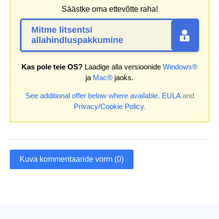
Säästke oma ettevõtte raha!
Mitme litsentsi
allahindluspakkumine
Kas pole teie OS?
Laadige alla versioonide
Windows®
ja
Mac®
jaoks.
See additional offer below where available.
EULA
and
Privacy/Cookie Policy
.
Kuva kommentaaride vorm (0)