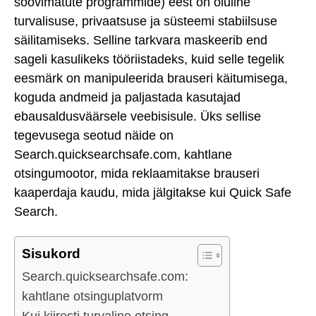
soovimatute programmide) eest on oluline
turvalisuse, privaatsuse ja süsteemi stabiilsuse
säilitamiseks. Selline tarkvara maskeerib end
sageli kasulikeks tööriistadeks, kuid selle tegelik
eesmärk on manipuleerida brauseri käitumisega,
koguda andmeid ja paljastada kasutajad
ebausaldusväärsele veebisisule. Üks sellise
tegevusega seotud näide on
Search.quicksearchsafe.com, kahtlane
otsingumootor, mida reklaamitakse brauseri
kaaperdaja kaudu, mida jälgitakse kui Quick Safe
Search.
Sisukord
Search.quicksearchsafe.com:
kahtlane otsinguplatvorm