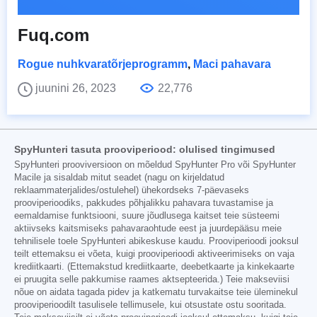
Fuq.com
Rogue nuhkvaratõrjeprogramm
,
Maci pahavara
juunini 26, 2023
22,776
SpyHunteri tasuta prooviperiood: olulised tingimused
SpyHunteri prooviversioon on mõeldud SpyHunter Pro või SpyHunter
Macile ja sisaldab mitut seadet (nagu on kirjeldatud
reklaammaterjalides/ostulehel) ühekordseks 7-päevaseks
prooviperioodiks, pakkudes põhjalikku pahavara tuvastamise ja
eemaldamise funktsiooni, suure jõudlusega kaitset teie süsteemi
aktiivseks kaitsmiseks pahavaraohtude eest ja juurdepääsu meie
tehnilisele toele SpyHunteri abikeskuse kaudu. Prooviperioodi jooksul
teilt ettemaksu ei võeta, kuigi prooviperioodi aktiveerimiseks on vaja
krediitkaarti. (Ettemakstud krediitkaarte, deebetkaarte ja kinkekaarte
ei pruugita selle pakkumise raames aktsepteerida.) Teie makseviisi
nõue on aidata tagada pidev ja katkematu turvakaitse teie üleminekul
prooviperioodilt tasulisele tellimusele, kui otsustate ostu sooritada.