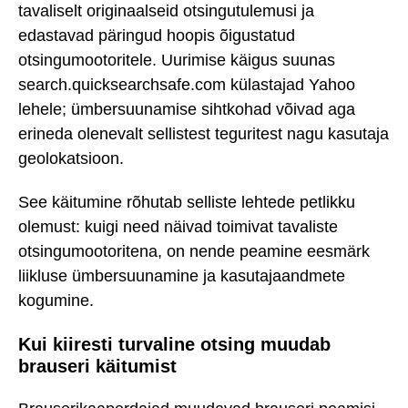
tavaliselt originaalseid otsingutulemusi ja
edastavad päringud hoopis õigustatud
otsingumootoritele. Uurimise käigus suunas
search.quicksearchsafe.com külastajad Yahoo
lehele; ümbersuunamise sihtkohad võivad aga
erineda olenevalt sellistest teguritest nagu kasutaja
geolokatsioon.
See käitumine rõhutab selliste lehtede petlikku
olemust: kuigi need näivad toimivat tavaliste
otsingumootoritena, on nende peamine eesmärk
liikluse ümbersuunamine ja kasutajaandmete
kogumine.
Kui kiiresti turvaline otsing muudab
brauseri käitumist