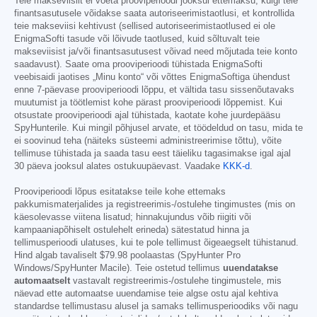
Teie makseviisilt ei võeta prooviperioodi jooksul ettemaksu, kuigi teie
finantsasutusele võidakse saata autoriseerimistaotlusi, et kontrollida
teie makseviisi kehtivust (sellised autoriseerimistaotlused ei ole
EnigmaSofti tasude või lõivude taotlused, kuid sõltuvalt teie
makseviisist ja/või finantsasutusest võivad need mõjutada teie konto
saadavust). Saate oma prooviperioodi tühistada EnigmaSofti
veebisaidi jaotises „Minu konto“ või võttes EnigmaSoftiga ühendust
enne 7-päevase prooviperioodi lõppu, et vältida tasu sissenõutavaks
muutumist ja töötlemist kohe pärast prooviperioodi lõppemist. Kui
otsustate prooviperioodi ajal tühistada, kaotate kohe juurdepääsu
SpyHunterile. Kui mingil põhjusel arvate, et töödeldud on tasu, mida te
ei soovinud teha (näiteks süsteemi administreerimise tõttu), võite
tellimuse tühistada ja saada tasu eest täieliku tagasimakse igal ajal
30 päeva jooksul alates ostukuupäevast. Vaadake
KKK-d
.
Prooviperioodi lõpus esitatakse teile kohe ettemaks
pakkumismaterjalides ja registreerimis-/ostulehe tingimustes (mis on
käesolevasse viitena lisatud; hinnakujundus võib riigiti või
kampaaniapõhiselt ostulehelt erineda) sätestatud hinna ja
tellimusperioodi ulatuses, kui te pole tellimust õigeaegselt tühistanud.
Hind algab tavaliselt
$79.98
poolaastas (SpyHunter Pro
Windows/SpyHunter Macile). Teie ostetud tellimus
uuendatakse
automaatselt
vastavalt registreerimis-/ostulehe tingimustele, mis
näevad ette automaatse uuendamise teie algse ostu ajal kehtiva
standardse tellimustasu alusel ja samaks tellimusperioodiks või nagu