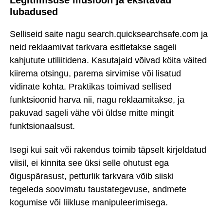
lubadused
Selliseid saite nagu search.quicksearchsafe.com ja
neid reklaamivat tarkvara esitletakse sageli
kahjutute utiliitidena. Kasutajaid võivad köita väited
kiirema otsingu, parema sirvimise või lisatud
vidinate kohta. Praktikas toimivad sellised
funktsioonid harva nii, nagu reklaamitakse, ja
pakuvad sageli vähe või üldse mitte mingit
funktsionaalsust.
Isegi kui sait või rakendus toimib täpselt kirjeldatud
viisil, ei kinnita see üksi selle ohutust ega
õiguspärasust, petturlik tarkvara võib siiski
tegeleda soovimatu taustategevuse, andmete
kogumise või liikluse manipuleerimisega.