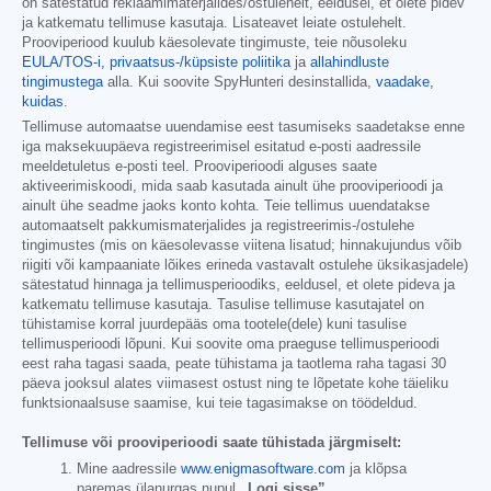
on sätestatud reklaamimaterjalides/ostulehelt, eeldusel, et olete pidev
ja katkematu tellimuse kasutaja. Lisateavet leiate ostulehelt.
Prooviperiood kuulub käesolevate tingimuste, teie nõusoleku
EULA/TOS-i,
privaatsus-/küpsiste poliitika
ja
allahindluste
tingimustega
alla. Kui soovite SpyHunteri desinstallida,
vaadake,
kuidas
.
Tellimuse automaatse uuendamise eest tasumiseks saadetakse enne
iga maksekuupäeva registreerimisel esitatud e-posti aadressile
meeldetuletus e-posti teel. Prooviperioodi alguses saate
aktiveerimiskoodi, mida saab kasutada ainult ühe prooviperioodi ja
ainult ühe seadme jaoks konto kohta. Teie tellimus uuendatakse
automaatselt pakkumismaterjalides ja registreerimis-/ostulehe
tingimustes (mis on käesolevasse viitena lisatud; hinnakujundus võib
riigiti või kampaaniate lõikes erineda vastavalt ostulehe üksikasjadele)
sätestatud hinnaga ja tellimusperioodiks, eeldusel, et olete pideva ja
katkematu tellimuse kasutaja. Tasulise tellimuse kasutajatel on
tühistamise korral juurdepääs oma tootele(dele) kuni tasulise
tellimusperioodi lõpuni. Kui soovite oma praeguse tellimusperioodi
eest raha tagasi saada, peate tühistama ja taotlema raha tagasi 30
päeva jooksul alates viimasest ostust ning te lõpetate kohe täieliku
funktsionaalsuse saamise, kui teie tagasimakse on töödeldud.
Tellimuse või prooviperioodi saate tühistada järgmiselt:
Mine aadressile
www.enigmasoftware.com
ja klõpsa
paremas ülanurgas nupul
„Logi sisse”
.