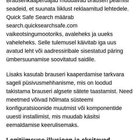
Brauserikaaperdajad muudavad brauseri peamisi
seadeid, et suunata liiklust reklaamitud lehtedele.
Quick Safe Search määrab
search.quicksearchsafe.com
vaikeotsingumootoriks, avaleheks ja uueks
vaheleheks. Selle tulemusel käivitab iga uus
avatud leht või aadressiribale sisestatud päring
ümbersuunamise soovitatud saidile.
Lisaks kasutab brauseri kaaperdamise tarkvara
sageli püsivusmehhanisme, mis on loodud
takistama brauseri algsete sätete taastamist. Need
meetmed võivad hõlmata süsteemi
konfiguratsioonide muutmist või komponentide
uuesti installimist, mis muudab käsitsi
eemaldamise keerulisemaks.
Legitiimsuse illusioon ja eksitavad