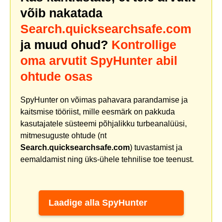
võib nakatada
Search.quicksearchsafe.com
ja muud ohud?
Kontrollige
oma arvutit SpyHunter abil
ohtude osas
SpyHunter on võimas pahavara parandamise ja
kaitsmise tööriist, mille eesmärk on pakkuda
kasutajatele süsteemi põhjalikku turbeanalüüsi,
mitmesuguste ohtude (nt
Search.quicksearchsafe.com
) tuvastamist ja
eemaldamist ning üks-ühele tehnilise toe teenust.
Laadige alla SpyHunter