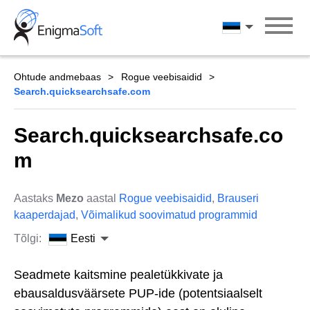
Skip
to
Eesti
content
Ohtude andmebaas
Rogue veebisaidid
Search.quicksearchsafe.com
Search.quicksearchsafe.co
m
Aastaks
Mezo
aastal
Rogue veebisaidid
,
Brauseri
kaaperdajad
,
Võimalikud soovimatud programmid
Tõlgi:
Eesti
Seadmete kaitsmine pealetükkivate ja
ebausaldusväärsete PUP-ide (potentsiaalselt