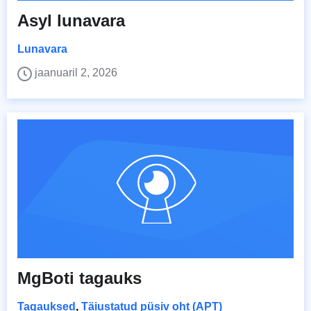
Asyl lunavara
Lunavara
jaanuaril 2, 2026
MgBoti tagauks
Tagauksed
,
Täiustatud püsiv oht (APT)