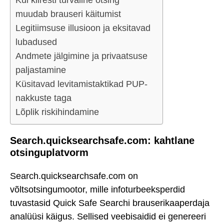
Kui kiiresti turvaline otsing
muudab brauseri käitumist
Legitiimsuse illusioon ja eksitavad
lubadused
Andmete jälgimine ja privaatsuse
paljastamine
Küsitavad levitamistaktikad PUP-
nakkuste taga
Lõplik riskihindamine
Search.quicksearchsafe.com: kahtlane
otsinguplatvorm
Search.quicksearchsafe.com on
võltsotsingumootor, mille infoturbeeksperdid
tuvastasid Quick Safe Searchi brauserikaaperdaja
analüüsi käigus. Sellised veebisaidid ei genereeri