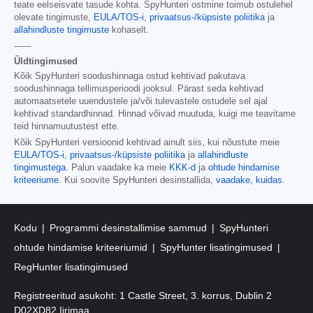
teate eelseisvate tasude kohta. SpyHunteri ostmine toimub ostulehel
olevate tingimuste,
EULA/TOS-i
,
privaatsus-/küpsiste poliitika
ja
allahindluste tingimuste
kohaselt.
------
Üldtingimused
Kõik SpyHunteri soodushinnaga ostud kehtivad pakutava
soodushinnaga tellimusperioodi jooksul. Pärast seda kehtivad
automaatsetele uuendustele ja/või tulevastele ostudele sel ajal
kehtivad standardhinnad. Hinnad võivad muutuda, kuigi me teavitame
teid hinnamuutustest ette.
Kõik SpyHunteri versioonid kehtivad ainult siis, kui nõustute meie
EULA/TOS-i
,
privaatsus-/küpsiste poliitika
ja
allahindluste
tingimustega
. Palun vaadake ka meie
KKK-d
ja
ohtude hindamise
kriteeriume
. Kui soovite SpyHunteri desinstallida,
vaadake, kuidas
.
Kodu
Programmi desinstallimise sammud
SpyHunteri
ohtude hindamise kriteeriumid
SpyHunter lisatingimused
RegHunter lisatingimused
Registreeritud asukoht: 1 Castle Street, 3. korrus, Dublin 2
D02XD82 Iirimaa.