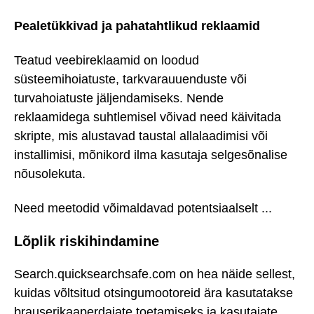
Pealetükkivad ja pahatahtlikud reklaamid
Teatud veebireklaamid on loodud
süsteemihoiatuste, tarkvarauuenduste või
turvahoiatuste jäljendamiseks. Nende
reklaamidega suhtlemisel võivad need käivitada
skripte, mis alustavad taustal allalaadimisi või
installimisi, mõnikord ilma kasutaja selgesõnalise
nõusolekuta.
Need meetodid võimaldavad potentsiaalselt ...
Lõplik riskihindamine
Search.quicksearchsafe.com on hea näide sellest,
kuidas võltsitud otsingumootoreid ära kasutatakse
brauserikaaperdajate toetamiseks ja kasutajate