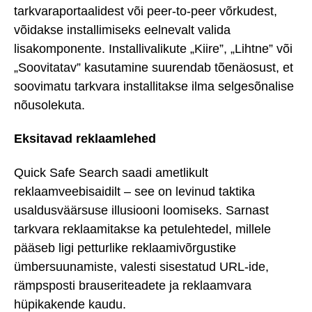
tarkvaraportaalidest või peer-to-peer võrkudest,
võidakse installimiseks eelnevalt valida
lisakomponente. Installivalikute „Kiire”, „Lihtne” või
„Soovitatav” kasutamine suurendab tõenäosust, et
soovimatu tarkvara installitakse ilma selgesõnalise
nõusolekuta.
Eksitavad reklaamlehed
Quick Safe Search saadi ametlikult
reklaamveebisaidilt – see on levinud taktika
usaldusväärsuse illusiooni loomiseks. Sarnast
tarkvara reklaamitakse ka petulehtedel, millele
pääseb ligi petturlike reklaamivõrgustike
ümbersuunamiste, valesti sisestatud URL-ide,
rämpsposti brauseriteadete ja reklaamvara
hüpikakende kaudu.