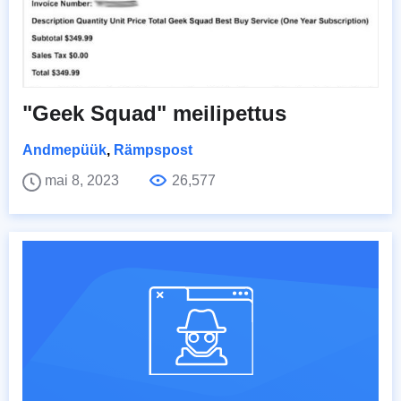
"Geek Squad" meilipettus
Andmepüük
,
Rämpspost
mai 8, 2023
26,577