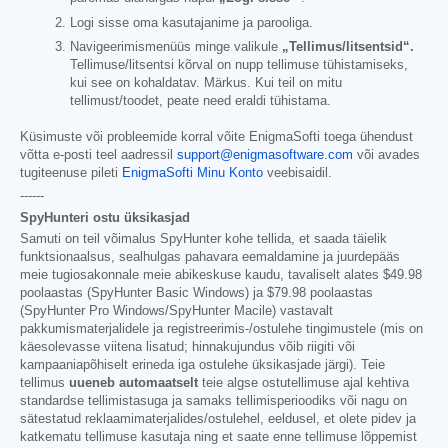
Logi sisse oma kasutajanime ja parooliga.
Navigeerimismenüüs minge valikule
„Tellimus/litsentsid“.
Tellimuse/litsentsi kõrval on nupp tellimuse tühistamiseks,
kui see on kohaldatav. Märkus. Kui teil on mitu
tellimust/toodet, peate need eraldi tühistama.
Küsimuste või probleemide korral võite EnigmaSofti toega ühendust
võtta e-posti teel aadressil
support@enigmasoftware.com
või avades
tugiteenuse pileti
EnigmaSofti Minu Konto
veebisaidil.
------
SpyHunteri ostu üksikasjad
Samuti on teil võimalus SpyHunter kohe tellida, et saada täielik
funktsionaalsus, sealhulgas pahavara eemaldamine ja juurdepääs
meie tugiosakonnale meie abikeskuse kaudu, tavaliselt alates
$49.98
poolaastas (SpyHunter Basic Windows) ja
$79.98
poolaastas
(SpyHunter Pro Windows/SpyHunter Macile) vastavalt
pakkumismaterjalidele ja registreerimis-/ostulehe tingimustele (mis on
käesolevasse viitena lisatud; hinnakujundus võib riigiti või
kampaaniapõhiselt erineda iga ostulehe üksikasjade järgi). Teie
tellimus
uueneb automaatselt
teie algse ostutellimuse ajal kehtiva
standardse tellimistasuga ja samaks tellimisperioodiks või nagu on
sätestatud reklaamimaterjalides/ostulehel, eeldusel, et olete pidev ja
katkematu tellimuse kasutaja ning et saate enne tellimuse lõppemist