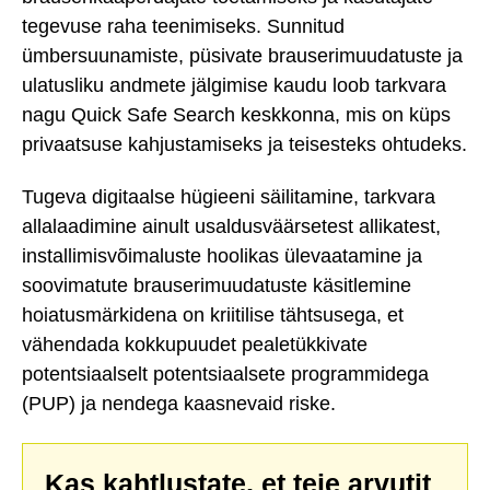
tegevuse raha teenimiseks. Sunnitud
ümbersuunamiste, püsivate brauserimuudatuste ja
ulatusliku andmete jälgimise kaudu loob tarkvara
nagu Quick Safe Search keskkonna, mis on küps
privaatsuse kahjustamiseks ja teisesteks ohtudeks.
Tugeva digitaalse hügieeni säilitamine, tarkvara
allalaadimine ainult usaldusväärsetest allikatest,
installimisvõimaluste hoolikas ülevaatamine ja
soovimatute brauserimuudatuste käsitlemine
hoiatusmärkidena on kriitilise tähtsusega, et
vähendada kokkupuudet pealetükkivate
potentsiaalselt potentsiaalsete programmidega
(PUP) ja nendega kaasnevaid riske.
Kas kahtlustate, et teie arvutit