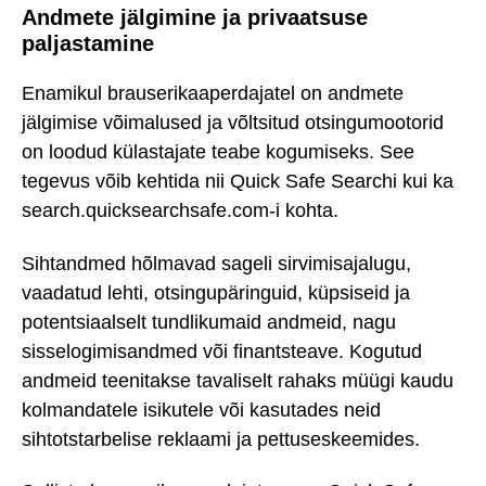
Andmete jälgimine ja privaatsuse
paljastamine
Enamikul brauserikaaperdajatel on andmete
jälgimise võimalused ja võltsitud otsingumootorid
on loodud külastajate teabe kogumiseks. See
tegevus võib kehtida nii Quick Safe Searchi kui ka
search.quicksearchsafe.com-i kohta.
Sihtandmed hõlmavad sageli sirvimisajalugu,
vaadatud lehti, otsingupäringuid, küpsiseid ja
potentsiaalselt tundlikumaid andmeid, nagu
sisselogimisandmed või finantsteave. Kogutud
andmeid teenitakse tavaliselt rahaks müügi kaudu
kolmandatele isikutele või kasutades neid
sihtotstarbelise reklaami ja pettuseskeemides.