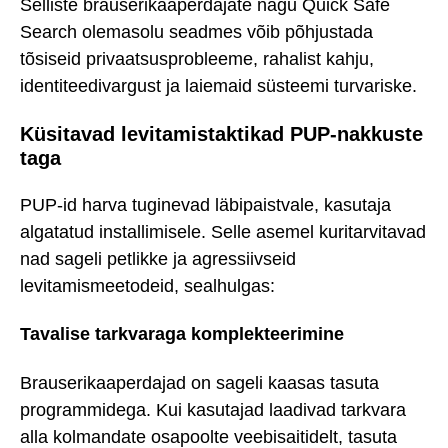
Selliste brauserikaaperdajate nagu Quick Safe
Search olemasolu seadmes võib põhjustada
tõsiseid privaatsusprobleeme, rahalist kahju,
identiteedivargust ja laiemaid süsteemi turvariske.
Küsitavad levitamistaktikad PUP-nakkuste
taga
PUP-id harva tuginevad läbipaistvale, kasutaja
algatatud installimisele. Selle asemel kuritarvitavad
nad sageli petlikke ja agressiivseid
levitamismeetodeid, sealhulgas:
Tavalise tarkvaraga komplekteerimine
Brauserikaaperdajad on sageli kaasas tasuta
programmidega. Kui kasutajad laadivad tarkvara
alla kolmandate osapoolte veebisaitidelt, tasuta