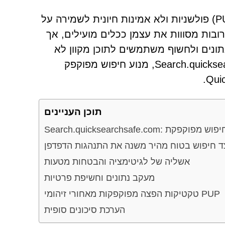
הגנה על מכשירים מפני תוכנות פוטנציאליות לא רצויות (PUPs) פולשניות ולא אמינות חיונית לשמירה על
ובות מסווות את עצמן ככלים מועילים, אך
ונים ולחשוף משתמשים לתוכן מקוון לא
אמין. דוגמה אחת המקושרת לפעילות כזו היא Search.quicksearchsafe.com, מנוע חיפוש מפוקפק
תוכן העניינים
Sear: פלטפורמת חיפוש מפוקפקת
ד חיפוש בטוח מהיר משנה את התנהגות הדפדפן
אשליה של לגיטימציה והבטחות מטעות
מעקב נתונים וחשיפת פרטיות
טקטיקות הפצה מפוקפקות מאחורי זיהומי PUP
הערכת סיכונים סופית