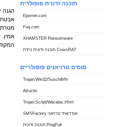
תוכנה זדונית פופולרית
Eporner.com
אבטחה,
Fuq.com
מטרתן 
XHAMSTER Ransomware
המקודם ב
תוכנה זדונית ניידת CraxsRAT
סוסים טרויאנים פופולריים
Trojan:Win32/Suschil!rfn
Atructis
Trojan:Script/Wacatac.H!ml
SMSFactory אנדרואיד טרויאני
תוכנת זדונית PingPull