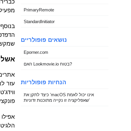
כבריר
מפעיל
PrimaryRemote
StandardInitiator
בנוסף,
הדפדפן
נושאים פופולריים
שמקשה
Eporner.com
אשלי
האם Lookmovie.io בטוח?
הנחיות פופולריות
עזר לא
ווידג'
כיצד לתקן את 'macOS אינו יכול לאמת
שאפליקציה זו נקייה מתוכנות זדוניות'
פונקצי
אפילו 
הלגיטי