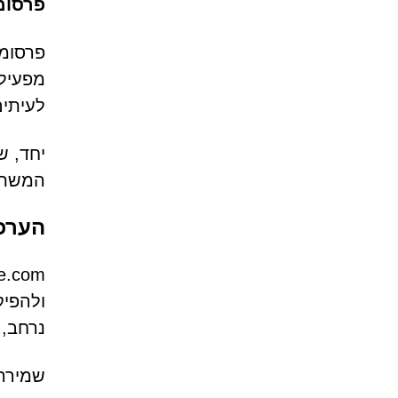
פרסומו
פרסומו
מפעילי
לעיתי
יחד, ש
המשתמ
הערכת
ולהפיק
נרחב, תוכנה כמו  Safe Search
שמירה 