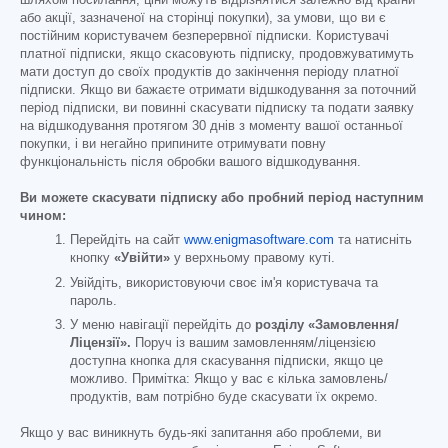
шляхом посилання; ціни можуть відрізнятися залежно від країни
або акції, зазначеної на сторінці покупки), за умови, що ви є
постійним користувачем безперервної підписки. Користувачі
платної підписки, якщо скасовують підписку, продовжуватимуть
мати доступ до своїх продуктів до закінчення періоду платної
підписки. Якщо ви бажаєте отримати відшкодування за поточний
період підписки, ви повинні скасувати підписку та подати заявку
на відшкодування протягом 30 днів з моменту вашої останньої
покупки, і ви негайно припините отримувати повну
функціональність після обробки вашого відшкодування.
Ви можете скасувати підписку або пробний період наступним
чином:
Перейдіть на сайт
www.enigmasoftware.com
та натисніть
кнопку
«Увійти»
у верхньому правому куті.
Увійдіть, використовуючи своє ім'я користувача та
пароль.
У меню навігації перейдіть до
розділу «Замовлення/
Ліцензії».
Поруч із вашим замовленням/ліцензією
доступна кнопка для скасування підписки, якщо це
можливо. Примітка: Якщо у вас є кілька замовлень/
продуктів, вам потрібно буде скасувати їх окремо.
Якщо у вас виникнуть будь-які запитання або проблеми, ви