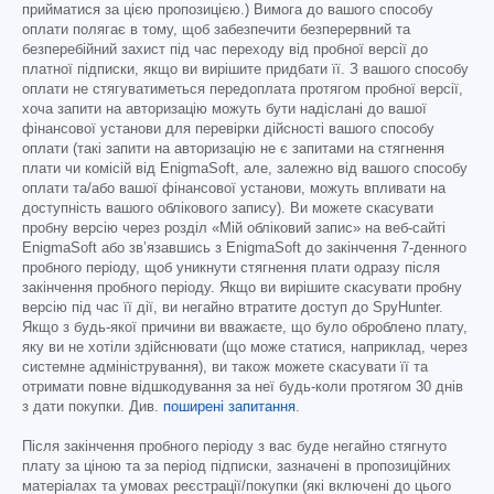
прийматися за цією пропозицією.) Вимога до вашого способу
оплати полягає в тому, щоб забезпечити безперервний та
безперебійний захист під час переходу від пробної версії до
платної підписки, якщо ви вирішите придбати її. З вашого способу
оплати не стягуватиметься передоплата протягом пробної версії,
хоча запити на авторизацію можуть бути надіслані до вашої
фінансової установи для перевірки дійсності вашого способу
оплати (такі запити на авторизацію не є запитами на стягнення
плати чи комісій від EnigmaSoft, але, залежно від вашого способу
оплати та/або вашої фінансової установи, можуть впливати на
доступність вашого облікового запису). Ви можете скасувати
пробну версію через розділ «Мій обліковий запис» на веб-сайті
EnigmaSoft або зв’язавшись з EnigmaSoft до закінчення 7-денного
пробного періоду, щоб уникнути стягнення плати одразу після
закінчення пробного періоду. Якщо ви вирішите скасувати пробну
версію під час її дії, ви негайно втратите доступ до SpyHunter.
Якщо з будь-якої причини ви вважаєте, що було оброблено плату,
яку ви не хотіли здійснювати (що може статися, наприклад, через
системне адміністрування), ви також можете скасувати її та
отримати повне відшкодування за неї будь-коли протягом 30 днів
з дати покупки. Див.
поширені запитання
.
Після закінчення пробного періоду з вас буде негайно стягнуто
плату за ціною та за період підписки, зазначені в пропозиційних
матеріалах та умовах реєстрації/покупки (які включені до цього