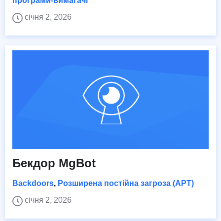
програми-вимагачі
січня 2, 2026
Бекдор MgBot
Backdoors
,
Розширена постійна загроза (APT)
січня 2, 2026