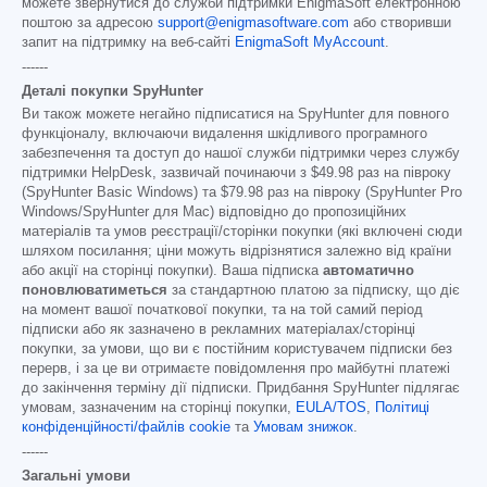
можете звернутися до служби підтримки EnigmaSoft електронною
поштою за адресою
support@enigmasoftware.com
або створивши
запит на підтримку на веб-сайті
EnigmaSoft MyAccount
.
------
Деталі покупки SpyHunter
Ви також можете негайно підписатися на SpyHunter для повного
функціоналу, включаючи видалення шкідливого програмного
забезпечення та доступ до нашої служби підтримки через службу
підтримки HelpDesk, зазвичай починаючи з
$49.98
раз на півроку
(SpyHunter Basic Windows) та
$79.98
раз на півроку (SpyHunter Pro
Windows/SpyHunter для Mac) відповідно до пропозиційних
матеріалів та умов реєстрації/сторінки покупки (які включені сюди
шляхом посилання; ціни можуть відрізнятися залежно від країни
або акції на сторінці покупки). Ваша підписка
автоматично
поновлюватиметься
за стандартною платою за підписку, що діє
на момент вашої початкової покупки, та на той самий період
підписки або як зазначено в рекламних матеріалах/сторінці
покупки, за умови, що ви є постійним користувачем підписки без
перерв, і за це ви отримаєте повідомлення про майбутні платежі
до закінчення терміну дії підписки. Придбання SpyHunter підлягає
умовам, зазначеним на сторінці покупки,
EULA/TOS
,
Політиці
конфіденційності/файлів cookie
та
Умовам знижок
.
------
Загальні умови