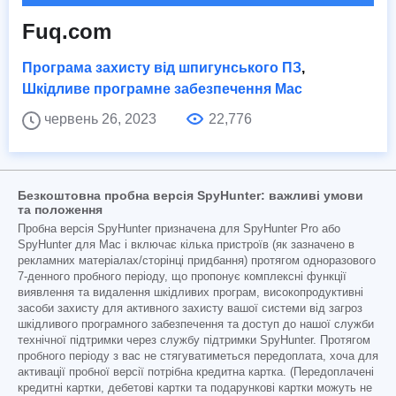
Fuq.com
Програма захисту від шпигунського ПЗ
,
Шкідливе програмне забезпечення Mac
червень 26, 2023
22,776
Безкоштовна пробна версія SpyHunter: важливі умови
та положення
Пробна версія SpyHunter призначена для SpyHunter Pro або
SpyHunter для Mac і включає кілька пристроїв (як зазначено в
рекламних матеріалах/сторінці придбання) протягом одноразового
7-денного пробного періоду, що пропонує комплексні функції
виявлення та видалення шкідливих програм, високопродуктивні
засоби захисту для активного захисту вашої системи від загроз
шкідливого програмного забезпечення та доступ до нашої служби
технічної підтримки через службу підтримки SpyHunter. Протягом
пробного періоду з вас не стягуватиметься передоплата, хоча для
активації пробної версії потрібна кредитна картка. (Передоплачені
кредитні картки, дебетові картки та подарункові картки можуть не