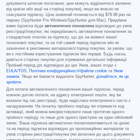
документа шляхом посилання; ціни можуть відрізнятися залежно
від країни або акції на сторінці покупки), якщо ви вчасно не
скасували підписку. Ціна зазвичай починається від
$79.98
раз на
півроку (SpyHunter Pro Windows/SpyHunter для Mac). Придбана
вами підписка буде
автоматично поновлена
відповідно до умов
реєстрації/покупки, які передбачають автоматичне поновлення за
стандартною платою за підписку, що діє на момент вашої
початкової покупки, та на той самий період підписки або як
зазначено в рекламних матеріалах/сторінці покупки, за умови, що
ви є постійним користувачем підписки без перерв. Будь ласка,
дивіться сторінку покупки для отримання детальної інформації.
Пробний період діє відповідно до цих Умов, вашої згоди з
EULA/TOS
,
Політики конфіденційності/файлів cookie
та
Умов
знижок
. Якщо ви бажаєте видалити SpyHunter,
дізнайтеся, як це
зробити
.
Для оплати автоматичного поновлення вашої підписки, перед
кожною датою оплати, на адресу електронної пошти, яку ви
вказали під час реєстрації, буде надіслано електронного листа з
нагадуванням. На початку пробного періоду ви отримаєте код
активації, який можна використовувати лише протягом одного
пробного періоду та лише для одного пристрою на один обліковий
запис. Ваша підписка автоматично поновлюватиметься за ціною
та на період підписки відповідно до пропозиційних матеріалів та
умов сторінки реєстрації/покупки (які включені до цього документа