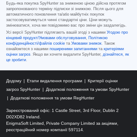
Будь-яка покупка SpyHunter за зниженою ціною дійсна протягом
запропонованого терміну підписки зі знижкою. Після цього для
автоматичного поновлення та/або майбутніх покупок
застосовуватимуться чинні стандартні ціни. Ціни можуть
змінюватися, хоча ми повідомимо вас про зміни цін заздалегідь.
Усі версії SpyHunter підлягають вашій згоді з нашими
Угодою про
кінцевий продукт/Умовами обслуговування
,
Політикою
конфіденційності/файлів cookie
та
Умовами знижок
. Також
ознайомтеся з нашими
поширеними запитаннями
та
критеріями
оцінки загроз
. Якщо ви хочете видалити SpyHunter,
дізнайтеся, як
це зробити
.
Додому
Етапи видалення програми
Критерії оцінки
загроз SpyHunter
Додаткові положення та умови SpyHunter
Додаткові положення та умови RegHunter
Зареєстрований офіс: 1 Castle Street, 3rd Floor, Dublin 2
D02XD82 Ireland.
EnigmaSoft Limited, Private Company Limited за акціями,
реєстраційний номер компанії 597114.