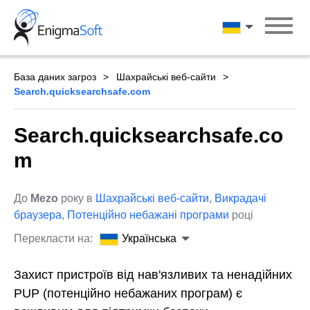
Skip
to
Українська
content
База даних загроз
Шахрайські веб-сайти
Search.quicksearchsafe.com
Search.quicksearchsafe.co
m
До
Mezo
року в
Шахрайські веб-сайти
,
Викрадачі
браузера
,
Потенційно небажані програми
році
Перекласти на:
Українська
Захист пристроїв від нав'язливих та ненадійних
PUP (потенційно небажаних програм) є