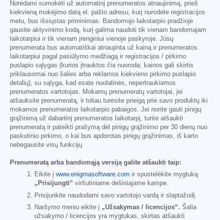
Norėdami sumokėti už automatinį prenumeratos atnaujinimą, prieš
kiekvieną mokėjimo datą el. pašto adresu, kurį nurodėte registracijos
metu, bus išsiųstas priminimas. Bandomojo laikotarpio pradžioje
gausite aktyvinimo kodą, kurį galima naudoti tik vienam bandomajam
laikotarpiui ir tik vienam įrenginiui vienoje paskyroje. Jūsų
prenumerata bus automatiškai atnaujinta už kainą ir prenumeratos
laikotarpiui pagal pasiūlymo medžiagą ir registracijos / pirkimo
puslapio sąlygas (kurios įtrauktos čia nuoroda; kainos gali skirtis
priklausomai nuo šalies arba reklamos kiekvieno pirkimo puslapio
detalių), su sąlyga, kad esate nuolatinės, nepertraukiamos
prenumeratos vartotojas. Mokamų prenumeratų vartotojai, jei
atšauksite prenumeratą, ir toliau turėsite prieigą prie savo produktų iki
mokamos prenumeratos laikotarpio pabaigos. Jei norite gauti pinigų
grąžinimą už dabartinį prenumeratos laikotarpį, turite atšaukti
prenumeratą ir pateikti prašymą dėl pinigų grąžinimo per 30 dienų nuo
paskutinio pirkimo, o kai bus apdorotas pinigų grąžinimas, iš karto
nebegausite visų funkcijų.
Prenumeratą arba bandomąją versiją galite atšaukti taip:
Eikite į
www.enigmasoftware.com
ir spustelėkite mygtuką
„Prisijungti“
viršutiniame dešiniajame kampe.
Prisijunkite naudodami savo vartotojo vardą ir slaptažodį.
Naršymo meniu eikite į
„Užsakymas / licencijos“.
Šalia
užsakymo / licencijos yra mygtukas, skirtas atšaukti