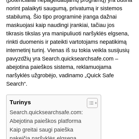
norint palaikyti saugumą, privatumą ir sistemos
stabilumą. Šio tipo programinė įranga dažnai
maskuojasi kaip naudingi įrankiai, tačiau jos
tikrasis tikslas yra manipuliuoti naršyklės elgsena,
rinkti duomenis ir pateikti vartotojams nepatikimą
internetinį turinį. Vienas iš su tokia veikla susijusių
pavyzdžių yra Search.quicksearchsafe.com –
abejotina paieškos sistema, reklamuojama
naršyklės užgrobėjo, vadinamo „Quick Safe
Search“.
Turinys
Search.quicksearchsafe.com:
Abejotina paieškos platforma
Kaip greitai saugi paieška
pakeičia naršyklės elgseną