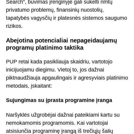
Search“, buvimas įrenginyje gali sukelti rimtų
privatumo problemų, finansinių nuostolių,
tapatybės vagysčių ir platesnės sistemos saugumo
rizikos.
Abejotina potencialiai nepageidaujamų
programų platinimo taktika
PUP retai kada pasikliauja skaidriu, vartotojo
inicijuojamu diegimu. Vietoj to, jos dažnai
piktnaudžiauja apgaulingais ir agresyviais platinimo
metodais, įskaitant:
Sujungimas su įprasta programine įranga
Naršyklės užgrobėjai dažnai pateikiami kartu su
nemokamomis programomis. Kai vartotojai
atsisiunčia programinę įrangą iš trečiųjų šalių