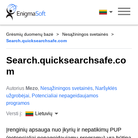
Skip
to
Lietuvių
content
Grėsmių duomenų bazė
Nesąžiningos svetainės
Search.quicksearchsafe.com
Search.quicksearchsafe.co
m
Autorius
Mezo
,
Nesąžiningos svetainės
,
Naršyklės
užgrobėjai
,
Potencialiai nepageidaujamos
programos
Versti į:
Lietuvių
Įrenginių apsauga nuo įkyrių ir nepatikimų PUP
(potencialiai nepageidaujamų programų) yra būtina