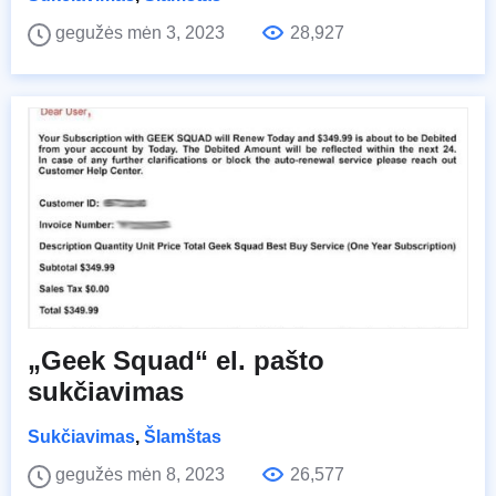
gegužės mėn 3, 2023
28,927
„Geek Squad“ el. pašto
sukčiavimas
Sukčiavimas
,
Šlamštas
gegužės mėn 8, 2023
26,577