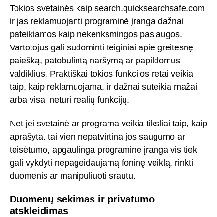
Tokios svetainės kaip search.quicksearchsafe.com
ir jas reklamuojanti programinė įranga dažnai
pateikiamos kaip nekenksmingos paslaugos.
Vartotojus gali sudominti teiginiai apie greitesnę
paiešką, patobulintą naršymą ar papildomus
valdiklius. Praktiškai tokios funkcijos retai veikia
taip, kaip reklamuojama, ir dažnai suteikia mažai
arba visai neturi realių funkcijų.
Net jei svetainė ar programa veikia tiksliai taip, kaip
aprašyta, tai vien nepatvirtina jos saugumo ar
teisėtumo, apgaulinga programinė įranga vis tiek
gali vykdyti nepageidaujamą foninę veiklą, rinkti
duomenis ar manipuliuoti srautu.
Duomenų sekimas ir privatumo
atskleidimas