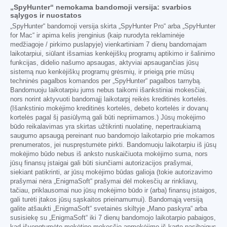
„SpyHunter“ nemokama bandomoji versija: svarbios
sąlygos ir nuostatos
„SpyHunter“ bandomoji versija skirta „SpyHunter Pro“ arba „SpyHunter
for Mac“ ir apima kelis įrenginius (kaip nurodyta reklaminėje
medžiagoje / pirkimo puslapyje) vienkartiniam 7 dienų bandomajam
laikotarpiui, siūlant išsamias kenkėjiškų programų aptikimo ir šalinimo
funkcijas, didelio našumo apsaugas, aktyviai apsaugančias jūsų
sistemą nuo kenkėjiškų programų grėsmių, ir prieigą prie mūsų
techninės pagalbos komandos per „SpyHunter“ pagalbos tarnybą.
Bandomuoju laikotarpiu jums nebus taikomi išankstiniai mokesčiai,
nors norint aktyvuoti bandomąjį laikotarpį reikės kreditinės kortelės.
(Išankstinio mokėjimo kreditinės kortelės, debeto kortelės ir dovanų
kortelės pagal šį pasiūlymą gali būti nepriimamos.) Jūsų mokėjimo
būdo reikalavimas yra skirtas užtikrinti nuolatinę, nepertraukiamą
saugumo apsaugą pereinant nuo bandomojo laikotarpio prie mokamos
prenumeratos, jei nuspręstumėte pirkti. Bandomuoju laikotarpiu iš jūsų
mokėjimo būdo nebus iš anksto nuskaičiuota mokėjimo suma, nors
jūsų finansų įstaigai gali būti siunčiami autorizacijos prašymai,
siekiant patikrinti, ar jūsų mokėjimo būdas galioja (tokie autorizavimo
prašymai nėra „EnigmaSoft“ prašymai dėl mokesčių ar rinkliavų,
tačiau, priklausomai nuo jūsų mokėjimo būdo ir (arba) finansų įstaigos,
gali turėti įtakos jūsų sąskaitos prieinamumui). Bandomąją versiją
galite atšaukti „EnigmaSoft“ svetainės skiltyje „Mano paskyra“ arba
susisiekę su „EnigmaSoft“ iki 7 dienų bandomojo laikotarpio pabaigos,