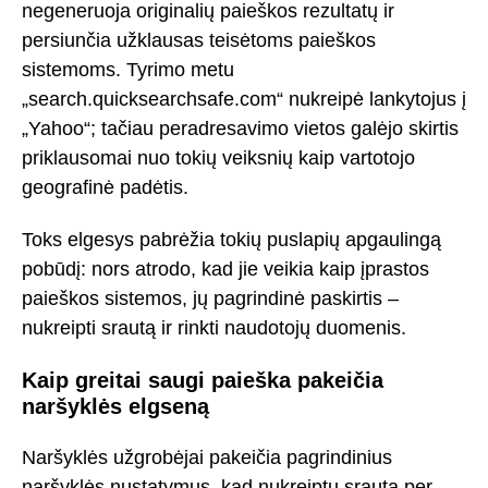
negeneruoja originalių paieškos rezultatų ir
persiunčia užklausas teisėtoms paieškos
sistemoms. Tyrimo metu
„search.quicksearchsafe.com“ nukreipė lankytojus į
„Yahoo“; tačiau peradresavimo vietos galėjo skirtis
priklausomai nuo tokių veiksnių kaip vartotojo
geografinė padėtis.
Toks elgesys pabrėžia tokių puslapių apgaulingą
pobūdį: nors atrodo, kad jie veikia kaip įprastos
paieškos sistemos, jų pagrindinė paskirtis –
nukreipti srautą ir rinkti naudotojų duomenis.
Kaip greitai saugi paieška pakeičia
naršyklės elgseną
Naršyklės užgrobėjai pakeičia pagrindinius
naršyklės nustatymus, kad nukreiptų srautą per