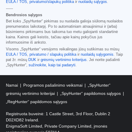
EULA / TOS
,
privatumo/slapukų politika
ir
nuolaidų sąlygos
.
------
Bendrosios sąlygos
Bet koks „SpyHunter“ pirkimas su nuolaida galioja siūlomą nuolaidos
prenumeratos laikotarpį. Po to automatiniam atnaujinimui ir (arba)
būsimiems pirkimams bus taikoma tuo metu galiojanti standartinė
kaina. Kainos gali keistis, tačiau apie kainų pokyčius jus
informuosime iš anksto.
Visoms „SpyHunter“ versijoms reikalingas jūsų sutikimas su mūsų
EULA / TOS
,
privatumo / slapukų politika
ir
nuolaidų sąlygomis
. Taip
pat žr. mūsų
DUK
ir
grėsmių vertinimo kriterijus
. Jei norite pašalinti
„SpyHunter“,
sužinokite, kaip tai padaryti
.
Namai
Programos pašalinimo veiksmai
„SpyHunter“
grėsmių vertinimo kriterijai
„SpyHunter“ papildomos sąlygos
„RegHunter“ papildomos sąlygos
Registruota buveinė: 1 Castle Street, 3rd Floor, Dublin 2
D02XD82 Ireland.
EnigmaSoft Limited, Private Company Limited, įmonės