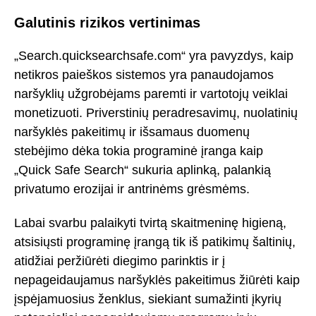
Galutinis rizikos vertinimas
„Search.quicksearchsafe.com“ yra pavyzdys, kaip
netikros paieškos sistemos yra panaudojamos
naršyklių užgrobėjams paremti ir vartotojų veiklai
monetizuoti. Priverstinių peradresavimų, nuolatinių
naršyklės pakeitimų ir išsamaus duomenų
stebėjimo dėka tokia programinė įranga kaip
„Quick Safe Search“ sukuria aplinką, palankią
privatumo erozijai ir antrinėms grėsmėms.
Labai svarbu palaikyti tvirtą skaitmeninę higieną,
atsisiųsti programinę įrangą tik iš patikimų šaltinių,
atidžiai peržiūrėti diegimo parinktis ir į
nepageidaujamus naršyklės pakeitimus žiūrėti kaip
įspėjamuosius ženklus, siekiant sumažinti įkyrių