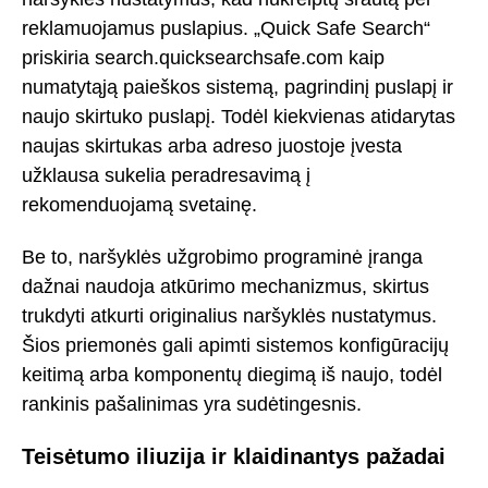
reklamuojamus puslapius. „Quick Safe Search“
priskiria search.quicksearchsafe.com kaip
numatytąją paieškos sistemą, pagrindinį puslapį ir
naujo skirtuko puslapį. Todėl kiekvienas atidarytas
naujas skirtukas arba adreso juostoje įvesta
užklausa sukelia peradresavimą į
rekomenduojamą svetainę.
Be to, naršyklės užgrobimo programinė įranga
dažnai naudoja atkūrimo mechanizmus, skirtus
trukdyti atkurti originalius naršyklės nustatymus.
Šios priemonės gali apimti sistemos konfigūracijų
keitimą arba komponentų diegimą iš naujo, todėl
rankinis pašalinimas yra sudėtingesnis.
Teisėtumo iliuzija ir klaidinantys pažadai