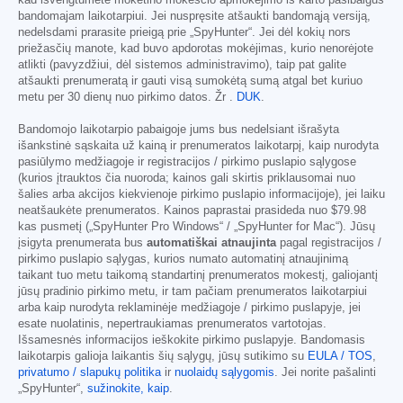
kad išvengtumėte mokėtino mokesčio apmokėjimo iš karto pasibaigus
bandomajam laikotarpiui. Jei nuspręsite atšaukti bandomąją versiją,
nedelsdami prarasite prieigą prie „SpyHunter“. Jei dėl kokių nors
priežasčių manote, kad buvo apdorotas mokėjimas, kurio nenorėjote
atlikti (pavyzdžiui, dėl sistemos administravimo), taip pat galite
atšaukti prenumeratą ir gauti visą sumokėtą sumą atgal bet kuriuo
metu per 30 dienų nuo pirkimo datos. Žr .
DUK
.
Bandomojo laikotarpio pabaigoje jums bus nedelsiant išrašyta
išankstinė sąskaita už kainą ir prenumeratos laikotarpį, kaip nurodyta
pasiūlymo medžiagoje ir registracijos / pirkimo puslapio sąlygose
(kurios įtrauktos čia nuoroda; kainos gali skirtis priklausomai nuo
šalies arba akcijos kiekvienoje pirkimo puslapio informacijoje), jei laiku
neatšaukėte prenumeratos. Kainos paprastai prasideda nuo
$79.98
kas pusmetį („SpyHunter Pro Windows“ / „SpyHunter for Mac“). Jūsų
įsigyta prenumerata bus
automatiškai atnaujinta
pagal registracijos /
pirkimo puslapio sąlygas, kurios numato automatinį atnaujinimą
taikant tuo metu taikomą standartinį prenumeratos mokestį, galiojantį
jūsų pradinio pirkimo metu, ir tam pačiam prenumeratos laikotarpiui
arba kaip nurodyta reklaminėje medžiagoje / pirkimo puslapyje, jei
esate nuolatinis, nepertraukiamas prenumeratos vartotojas.
Išsamesnės informacijos ieškokite pirkimo puslapyje. Bandomasis
laikotarpis galioja laikantis šių sąlygų, jūsų sutikimo su
EULA / TOS
,
privatumo / slapukų politika
ir
nuolaidų sąlygomis
. Jei norite pašalinti
„SpyHunter“,
sužinokite, kaip
.