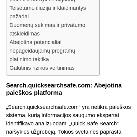
Teisėtumo iliuzija ir klaidinantys
pažadai
Duomenų sekimas ir privatumo
atskleidimas
Abejotina potencialiai
nepageidaujamų programų
platinimo taktika
Galutinis rizikos vertinimas
Search.quicksearchsafe.com: Abejotina
paieškos platforma
„Search.quicksearchsafe.com“ yra netikra paieškos
sistema, kurią informacijos saugumo ekspertai
identifikavo analizuodami „Quick Safe Search“
naršyklės užgrobėją. Tokios svetainės paprastai