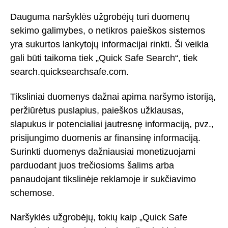
Dauguma naršyklės užgrobėjų turi duomenų
sekimo galimybes, o netikros paieškos sistemos
yra sukurtos lankytojų informacijai rinkti. Ši veikla
gali būti taikoma tiek „Quick Safe Search“, tiek
search.quicksearchsafe.com.
Tiksliniai duomenys dažnai apima naršymo istoriją,
peržiūrėtus puslapius, paieškos užklausas,
slapukus ir potencialiai jautresnę informaciją, pvz.,
prisijungimo duomenis ar finansinę informaciją.
Surinkti duomenys dažniausiai monetizuojami
parduodant juos trečiosioms šalims arba
panaudojant tikslinėje reklamoje ir sukčiavimo
schemose.
Naršyklės užgrobėjų, tokių kaip „Quick Safe