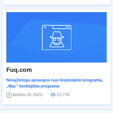
Fuq.com
Nesąžininga apsaugos nuo šnipinėjimo programa
,
„Mac“ kenkėjiška programa
birželis 26, 2023
22,776