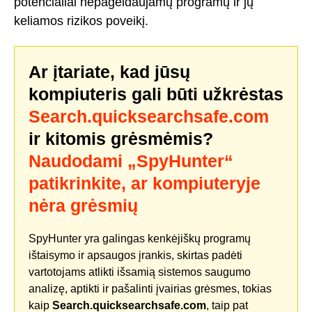
potencialiai nepageidaujamų programų ir jų
keliamos rizikos poveikį.
Ar įtariate, kad jūsų
kompiuteris gali būti užkrėstas
Search.quicksearchsafe.com
ir kitomis grėsmėmis?
Naudodami „SpyHunter“
patikrinkite, ar kompiuteryje
nėra grėsmių
SpyHunter yra galingas kenkėjiškų programų
ištaisymo ir apsaugos įrankis, skirtas padėti
vartotojams atlikti išsamią sistemos saugumo
analizę, aptikti ir pašalinti įvairias grėsmes, tokias
kaip
Search.quicksearchsafe.com
, taip pat