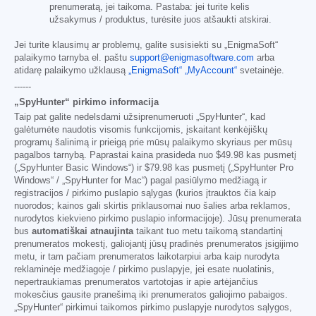
prenumeratą, jei taikoma. Pastaba: jei turite kelis
užsakymus / produktus, turėsite juos atšaukti atskirai.
Jei turite klausimų ar problemų, galite susisiekti su „EnigmaSoft“
palaikymo tarnyba el. paštu
support@enigmasoftware.com
arba
atidarę palaikymo užklausą
„EnigmaSoft“ „MyAccount“
svetainėje.
------
„SpyHunter“ pirkimo informacija
Taip pat galite nedelsdami užsiprenumeruoti „SpyHunter“, kad
galėtumėte naudotis visomis funkcijomis, įskaitant kenkėjiškų
programų šalinimą ir prieigą prie mūsų palaikymo skyriaus per mūsų
pagalbos tarnybą. Paprastai kaina prasideda nuo
$49.98
kas pusmetį
(„SpyHunter Basic Windows“) ir
$79.98
kas pusmetį („SpyHunter Pro
Windows“ / „SpyHunter for Mac“) pagal pasiūlymo medžiagą ir
registracijos / pirkimo puslapio sąlygas (kurios įtrauktos čia kaip
nuorodos; kainos gali skirtis priklausomai nuo šalies arba reklamos,
nurodytos kiekvieno pirkimo puslapio informacijoje). Jūsų prenumerata
bus
automatiškai atnaujinta
taikant tuo metu taikomą standartinį
prenumeratos mokestį, galiojantį jūsų pradinės prenumeratos įsigijimo
metu, ir tam pačiam prenumeratos laikotarpiui arba kaip nurodyta
reklaminėje medžiagoje / pirkimo puslapyje, jei esate nuolatinis,
nepertraukiamas prenumeratos vartotojas ir apie artėjančius
mokesčius gausite pranešimą iki prenumeratos galiojimo pabaigos.
„SpyHunter“ pirkimui taikomos pirkimo puslapyje nurodytos sąlygos,