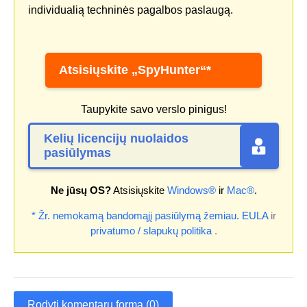
individualią techninės pagalbos paslaugą.
Atsisiųskite „SpyHunter“*
Taupykite savo verslo pinigus!
Kelių licencijų nuolaidos
pasiūlymas
Ne jūsų OS?
Atsisiųskite
Windows®
ir
Mac®
.
* Žr. nemokamą bandomąjį pasiūlymą žemiau.
EULA
ir
privatumo / slapukų politika
.
Rodyti komentarų formą (0)