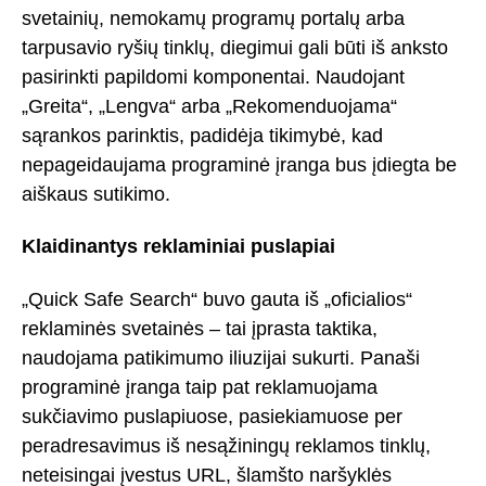
svetainių, nemokamų programų portalų arba
tarpusavio ryšių tinklų, diegimui gali būti iš anksto
pasirinkti papildomi komponentai. Naudojant
„Greita“, „Lengva“ arba „Rekomenduojama“
sąrankos parinktis, padidėja tikimybė, kad
nepageidaujama programinė įranga bus įdiegta be
aiškaus sutikimo.
Klaidinantys reklaminiai puslapiai
„Quick Safe Search“ buvo gauta iš „oficialios“
reklaminės svetainės – tai įprasta taktika,
naudojama patikimumo iliuzijai sukurti. Panaši
programinė įranga taip pat reklamuojama
sukčiavimo puslapiuose, pasiekiamuose per
peradresavimus iš nesąžiningų reklamos tinklų,
neteisingai įvestus URL, šlamšto naršyklės