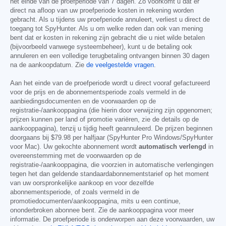
het einde van de proefperiode van 7 dagen. Zo voorkomt u dat er
direct na afloop van uw proefperiode kosten in rekening worden
gebracht. Als u tijdens uw proefperiode annuleert, verliest u direct de
toegang tot SpyHunter. Als u om welke reden dan ook van mening
bent dat er kosten in rekening zijn gebracht die u niet wilde betalen
(bijvoorbeeld vanwege systeembeheer), kunt u de betaling ook
annuleren en een volledige terugbetaling ontvangen binnen 30 dagen
na de aankoopdatum. Zie
de veelgestelde vragen
.
Aan het einde van de proefperiode wordt u direct vooraf gefactureerd
voor de prijs en de abonnementsperiode zoals vermeld in de
aanbiedingsdocumenten en de voorwaarden op de
registratie-/aankooppagina (die hierin door verwijzing zijn opgenomen;
prijzen kunnen per land of promotie variëren, zie de details op de
aankooppagina), tenzij u tijdig heeft geannuleerd. De prijzen beginnen
doorgaans bij
$79.98
per halfjaar (SpyHunter Pro Windows/SpyHunter
voor Mac). Uw gekochte abonnement wordt
automatisch verlengd
in
overeenstemming met de voorwaarden op de
registratie-/aankooppagina, die voorzien in automatische verlengingen
tegen het dan geldende standaardabonnementstarief op het moment
van uw oorspronkelijke aankoop en voor dezelfde
abonnementsperiode, of zoals vermeld in de
promotiedocumenten/aankooppagina, mits u een continue,
ononderbroken abonnee bent. Zie de aankooppagina voor meer
informatie. De proefperiode is onderworpen aan deze voorwaarden, uw