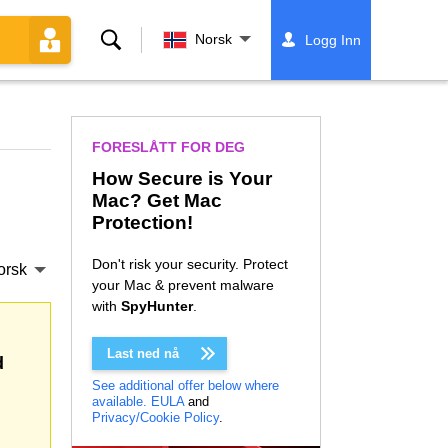
Søk
Norsk
Logg Inn
FORESLÅTT FOR DEG
How Secure is Your
Mac? Get Mac
Protection!
Don't risk your security. Protect
orsk
your Mac & prevent malware
with
SpyHunter
.
Last ned nå
d
See additional offer below where
available.
EULA
and
Privacy/Cookie Policy
.