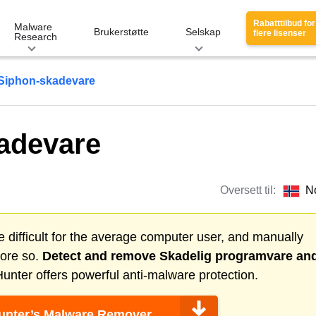
Rabatttilbud for
Malware
Brukerstøtte
Selskap
flere lisenser
Research
Siphon-skadevare
adevare
Oversett til:
N
 difficult for the average computer user, and manually
more so.
Detect and remove
Skadelig programvare
an
nter offers powerful anti-malware protection.
nter’s Malware Remover