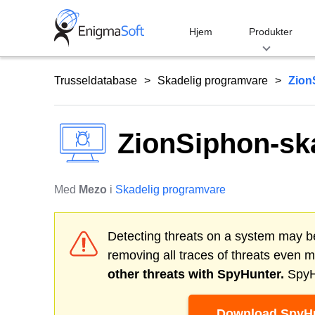
Skip
to
Hjem
Produkter
content
Trusseldatabase
Skadelig programvare
Zion
ZionSiphon-sk
Med
Mezo
i
Skadelig programvare
Detecting threats on a system may be
removing all traces of threats even 
other threats with SpyHunter.
SpyHu
Download SpyHu