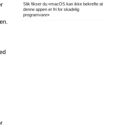
er
Slik fikser du «macOS kan ikke bekrefte at
denne appen er fri for skadelig
programvare»
en.
med
or