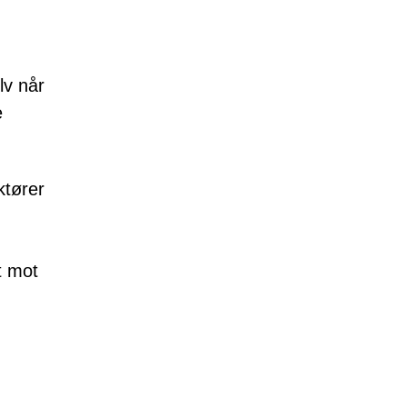
lv når
e
ktører
t mot