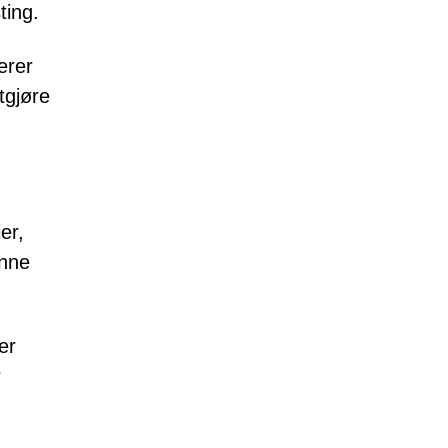
ting.
erer
tgjøre
er,
enne
er
r