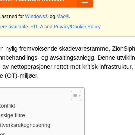
ast ned for
Windows®
og
Mac®
.
ere available.
EULA
and
Privacy/Cookie Policy
.
rt en nylig fremvoksende skadevarestamme, ZionSip
vannbehandlings- og avsaltingsanlegg. Denne utvikli
av nettoperasjoner rettet mot kritisk infrastruktur,
ke (OT)-miljøer.
onflikt
sige filtre
ttverksrekognosering
er