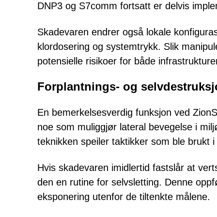
DNP3 og S7comm fortsatt er delvis impleme
Skadevaren endrer også lokale konfigurasj
klordosering og systemtrykk. Slik manipu
potensielle risikoer for både infrastrukture
Forplantnings- og selvdestruk
En bemerkelsesverdig funksjon ved ZionSip
noe som muliggjør lateral bevegelse i mil
teknikken speiler taktikker som ble brukt i
Hvis skadevaren imidlertid fastslår at vert
den en rutine for selvsletting. Denne opp
eksponering utenfor de tiltenkte målene.