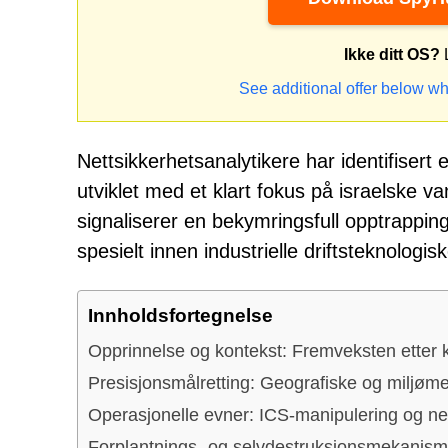
Ikke ditt OS?
L
See additional offer below wh
Nettsikkerhetsanalytikere har identifise
utviklet med et klart fokus på israelske 
signaliserer en bekymringsfull opptrapping 
spesielt innen industrielle driftsteknologis
Innholdsfortegnelse
Opprinnelse og kontekst: Fremveksten etter k
Presisjonsmålretting: Geografiske og miljømes
Operasjonelle evner: ICS-manipulering og ne
Forplantnings- og selvdestruksjonsmekanism