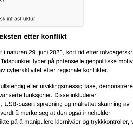
isk infrastruktur
ksten etter konflikt
i naturen 29. juni 2025, kort tid etter tolvdagersk
 Tidspunktet tyder på potensielle geopolitiske motiv
yberaktivitet etter regionale konflikter.
ufullstendig eller utviklingsmessig fase, demonstrere
anserte funksjoner. Disse inkluderer
r, USB-basert spredning og målrettet skanning av
er verdt å merke seg at den også inneholder
ikte på å manipulere klornivåer og trykkkontroller, v