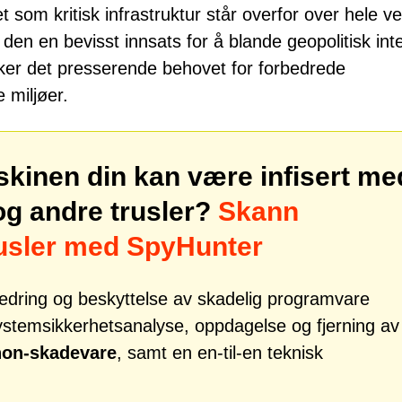
 som kritisk infrastruktur står overfor over hele v
 den en bevisst innsats for å blande geopolitisk int
ker det presserende behovet for forbedrede
e miljøer.
skinen din kan være infisert me
g andre trusler?
Skann
rusler med SpyHunter
tbedring og beskyttelse av skadelig programvare
systemsikkerhetsanalyse, oppdagelse og fjerning av
hon-skadevare
, samt en en-til-en teknisk