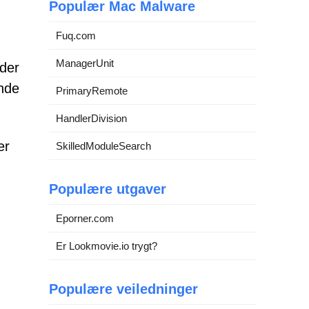
Populær Mac Malware
Fuq.com
ManagerUnit
nder
ende
PrimaryRemote
HandlerDivision
er
SkilledModuleSearch
Populære utgaver
Eporner.com
Er Lookmovie.io trygt?
Populære veiledninger