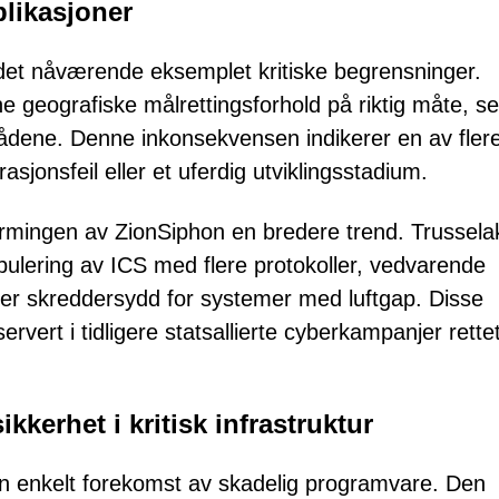
plikasjoner
 det nåværende eksemplet kritiske begrensninger.
ne geografiske målrettingsforhold på riktig måte, se
rådene. Denne inkonsekvensen indikerer en av fler
rasjonsfeil eller et uferdig utviklingsstadium.
formingen av ZionSiphon en bredere trend. Trussela
ulering av ICS med flere protokoller, vedvarende
der skreddersydd for systemer med luftgap. Disse
rvert i tidligere statsallierte cyberkampanjer rette
kkerhet i kritisk infrastruktur
n enkelt forekomst av skadelig programvare. Den