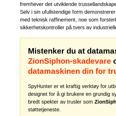
fremhever det utviklende trussellandskapet
Selv i sin ufullstendige form demonstrerer
med teknisk raffinement, noe som forster
sikkerhetskontroller på tvers av industriell
Mistenker du at datama
ZionSiphon-skadevare
o
datamaskinen din for t
SpyHunter er et kraftig verktøy for u
designet for å gi brukere en grundig 
bredt spekter av trusler som
ZionSip
støttetjeneste.