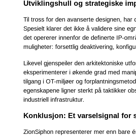
Utviklingshull og strategiske im
Til tross for den avanserte designen, har
Spesielt klarer det ikke å validere sine eg
det opererer innenfor de definerte IP-om
muligheter: forsettlig deaktivering, konfigu
Likevel gjenspeiler den arkitektoniske ut
eksperimenterer i økende grad med manip
tilgang i OT-miljøer og forplantningsmeto
egenskapene ligner sterkt på taktikker obse
industriell infrastruktur.
Konklusjon: Et varselsignal for si
ZionSiphon representerer mer enn bare é