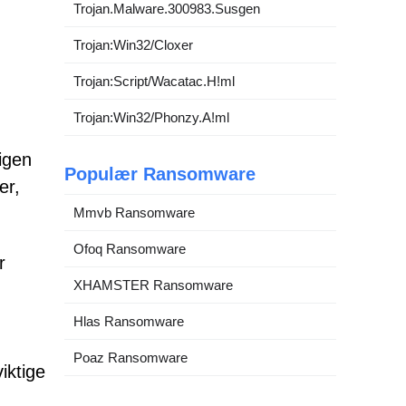
Trojan.Malware.300983.Susgen
Trojan:Win32/Cloxer
Trojan:Script/Wacatac.H!ml
Trojan:Win32/Phonzy.A!ml
rigen
Populær Ransomware
er,
Mmvb Ransomware
Ofoq Ransomware
r
XHAMSTER Ransomware
Hlas Ransomware
Poaz Ransomware
iktige