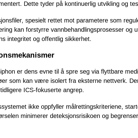
ntert. Dette tyder på kontinuerlig utvikling og tes
onsfiler, spesielt rettet mot parametere som regul
lering kan forstyrre vannbehandlingsprosesser og u
ns integritet og offentlig sikkerhet.
sjonsmekanismer
hon er dens evne til å spre seg via flyttbare medi
jøer som kan være isolert fra eksterne nettverk. D
 tidligere ICS-fokuserte angrep.
ssystemet ikke oppfyller målrettingskriteriene, start
førselen minimerer deteksjonsrisikoen og begrense