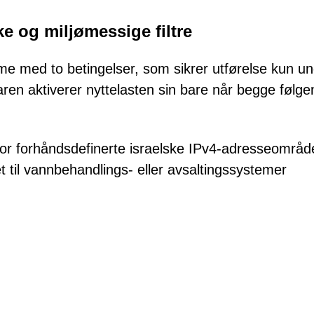
e og miljømessige filtre
e med to betingelser, som sikrer utførelse kun u
ren aktiverer nyttelasten sin bare når begge følg
nfor forhåndsdefinerte israelske IPv4-adresseområd
 til vannbehandlings- eller avsaltingssystemer