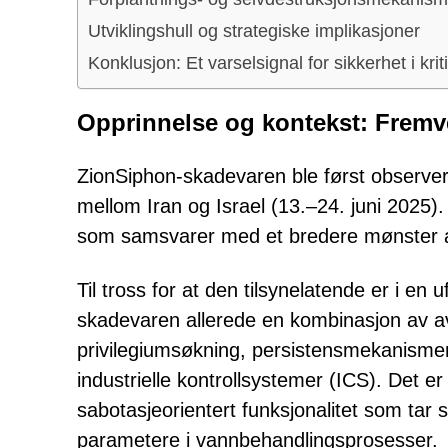
Utviklingshull og strategiske implikasjoner
Konklusjon: Et varselsignal for sikkerhet i krit
Opprinnelse og kontekst: Fremve
ZionSiphon-skadevaren ble først observert 
mellom Iran og Israel (13.–24. juni 2025).
som samsvarer med et bredere mønster av c
Til tross for at den tilsynelatende er i en 
skadevaren allerede en kombinasjon av av
privilegiumsøkning, persistensmekanisme
industrielle kontrollsystemer (ICS). Det 
sabotasjeorientert funksjonalitet som tar s
parametere i vannbehandlingsprosesser.