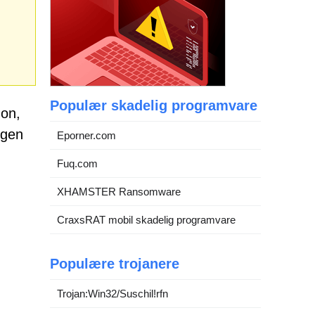
Populær skadelig programvare
hon,
ngen
Eporner.com
Fuq.com
XHAMSTER Ransomware
CraxsRAT mobil skadelig programvare
Populære trojanere
Trojan:Win32/Suschil!rfn