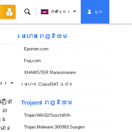
ស្វែងរក
ភាសាខ្មែរ
ចូល
មេរោគពេញនិយម
Eporner.com
Fuq.com
XHAMSTER Ransomware
្មែរ
មេរោគ CraxsRAT ចល័ត
ជឿថា
Trojans ពេញនិយម
ដែល
Trojan:Win32/Suschil!rfn
ើង
Trojan.Malware.300983.Susgen
៌មាន