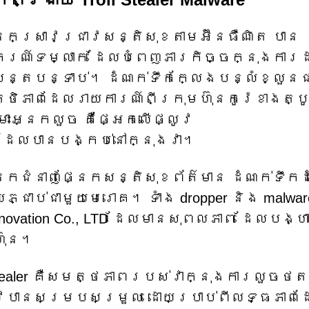
នកស្រាវជ្រាវសន្តិសុខតាមអ៊ីនធឺណិត បាន
រណ៍ទម្លាក់ ដែលបំពេញភារកិច្ចក្នុងការដ
ន្តបន្ទាប់។ ដំណក់ទឹកក្លែងបន្លំខ្លួនជ
ថិភាពដែលរាយការណ៍ពីក្រុមហ៊ុនកូរ៉េខាងត្ប
ឈ្មោះអ្នកលួច គឺផ្អែកលើផ្លូវ
/agent' ដែលបានបង្កប់នៅក្នុងវា។
កជំនាញផ្នែកសន្តិសុខព័ត៌មាន ដំណក់ទឹកដ
្ជាប់ជាមួយមេរោគ។ ទាំង dropper និង malwar
ovation Co., LTD ដែលមានសុពលភាព ដែលបង្ហ
៊ុន។
 Stealer គឺសមត្ថភាពរបស់វាក្នុងការលួចថត
ូវបានសម្របសម្រួល ដោយប្រាប់ពីលទ្ធភាព