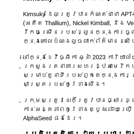
Kimsuky ដែលត្រូវបានកំណត់ថាជា APT43
(អតីត Thallium), Nickel Kimball, និង
រីកចម្រើនរបស់ខ្លួនក្នុងការចូល
ក្នុងគោលបំណងលួចលាក់ព័ត៌មានរសើ
នៅក្នុងខែវិច្ឆិកា ឆ្នាំ 2023 ការ
ក្រសួងរតនាគារសហរដ្ឋអាមេរិកបា
សម្រាប់តួនាទីរបស់ពួកគេក្នុងការប
សាស្ត្ររបស់កូរ៉េខាងជើង។
ក្រុមសត្រូវនេះក៏ត្រូវបានផ្សារភ្
កាន់អង្គភាពកូរ៉េខាងត្បូង ដោយប្រើប្
AlphaSeed ផងដែរ។
ប្រតិបត្តិការវាយប្រហារដាក់ព