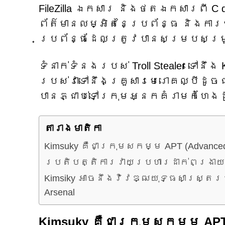
FileZilla ឯកសារ និងថតឯកសារពី C 
ព័ត៌មានលម្អិតនៃប្រព័ន្ធ និងការ
ប្រព័ន្ធដែលត្រូវបានសម្របសម្
ទំនាក់ទំនងរបស់ Troll Stealer ទៅនឹ
របស់វាទៅនឹងគ្រួសារមេរោគល្បីដូចជា 
បានភ្ជាប់ទៅក្រុមអ្នកគំរាមកំហែង
តារាង​មាតិកា
Kimsuky គឺជាក្រុមសកម្ម APT (Advanced P
ប្រតិបត្តិការវាយប្រហារដាក់ពង្រាយ Tro
Kimsiky អាចនឹងវិវឌ្ឍយុទ្ធសាស្ត្ររ
Arsenal
Kimsuky គឺជាក្រុមសកម្ម APT (