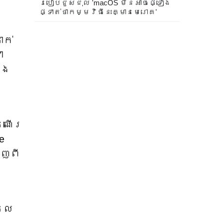
របៀបជួសជុល 'macOS មិនអាចផ្ទៀង
ផ្ទាត់ថាកម្មវិធីនេះគ្មានមេរោគ'
ាក់
ា
ូង
ំណើរ
e
ាញពី
ដែល