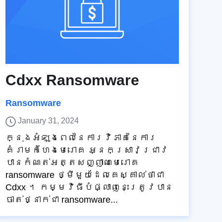
Cdxx Ransomware
Ransomware
January 31, 2024
ក្នុងអំឡុងពេលនៃការវិភាគនៃការ
គំរាមកំហែងមេរោគ អ្នកស្រាវជ្រាវ
បានកំណត់អត្តសញ្ញាណមេរោគ
ransomware ថ្មីមួយដែលគេស្គាល់ថាជា
Cdxx ។ កម្មវិធីបំផ្លាញនេះត្រូវបាន
ចាត់ថ្នាក់ជា ransomware...