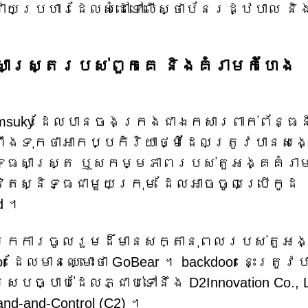
រវាយប្រហារដែលសំដៅទៅលើស្ថាប័នរដ្ឋបាល និ
សាស្ត្ររបស់ពួកគេ និងគំរាមកំហែង
imsuky ដែលបានចងក្រងជាឯកសារពាក់ព័ន្ធ
ងទុកថាអាកប្បកិរិយាថ្មីដែលត្រូវបានសង
ុទ្ធសាស្ត្រ ឬសកម្មភាពរបស់តួអង្គគំរា
ិតស្និទ្ធជាមួយក្រុម ដែលអាចចូលប្រើកូដ
d ។
ទៅរកការចូលរួមដ៏មានសក្តានុពលរបស់តួអ
 ដែលមានឈ្មោះថា GoBear ។ backdoor នេះត្រូវប
ច្បាប់ដែលភ្ជាប់ទៅនឹង D2Innovation Co., 
nd-and-Control (C2) ។