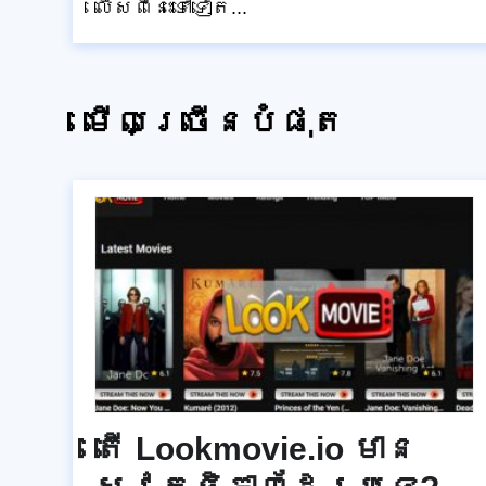
លើសពីនេះទៅទៀត...
មើលច្រើនបំផុត
តើ Lookmovie.io មាន