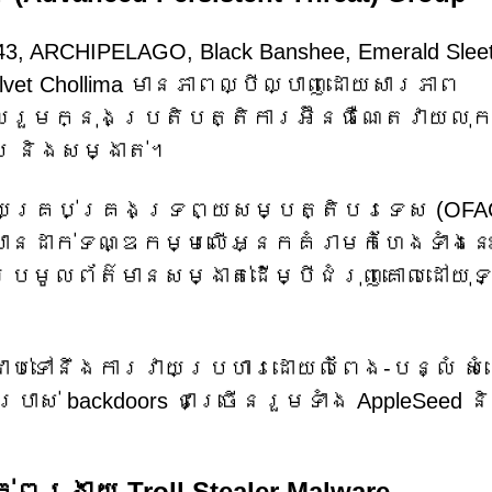
, ARCHIPELAGO, Black Banshee, Emerald Slee
 Velvet Chollima មានភាពល្បីល្បាញដោយសារភាព
រួមក្នុងប្រតិបត្តិការអ៊ីនធឺណេតវាយលុ
ប និងសម្ងាត់។
ិយាល័យគ្រប់គ្រងទ្រព្យសម្បត្តិបរទេស (OFAC
នដាក់ទណ្ឌកម្មលើអ្នកគំរាមកំហែងទាំងនេ
្រមូលព័ត៌មានសម្ងាត់ដើម្បីជំរុញគោលដៅយុទ
ជាប់ទៅនឹងការវាយប្រហារដោយលំពែង-បន្លំ សំដ
រាស់ backdoors ជាច្រើនរួមទាំង AppleSeed ន
ង្រាយ Troll Stealer Malware