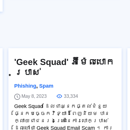
'Geek Squad' អ៊ីម៉ែលបោក
ប្រាស់
Phishing
,
Spam
May 8, 2023
33,334
Geek Squad ដែលជាអ្នកផ្តល់ជំនួយ
ផ្នែកបច្ចេកវិទ្យាដ៏ពេញនិយម បាន
ក្លាយជាជនរងគ្រោះនៃការបោកប្រាស់
ដែលហៅថា Geek Squad Email Scam ។ ការ