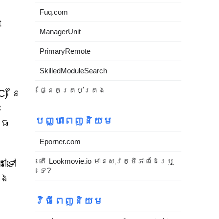
Fuq.com
t
ManagerUnit
ក
PrimaryRemote
SkilledModuleSearch
ផ្នែកគ្រប់គ្រង
) នៃ
ះ
បញ្ហាពេញនិយម
្ធ
Eporner.com
តើ Lookmovie.io មានសុវត្ថិភាពដែរឬ
ៅទៅ
ទេ?
ិង
វិធីពេញនិយម