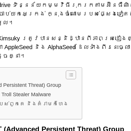
drive ទិន្នន័យកម្មវិធីរុករកតាមអ៊ីនធឺណ
ចាប់យកអេក្រង់ ក្នុងចំណោមរបស់ផ្សេងទៀត
រួល។
ង Kimsuky ត្រូវបានសន្និដ្ឋានពីភាពស្រដៀងគ
AppleSeed និង AlphaSeed ដែលទាំងពីរនេះធ្លា
ដូចគ្នា។
ersistent Threat) Group
ll Stealer Malware
បស់ពួកគេ និងគំរាមកំហែង
Advanced Persistent Threat) Group