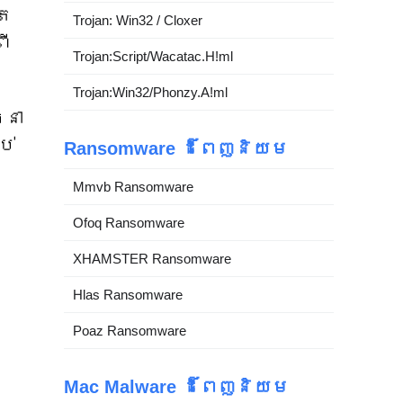
ិត
Trojan: Win32 / Cloxer
ពី
Trojan:Script/Wacatac.H!ml
Trojan:Win32/Phonzy.A!ml
្នា
ប់
Ransomware ដ៏ពេញនិយម
Mmvb Ransomware
Ofoq Ransomware
XHAMSTER Ransomware
Hlas Ransomware
Poaz Ransomware
Mac Malware ដ៏ពេញនិយម