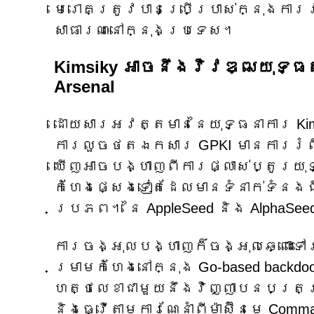
មេរោគត្រូវបានប្រើប្រាស់ក្នុងកា
សាធារណៈនៅក្នុងប្រទេស។
Kimsiky អាចនឹងវិវឌ្ឍយុទ្ធ
Arsenal
ដោយសារអវត្តមាននៃយុទ្ធនាការ K
ការលួចថតឯកសារ GPKI មានការរំពឹ
ឃើញអាចបង្ហាញពីការផ្លាស់ប្តូរយ
កំហែងផ្សេងទៀតដែលមានទំនាក់ទំនងជ
ប្រភព។ នៃ AppleSeed និង AlphaSee
ការចង្អុលបង្ហាញក៏ចង្អុលឆ្ពោះ
ម្រាមកំហែងនៅក្នុង Go-based backdoor
ហត្ថលេខាជាមួយនឹងវិញ្ញាបនបត្រស្រប
និងធ្វើតាមការណែនាំពីម៉ាស៊ីនមេ Comma