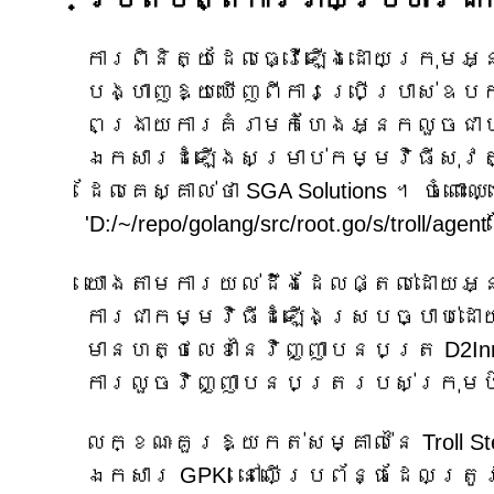
ការពិនិត្យដែលធ្វើឡើងដោយក្រុមអ្
បង្ហាញឱ្យឃើញពីការប្រើប្រាស់ឧបក
ពង្រាយការគំរាមកំហែងអ្នកលួចជាប
ឯកសារដំឡើងសម្រាប់កម្មវិធីសុវត្
ដែលគេស្គាល់ថា SGA Solutions ។ ចំពោះ
'D:/~/repo/golang/src/root.go/s/troll
យោងតាមការយល់ដឹងដែលផ្តល់ដោយអ្ន
ការជាកម្មវិធីដំឡើងស្របច្បាប់ដោយភ
មានហត្ថលេខានៃវិញ្ញាបនបត្រ D2Inn
ការលួចវិញ្ញាបនបត្ររបស់ក្រុមហ
លក្ខណៈគួរឱ្យកត់សម្គាល់នៃ Troll
ឯកសារ GPKI នៅលើប្រព័ន្ធដែលត្រ