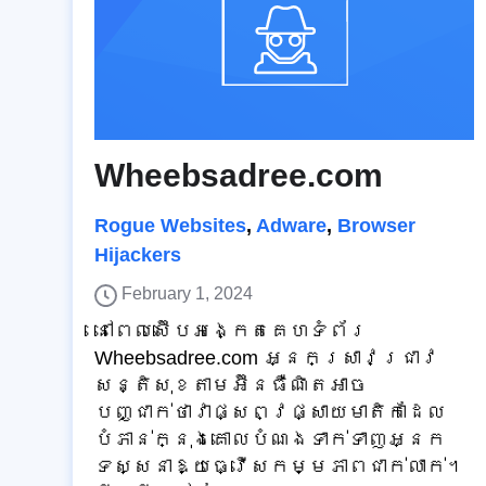
Wheebsadree.com
Rogue Websites
,
Adware
,
Browser
Hijackers
February 1, 2024
នៅពេលស៊ើបអង្កេតគេហទំព័រ
Wheebsadree.com អ្នកស្រាវជ្រាវ
សន្តិសុខតាមអ៊ីនធឺណិតអាច
បញ្ជាក់ថាវាផ្សព្វផ្សាយមាតិកាដែល
បំភាន់ក្នុងគោលបំណងទាក់ទាញអ្នក
ទស្សនាឱ្យធ្វើសកម្មភាពជាក់លាក់។