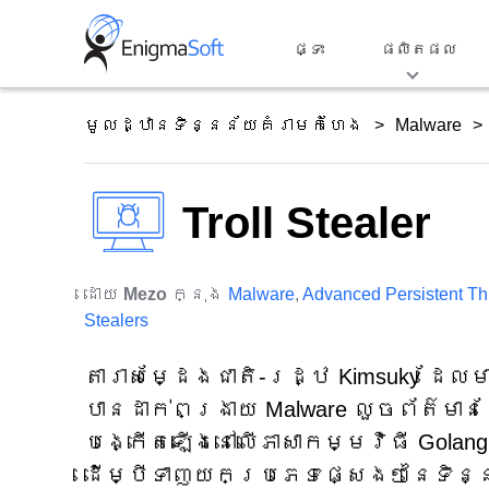
Skip
to
ផ្ទះ
ផលិតផល
content
មូលដ្ឋានទិន្នន័យគំរាមកំហែង
Malware
Troll Stealer
ដោយ
Mezo
ក្នុង
Malware
,
Advanced Persistent Th
Stealers
តារាសម្ដែងជាតិ-រដ្ឋ Kimsuky ដែលម
បានដាក់ពង្រាយ Malware លួចព័ត៌មាន
បង្កើតឡើងនៅលើភាសាកម្មវិធី Golan
ដើម្បីទាញយកប្រភេទផ្សេងៗនៃទិន្ន