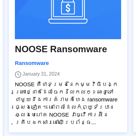
NOOSE Ransomware
Ransomware
January 31, 2024
NOOSE គឺជាទម្រង់នៃកម្មវិធីបង្ក
គ្រោះថ្នាក់ដែលចែករំលែកលក្ខណៈទូទៅ
ជាមួយនឹងការគំរាមកំហែង ransomware
ផ្សេងទៀត។ នៅពេលដែលកុំព្យូទ័របាន
ឆ្លងមេរោគ NOOSE វាធ្វើការអ៊ិន
គ្រីបឯកសារនៅលើប្រព័ន្ធ...