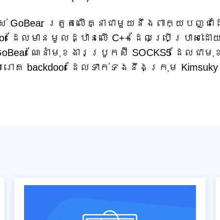
ស់ GoBear ត្រួតលើគ្នាជាមួយនឹងពាក្យបញ្ជា
oor ដែលមានមូលដ្ឋានលើ C++ ដែលប្រើប្រាស់ដោ
GoBear ណែនាំមុខងារប្រូកស៊ី SOCKS5 ដែលជាម
រោគ backdoor ដែលទាក់ទងនឹងក្រុម Kimsuky