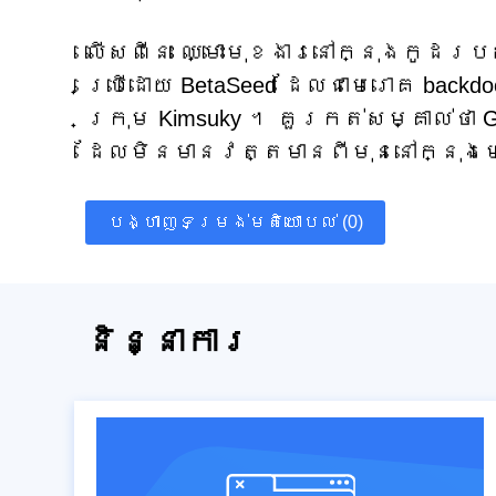
លើសពីនេះ ឈ្មោះមុខងារនៅក្នុងកូដរប
ប្រើដោយ BetaSeed ដែលជាមេរោគ backd
ក្រុម Kimsuky ។ គួរកត់សម្គាល់ថា 
ដែលមិនមានវត្តមានពីមុននៅក្នុងមេ
បង្ហាញទម្រង់មតិយោបល់ (0)
និន្នាការ