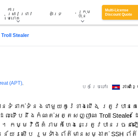
ការ
Multi-License
ក្រុម
ស្រាវជ្រាវ
គាំទ្រ
Discount Quote
ហ៊ុន
មេរោគ
Troll Stealer
reat (APT)
,
បកប្រែទៅ៖
ភាសាខ
ានទំនាក់ទំនងជាមួយកូរ៉េខាងជើង ត្រូវបានគេ
ដែលទើបនឹងកំណត់អត្តសញ្ញាណ Troll Stealer 
g ។ កម្មវិធីគំរាមកំហែងនេះត្រូវបានរចនាឡ
ន័យរសើប រួមទាំងព័ត៌មានសម្ងាត់ SSH ព័ត