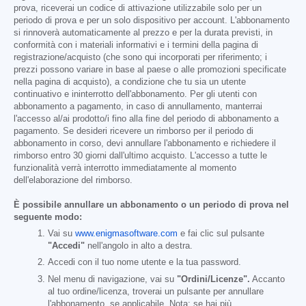
prova, riceverai un codice di attivazione utilizzabile solo per un
periodo di prova e per un solo dispositivo per account. L'abbonamento
si rinnoverà automaticamente al prezzo e per la durata previsti, in
conformità con i materiali informativi e i termini della pagina di
registrazione/acquisto (che sono qui incorporati per riferimento; i
prezzi possono variare in base al paese o alle promozioni specificate
nella pagina di acquisto), a condizione che tu sia un utente
continuativo e ininterrotto dell'abbonamento. Per gli utenti con
abbonamento a pagamento, in caso di annullamento, manterrai
l'accesso al/ai prodotto/i fino alla fine del periodo di abbonamento a
pagamento. Se desideri ricevere un rimborso per il periodo di
abbonamento in corso, devi annullare l'abbonamento e richiedere il
rimborso entro 30 giorni dall'ultimo acquisto. L'accesso a tutte le
funzionalità verrà interrotto immediatamente al momento
dell'elaborazione del rimborso.
È possibile annullare un abbonamento o un periodo di prova nel
seguente modo:
Vai su
www.enigmasoftware.com
e fai clic sul pulsante
"Accedi"
nell'angolo in alto a destra.
Accedi con il tuo nome utente e la tua password.
Nel menu di navigazione, vai su
"Ordini/Licenze".
Accanto
al tuo ordine/licenza, troverai un pulsante per annullare
l'abbonamento, se applicabile. Nota: se hai più