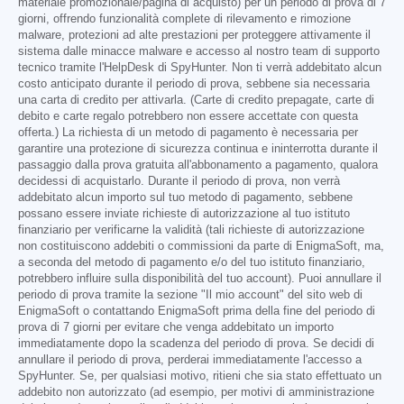
materiale promozionale/pagina di acquisto) per un periodo di prova di 7
giorni, offrendo funzionalità complete di rilevamento e rimozione
malware, protezioni ad alte prestazioni per proteggere attivamente il
sistema dalle minacce malware e accesso al nostro team di supporto
tecnico tramite l'HelpDesk di SpyHunter. Non ti verrà addebitato alcun
costo anticipato durante il periodo di prova, sebbene sia necessaria
una carta di credito per attivarla. (Carte di credito prepagate, carte di
debito e carte regalo potrebbero non essere accettate con questa
offerta.) La richiesta di un metodo di pagamento è necessaria per
garantire una protezione di sicurezza continua e ininterrotta durante il
passaggio dalla prova gratuita all'abbonamento a pagamento, qualora
decidessi di acquistarlo. Durante il periodo di prova, non verrà
addebitato alcun importo sul tuo metodo di pagamento, sebbene
possano essere inviate richieste di autorizzazione al tuo istituto
finanziario per verificarne la validità (tali richieste di autorizzazione
non costituiscono addebiti o commissioni da parte di EnigmaSoft, ma,
a seconda del metodo di pagamento e/o del tuo istituto finanziario,
potrebbero influire sulla disponibilità del tuo account). Puoi annullare il
periodo di prova tramite la sezione "Il mio account" del sito web di
EnigmaSoft o contattando EnigmaSoft prima della fine del periodo di
prova di 7 giorni per evitare che venga addebitato un importo
immediatamente dopo la scadenza del periodo di prova. Se decidi di
annullare il periodo di prova, perderai immediatamente l'accesso a
SpyHunter. Se, per qualsiasi motivo, ritieni che sia stato effettuato un
addebito non autorizzato (ad esempio, per motivi di amministrazione