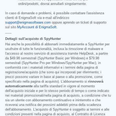
ordini/prodotti, dovrai annullarli singolarmente.
In caso di domande o problemi, è possibile contattare l'assistenza
clienti di EnigmaSoft via e-mail all'indirizzo
support@enigmasoftware.com
oppure aprendo un ticket di supporto
sul sito
MyAccount di EnigmaSoft
.
------
Dettagli sull'acquisto di SpyHunter
Hai anche la possibilità di abbonarti immediatamente a SpyHunter per
usufruire di tutte le funzionalità, inclusa la rimozione di malware e
l'accesso al nostro servizio di assistenza tramite HelpDesk, a partire
da
$49.98
semestrali (SpyHunter Basic per Windows) e
$79.98
semestrali (SpyHunter Pro per Windows/SpyHunter per Mac), in
conformità con i materiali informativi e i termini della pagina di
registrazione/acquisto (che sono qui incorporati per riferimento; i
prezzi possono variare in base al paese o alla promozione, come
specificato nella pagina di acquisto). L'abbonamento si
rinnoverà
automaticamente
alla tariffa standard in vigore al momento
dell'acquisto iniziale e per lo stesso periodo di tempo o come indicato
nei materiali promozionali/nella pagina di acquisto, a condizione che tu
sia un utente con abbonamento continuativo e ininterrotto e che
riceverai una notifica dei prossimi addebiti prima della scadenza
dell'abbonamento. L'acquisto di SpyHunter è soggetto ai termini e alle
condizioni presenti nella pagina di acquisto, al Contratto di Licenza