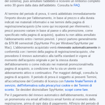
del sistema), puoi annullare l'addebito e ricevere un rimborso completo
entro 30 giorni dalla data dell'addebito. Consulta le
FAQ
.
Al termine del periodo di prova, ti verrà addebitato immediatamente
l'importo dovuto per l'abbonamento, in base al prezzo e alla durata
indicati nei materiali informativi e nei termini della pagina di
registrazione/acquisto (che sono qui incorporati per riferimento; i
prezzi possono variare in base al paese o alla promozione, come
specificato nella pagina di acquisto), qualora tu non abbia annullato
l'abbonamento entro i termini previsti. I prezzi partono generalmente
da
$79.98
semestrali (SpyHunter Pro per Windows/SpyHunter per
Mac). L'abbonamento acquistato verrà
rinnovato automaticamente
in
conformità con i termini della pagina di registrazione/acquisto, che
prevedono il rinnovo automatico alla tariffa standard in vigore al
momento dell'acquisto originale e per la stessa durata
dell'abbonamento o come indicato nei materiali promozionali/nella
pagina di acquisto, a condizione che tu sia un utente con
abbonamento attivo e continuativo. Per maggiori dettagli, consulta la
pagina di acquisto. Il periodo di prova è soggetto ai presenti Termini,
all'accettazione del Contratto di licenza con
l'utente finale/Termini di
servizio
,
dell'Informativa sulla privacy/sui cookie
e
dei Termini di
sconto
. Se desideri disinstallare SpyHunter,
scopri come fare
.
Per il pagamento del rinnovo automatico dell'abbonamento, riceverai
un promemoria via email all'indirizzo email fornito al momento della
registrazione, prima di ogni data di pagamento. All'inizio del periodo di