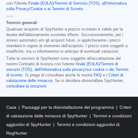
con l'Utente
Finale (EULA)/Termini di Servizio (TOS)
,
all'Informativa
sulla Privacy/Cookie
e
ai Termini di Sconto
.
------
Termini generali
Qualsiasi acquisto di SpyHunter a prezzo scontato è valido per la
durata dell'abbonamento scontato offerto. Successivamente, per i
rinnovi automatici e/o gli acquisti futuri, si applicheranno i prezzi
standard in vigore al momento dell'acquisto. I prezzi sono soggetti a
modifiche, ma vi informeremo in anticipo di eventuali variazioni.
Tutte le versioni di SpyHunter sono soggette all'accettazione del
nostro Contratto di licenza con l'utente
finale (EULA)/Termini di
servizio (TOS)
,
dell'Informativa sulla privacy/sui cookie
e
dei Termini
di sconto
. Si prega di consultare anche le nostre
FAQ
e
i Criteri di
valutazione delle minacce
. Se si desidera disinstallare SpyHunter,
consultare le istruzioni
.
Casa
Passaggi per la disinstallazione del programma
Criteri
di valutazione delle minacce di SpyHunter
Termini e condizioni
aggiuntivi di SpyHunter
Termini e condizioni aggiuntivi di
RegHunter