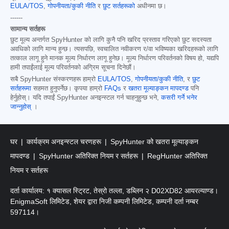
EULA/TOS
,
गोपनीयता/कुकी नीति
र
छुट सर्तहरूको
अधीनमा छ।
------
सामान्य सर्तहरू
छुट मूल्य अन्तर्गत SpyHunter को लागि कुनै पनि खरिद प्रस्ताव गरिएको छुट सदस्यता
अवधिको लागि मान्य हुन्छ। त्यसपछि, स्वचालित नवीकरण र/वा भविष्यका खरिदहरूको लागि
तत्काल लागू हुने मानक मूल्य निर्धारण लागू हुनेछ। मूल्य निर्धारण परिवर्तनको विषय हो, यद्यपि
हामी तपाईंलाई मूल्य परिवर्तनको अग्रिम सूचना दिनेछौं।
सबै SpyHunter संस्करणहरू हाम्रो
EULA/TOS
,
गोपनीयता/कुकी नीति
, र
छुट
सर्तहरूमा
सहमत हुनुपर्नेछ। कृपया हाम्रो
FAQs
र
खतरा मूल्याङ्कन मापदण्ड
पनि
हेर्नुहोस्। यदि तपाईं SpyHunter अनइन्स्टल गर्न चाहनुहुन्छ भने,
कसरी गर्ने भनेर
जान्नुहोस्
।
घर
कार्यक्रम अनइन्स्टल चरणहरू
SpyHunter को खतरा मूल्याङ्कन
मापदण्ड
SpyHunter अतिरिक्त नियम र सर्तहरू
RegHunter अतिरिक्त
नियम र सर्तहरू
दर्ता कार्यालय: १ क्यासल स्ट्रिट, तेस्रो तल्ला, डब्लिन २ D02XD82 आयरल्याण्ड।
EnigmaSoft लिमिटेड, शेयर द्वारा निजी कम्पनी लिमिटेड, कम्पनी दर्ता नम्बर
597114।