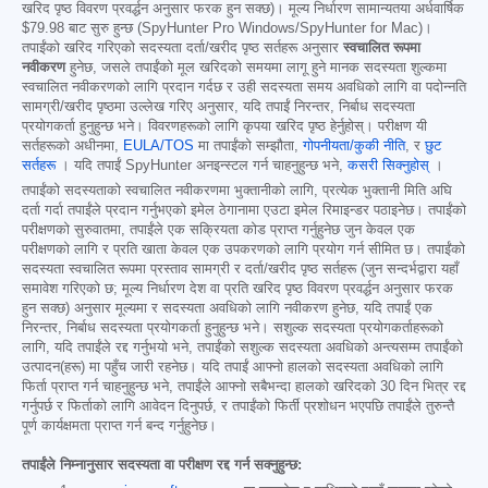
खरिद पृष्ठ विवरण प्रवर्द्धन अनुसार फरक हुन सक्छ)। मूल्य निर्धारण सामान्यतया अर्धवार्षिक
$79.98
बाट सुरु हुन्छ (SpyHunter Pro Windows/SpyHunter for Mac)।
तपाईंको खरिद गरिएको सदस्यता दर्ता/खरीद पृष्ठ सर्तहरू अनुसार
स्वचालित रूपमा
नवीकरण
हुनेछ, जसले तपाईंको मूल खरिदको समयमा लागू हुने मानक सदस्यता शुल्कमा
स्वचालित नवीकरणको लागि प्रदान गर्दछ र उही सदस्यता समय अवधिको लागि वा पदोन्नति
सामग्री/खरीद पृष्ठमा उल्लेख गरिए अनुसार, यदि तपाईं निरन्तर, निर्बाध सदस्यता
प्रयोगकर्ता हुनुहुन्छ भने। विवरणहरूको लागि कृपया खरिद पृष्ठ हेर्नुहोस्। परीक्षण यी
सर्तहरूको अधीनमा,
EULA/TOS
मा तपाईंको सम्झौता,
गोपनीयता/कुकी नीति
, र
छुट
सर्तहरू
। यदि तपाईं SpyHunter अनइन्स्टल गर्न चाहनुहुन्छ भने,
कसरी सिक्नुहोस्
।
तपाईंको सदस्यताको स्वचालित नवीकरणमा भुक्तानीको लागि, प्रत्येक भुक्तानी मिति अघि
दर्ता गर्दा तपाईंले प्रदान गर्नुभएको इमेल ठेगानामा एउटा इमेल रिमाइन्डर पठाइनेछ। तपाईंको
परीक्षणको सुरुवातमा, तपाईंले एक सक्रियता कोड प्राप्त गर्नुहुनेछ जुन केवल एक
परीक्षणको लागि र प्रति खाता केवल एक उपकरणको लागि प्रयोग गर्न सीमित छ। तपाईंको
सदस्यता स्वचालित रूपमा प्रस्ताव सामग्री र दर्ता/खरीद पृष्ठ सर्तहरू (जुन सन्दर्भद्वारा यहाँ
समावेश गरिएको छ; मूल्य निर्धारण देश वा प्रति खरिद पृष्ठ विवरण प्रवर्द्धन अनुसार फरक
हुन सक्छ) अनुसार मूल्यमा र सदस्यता अवधिको लागि नवीकरण हुनेछ, यदि तपाईं एक
निरन्तर, निर्बाध सदस्यता प्रयोगकर्ता हुनुहुन्छ भने। सशुल्क सदस्यता प्रयोगकर्ताहरूको
लागि, यदि तपाईंले रद्द गर्नुभयो भने, तपाईंको सशुल्क सदस्यता अवधिको अन्त्यसम्म तपाईंको
उत्पादन(हरू) मा पहुँच जारी रहनेछ। यदि तपाईं आफ्नो हालको सदस्यता अवधिको लागि
फिर्ता प्राप्त गर्न चाहनुहुन्छ भने, तपाईंले आफ्नो सबैभन्दा हालको खरिदको 30 दिन भित्र रद्द
गर्नुपर्छ र फिर्ताको लागि आवेदन दिनुपर्छ, र तपाईंको फिर्ती प्रशोधन भएपछि तपाईंले तुरुन्तै
पूर्ण कार्यक्षमता प्राप्त गर्न बन्द गर्नुहुनेछ।
तपाईंले निम्नानुसार सदस्यता वा परीक्षण रद्द गर्न सक्नुहुन्छ: