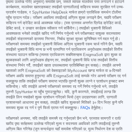
पृष्ठमा उल्लेख गरिए अनुसार) समावेश छन्, जसले व्यापक मालवेयर पत्ता लगाउने र हटाउने
कार्यक्षमता, मालवेयर खतराहरूबाट तपाईंको प्रणालीलाई सक्रिय रूपमा सुरक्षित गर्न उच्च-
प्रदर्शन गार्डहरू, र SpyHunter HelpDesk मार्फत हाम्रो प्राविधिक समर्थन टोलीमा
पहुँच प्रदान गर्दछ। परीक्षण अवधिमा तपाईंलाई अग्रिम शुल्क लगाइने छैन, यद्यपि परीक्षण
सक्रिय गर्न क्रेडिट कार्ड आवश्यक पर्दछ। (यस प्रस्ताव अन्तर्गत प्रिपेड क्रेडिट कार्ड,
डेबिट कार्ड, र उपहार कार्डहरू स्वीकार गर्न सकिँदैन।) तपाईंको भुक्तानी विधिको
आवश्यकता भनेको तपाईंले खरिद गर्ने निर्णय गर्नुभयो भने परीक्षणबाट सशुल्क सदस्यतामा
तपाईंको संक्रमणको क्रममा निरन्तर, निर्बाध सुरक्षा सुरक्षा सुनिश्चित गर्न मद्दत गर्नु हो।
परीक्षणको समयमा तपाईंको भुक्तानी विधिमा अग्रिम भुक्तानी रकम चार्ज गरिने छैन, यद्यपि
तपाईंको भुक्तानी विधि मान्य छ भनी प्रमाणित गर्न प्राधिकरण अनुरोधहरू तपाईंको वित्तीय
संस्थामा पठाउन सकिन्छ (त्यस्ता प्राधिकरण सबमिशनहरू EnigmaSoft द्वारा शुल्क वा
शुल्कहरूको लागि अनुरोधहरू होइनन् तर, तपाईंको भुक्तानी विधि र/वा तपाईंको वित्तीय
संस्थामा निर्भर गर्दै, तपाईंको खाता उपलब्धतामा प्रतिबिम्बित हुन सक्छ)। तपाईंले आफ्नो
खाताको लागि EnigmaSoft को वेबसाइटको MyAccount खण्ड मार्फत वा ७-दिनको
परीक्षण अवधि समाप्त हुनुभन्दा अघि EnigmaSoft लाई सम्पर्क गरेर आफ्नो परीक्षण रद्द गर्न
सक्नुहुन्छ ताकि तपाईंको परीक्षण समाप्त भएपछि तुरुन्तै शुल्क लाग्ने र प्रशोधन हुनबाट बच्न
सकियोस्। यदि तपाईंले आफ्नो परीक्षणको समयमा रद्द गर्ने निर्णय गर्नुभयो भने, तपाईंले
तुरुन्तै SpyHunter मा पहुँच गुमाउनुहुनेछ। यदि, कुनै कारणले, तपाईंलाई लाग्छ कि
तपाईंले लिन नचाहेको शुल्क प्रशोधन गरिएको थियो (जुन उदाहरणका लागि, प्रणाली
प्रशासनको आधारमा हुन सक्छ), तपाईंले खरिद शुल्कको मितिको ३० दिन भित्र कुनै पनि
समयमा शुल्क रद्द गर्न र पूर्ण फिर्ता प्राप्त गर्न सक्नुहुन्छ।
FAQs
हेर्नुहोस्।
परीक्षणको अन्त्यमा, यदि तपाईंले समयमै रद्द गर्नुभएको छैन भने, प्रस्ताव सामग्री र दर्ता/
खरीद पृष्ठ सर्तहरूमा उल्लेख गरिएको मूल्य र सदस्यता अवधिको लागि तपाईंलाई तुरुन्तै
अग्रिम बिल गरिनेछ (जुन सन्दर्भद्वारा यहाँ समावेश गरिएको छ; मूल्य निर्धारण देश वा प्रति