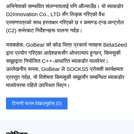
अभिनेताको सम्भावित संलग्नतालाई पनि औंल्याउँछ। यो ब्याकडोर
D2Innovation Co., LTD सँग लिङ्क गरिएको वैध
प्रमाणपत्रको साथ हस्ताक्षर गरिएको छ र कमाण्ड-एन्ड-कन्ट्रोल
(C2) सर्भरबाट निर्देशनहरू पालना गर्दछ।
यसबाहेक, GoBear को कोड भित्र प्रकार्य नामहरू BetaSeed
द्वारा प्रयोग गरिएका आदेशहरूसँग ओभरल्याप हुन्छन्, किमसुकी
समूहद्वारा नियोजित C++-आधारित ब्याकडोर मालवेयर।
उल्लेखनीय रूपमा, GoBear ले SOCKS5 प्रोक्सी कार्यक्षमता
प्रस्तुत गर्दछ, यो विशेषता किमसुकी समूहसँग सम्बन्धित ब्याकडोर
मालवेयरमा पहिले उपस्थित थिएन।
टिप्पणी फारम देखाउनुहोस् (0)