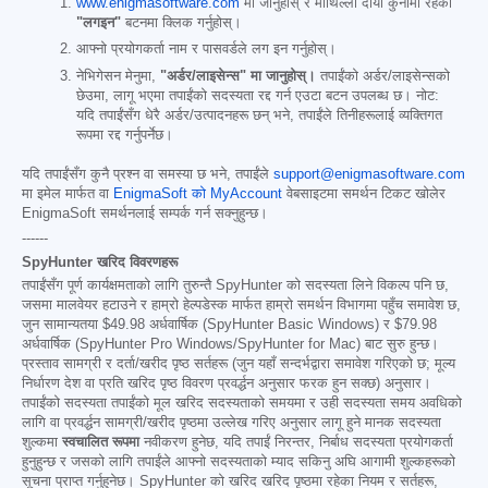
www.enigmasoftware.com
मा जानुहोस् र माथिल्लो दायाँ कुनामा रहेको
"लगइन"
बटनमा क्लिक गर्नुहोस्।
आफ्नो प्रयोगकर्ता नाम र पासवर्डले लग इन गर्नुहोस्।
नेभिगेसन मेनुमा,
"अर्डर/लाइसेन्स" मा जानुहोस्।
तपाईंको अर्डर/लाइसेन्सको
छेउमा, लागू भएमा तपाईंको सदस्यता रद्द गर्न एउटा बटन उपलब्ध छ। नोट:
यदि तपाईंसँग धेरै अर्डर/उत्पादनहरू छन् भने, तपाईंले तिनीहरूलाई व्यक्तिगत
रूपमा रद्द गर्नुपर्नेछ।
यदि तपाईंसँग कुनै प्रश्न वा समस्या छ भने, तपाईंले
support@enigmasoftware.com
मा इमेल मार्फत वा
EnigmaSoft को MyAccount
वेबसाइटमा समर्थन टिकट खोलेर
EnigmaSoft समर्थनलाई सम्पर्क गर्न सक्नुहुन्छ।
------
SpyHunter खरिद विवरणहरू
तपाईंसँग पूर्ण कार्यक्षमताको लागि तुरुन्तै SpyHunter को सदस्यता लिने विकल्प पनि छ,
जसमा मालवेयर हटाउने र हाम्रो हेल्पडेस्क मार्फत हाम्रो समर्थन विभागमा पहुँच समावेश छ,
जुन सामान्यतया
$49.98
अर्धवार्षिक (SpyHunter Basic Windows) र
$79.98
अर्धवार्षिक (SpyHunter Pro Windows/SpyHunter for Mac) बाट सुरु हुन्छ।
प्रस्ताव सामग्री र दर्ता/खरीद पृष्ठ सर्तहरू (जुन यहाँ सन्दर्भद्वारा समावेश गरिएको छ; मूल्य
निर्धारण देश वा प्रति खरिद पृष्ठ विवरण प्रवर्द्धन अनुसार फरक हुन सक्छ) अनुसार।
तपाईंको सदस्यता तपाईंको मूल खरिद सदस्यताको समयमा र उही सदस्यता समय अवधिको
लागि वा प्रवर्द्धन सामग्री/खरीद पृष्ठमा उल्लेख गरिए अनुसार लागू हुने मानक सदस्यता
शुल्कमा
स्वचालित रूपमा
नवीकरण हुनेछ, यदि तपाईं निरन्तर, निर्बाध सदस्यता प्रयोगकर्ता
हुनुहुन्छ र जसको लागि तपाईंले आफ्नो सदस्यताको म्याद सकिनु अघि आगामी शुल्कहरूको
सूचना प्राप्त गर्नुहुनेछ। SpyHunter को खरिद खरिद पृष्ठमा रहेका नियम र सर्तहरू,