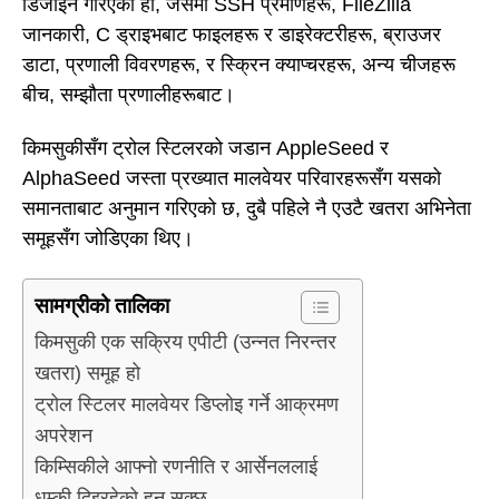
डिजाइन गरिएको हो, जसमा SSH प्रमाणहरू, FileZilla
जानकारी, C ड्राइभबाट फाइलहरू र डाइरेक्टरीहरू, ब्राउजर
डाटा, प्रणाली विवरणहरू, र स्क्रिन क्याप्चरहरू, अन्य चीजहरू
बीच, सम्झौता प्रणालीहरूबाट।
किमसुकीसँग ट्रोल स्टिलरको जडान AppleSeed र
AlphaSeed जस्ता प्रख्यात मालवेयर परिवारहरूसँग यसको
समानताबाट अनुमान गरिएको छ, दुबै पहिले नै एउटै खतरा अभिनेता
समूहसँग जोडिएका थिए।
सामग्रीको तालिका
किमसुकी एक सक्रिय एपीटी (उन्नत निरन्तर
खतरा) समूह हो
ट्रोल स्टिलर मालवेयर डिप्लोइ गर्ने आक्रमण
अपरेशन
किम्सिकीले आफ्नो रणनीति र आर्सेनललाई
धम्की दिइरहेको हुन सक्छ