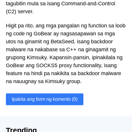
tagubilin mula sa isang Command-and-Control
(C2) server.
Higit pa rito, ang mga pangalan ng function sa loob
ng code ng GoBear ay nagsasapawan sa mga
utos na ginamit ng BetaSeed, isang backdoor
malware na nakabase sa C++ na ginagamit ng
grupong Kimsuky. Kapansin-pansin, ipinakilala ng
GoBear ang SOCKS5 proxy functionality, isang
feature na hindi pa nakikita sa backdoor malware
na nauugnay sa Kimsuky group.
Ipakita ang form ng komento (0)
Trending