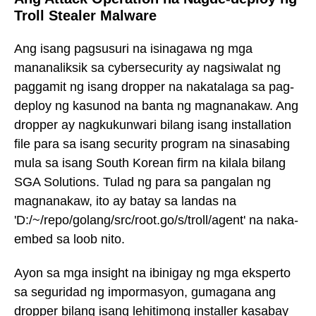
Troll Stealer Malware
Ang isang pagsusuri na isinagawa ng mga
mananaliksik sa cybersecurity ay nagsiwalat ng
paggamit ng isang dropper na nakatalaga sa pag-
deploy ng kasunod na banta ng magnanakaw. Ang
dropper ay nagkukunwari bilang isang installation
file para sa isang security program na sinasabing
mula sa isang South Korean firm na kilala bilang
SGA Solutions. Tulad ng para sa pangalan ng
magnanakaw, ito ay batay sa landas na
'D:/~/repo/golang/src/root.go/s/troll/agent' na naka-
embed sa loob nito.
Ayon sa mga insight na ibinigay ng mga eksperto
sa seguridad ng impormasyon, gumagana ang
dropper bilang isang lehitimong installer kasabay