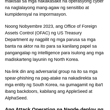
makisali sa mga nakakasakit na operasyong cyber
na naglalayong mang-agaw ng sensitibo at
kumpidensyal na impormasyon.
Noong Nobyembre 2023, ang Office of Foreign
Assets Control (OFAC) ng US Treasury
Department ay nagpilit ng mga parusa sa mga
banta na aktor na ito para sa kanilang papel sa
pangangalap ng intelligence para isulong ang mga
madiskarteng layunin ng North Korea.
Na-link din ang adversarial group na ito sa mga
spear-phishing na pag-atake na nakadirekta sa
mga entity ng South Korea, na gumagamit ng iba't
ibang backdoors, kabilang ang AppleSeed at
AlphaSeed.
Ang Attack Operation na Nagde-deploy ng