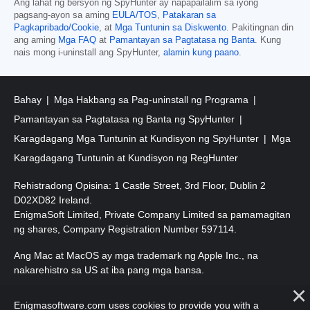
Ang lahat ng bersyon ng SpyHunter ay napapailalim sa iyong
pagsang-ayon sa aming
EULA/TOS
,
Patakaran sa
Pagkapribado/Cookie
, at
Mga Tuntunin sa Diskwento
. Pakitingnan din
ang aming
Mga FAQ
at
Pamantayan sa Pagtatasa ng Banta
. Kung
nais mong i-uninstall ang SpyHunter,
alamin kung paano
.
Bahay
Mga Hakbang sa Pag-uninstall ng Programa
Pamantayan sa Pagtatasa ng Banta ng SpyHunter
Karagdagang Mga Tuntunin at Kundisyon ng SpyHunter
Mga
Karagdagang Tuntunin at Kundisyon ng RegHunter
Rehistradong Opisina: 1 Castle Street, 3rd Floor, Dublin 2
D02XD82 Ireland.
EnigmaSoft Limited, Private Company Limited sa pamamagitan
ng shares, Company Registration Number 597114.
Ang Mac at MacOS ay mga trademark ng Apple Inc., na
nakarehistro sa US at iba pang mga bansa.
Copyright 2016-2026. EnigmaSoft Ltd. Lahat ng Karapatan ay
Enigmasoftware.com uses cookies to provide you with a