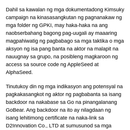
Dahil sa kawalan ng mga dokumentadong Kimsuky
campaign na kinasasangkutan ng pagnanakaw ng
mga folder ng GPKI, may haka-haka na ang
naobserbahang bagong pag-uugali ay maaaring
magpahiwatig ng pagbabago sa mga taktika o mga
aksyon ng isa pang banta na aktor na malapit na
nauugnay sa grupo, na posibleng magkaroon ng
access sa source code ng AppleSeed at
AlphaSeed.
Tinutukoy din ng mga indikasyon ang potensyal na
pagkakasangkot ng aktor ng pagbabanta sa isang
backdoor na nakabase sa Go na pinangalanang
GoBear. Ang backdoor na ito ay nilagdaan ng
isang lehitimong certificate na naka-link sa
D2Innovation Co., LTD at sumusunod sa mga