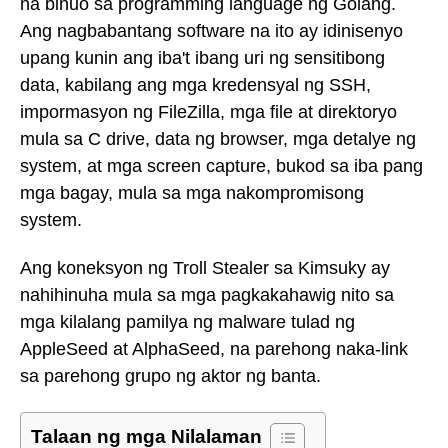
na binuo sa programming language ng Golang.
Ang nagbabantang software na ito ay idinisenyo
upang kunin ang iba't ibang uri ng sensitibong
data, kabilang ang mga kredensyal ng SSH,
impormasyon ng FileZilla, mga file at direktoryo
mula sa C drive, data ng browser, mga detalye ng
system, at mga screen capture, bukod sa iba pang
mga bagay, mula sa mga nakompromisong
system.
Ang koneksyon ng Troll Stealer sa Kimsuky ay
nahihinuha mula sa mga pagkakahawig nito sa
mga kilalang pamilya ng malware tulad ng
AppleSeed at AlphaSeed, na parehong naka-link
sa parehong grupo ng aktor ng banta.
Talaan ng mga Nilalaman