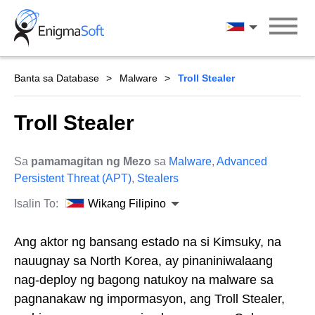
Skip
to
Wikang Filipin
content
Banta sa Database
Malware
Troll Stealer
Troll Stealer
Sa
pamamagitan ng Mezo
sa
Malware
,
Advanced
Persistent Threat (APT)
,
Stealers
Isalin To:
Wikang Filipino
Ang aktor ng bansang estado na si Kimsuky, na
nauugnay sa North Korea, ay pinaniniwalaang
nag-deploy ng bagong natukoy na malware sa
pagnanakaw ng impormasyon, ang Troll Stealer,