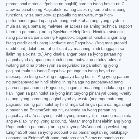
promotional materials/pahina ng pagbili) para sa isang beses na 7-
araw na panahon ng Pagsubok, na nag-aalok ng komprehensibong
functionality sa pagtukoy at pag-alis ng malware, mga high-
performance guard upang aktibong protektahan ang iyong system
mula sa mga banta ng malware, at access sa aming technical support
team sa pamamagitan ng SpyHunter HelpDesk. Hindi ka sisingilin
nang pauna sa panahon ng Pagsubok, bagama't kinakailangan ang
isang credit card upang i-activate ang Pagsubok. (Ang mga prepaid
credit card, debit card, at gift card ay maaaring hindi tanggapin sa
ilalim ng alok na ito.) Ang kinakailangan para sa iyong paraan ng
pagbabayad ay upang makatulong na matiyak ang tuluy-tuloy at
walang patid na proteksyon sa seguridad sa panahon ng iyong
paglipat mula sa isang Pagsubok patungo sa isang bayad na
subscription kung sakaling magpasya kang bumili. Ang iyong paraan
ng pagbabayad ay hindi sisingilin ng halaga ng pagbabayad nang
pauna sa panahon ng Pagsubok, bagama't maaaring ipadala ang mga
kahilingan sa pahintulot sa iyong institusyong pinansyal upang i-verify
na ang iyong paraan ng pagbabayad ay wasto (ang mga naturang
pagsusumite ng pahintulot ay hindi mga kahilingan para sa mga singil
o bayarin ng EnigmaSoft ngunit, depende sa iyong paraan ng
pagbabayad at/o sa iyong institusyong pinansyal, maaaring maipakita
ang availability ng iyong account). Maaari mong kanselahin ang iyong
Pagsubok sa pamamagitan ng seksyong MyAccount ng website ng
EnigmaSoft para sa iyong account o sa pamamagitan ng pakikipag-
ugnayan sa EnigmaSoft bago matapos ang 7-araw na panahon ng