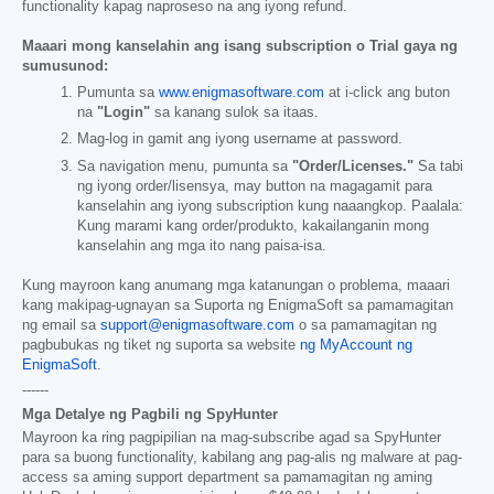
functionality kapag naproseso na ang iyong refund.
Maaari mong kanselahin ang isang subscription o Trial gaya ng
sumusunod:
Pumunta sa
www.enigmasoftware.com
at i-click ang buton
na
"Login"
sa kanang sulok sa itaas.
Mag-log in gamit ang iyong username at password.
Sa navigation menu, pumunta sa
"Order/Licenses."
Sa tabi
ng iyong order/lisensya, may button na magagamit para
kanselahin ang iyong subscription kung naaangkop. Paalala:
Kung marami kang order/produkto, kakailanganin mong
kanselahin ang mga ito nang paisa-isa.
Kung mayroon kang anumang mga katanungan o problema, maaari
kang makipag-ugnayan sa Suporta ng EnigmaSoft sa pamamagitan
ng email sa
support@enigmasoftware.com
o sa pamamagitan ng
pagbubukas ng tiket ng suporta sa website
ng MyAccount ng
EnigmaSoft
.
------
Mga Detalye ng Pagbili ng SpyHunter
Mayroon ka ring pagpipilian na mag-subscribe agad sa SpyHunter
para sa buong functionality, kabilang ang pag-alis ng malware at pag-
access sa aming support department sa pamamagitan ng aming