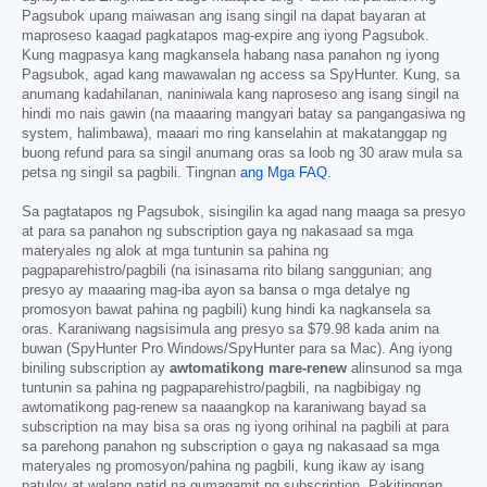
Pagsubok upang maiwasan ang isang singil na dapat bayaran at
maproseso kaagad pagkatapos mag-expire ang iyong Pagsubok.
Kung magpasya kang magkansela habang nasa panahon ng iyong
Pagsubok, agad kang mawawalan ng access sa SpyHunter. Kung, sa
anumang kadahilanan, naniniwala kang naproseso ang isang singil na
hindi mo nais gawin (na maaaring mangyari batay sa pangangasiwa ng
system, halimbawa), maaari mo ring kanselahin at makatanggap ng
buong refund para sa singil anumang oras sa loob ng 30 araw mula sa
petsa ng singil sa pagbili. Tingnan
ang Mga FAQ
.
Sa pagtatapos ng Pagsubok, sisingilin ka agad nang maaga sa presyo
at para sa panahon ng subscription gaya ng nakasaad sa mga
materyales ng alok at mga tuntunin sa pahina ng
pagpaparehistro/pagbili (na isinasama rito bilang sanggunian; ang
presyo ay maaaring mag-iba ayon sa bansa o mga detalye ng
promosyon bawat pahina ng pagbili) kung hindi ka nagkansela sa
oras. Karaniwang nagsisimula ang presyo sa
$79.98
kada anim na
buwan (SpyHunter Pro Windows/SpyHunter para sa Mac). Ang iyong
biniling subscription ay
awtomatikong mare-renew
alinsunod sa mga
tuntunin sa pahina ng pagpaparehistro/pagbili, na nagbibigay ng
awtomatikong pag-renew sa naaangkop na karaniwang bayad sa
subscription na may bisa sa oras ng iyong orihinal na pagbili at para
sa parehong panahon ng subscription o gaya ng nakasaad sa mga
materyales ng promosyon/pahina ng pagbili, kung ikaw ay isang
patuloy at walang patid na gumagamit ng subscription. Pakitingnan