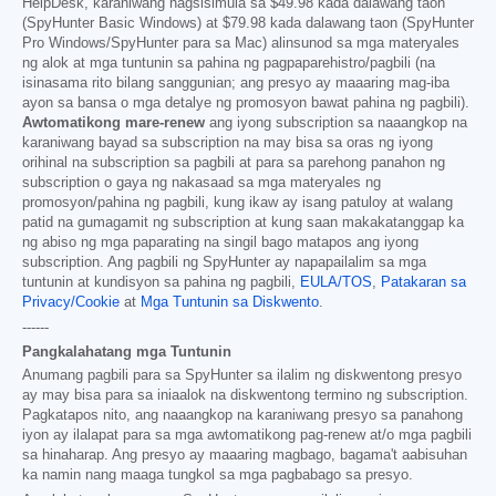
HelpDesk, karaniwang nagsisimula sa
$49.98
kada dalawang taon
(SpyHunter Basic Windows) at
$79.98
kada dalawang taon (SpyHunter
Pro Windows/SpyHunter para sa Mac) alinsunod sa mga materyales
ng alok at mga tuntunin sa pahina ng pagpaparehistro/pagbili (na
isinasama rito bilang sanggunian; ang presyo ay maaaring mag-iba
ayon sa bansa o mga detalye ng promosyon bawat pahina ng pagbili).
Awtomatikong mare-renew
ang iyong subscription sa naaangkop na
karaniwang bayad sa subscription na may bisa sa oras ng iyong
orihinal na subscription sa pagbili at para sa parehong panahon ng
subscription o gaya ng nakasaad sa mga materyales ng
promosyon/pahina ng pagbili, kung ikaw ay isang patuloy at walang
patid na gumagamit ng subscription at kung saan makakatanggap ka
ng abiso ng mga paparating na singil bago matapos ang iyong
subscription. Ang pagbili ng SpyHunter ay napapailalim sa mga
tuntunin at kundisyon sa pahina ng pagbili,
EULA/TOS
,
Patakaran sa
Privacy/Cookie
at
Mga Tuntunin sa Diskwento
.
------
Pangkalahatang mga Tuntunin
Anumang pagbili para sa SpyHunter sa ilalim ng diskwentong presyo
ay may bisa para sa iniaalok na diskwentong termino ng subscription.
Pagkatapos nito, ang naaangkop na karaniwang presyo sa panahong
iyon ay ilalapat para sa mga awtomatikong pag-renew at/o mga pagbili
sa hinaharap. Ang presyo ay maaaring magbago, bagama't aabisuhan
ka namin nang maaga tungkol sa mga pagbabago sa presyo.