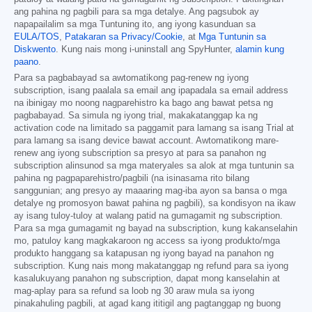
ang pahina ng pagbili para sa mga detalye. Ang pagsubok ay
napapailalim sa mga Tuntuning ito, ang iyong kasunduan sa
EULA/TOS
,
Patakaran sa Privacy/Cookie
, at
Mga Tuntunin sa
Diskwento
. Kung nais mong i-uninstall ang SpyHunter,
alamin kung
paano
.
Para sa pagbabayad sa awtomatikong pag-renew ng iyong
subscription, isang paalala sa email ang ipapadala sa email address
na ibinigay mo noong nagparehistro ka bago ang bawat petsa ng
pagbabayad. Sa simula ng iyong trial, makakatanggap ka ng
activation code na limitado sa paggamit para lamang sa isang Trial at
para lamang sa isang device bawat account. Awtomatikong mare-
renew ang iyong subscription sa presyo at para sa panahon ng
subscription alinsunod sa mga materyales sa alok at mga tuntunin sa
pahina ng pagpaparehistro/pagbili (na isinasama rito bilang
sanggunian; ang presyo ay maaaring mag-iba ayon sa bansa o mga
detalye ng promosyon bawat pahina ng pagbili), sa kondisyon na ikaw
ay isang tuloy-tuloy at walang patid na gumagamit ng subscription.
Para sa mga gumagamit ng bayad na subscription, kung kakanselahin
mo, patuloy kang magkakaroon ng access sa iyong produkto/mga
produkto hanggang sa katapusan ng iyong bayad na panahon ng
subscription. Kung nais mong makatanggap ng refund para sa iyong
kasalukuyang panahon ng subscription, dapat mong kanselahin at
mag-aplay para sa refund sa loob ng 30 araw mula sa iyong
pinakahuling pagbili, at agad kang ititigil ang pagtanggap ng buong