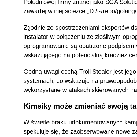
Południowej firmy znanej jako SGA Solutio
zawartej w niej ścieżce „D:/~/repo/golang/s
Zgodnie ze spostrzeżeniami ekspertów ds.
instalator w połączeniu ze złośliwym opr
oprogramowanie są opatrzone podpisem w
wskazującego na potencjalną kradzież cert
Godną uwagi cechą Troll Stealer jest je
systemach, co wskazuje na prawdopodobi
wykorzystane w atakach skierowanych na o
Kimsiky może zmieniać swoją tak
W świetle braku udokumentowanych kampa
spekuluje się, że zaobserwowane nowe za