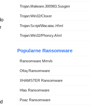
Trojan.Malware.300983.Susgen
Trojan:Win32/Cloxer
do
Trojan:Script/Wacatac.H!ml
e
Trojan:Win32/Phonzy.A!ml
Popularne Ransomware
Ransomware Mmvb
Ofoq Ransomware
XHAMSTER Ransomware
Hlas Ransomware
Poaz Ransomware
ld