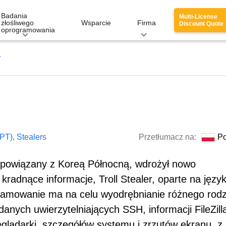
Badania
Multi-License
złośliwego
Wsparcie
Firma
Discount Quote
oprogramowania
r
APT)
,
Stealers
Przetłumacz na:
Po
 powiązany z Koreą Północną, wdrożył nowo
radnące informacje, Troll Stealer, oparte na języ
amowanie ma na celu wyodrębnianie różnego rodz
nych uwierzytelniających SSH, informacji FileZill
eglądarki, szczegółów systemu i zrzutów ekranu, z