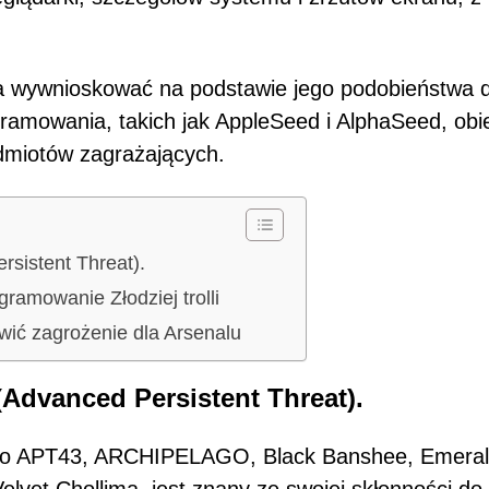
na wywnioskować na podstawie jego podobieństwa 
ramowania, takich jak AppleSeed i AlphaSeed, obi
dmiotów zagrażających.
sistent Threat).
ramowanie Złodziej trolli
wić zagrożenie dla Arsenalu
Advanced Persistent Threat).
 jako APT43, ARCHIPELAGO, Black Banshee, Emera