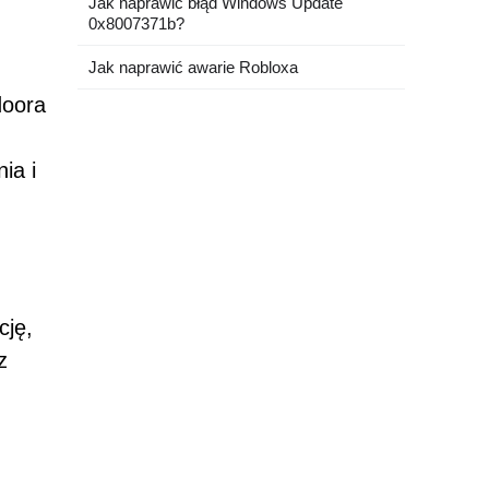
Jak naprawić błąd Windows Update
0x8007371b?
Jak naprawić awarie Robloxa
doora
ia i
cję,
z