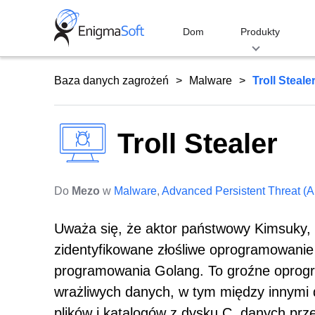
Skip
to
Dom
Produkty
content
Baza danych zagrożeń
Malware
Troll Steale
Troll Stealer
Do
Mezo
w
Malware
,
Advanced Persistent Threat (
Uważa się, że aktor państwowy Kimsuky,
zidentyfikowane złośliwe oprogramowanie k
programowania Golang. To groźne oprogr
wrażliwych danych, w tym między innymi da
plików i katalogów z dysku C, danych prz