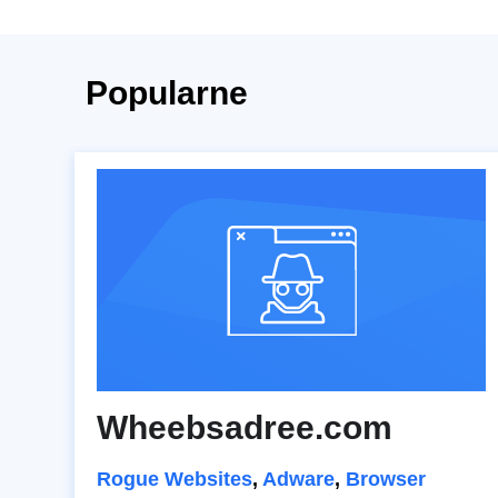
Popularne
Wheebsadree.com
Rogue Websites
,
Adware
,
Browser