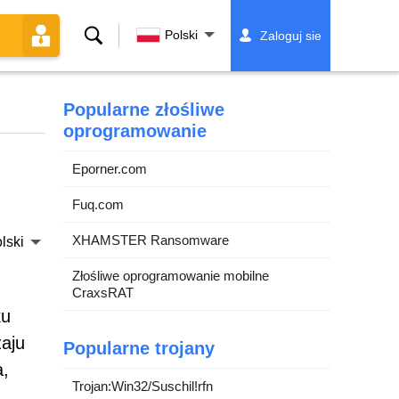
Szukaj
Polski
Zaloguj sie
Popularne złośliwe
oprogramowanie
Eporner.com
Fuq.com
XHAMSTER Ransomware
lski
Złośliwe oprogramowanie mobilne
CraxsRAT
ku
aju
Popularne trojany
a,
Trojan:Win32/Suschil!rfn