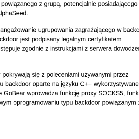
 powiązanego z grupą, potencjalnie posiadającego
AlphaSeed.
zaangażowanie ugrupowania zagrażającego w back
kdoor jest podpisany legalnym certyfikatem
tępuje zgodnie z instrukcjami z serwera dowodzen
r pokrywają się z poleceniami używanymi przez
u backdoor oparte na języku C++ wykorzystywane
e GoBear wprowadza funkcję proxy SOCKS5, funk
śliwym oprogramowaniu typu backdoor powiązanym 