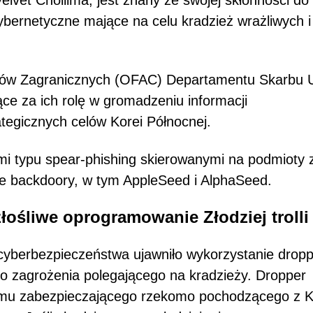
 Velvet Chollima, jest znany ze swojej skłonności do
bernetyczne mające na celu kradzież wrażliwych i
ktywów Zagranicznych (OFAC) Departamentu Skarbu
ące za ich rolę w gromadzeniu informacji
ategicznych celów Korei Północnej.
i typu spear-phishing skierowanymi na podmioty 
ne backdoory, w tym AppleSeed i AlphaSeed.
łośliwe oprogramowanie Złodziej trolli
yberbezpieczeństwa ujawniło wykorzystanie dropp
go zagrożenia polegającego na kradzieży. Dropper
ramu zabezpieczającego rzekomo pochodzącego z K