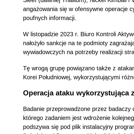
Sleet (dawniej Thallium), Nickel Kimball i
angażowania się w ofensywne operacje cy
poufnych informacji.
W listopadzie 2023 r. Biuro Kontroli A
nałożyło sankcje na te podmioty zagrażaj
wywiadowczych na potrzeby realizacji str
Tę wrogą grupę powiązano także z atakam
Korei Południowej, wykorzystującymi róż
Operacja ataku wykorzystująca z
Badanie przeprowadzone przez badaczy c
którego zadaniem jest wdrożenie kolejne
podszywa się pod plik instalacyjny prog