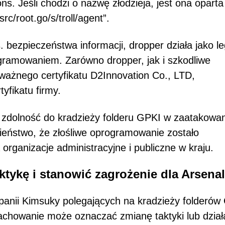
ns. Jeśli chodzi o nazwę złodzieja, jest ona oparta
rc/root.go/s/troll/agent”.
 bezpieczeństwa informacji, dropper działa jako le
ogramowaniem. Zarówno dropper, jak i szkodliwe
ażnego certyfikatu D2Innovation Co., LTD,
yfikatu firmy.
go zdolność do kradzieży folderu GPKI w zaatakowa
eństwo, że złośliwe oprogramowanie zostało
rganizacje administracyjne i publiczne w kraju.
tykę i stanowić zagrożenie dla Arsena
nii Kimsuky polegających na kradzieży folderów
chowanie może oznaczać zmianę taktyki lub dział