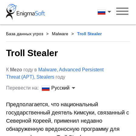
Skip
to
Русский
content
База данных угроз
Malware
Troll Stealer
Troll Stealer
К
Mezo
году в
Malware
,
Advanced Persistent
Threat (APT)
,
Stealers
году
Перевести на:
Русский
Предполагается, что национальный
государственный деятель Кимсуки, связанный с
Северной Кореей, применил недавно
обнаруженную вредоносную программу для