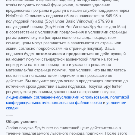
чтобы получить полный функционал, включая удаление
вредоносных программ и доступ к нашей службе поддержки через
HelpDesk. Стоимость подписки обычно начинается от
$49.98
в
полугодовой период (SpyHunter Basic Windows) и
$79.98
в
полугодовой период (SpyHunter Pro Windows/SpyHunter для Mac)
в соответствии с условиями предложения и условиями страницы
регистрации/покупки (которые включены сюда посредством
ссылки; цены могут различаться в зависимости от страны или
акции, согласно подробностям на странице покупки). Ваша
подписка будет
автоматически продлеваться
по действующей
на момент покупки стандартной абонентской плате на тот же
период или на тот же период, что и указано в рекламных
материалах/на странице покупки, при условии, что вы являетесь
постоянным пользователем подписки и не прерываете ее
действие. Вы получите уведомление о предстоящих платежах до
истечения срока действия вашей подписки. Покупка SpyHunter
регулируется условиями, указанными на странице покупки,
лицензионным соглашением/условиями использования
,
политикой
конфиденциальности/использования файлов cookie
и
условиями
скидки
.
------
Общие условия
Любая покупка SpyHunter по сниженной цене действительна в
течение предлагаемого льготного периода подписки. После этого