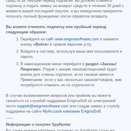
средств за текущий период подписки, вы должны отменить
подписку и подать заявку на возврат средств в течение 30 дней с
момента вашей последней покупки, и вы немедленно прекратите
получать полный функционал после обработки возврата.
Вы можете отменить подписку или пробный период
следующим образом:
Перейдите на
сайт www.enigmasoftware.com
и нажмите
кнопку
«Войти»
в правом верхнем углу.
Войдите в систему, используя ваше имя пользователя и
пароль.
В навигационном меню перейдите в
раздел «Заказы/
Лицензии».
Рядом с вашим заказом/лицензией будет
кнопка для отмены подписки, если таковая имеется.
Примечание: если у вас несколько заказов/товаров, вам
потребуется отменить их по отдельности.
В случае возникновения вопросов или проблем вы можете
связаться со службой поддержки EnigmaSoft по электронной
почте
support@enigmasoftware.com
или создав заявку в службу
поддержки на сайте
MyAccount компании EnigmaSoft
.
------
Информация о покупке SpyHunter
Вы также можете оформить подписку на SpyHunter сразу же,