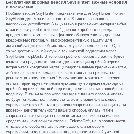
Бесплатная пробная версия SpyHunter: важные условия
и положения.
Пробная версия SpyHunter предназначена для SpyHunter Pro или
SpyHunter для Mac и включает в себя использование на
нескольких устройствах (как указано в рекламных материалах/на
странице покупки) в течение 7-дневного пробного периода,
предоставляя комплексные функции обнаружения и удаления
вредоносных программ, высокоэффективную защиту для
активной защиты вашей системы от угроз вредоносного ПО, а
также доступ к нашей службе технической поддержки через
SpyHunter HelpDesk. В течение пробного периода с вас не будет
взиматься предоплата, однако для активации пробной версии
потребуется кредитная карта. (Предоплаченные кредитные карты,
дебетовые карты и подарочные карты могут не приниматься в
рамках этого предложения.) Необходимость указания способа
оплаты гарантирует непрерывную защиту во время перехода от
пробной версии к платной подписке, если вы решите приобрести
подписку. В течение пробного периода с вашего способа оплаты
не будет списываться предоплата, хотя в ваше финансовое
учреждение могут быть отправлены запросы на авторизацию для
проверки действительности вашего способа оплаты (такие
запросы на авторизацию не являются запросами на списание
средств или комиссий со стороны EnigmaSoft, но, в зависимости
от вашего способа оплаты и/или вашего финансового
учреждения, могут отразиться на доступности вашей учетной