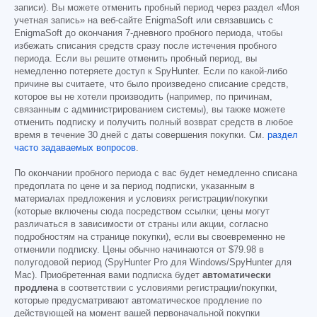
записи). Вы можете отменить пробный период через раздел «Моя
учетная запись» на веб-сайте EnigmaSoft или связавшись с
EnigmaSoft до окончания 7-дневного пробного периода, чтобы
избежать списания средств сразу после истечения пробного
периода. Если вы решите отменить пробный период, вы
немедленно потеряете доступ к SpyHunter. Если по какой-либо
причине вы считаете, что было произведено списание средств,
которое вы не хотели производить (например, по причинам,
связанным с администрированием системы), вы также можете
отменить подписку и получить полный возврат средств в любое
время в течение 30 дней с даты совершения покупки. См.
раздел
часто задаваемых вопросов
.
По окончании пробного периода с вас будет немедленно списана
предоплата по цене и за период подписки, указанным в
материалах предложения и условиях регистрации/покупки
(которые включены сюда посредством ссылки; цены могут
различаться в зависимости от страны или акции, согласно
подробностям на странице покупки), если вы своевременно не
отменили подписку. Цены обычно начинаются от
$79.98
в
полугодовой период (SpyHunter Pro для Windows/SpyHunter для
Mac). Приобретенная вами подписка будет
автоматически
продлена
в соответствии с условиями регистрации/покупки,
которые предусматривают автоматическое продление по
действующей на момент вашей первоначальной покупки