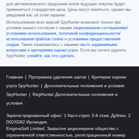
для автоматического продления и/или будущих покупок будет
применяться стандартная цена. Цены могут меняться, однако мы
уведомим вас об этом заранее.
Использование всех версий SpyHunter возможно только при
условии вашего согласия с нашим
лицензионным соглашением/
условиями использования
,
политикой конфиденциальности/
использования файлов cookie
и
условиями предоставления
скидок
. Также ознакомьтесь с нашими
часто задаваемыми
вопросами
и
критериями оценки угроз
. Если вы хотите удалить
SpyHunter,
узнайте, как это сделать
.
Главная
Программа удаления шагов
Критерии оценки
угроз SpyHunter
Дополнительные положения и условия
SpyHunter
RegHunter Дополнительные положения и
условия
Зарегистрированный офис: 1 Касл-стрит, 3-й этаж, Дублин, 2
D02XD82 Ирландия.
EnigmaSoft Limited, Закрытое акционерное общество с
ограниченной ответственностью, регистрационный номер