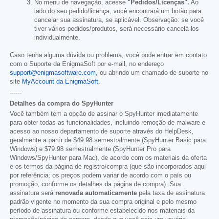
No menu de navegação, acesse
"Pedidos/Licenças".
Ao
lado do seu pedido/licença, você encontrará um botão para
cancelar sua assinatura, se aplicável. Observação: se você
tiver vários pedidos/produtos, será necessário cancelá-los
individualmente.
Caso tenha alguma dúvida ou problema, você pode entrar em contato
com o Suporte da EnigmaSoft por e-mail, no endereço
support@enigmasoftware.com
, ou abrindo um chamado de suporte no
site
MyAccount da EnigmaSoft
.
------
Detalhes da compra do SpyHunter
Você também tem a opção de assinar o SpyHunter imediatamente
para obter todas as funcionalidades, incluindo remoção de malware e
acesso ao nosso departamento de suporte através do HelpDesk,
geralmente a partir de
$49.98
semestralmente (SpyHunter Basic para
Windows) e
$79.98
semestralmente (SpyHunter Pro para
Windows/SpyHunter para Mac), de acordo com os materiais da oferta
e os termos da página de registro/compra (que são incorporados aqui
por referência; os preços podem variar de acordo com o país ou
promoção, conforme os detalhes da página de compra). Sua
assinatura será
renovada automaticamente
pela taxa de assinatura
padrão vigente no momento da sua compra original e pelo mesmo
período de assinatura ou conforme estabelecido nos materiais da