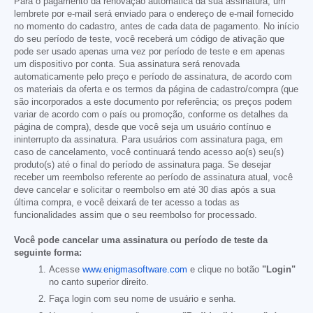
Para o pagamento da renovação automática da sua assinatura, um
lembrete por e-mail será enviado para o endereço de e-mail fornecido
no momento do cadastro, antes de cada data de pagamento. No início
do seu período de teste, você receberá um código de ativação que
pode ser usado apenas uma vez por período de teste e em apenas
um dispositivo por conta. Sua assinatura será renovada
automaticamente pelo preço e período de assinatura, de acordo com
os materiais da oferta e os termos da página de cadastro/compra (que
são incorporados a este documento por referência; os preços podem
variar de acordo com o país ou promoção, conforme os detalhes da
página de compra), desde que você seja um usuário contínuo e
ininterrupto da assinatura. Para usuários com assinatura paga, em
caso de cancelamento, você continuará tendo acesso ao(s) seu(s)
produto(s) até o final do período de assinatura paga. Se desejar
receber um reembolso referente ao período de assinatura atual, você
deve cancelar e solicitar o reembolso em até 30 dias após a sua
última compra, e você deixará de ter acesso a todas as
funcionalidades assim que o seu reembolso for processado.
Você pode cancelar uma assinatura ou período de teste da
seguinte forma:
Acesse
www.enigmasoftware.com
e clique no botão
"Login"
no canto superior direito.
Faça login com seu nome de usuário e senha.