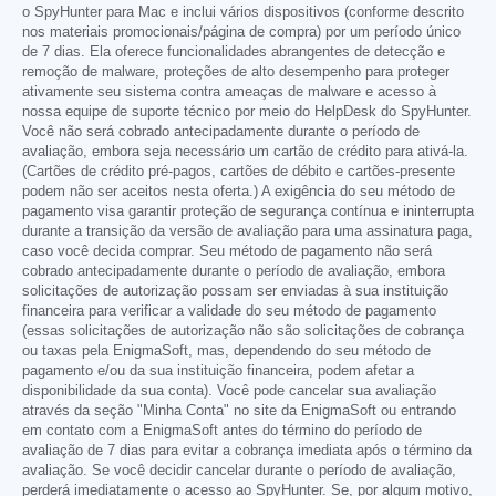
o SpyHunter para Mac e inclui vários dispositivos (conforme descrito
nos materiais promocionais/página de compra) por um período único
de 7 dias. Ela oferece funcionalidades abrangentes de detecção e
remoção de malware, proteções de alto desempenho para proteger
ativamente seu sistema contra ameaças de malware e acesso à
nossa equipe de suporte técnico por meio do HelpDesk do SpyHunter.
Você não será cobrado antecipadamente durante o período de
avaliação, embora seja necessário um cartão de crédito para ativá-la.
(Cartões de crédito pré-pagos, cartões de débito e cartões-presente
podem não ser aceitos nesta oferta.) A exigência do seu método de
pagamento visa garantir proteção de segurança contínua e ininterrupta
durante a transição da versão de avaliação para uma assinatura paga,
caso você decida comprar. Seu método de pagamento não será
cobrado antecipadamente durante o período de avaliação, embora
solicitações de autorização possam ser enviadas à sua instituição
financeira para verificar a validade do seu método de pagamento
(essas solicitações de autorização não são solicitações de cobrança
ou taxas pela EnigmaSoft, mas, dependendo do seu método de
pagamento e/ou da sua instituição financeira, podem afetar a
disponibilidade da sua conta). Você pode cancelar sua avaliação
através da seção "Minha Conta" no site da EnigmaSoft ou entrando
em contato com a EnigmaSoft antes do término do período de
avaliação de 7 dias para evitar a cobrança imediata após o término da
avaliação. Se você decidir cancelar durante o período de avaliação,
perderá imediatamente o acesso ao SpyHunter. Se, por algum motivo,