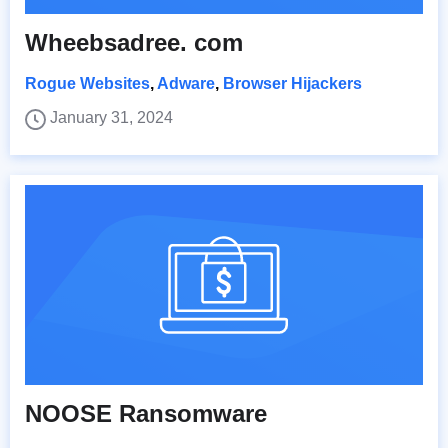
Wheebsadree. com
Rogue Websites
,
Adware
,
Browser Hijackers
January 31, 2024
NOOSE Ransomware