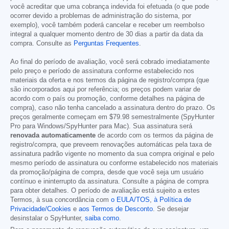
você acreditar que uma cobrança indevida foi efetuada (o que pode
ocorrer devido a problemas de administração do sistema, por
exemplo), você também poderá cancelar e receber um reembolso
integral a qualquer momento dentro de 30 dias a partir da data da
compra. Consulte as
Perguntas Frequentes
.
Ao final do período de avaliação, você será cobrado imediatamente
pelo preço e período de assinatura conforme estabelecido nos
materiais da oferta e nos termos da página de registro/compra (que
são incorporados aqui por referência; os preços podem variar de
acordo com o país ou promoção, conforme detalhes na página de
compra), caso não tenha cancelado a assinatura dentro do prazo. Os
preços geralmente começam em
$79.98
semestralmente (SpyHunter
Pro para Windows/SpyHunter para Mac). Sua assinatura será
renovada automaticamente
de acordo com os termos da página de
registro/compra, que preveem renovações automáticas pela taxa de
assinatura padrão vigente no momento da sua compra original e pelo
mesmo período de assinatura ou conforme estabelecido nos materiais
da promoção/página de compra, desde que você seja um usuário
contínuo e ininterrupto da assinatura. Consulte a página de compra
para obter detalhes. O período de avaliação está sujeito a estes
Termos, à sua concordância com
o EULA/TOS
,
à Política de
Privacidade/Cookies
e
aos Termos de Desconto
. Se desejar
desinstalar o SpyHunter,
saiba como
.