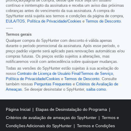
promoção/página de compra, desde que você seja um usuário
contínuo e ininterrupto da assinatura e receba um aviso das próximas
cobranças antes do vencimento da sua assinatura. A compra do
SpyHunter está sujeita aos termos e condições da página de compra,
EULA/TOS
,
Política de Privacidade/Cookies
e
Termos de Desconto
.
------
Termos gerais
Qualquer compra do SpyHunter com desconto é válida apenas
durante o período promocional da assinatura. Após esse período, o
preço padrão vigente será aplicado para renovações automáticas e/ou
compras futuras. Os preços estão sujeitos a alterações, mas
notificaremos você com antecedência sobre quaisquer mudanças.
Todas as versões do SpyHunter estão sujeitas à sua aceitação do
nosso
Contrato de Licença de Usuário Final/Termos de Serviço
,
Política de Privacidade/Cookies
e
Termos de Desconto
. Consulte
também nossas
Perguntas Frequentes
e
Critérios de Avaliação de
Ameaças
. Se desejar desinstalar o SpyHunter,
saiba como
.
Página Inicial
Etapas de Desinstalação do Programa
Critérios de avaliação de ameaças do SpyHunter
Termos e
Condições Adicionais do SpyHunter
Termos e Condições