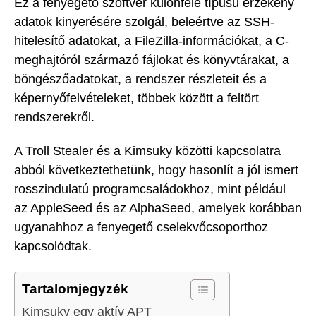
Ez a fenyegető szoftver különféle típusú érzékeny
adatok kinyerésére szolgál, beleértve az SSH-
hitelesítő adatokat, a FileZilla-információkat, a C-
meghajtóról származó fájlokat és könyvtárakat, a
böngészőadatokat, a rendszer részleteit és a
képernyőfelvételeket, többek között a feltört
rendszerekről.
A Troll Stealer és a Kimsuky közötti kapcsolatra
abból következtethetünk, hogy hasonlít a jól ismert
rosszindulatú programcsaládokhoz, mint például
az AppleSeed és az AlphaSeed, amelyek korábban
ugyanahhoz a fenyegető cselekvőcsoporthoz
kapcsolódtak.
Tartalomjegyzék
Kimsuky egy aktív APT