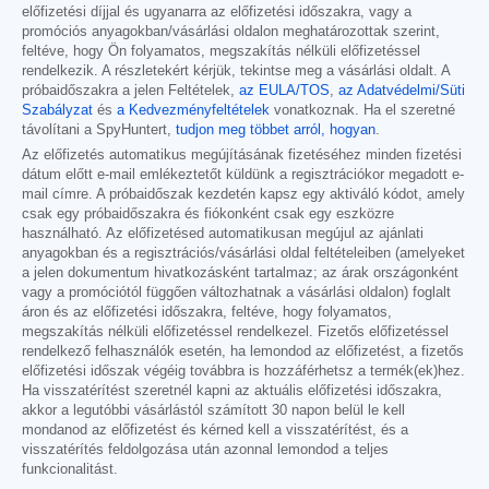
előfizetési díjjal és ugyanarra az előfizetési időszakra, vagy a
promóciós anyagokban/vásárlási oldalon meghatározottak szerint,
feltéve, hogy Ön folyamatos, megszakítás nélküli előfizetéssel
rendelkezik. A részletekért kérjük, tekintse meg a vásárlási oldalt. A
próbaidőszakra a jelen Feltételek,
az EULA/TOS
,
az Adatvédelmi/Süti
Szabályzat
és
a Kedvezményfeltételek
vonatkoznak. Ha el szeretné
távolítani a SpyHuntert,
tudjon meg többet arról, hogyan
.
Az előfizetés automatikus megújításának fizetéséhez minden fizetési
dátum előtt e-mail emlékeztetőt küldünk a regisztrációkor megadott e-
mail címre. A próbaidőszak kezdetén kapsz egy aktiváló kódot, amely
csak egy próbaidőszakra és fiókonként csak egy eszközre
használható. Az előfizetésed automatikusan megújul az ajánlati
anyagokban és a regisztrációs/vásárlási oldal feltételeiben (amelyeket
a jelen dokumentum hivatkozásként tartalmaz; az árak országonként
vagy a promóciótól függően változhatnak a vásárlási oldalon) foglalt
áron és az előfizetési időszakra, feltéve, hogy folyamatos,
megszakítás nélküli előfizetéssel rendelkezel. Fizetős előfizetéssel
rendelkező felhasználók esetén, ha lemondod az előfizetést, a fizetős
előfizetési időszak végéig továbbra is hozzáférhetsz a termék(ek)hez.
Ha visszatérítést szeretnél kapni az aktuális előfizetési időszakra,
akkor a legutóbbi vásárlástól számított 30 napon belül le kell
mondanod az előfizetést és kérned kell a visszatérítést, és a
visszatérítés feldolgozása után azonnal lemondod a teljes
funkcionalitást.