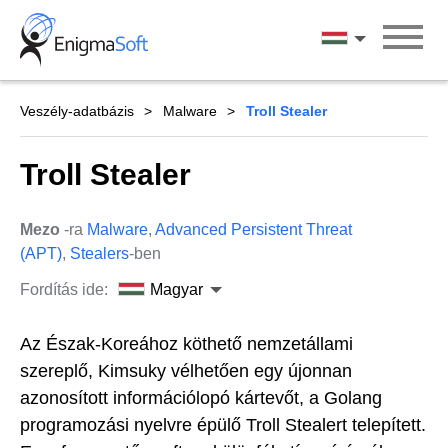
Skip
to
Magyar
content
Veszély-adatbázis
Malware
Troll Stealer
Troll Stealer
Mezo
-ra
Malware
,
Advanced Persistent Threat
(APT)
,
Stealers
-ben
Fordítás ide:
Magyar
Az Észak-Koreához köthető nemzetállami
szereplő, Kimsuky vélhetően egy újonnan
azonosított információlopó kártevőt, a Golang
programozási nyelvre épülő Troll Stealert telepített.