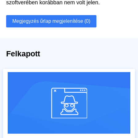
szoftverében korábban nem volt jelen.
Megjegyzés űrlap megjelenítése (0)
Felkapott