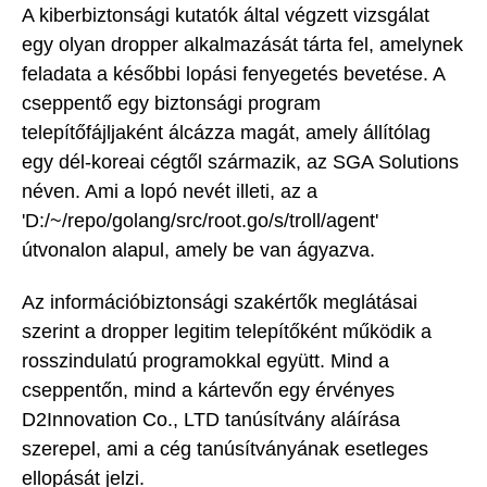
A kiberbiztonsági kutatók által végzett vizsgálat
egy olyan dropper alkalmazását tárta fel, amelynek
feladata a későbbi lopási fenyegetés bevetése. A
cseppentő egy biztonsági program
telepítőfájljaként álcázza magát, amely állítólag
egy dél-koreai cégtől származik, az SGA Solutions
néven. Ami a lopó nevét illeti, az a
'D:/~/repo/golang/src/root.go/s/troll/agent'
útvonalon alapul, amely be van ágyazva.
Az információbiztonsági szakértők meglátásai
szerint a dropper legitim telepítőként működik a
rosszindulatú programokkal együtt. Mind a
cseppentőn, mind a kártevőn egy érvényes
D2Innovation Co., LTD tanúsítvány aláírása
szerepel, ami a cég tanúsítványának esetleges
ellopását jelzi.