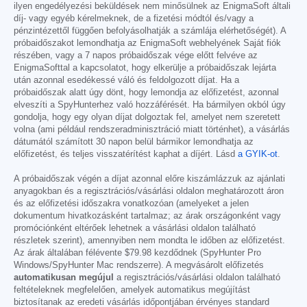
ilyen engedélyezési beküldések nem minősülnek az EnigmaSoft általi
díj- vagy egyéb kérelmeknek, de a fizetési módtól és/vagy a
pénzintézettől függően befolyásolhatják a számlája elérhetőségét). A
próbaidőszakot lemondhatja az EnigmaSoft webhelyének Saját fiók
részében, vagy a 7 napos próbaidőszak vége előtt felvéve az
EnigmaSofttal a kapcsolatot, hogy elkerülje a próbaidőszak lejárta
után azonnal esedékessé váló és feldolgozott díjat. Ha a
próbaidőszak alatt úgy dönt, hogy lemondja az előfizetést, azonnal
elveszíti a SpyHunterhez való hozzáférését. Ha bármilyen okból úgy
gondolja, hogy egy olyan díjat dolgoztak fel, amelyet nem szeretett
volna (ami például rendszeradminisztráció miatt történhet), a vásárlás
dátumától számított 30 napon belül bármikor lemondhatja az
előfizetést, és teljes visszatérítést kaphat a díjért. Lásd
a GYIK-ot
.
A próbaidőszak végén a díjat azonnal előre kiszámlázzuk az ajánlati
anyagokban és a regisztrációs/vásárlási oldalon meghatározott áron
és az előfizetési időszakra vonatkozóan (amelyeket a jelen
dokumentum hivatkozásként tartalmaz; az árak országonként vagy
promóciónként eltérőek lehetnek a vásárlási oldalon található
részletek szerint), amennyiben nem mondta le időben az előfizetést.
Az árak általában félévente
$79.98
kezdődnek (SpyHunter Pro
Windows/SpyHunter Mac rendszerre). A megvásárolt előfizetés
automatikusan megújul
a regisztrációs/vásárlási oldalon található
feltételeknek megfelelően, amelyek automatikus megújítást
biztosítanak az eredeti vásárlás időpontjában érvényes standard