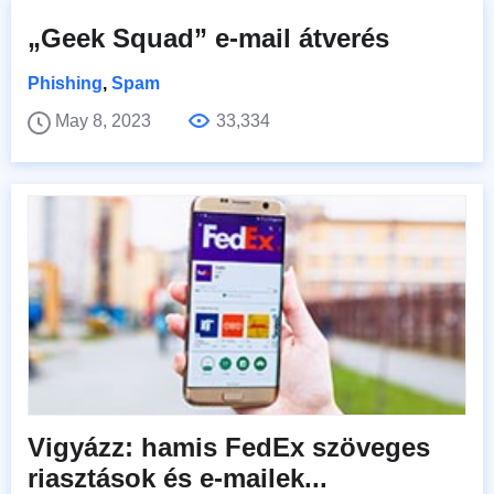
„Geek Squad” e-mail átverés
Phishing
,
Spam
May 8, 2023
33,334
Vigyázz: hamis FedEx szöveges
riasztások és e-mailek...