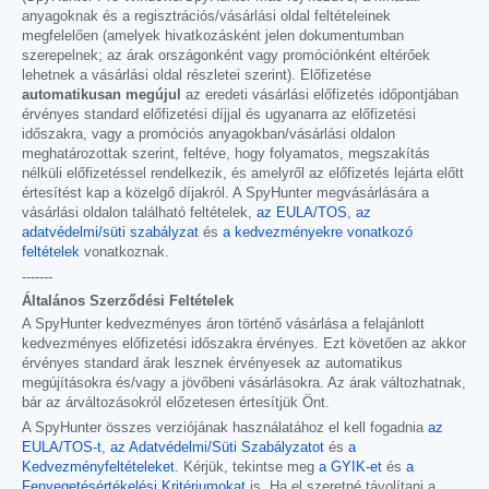
anyagoknak és a regisztrációs/vásárlási oldal feltételeinek
megfelelően (amelyek hivatkozásként jelen dokumentumban
szerepelnek; az árak országonként vagy promóciónként eltérőek
lehetnek a vásárlási oldal részletei szerint). Előfizetése
automatikusan megújul
az eredeti vásárlási előfizetés időpontjában
érvényes standard előfizetési díjjal és ugyanarra az előfizetési
időszakra, vagy a promóciós anyagokban/vásárlási oldalon
meghatározottak szerint, feltéve, hogy folyamatos, megszakítás
nélküli előfizetéssel rendelkezik, és amelyről az előfizetés lejárta előtt
értesítést kap a közelgő díjakról. A SpyHunter megvásárlására a
vásárlási oldalon található feltételek,
az EULA/TOS
,
az
adatvédelmi/süti szabályzat
és
a kedvezményekre vonatkozó
feltételek
vonatkoznak.
-------
Általános Szerződési Feltételek
A SpyHunter kedvezményes áron történő vásárlása a felajánlott
kedvezményes előfizetési időszakra érvényes. Ezt követően az akkor
érvényes standard árak lesznek érvényesek az automatikus
megújításokra és/vagy a jövőbeni vásárlásokra. Az árak változhatnak,
bár az árváltozásokról előzetesen értesítjük Önt.
A SpyHunter összes verziójának használatához el kell fogadnia
az
EULA/TOS-t
,
az Adatvédelmi/Süti Szabályzatot
és
a
Kedvezményfeltételeket
. Kérjük, tekintse meg
a GYIK-et
és
a
Fenyegetésértékelési Kritériumokat
is. Ha el szeretné távolítani a