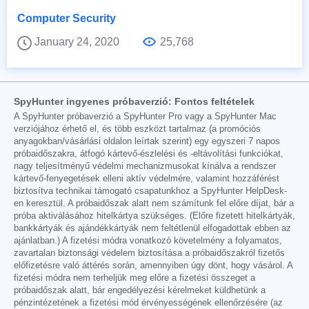
Computer Security
January 24, 2020
25,768
SpyHunter ingyenes próbaverzió: Fontos feltételek
A SpyHunter próbaverzió a SpyHunter Pro vagy a SpyHunter Mac
verziójához érhető el, és több eszközt tartalmaz (a promóciós
anyagokban/vásárlási oldalon leírtak szerint) egy egyszeri 7 napos
próbaidőszakra, átfogó kártevő-észlelési és -eltávolítási funkciókat,
nagy teljesítményű védelmi mechanizmusokat kínálva a rendszer
kártevő-fenyegetések elleni aktív védelmére, valamint hozzáférést
biztosítva technikai támogató csapatunkhoz a SpyHunter HelpDesk-
en keresztül. A próbaidőszak alatt nem számítunk fel előre díjat, bár a
próba aktiválásához hitelkártya szükséges. (Előre fizetett hitelkártyák,
bankkártyák és ajándékkártyák nem feltétlenül elfogadottak ebben az
ajánlatban.) A fizetési módra vonatkozó követelmény a folyamatos,
zavartalan biztonsági védelem biztosítása a próbaidőszakról fizetős
előfizetésre való áttérés során, amennyiben úgy dönt, hogy vásárol. A
fizetési módra nem terheljük meg előre a fizetési összeget a
próbaidőszak alatt, bár engedélyezési kérelmeket küldhetünk a
pénzintézetének a fizetési mód érvényességének ellenőrzésére (az