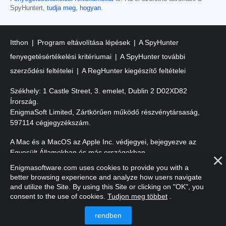
SpyHuntert,
tudja meg, hogyan
.
Itthon
Program eltávolítása lépések
A SpyHunter
fenyegetésértékelési kritériumai
A SpyHunter további
szerződési feltételei
A RegHunter kiegészítő feltételei
Székhely: 1 Castle Street, 3. emelet, Dublin 2 D02XD82
Írország.
EnigmaSoft Limited, Zártkörűen működő részvénytársaság,
597114 cégjegyzékszám.
A Mac és a MacOS az Apple Inc. védjegyei, bejegyezve az
Egyesült Államokban és más országokban.
Enigmasoftware.com uses cookies to provide you with a
Szerzői jog 2016-2026. EnigmaSoft Ltd. Minden jog fenntartva.
better browsing experience and analyze how users navigate
and utilize the Site. By using this Site or clicking on "OK", you
consent to the use of cookies.
Tudjon meg többet
.