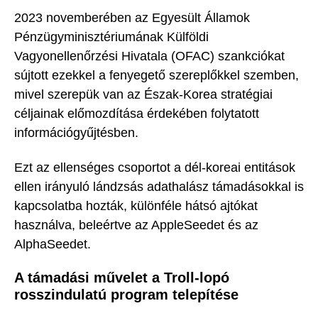
2023 novemberében az Egyesült Államok
Pénzügyminisztériumának Külföldi
Vagyonellenőrzési Hivatala (OFAC) szankciókat
sújtott ezekkel a fenyegető szereplőkkel szemben,
mivel szerepük van az Észak-Korea stratégiai
céljainak előmozdítása érdekében folytatott
információgyűjtésben.
Ezt az ellenséges csoportot a dél-koreai entitások
ellen irányuló lándzsás adathalász támadásokkal is
kapcsolatba hozták, különféle hátsó ajtókat
használva, beleértve az AppleSeedet és az
AlphaSeedet.
A támadási művelet a Troll-lopó
rosszindulatú program telepítése