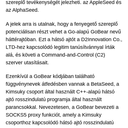
szereplő tevékenységét jelezheti. az AppleSeed és
az AlphaSeed.
A jelek arra is utalnak, hogy a fenyegető szereplő
potenciálisan részt vehet a Go-alapú GoBear nevű
háttérajtóban. Ezt a hátsó ajtót a D2Innovation Co.,
LTD-hez kapcsolódó legitim tanúsítvánnyal írták
alá, és követi a Command-and-Control (C2)
szerver utasításait.
Ezenkívül a GoBear kódjában található
függvénynevek átfedésben vannak a BetaSeed, a
Kimsuky csoport által használt C++-alapú hátsó
ajtó rosszindulatú programja által használt
parancsokkal. Nevezetesen, a GoBear bevezeti a
SOCKS5 proxy funkciót, amely a Kimsuky
csoporthoz kapcsolódó hátsó ajtó rosszindulatú