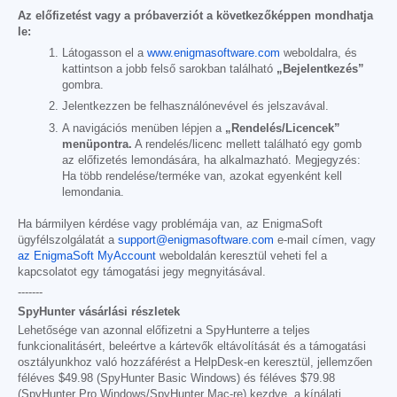
Az előfizetést vagy a próbaverziót a következőképpen mondhatja
le:
Látogasson el a
www.enigmasoftware.com
weboldalra, és
kattintson a jobb felső sarokban található
„Bejelentkezés”
gombra.
Jelentkezzen be felhasználónevével és jelszavával.
A navigációs menüben lépjen a
„Rendelés/Licencek”
menüpontra.
A rendelés/licenc mellett található egy gomb
az előfizetés lemondására, ha alkalmazható. Megjegyzés:
Ha több rendelése/terméke van, azokat egyenként kell
lemondania.
Ha bármilyen kérdése vagy problémája van, az EnigmaSoft
ügyfélszolgálatát a
support@enigmasoftware.com
e-mail címen, vagy
az EnigmaSoft MyAccount
weboldalán keresztül veheti fel a
kapcsolatot egy támogatási jegy megnyitásával.
-------
SpyHunter vásárlási részletek
Lehetősége van azonnal előfizetni a SpyHunterre a teljes
funkcionalitásért, beleértve a kártevők eltávolítását és a támogatási
osztályunkhoz való hozzáférést a HelpDesk-en keresztül, jellemzően
féléves
$49.98
(SpyHunter Basic Windows) és féléves
$79.98
(SpyHunter Pro Windows/SpyHunter Mac-re) kezdve, a kínálati