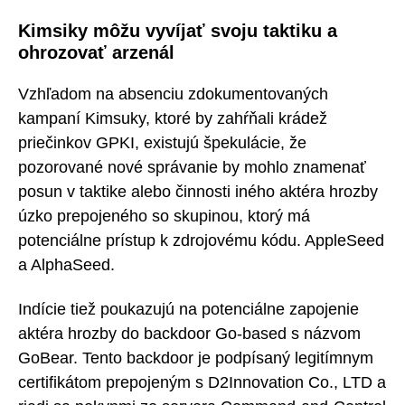
Kimsiky môžu vyvíjať svoju taktiku a
ohrozovať arzenál
Vzhľadom na absenciu zdokumentovaných
kampaní Kimsuky, ktoré by zahŕňali krádež
priečinkov GPKI, existujú špekulácie, že
pozorované nové správanie by mohlo znamenať
posun v taktike alebo činnosti iného aktéra hrozby
úzko prepojeného so skupinou, ktorý má
potenciálne prístup k zdrojovému kódu. AppleSeed
a AlphaSeed.
Indície tiež poukazujú na potenciálne zapojenie
aktéra hrozby do backdoor Go-based s názvom
GoBear. Tento backdoor je podpísaný legitímnym
certifikátom prepojeným s D2Innovation Co., LTD a