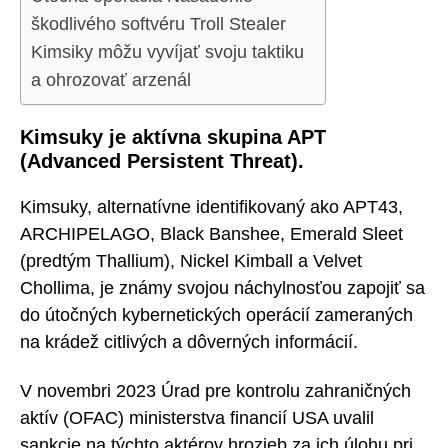
škodlivého softvéru Troll Stealer
Kimsiky môžu vyvíjať svoju taktiku
a ohrozovať arzenál
Kimsuky je aktívna skupina APT
(Advanced Persistent Threat).
Kimsuky, alternatívne identifikovaný ako APT43,
ARCHIPELAGO, Black Banshee, Emerald Sleet
(predtým Thallium), Nickel Kimball a Velvet
Chollima, je známy svojou náchylnosťou zapojiť sa
do útočných kybernetických operácií zameraných
na krádež citlivých a dôverných informácií.
V novembri 2023 Úrad pre kontrolu zahraničných
aktív (OFAC) ministerstva financií USA uvalil
sankcie na týchto aktérov hrozieb za ich úlohu pri