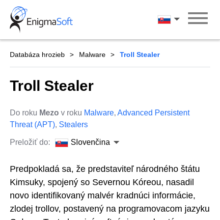
Skip
to
Slovenčina
content
Databáza hrozieb
Malware
Troll Stealer
Troll Stealer
Do roku
Mezo
v roku
Malware
,
Advanced Persistent
Threat (APT)
,
Stealers
Preložiť do:
Slovenčina
Predpokladá sa, že predstaviteľ národného štátu
Kimsuky, spojený so Severnou Kóreou, nasadil
novo identifikovaný malvér kradnúci informácie,
zlodej trollov, postavený na programovacom jazyku