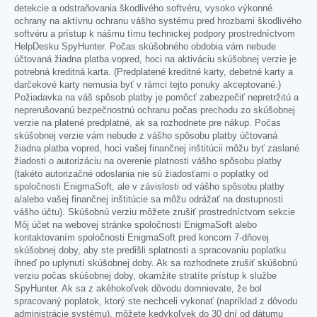
detekcie a odstraňovania škodlivého softvéru, vysoko výkonné
ochrany na aktívnu ochranu vášho systému pred hrozbami škodlivého
softvéru a prístup k nášmu tímu technickej podpory prostredníctvom
HelpDesku SpyHunter. Počas skúšobného obdobia vám nebude
účtovaná žiadna platba vopred, hoci na aktiváciu skúšobnej verzie je
potrebná kreditná karta. (Predplatené kreditné karty, debetné karty a
darčekové karty nemusia byť v rámci tejto ponuky akceptované.)
Požiadavka na váš spôsob platby je pomôcť zabezpečiť nepretržitú a
neprerušovanú bezpečnostnú ochranu počas prechodu zo skúšobnej
verzie na platené predplatné, ak sa rozhodnete pre nákup. Počas
skúšobnej verzie vám nebude z vášho spôsobu platby účtovaná
žiadna platba vopred, hoci vašej finančnej inštitúcii môžu byť zaslané
žiadosti o autorizáciu na overenie platnosti vášho spôsobu platby
(takéto autorizačné odoslania nie sú žiadosťami o poplatky od
spoločnosti EnigmaSoft, ale v závislosti od vášho spôsobu platby
a/alebo vašej finančnej inštitúcie sa môžu odrážať na dostupnosti
vášho účtu). Skúšobnú verziu môžete zrušiť prostredníctvom sekcie
Môj účet na webovej stránke spoločnosti EnigmaSoft alebo
kontaktovaním spoločnosti EnigmaSoft pred koncom 7-dňovej
skúšobnej doby, aby ste predišli splatnosti a spracovaniu poplatku
ihneď po uplynutí skúšobnej doby. Ak sa rozhodnete zrušiť skúšobnú
verziu počas skúšobnej doby, okamžite stratíte prístup k službe
SpyHunter. Ak sa z akéhokoľvek dôvodu domnievate, že bol
spracovaný poplatok, ktorý ste nechceli vykonať (napríklad z dôvodu
administrácie systému), môžete kedykoľvek do 30 dní od dátumu