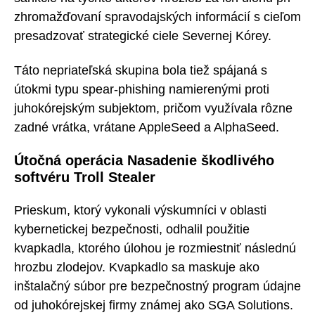
zhromažďovaní spravodajských informácií s cieľom
presadzovať strategické ciele Severnej Kórey.
Táto nepriateľská skupina bola tiež spájaná s
útokmi typu spear-phishing namierenými proti
juhokórejským subjektom, pričom využívala rôzne
zadné vrátka, vrátane AppleSeed a AlphaSeed.
Útočná operácia Nasadenie škodlivého
softvéru Troll Stealer
Prieskum, ktorý vykonali výskumníci v oblasti
kybernetickej bezpečnosti, odhalil použitie
kvapkadla, ktorého úlohou je rozmiestniť následnú
hrozbu zlodejov. Kvapkadlo sa maskuje ako
inštalačný súbor pre bezpečnostný program údajne
od juhokórejskej firmy známej ako SGA Solutions.