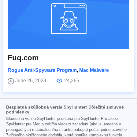
Fuq.com
Rogue Anti-Spyware Program
,
Mac Malware
June 26, 2023
24,266
Bezplatná skúšobná verzia SpyHunter: Dôležité zmluvné
podmienky
Skúšobná verzia SpyHunter je určená pre SpyHunter Pro alebo
SpyHunter pre Mac a zahŕňa viacero zariadení (ako je uvedené v
propagačných materiáloch/na stránke nákupu) počas jednorazového
7-dňového skúšobného obdobia, ktoré ponúka komplexnú funkciu