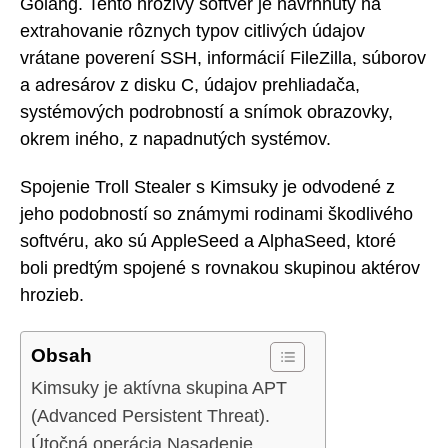
Golang. Tento hrozivý softvér je navrhnutý na
extrahovanie rôznych typov citlivých údajov
vrátane poverení SSH, informácií FileZilla, súborov
a adresárov z disku C, údajov prehliadača,
systémových podrobností a snímok obrazovky,
okrem iného, z napadnutých systémov.
Spojenie Troll Stealer s Kimsuky je odvodené z
jeho podobností so známymi rodinami škodlivého
softvéru, ako sú AppleSeed a AlphaSeed, ktoré
boli predtým spojené s rovnakou skupinou aktérov
hrozieb.
Obsah
Kimsuky je aktívna skupina APT
(Advanced Persistent Threat).
Útočná operácia Nasadenie