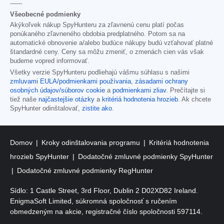
------
Všeobecné podmienky
Akýkoľvek nákup SpyHunteru za zľavnenú cenu platí počas
ponúkaného zľavneného obdobia predplatného. Potom sa na
automatické obnovenie a/alebo budúce nákupy budú vzťahovať platné
štandardné ceny. Ceny sa môžu zmeniť, o zmenách cien vás však
budeme vopred informovať.
Všetky verzie SpyHunteru podliehajú vášmu súhlasu s našimi
zmluvami EULA/podmienkami používania
,
zásadami ochrany
osobných údajov/súborov cookie
a
podmienkami zliav
. Prečítajte si
tiež naše
najčastejšie otázky
a
kritériá hodnotenia hrozieb
. Ak chcete
SpyHunter odinštalovať,
zistite ako
.
Domov
Kroky odinštalovania programu
Kritériá hodnotenia
hrozieb SpyHunter
Dodatočné zmluvné podmienky SpyHunter
Dodatočné zmluvné podmienky RegHunter
Sídlo: 1 Castle Street, 3rd Floor, Dublin 2 D02XD82 Ireland.
EnigmaSoft Limited, súkromná spoločnosť s ručením
obmedzeným na akcie, registračné číslo spoločnosti 597114.