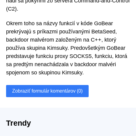
riadi sa pokynmi zo servera Command-and-Control
(C2).
Okrem toho sa názvy funkcií v kóde GoBear
prekrývajú s príkazmi používanými BetaSeed,
backdoor malvérom založeným na C++, ktorý
používa skupina Kimsuky. Predovšetkým GoBear
predstavuje funkciu proxy SOCKS5, funkciu, ktorá
sa predtým nenachádzala v backdoor malvéri
spojenom so skupinou Kimsuky.
Zobraziť formulár komentárov (0)
Trendy