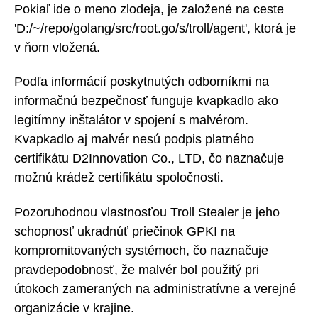
Pokiaľ ide o meno zlodeja, je založené na ceste
'D:/~/repo/golang/src/root.go/s/troll/agent', ktorá je
v ňom vložená.
Podľa informácií poskytnutých odborníkmi na
informačnú bezpečnosť funguje kvapkadlo ako
legitímny inštalátor v spojení s malvérom.
Kvapkadlo aj malvér nesú podpis platného
certifikátu D2Innovation Co., LTD, čo naznačuje
možnú krádež certifikátu spoločnosti.
Pozoruhodnou vlastnosťou Troll Stealer je jeho
schopnosť ukradnúť priečinok GPKI na
kompromitovaných systémoch, čo naznačuje
pravdepodobnosť, že malvér bol použitý pri
útokoch zameraných na administratívne a verejné
organizácie v krajine.