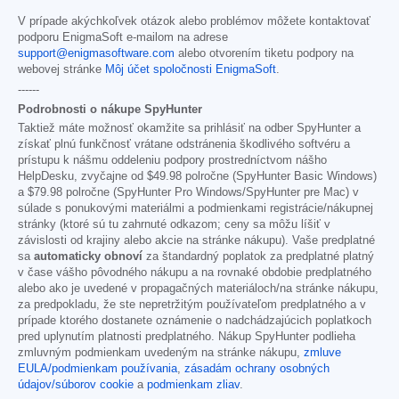
V prípade akýchkoľvek otázok alebo problémov môžete kontaktovať
podporu EnigmaSoft e-mailom na adrese
support@enigmasoftware.com
alebo otvorením tiketu podpory na
webovej stránke
Môj účet spoločnosti EnigmaSoft
.
------
Podrobnosti o nákupe SpyHunter
Taktiež máte možnosť okamžite sa prihlásiť na odber SpyHunter a
získať plnú funkčnosť vrátane odstránenia škodlivého softvéru a
prístupu k nášmu oddeleniu podpory prostredníctvom nášho
HelpDesku, zvyčajne od
$49.98
polročne (SpyHunter Basic Windows)
a
$79.98
polročne (SpyHunter Pro Windows/SpyHunter pre Mac) v
súlade s ponukovými materiálmi a podmienkami registrácie/nákupnej
stránky (ktoré sú tu zahrnuté odkazom; ceny sa môžu líšiť v
závislosti od krajiny alebo akcie na stránke nákupu). Vaše predplatné
sa
automaticky obnoví
za štandardný poplatok za predplatné platný
v čase vášho pôvodného nákupu a na rovnaké obdobie predplatného
alebo ako je uvedené v propagačných materiáloch/na stránke nákupu,
za predpokladu, že ste nepretržitým používateľom predplatného a v
prípade ktorého dostanete oznámenie o nadchádzajúcich poplatkoch
pred uplynutím platnosti predplatného. Nákup SpyHunter podlieha
zmluvným podmienkam uvedeným na stránke nákupu,
zmluve
EULA/podmienkam používania
,
zásadám ochrany osobných
údajov/súborov cookie
a
podmienkam zliav
.