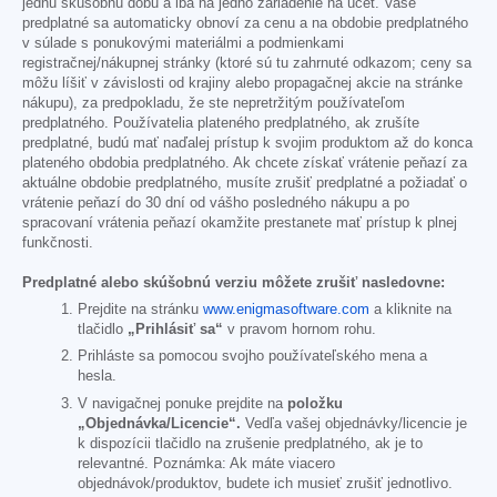
jednu skúšobnú dobu a iba na jedno zariadenie na účet. Vaše
predplatné sa automaticky obnoví za cenu a na obdobie predplatného
v súlade s ponukovými materiálmi a podmienkami
registračnej/nákupnej stránky (ktoré sú tu zahrnuté odkazom; ceny sa
môžu líšiť v závislosti od krajiny alebo propagačnej akcie na stránke
nákupu), za predpokladu, že ste nepretržitým používateľom
predplatného. Používatelia plateného predplatného, ak zrušíte
predplatné, budú mať naďalej prístup k svojim produktom až do konca
plateného obdobia predplatného. Ak chcete získať vrátenie peňazí za
aktuálne obdobie predplatného, musíte zrušiť predplatné a požiadať o
vrátenie peňazí do 30 dní od vášho posledného nákupu a po
spracovaní vrátenia peňazí okamžite prestanete mať prístup k plnej
funkčnosti.
Predplatné alebo skúšobnú verziu môžete zrušiť nasledovne:
Prejdite na stránku
www.enigmasoftware.com
a kliknite na
tlačidlo
„Prihlásiť sa“
v pravom hornom rohu.
Prihláste sa pomocou svojho používateľského mena a
hesla.
V navigačnej ponuke prejdite na
položku
„Objednávka/Licencie“.
Vedľa vašej objednávky/licencie je
k dispozícii tlačidlo na zrušenie predplatného, ak je to
relevantné. Poznámka: Ak máte viacero
objednávok/produktov, budete ich musieť zrušiť jednotlivo.