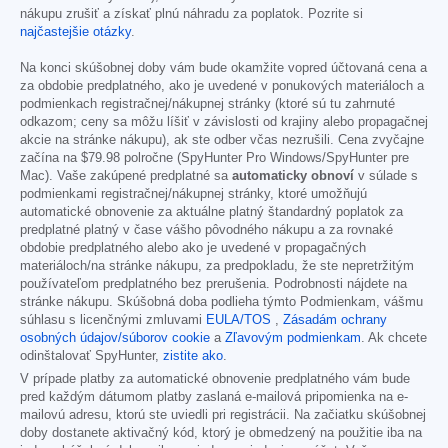
nákupu zrušiť a získať plnú náhradu za poplatok. Pozrite si
najčastejšie otázky
.
Na konci skúšobnej doby vám bude okamžite vopred účtovaná cena a
za obdobie predplatného, ako je uvedené v ponukových materiáloch a
podmienkach registračnej/nákupnej stránky (ktoré sú tu zahrnuté
odkazom; ceny sa môžu líšiť v závislosti od krajiny alebo propagačnej
akcie na stránke nákupu), ak ste odber včas nezrušili. Cena zvyčajne
začína na
$79.98
polročne (SpyHunter Pro Windows/SpyHunter pre
Mac). Vaše zakúpené predplatné sa
automaticky obnoví
v súlade s
podmienkami registračnej/nákupnej stránky, ktoré umožňujú
automatické obnovenie za aktuálne platný štandardný poplatok za
predplatné platný v čase vášho pôvodného nákupu a za rovnaké
obdobie predplatného alebo ako je uvedené v propagačných
materiáloch/na stránke nákupu, za predpokladu, že ste nepretržitým
používateľom predplatného bez prerušenia. Podrobnosti nájdete na
stránke nákupu. Skúšobná doba podlieha týmto Podmienkam, vášmu
súhlasu s licenčnými zmluvami
EULA/TOS
,
Zásadám ochrany
osobných údajov/súborov cookie
a
Zľavovým podmienkam
. Ak chcete
odinštalovať SpyHunter,
zistite ako
.
V prípade platby za automatické obnovenie predplatného vám bude
pred každým dátumom platby zaslaná e-mailová pripomienka na e-
mailovú adresu, ktorú ste uviedli pri registrácii. Na začiatku skúšobnej
doby dostanete aktivačný kód, ktorý je obmedzený na použitie iba na