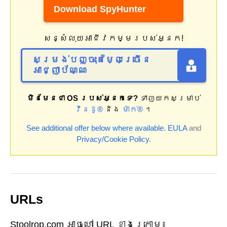
Download SpyHunter
សន្សំលុយអាជីវកម្មរបស់អ្នក!
សម្រង់បញ្ចុះតម្លៃច្រើន
អាជ្ញាប័ណ្ណ
មិនមែនជា OS របស់អ្នកទេ?
ទាញយកសម្រាប់
វីនដូ®
និង
ម៉ាក់®
។
See additional offer below where available.
EULA
and
Privacy/Cookie Policy
.
URLs
Stoolrop.com អាចហៅ URL ខាងក្រោម៖