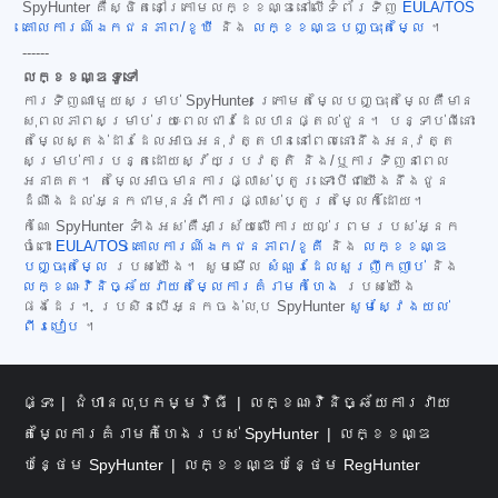
SpyHunter គឺស្ថិតនៅក្រោមលក្ខខណ្ឌនៅលើទំព័រទិញ
EULA/TOS
គោលការណ៍ឯកជនភាព/ខូឃី
និង
លក្ខខណ្ឌបញ្ចុះតម្លៃ
។
------
លក្ខខណ្ឌទូទៅ
ការទិញណាមួយសម្រាប់ SpyHunter ក្រោមតម្លៃបញ្ចុះតម្លៃគឺមាន
សុពលភាពសម្រាប់រយៈពេលជាវដែលបានផ្តល់ជូន។ បន្ទាប់ពីនោះ
តម្លៃស្តង់ដារដែលអាចអនុវត្តបាននៅពេលនោះនឹងអនុវត្ត
សម្រាប់ការបន្តដោយស្វ័យប្រវត្តិ និង/ឬការទិញនាពេល
អនាគត។ តម្លៃអាចមានការផ្លាស់ប្តូរ ទោះបីជាយើងនឹងជូន
ដំណឹងដល់អ្នកជាមុនអំពីការផ្លាស់ប្តូរតម្លៃក៏ដោយ។
កំណែ SpyHunter ទាំងអស់គឺអាស្រ័យលើការយល់ព្រមរបស់អ្នក
ចំពោះ
EULA/TOS
គោលការណ៍ឯកជនភាព/ខូគី
និង
លក្ខខណ្ឌ
បញ្ចុះតម្លៃ
របស់យើង។ សូមមើល
សំណួរដែលសួរញឹកញាប់
និង
លក្ខណៈវិនិច្ឆ័យវាយតម្លៃការគំរាមកំហែង
របស់យើង
ផងដែរ។ ប្រសិនបើអ្នកចង់លុប SpyHunter
សូមស្វែងយល់
ពីរបៀប
។
ផ្ទះ
ជំហានលុបកម្មវិធី
លក្ខណៈវិនិច្ឆ័យការវាយ
តម្លៃការគំរាមកំហែងរបស់ SpyHunter
លក្ខខណ្ឌ
បន្ថែម SpyHunter
លក្ខខណ្ឌបន្ថែម RegHunter