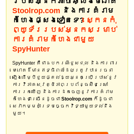
របស់អ្នកអាចឆ្លងមេរោគ
Stoolrop.com
និងការគំរាម
កំហែងផ្សេងទៀតទេ?
ស្កេនកុំ
ព្យូទ័ររបស់អ្នកសម្រាប់
ការគំរាមកំហែងជាមួយ
SpyHunter
SpyHunter គឺជាឧបករណ៍ជួសជុល និងការពារ
មេរោគដ៏មានឥទ្ធិពលដែលត្រូវបានរចនា
ឡើងដើម្បីជួយផ្តល់ឱ្យអ្នកប្រើប្រាស់នូវ
ការវិភាគសុវត្ថិភាពប្រព័ន្ធស៊ីជម្រៅ
ការរកឃើញ និងការដកចេញនូវការគំរាម
កំហែងជាច្រើនដូចជា
Stoolrop.com
ក៏ដូចជា
សេវាកម្មគាំទ្របច្ចេកវិទ្យាមួយទល់នឹង
មួយ។