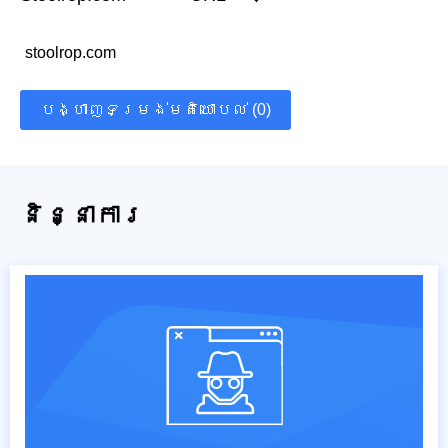
stoolrop.com
បង្ហាញទម្រង់មតិយោបល់ (0)
និន្នាការ