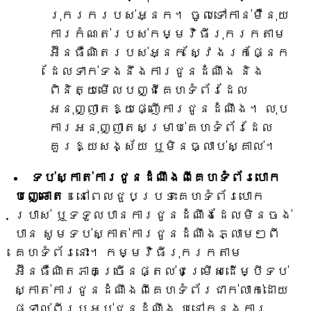
រុករករបស់អ្នក។ ចូលទៅកាន់ម៉ឺនុយ
ការកំណត់របស់កម្មវិធីរុករកតាម
អ៊ីនធឺណិតរបស់អ្នក ស្វែងរកផ្នែក
ដែលទាក់ទងនឹងការជូនដំណឹង និង
ពិនិត្យមើលបញ្ជីគេហទំព័រដែល
អនុញ្ញាតឱ្យផ្ញើការជូនដំណឹង។ លុប
ការអនុញ្ញាតសម្រាប់គេហទំព័រដែល
គួរឱ្យសង្ស័យ ឬមិនធ្លាប់ស្គាល់។
ទប់ស្កាត់ការជូនដំណឹងពីគេហទំព័របោក
បញ្ឆោត
៖ នៅពេលជួបប្រទះគេហទំព័របោក
ប្រាស់ ឬទទួលបានការជូនដំណឹងដែលមិនចង់
បាន សូមទប់ស្កាត់ការជូនដំណឹងភ្លាមៗពី
គេហទំព័រនោះ។ កម្មវិធីរុករកតាម
អ៊ីនធឺណិតភាគច្រើនផ្តល់ជម្រើសដើម្បីទប់
ស្កាត់ការជូនដំណឹងពីគេហទំព័រជាក់លាក់ដោយ
ផ្ទាល់ពីប្រអប់ជូនដំណឹង ឬនៅក្នុងការ