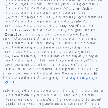
អ្នកមានសុពលភាពក៏ដោយ (ការដាក់ស្នើការអនុញ្ញាតបែបនេះ
មិនមែនជាសំណើសុំការគិតថ្លៃ ឬថ្លៃសេវាដោយ EnigmaSoft ទេ
ប៉ុន្តែអាស្រ័យលើវិធីសាស្ត្រទូទាត់របស់អ្នក និង/
ឬស្ថាប័នហិរញ្ញវត្ថុរបស់អ្នក អាចឆ្លុះបញ្ចាំងពីភាពអាច
រកបាននៃគណនីរបស់អ្នក)។ អ្នកអាចលុបចោលការ
សាកល្បងរបស់អ្នកតាមរយៈផ្នែក MyAccount នៃគេហទំព័រ
របស់ EnigmaSoft សម្រាប់គណនីរបស់អ្នក ឬដោយទាក់ទង
EnigmaSoft មុនពេលបញ្ចប់នៃរយៈពេលសាកល្បង 7 ថ្ងៃ
ដើម្បីជៀសវាងការគិតថ្លៃដែលត្រូវបង់ និងត្រូវបានដំណើរ
ការភ្លាមៗបន្ទាប់ពីការសាកល្បងរបស់អ្នកផុតកំណត់។
ប្រសិនបើអ្នកសម្រេចចិត្តលុបចោលក្នុងអំឡុងពេល
សាកល្បងរបស់អ្នក អ្នកនឹងបាត់បង់សិទ្ធិចូលប្រើ
SpyHunter ភ្លាមៗ។ ប្រសិនបើដោយហេតុផលណាមួយ អ្នកជឿថា
ការគិតថ្លៃត្រូវបានដំណើរការដែលអ្នកមិនចង់ធ្វើ (ដែល
អាចកើតឡើងដោយផ្អែកលើការគ្រប់គ្រងប្រព័ន្ធ ជា
ឧទាហរណ៍) អ្នកក៏អាចលុបចោល និងទទួលបានប្រាក់សងវិញ
ពេញលេញសម្រាប់ការគិតថ្លៃនៅពេលណាក៏បានក្នុងរយៈពេល 30
ថ្ងៃគិតចាប់ពីថ្ងៃគិតថ្លៃទិញ។ សូមមើល
សំណួរដែលសួរញឹក
ញាប់
។
នៅចុងបញ្ចប់នៃការសាកល្បង អ្នកនឹងត្រូវបានគិតប្រាក់ជា
មុនភ្លាមៗតាមតម្លៃ និងសម្រាប់រយៈពេលជាវដូចដែលបាន
កំណត់នៅក្នុងសម្ភារៈផ្តល់ជូន និងលក្ខខណ្ឌទំព័រចុះឈ្មោះ/
ទិញ (ដែលត្រូវបានបញ្ចូលនៅទីនេះដោយឯកសារយោង; តម្លៃអាច