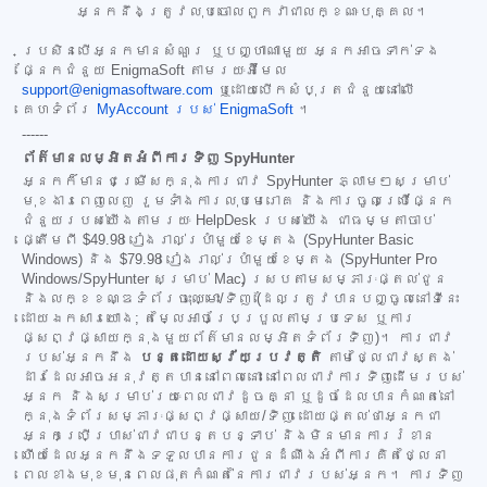
អ្នកនឹងត្រូវលុបចោលពួកវាជាលក្ខណៈបុគ្គល។
ប្រសិនបើអ្នកមានសំណួរ ឬបញ្ហាណាមួយ អ្នកអាចទាក់ទង
ផ្នែកជំនួយ EnigmaSoft តាមរយៈអ៊ីមែល
support@enigmasoftware.com
ឬដោយបើកសំបុត្រជំនួយនៅលើ
គេហទំព័រ
MyAccount របស់ EnigmaSoft
។
------
ព័ត៌មានលម្អិតអំពីការទិញ SpyHunter
អ្នកក៏មានជម្រើសក្នុងការជាវ SpyHunter ភ្លាមៗសម្រាប់
មុខងារពេញលេញ រួមទាំងការលុបមេរោគ និងការចូលប្រើផ្នែក
ជំនួយរបស់យើងតាមរយៈ HelpDesk របស់យើង ជាធម្មតាចាប់
ផ្តើមពី
$49.98
រៀងរាល់ប្រាំមួយខែម្តង (SpyHunter Basic
Windows) និង
$79.98
រៀងរាល់ប្រាំមួយខែម្តង (SpyHunter Pro
Windows/SpyHunter សម្រាប់ Mac) ស្របតាមសម្ភារៈផ្តល់ជូន
និងលក្ខខណ្ឌទំព័រចុះឈ្មោះ/ទិញ (ដែលត្រូវបានបញ្ចូលនៅទីនេះ
ដោយឯកសារយោង; តម្លៃអាចប្រែប្រួលតាមប្រទេស ឬការ
ផ្សព្វផ្សាយក្នុងមួយព័ត៌មានលម្អិតទំព័រទិញ)។ ការជាវ
របស់អ្នកនឹង
បន្តដោយស្វ័យប្រវត្តិ
តាមថ្លៃជាវស្តង់
ដារដែលអាចអនុវត្តបាននៅពេលនោះ នៅពេលជាវការទិញដើមរបស់
អ្នក និងសម្រាប់រយៈពេលជាវដូចគ្នា ឬដូចដែលបានកំណត់នៅ
ក្នុងទំព័រសម្ភារៈផ្សព្វផ្សាយ/ទិញ ដោយផ្តល់ថាអ្នកជា
អ្នកប្រើប្រាស់ជាវជាបន្តបន្ទាប់ និងមិនមានការរំខាន
ហើយដែលអ្នកនឹងទទួលបានការជូនដំណឹងអំពីការគិតថ្លៃនា
ពេលខាងមុខមុនពេលផុតកំណត់នៃការជាវរបស់អ្នក។ ការទិញ