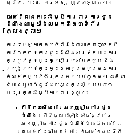
គួរតែលុបចោលការអនុញ្ញាតនេះភ្លាមៗ។
ចាត់វិធានការដើម្បីការពារការជូន
ដំណឹងណាមួយដែលមកពីគេហទំព័រ
ក្លែងក្លាយ
ការទប់ស្កាត់គេហទំព័រដែលបោកបញ្ឆោតពី
ការចែកចាយការជូនដំណឹងសារឥតបានការ
តម្រូវឱ្យអ្នកប្រើប្រាស់សកម្ម និង
ប្រុងប្រយ័ត្នក្នុងការគ្រប់គ្រងការ
កំណត់កម្មវិធីរុករករបស់ពួកគេ។ នេះគឺជា
ជំហានមួយចំនួនដែលអ្នកប្រើប្រាស់អាច
អនុវត្តដើម្បីការពារខ្លួន៖
ពិនិត្យមើលការអនុញ្ញាតការជូន
ដំណឹង
៖ ពិនិត្យជាទៀងទាត់នូវការ
អនុញ្ញាតការជូនដំណឹងដែលផ្តល់ដល់
គេហទំព័រនៅក្នុងការកំណត់កម្មវិធី