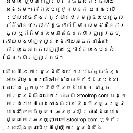
អ៊ីមែល ឬបណ្តាញប្រព័ន្ធផ្សព្វផ្សាយ
សង្គម។ នៅពេលបញ្ជូនបន្ត អ្នកប្រើ
ប្រាស់អាចនឹងត្រូវបានជម្រុញឱ្យបញ្ចូល
ព័ត៌មានជាក់លាក់ ដូចជាព័ត៌មានសម្ងាត់នៃការ
ចូល ឬព័ត៌មានលម្អិតផ្នែកហិរញ្ញវត្ថុ
ដោយបង្ហាញខ្លួនឯងដោយអចេតនាចំពោះ
ការលួចអត្តសញ្ញាណ ឬការក្លែងបន្លំ
ផ្នែកហិរញ្ញវត្ថុ។
លើស​ពី​នេះ ការ​ជូន​ដំណឹង​បោក​ប្រាស់​មួយ​ចំនួន​
អាច​នាំ​អ្នក​ប្រើ​ទៅ​កាន់​គេហទំព័រ​ដែល​បង្ហោះ​
មេរោគ ឬ​កម្មវិធី​មិន​ចង់​បាន។ ជារួម
ការជូនដំណឹងបោកប្រាស់ពី Stoolrop.com បង្ក
ការគំរាមកំហែងយ៉ាងសំខាន់ និងមិនគួរត្រូវ
បានជឿទុកចិត្ត។ អ្នកប្រើប្រាស់ដែលបាន
ផ្តល់ការអនុញ្ញាតទៅ Stoolrop.com ឬទំព័រ
ស្រដៀងគ្នាដើម្បីផ្ញើការជូនដំណឹង