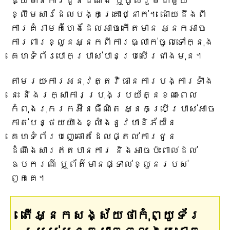
ឱ្យមានការជូនដំណឹង ឬចូលរួមជាមួយ
ខ្លឹមសារដែលបង្កគ្រោះថ្នាក់។ ដោយដឹងពី
ការគំរាមកំហែងដែលអាចកើតមាន អ្នកអាច
ការពារខ្លួនអ្នកពីការធ្លាក់ចូលទៅក្នុង
គេហទំព័របោកប្រាស់បានប្រសើរជាងមុន។
តាមរយៈការអនុវត្តវិធានការបង្ការទាំង
នេះ និងរក្សាការប្រុងប្រយ័ត្នខណៈពេល
កំពុងរុករកអ៊ីនធឺណិត អ្នកប្រើប្រាស់អាច
កាត់បន្ថយយ៉ាងខ្លាំងនូវហានិភ័យនៃ
គេហទំព័របញ្ឆោតដែលផ្តល់ការជូន
ដំណឹងសារឥតបានការ និងអាចប៉ះពាល់ដល់
ឧបករណ៍ ឬព័ត៌មានផ្ទាល់ខ្លួនរបស់
ពួកគេ។
តើអ្នកសង្ស័យថាកុំព្យូទ័រ