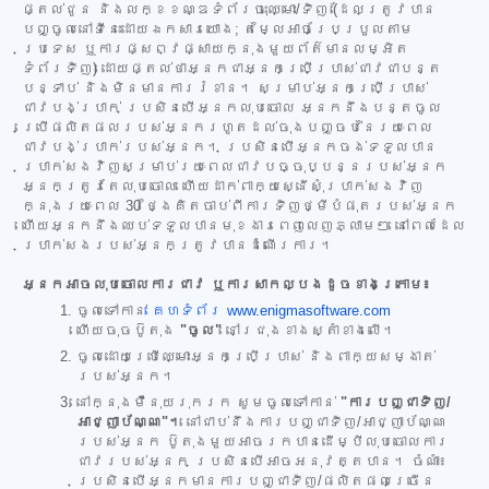
ផ្តល់ជូន និងលក្ខខណ្ឌទំព័រចុះឈ្មោះ/ទិញ (ដែលត្រូវបាន
បញ្ចូលនៅទីនេះដោយឯកសារយោង; តម្លៃអាចប្រែប្រួលតាម
ប្រទេស ឬការផ្សព្វផ្សាយក្នុងមួយព័ត៌មានលម្អិត
ទំព័រទិញ) ដោយផ្តល់ថាអ្នកជាអ្នកប្រើប្រាស់ជាវជាបន្ត
បន្ទាប់ និងមិនមានការរំខាន។ សម្រាប់អ្នកប្រើប្រាស់
ជាវបង់ប្រាក់ ប្រសិនបើអ្នកលុបចោល អ្នកនឹងបន្តចូល
ប្រើផលិតផលរបស់អ្នករហូតដល់ចុងបញ្ចប់នៃរយៈពេល
ជាវបង់ប្រាក់របស់អ្នក។ ប្រសិនបើអ្នកចង់ទទួលបាន
ប្រាក់សងវិញសម្រាប់រយៈពេលជាវបច្ចុប្បន្នរបស់អ្នក
អ្នកត្រូវតែលុបចោល ហើយដាក់ពាក្យស្នើសុំប្រាក់សងវិញ
ក្នុងរយៈពេល 30 ថ្ងៃគិតចាប់ពីការទិញថ្មីបំផុតរបស់អ្នក
ហើយអ្នកនឹងឈប់ទទួលបានមុខងារពេញលេញភ្លាមៗ នៅពេលដែល
ប្រាក់សងរបស់អ្នកត្រូវបានដំណើរការ។
អ្នកអាចលុបចោលការជាវ ឬការសាកល្បងដូចខាងក្រោម៖
ចូលទៅកាន់
គេហទំព័រ www.enigmasoftware.com
ហើយចុចប៊ូតុង
"ចូល"
នៅជ្រុងខាងស្តាំខាងលើ។
ចូលដោយប្រើឈ្មោះអ្នកប្រើប្រាស់ និងពាក្យសម្ងាត់
របស់អ្នក។
នៅក្នុងម៉ឺនុយរុករក សូមចូលទៅកាន់
"ការបញ្ជាទិញ/
អាជ្ញាប័ណ្ណ"។
នៅជាប់នឹងការបញ្ជាទិញ/អាជ្ញាប័ណ្ណ
របស់អ្នក ប៊ូតុងមួយអាចរកបានដើម្បីលុបចោលការ
ជាវរបស់អ្នក ប្រសិនបើអាចអនុវត្តបាន។ ចំណាំ៖
ប្រសិនបើអ្នកមានការបញ្ជាទិញ/ផលិតផលច្រើន