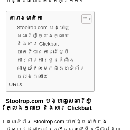
បន្តដែលមានគំនិតអាក្រក់។
តារាង​មាតិកា
Stoolrop.com បង្ហាញ
សេណារីយ៉ូក្លែងក្លាយ
និងសារ Clickbait
ចាត់វិធានការដើម្បី
ការពារការជូនដំណឹង
ណាមួយដែលមកពីគេហទំព័រ
ក្លែងក្លាយ
URLs
Stoolrop.com បង្ហាញសេណារីយ៉ូ
ក្លែងក្លាយ និងសារ Clickbait
គេហទំព័រ Stoolrop.com ហាក់ដូចជាកំពុង
ផ្សព្វផ្សាយការធ្វើតេស្តលើអ៊ីនធឺណិតដែល