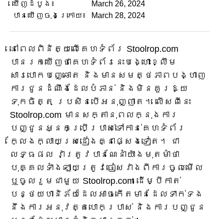
ឃើញដំបូង៖
March 26, 2024
បានឃើញចុងក្រោយ៖
March 28, 2024
នៅពេលពិនិត្យលើគេហទំព័រ Stoolrop.com
បានរកឃើញថាគេហទំព័រនេះបង្ហោះខ្លឹម
សារបោកបញ្ឆោត និងមានសមត្ថភាពបង្ហាញ
ការជូនដំណឹងដែលបំភាន់ និងមិនគួរឱ្យ
ទុកចិត្ត ប្រសិនបើអនុញ្ញាត។ លើសពីនេះ
Stoolrop.com មានសក្តានុពលក្នុងការ
បញ្ជូនអ្នកប្រើប្រាស់ទៅកាន់គេហទំព័រ
ក្លែងក្លាយស្រដៀងគ្នាផ្សេងទៀត។ ជា
លទ្ធផល វាត្រូវបានណែនាំយ៉ាងមុតមាំថា
បុគ្គលទាំងឡាយត្រូវចៀសវាងពីការចូលមើល
ឬចូលរួមជាមួយ Stoolrop.com ដើម្បីកាត់
បន្ថយហានិភ័យដែលអាចកើតមានដែលទាក់ទង
នឹងការអនុវត្តបោកប្រាស់ និងការបញ្ជូន