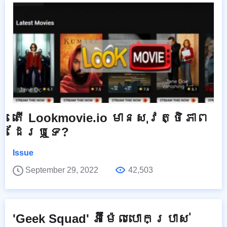
តើ Lookmovie.io មានសុវត្ថិភាព
ដែរឬទេ?
Issue
September 29, 2022
42,503
'Geek Squad' អ៊ីម៉ែលបោកប្រាស់