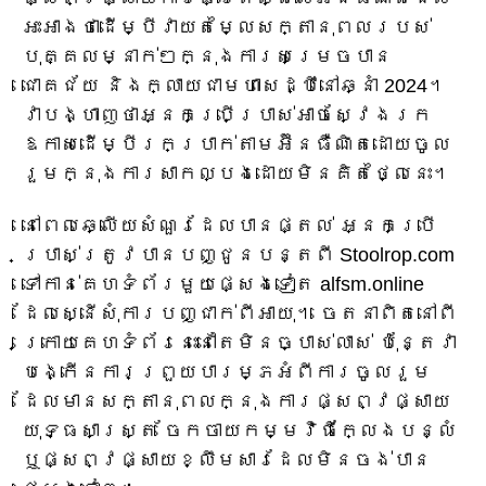
អះអាងថាដើម្បីវាយតម្លៃសក្តានុពលរបស់
បុគ្គលម្នាក់ៗក្នុងការសម្រេចបាន
ជោគជ័យ និងក្លាយជាមហាសេដ្ឋីនៅឆ្នាំ 2024។
វាបង្ហាញថាអ្នកប្រើប្រាស់អាចស្វែងរក
ឱកាសដើម្បីរកប្រាក់តាមអ៊ីនធឺណិតដោយចូល
រួមក្នុងការសាកល្បងដោយមិនគិតថ្លៃនេះ។
នៅពេលឆ្លើយសំណួរដែលបានផ្តល់ អ្នកប្រើ
ប្រាស់ត្រូវបានបញ្ជូនបន្តពី Stoolrop.com
ទៅកាន់គេហទំព័រមួយផ្សេងទៀត alfsm.online
ដែលស្នើសុំការបញ្ជាក់ពីអាយុ។ ចេតនាពិតនៅពី
ក្រោយគេហទំព័រនេះនៅតែមិនច្បាស់លាស់ ប៉ុន្តែវា
បង្កើនការព្រួយបារម្ភអំពីការចូលរួម
ដែលមានសក្តានុពលក្នុងការផ្សព្វផ្សាយ
យុទ្ធសាស្ត្រ ចែកចាយកម្មវិធីក្លែងបន្លំ
ឬផ្សព្វផ្សាយខ្លឹមសារដែលមិនចង់បាន