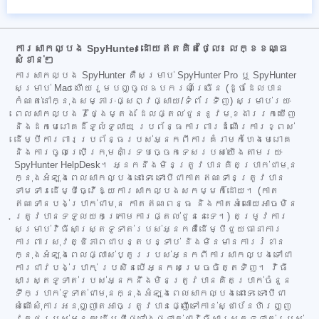
ការសាកល្បង SpyHunter ដោយឥតគិតថ្លៃ៖ លក្ខខណ្ឌ
សំខាន់ៗ
ការសាកល្បង SpyHunter គឺសម្រាប់ SpyHunter Pro ឬ SpyHunter
សម្រាប់ Mac ហើយរួមបញ្ចូលឧបករណ៍ច្រើន (ដូចដែលបាន
កំណត់នៅក្នុងសម្ភារៈផ្សព្វផ្សាយ/ទំព័រទិញ) សម្រាប់រយៈ
ពេលសាកល្បង 7 ថ្ងៃម្តង ដែលផ្តល់ជូននូវមុខងាររកឃើញ
និងដកមេរោគដ៏ទូលំទូលាយ ប្រព័ន្ធការពារដំណើរការខ្ពស់
ដើម្បីការពារប្រព័ន្ធរបស់អ្នកពីការគំរាមកំហែងមេរោគ
និងការចូលប្រើក្រុមគាំទ្របច្ចេកទេសរបស់យើងតាមរយៈ
SpyHunter HelpDesk។ អ្នកនឹងមិនត្រូវបានគិតប្រាក់ជាមុន
ក្នុងអំឡុងពេលសាកល្បងនោះទេ ទោះបីជាកាតឥណទានត្រូវបាន
ទាមទារដើម្បីធ្វើឱ្យការសាកល្បងសកម្មក៏ដោយ។ (កាត
ឥណទានបង់ប្រាក់ជាមុន កាតឥណពន្ធ និងកាតអំណោយអាចមិន
ត្រូវបានទទួលយកក្រោមការផ្តល់ជូននេះទេ។) តម្រូវការ
សម្រាប់វិធីសាស្ត្រទូទាត់របស់អ្នកគឺដើម្បីជួយធានាការ
ការពារសុវត្ថិភាពជាបន្តបន្ទាប់ និងមិនមានការរំខាន
ក្នុងអំឡុងពេលផ្លាស់ប្តូររបស់អ្នកពីការសាកល្បងទៅជា
ការជាវបង់ប្រាក់ ប្រសិនបើអ្នកសម្រេចចិត្តទិញ។ វិធី
សាស្ត្រទូទាត់របស់អ្នកនឹងមិនត្រូវបានគិតប្រាក់ចំនួន
ទឹកប្រាក់ទូទាត់ជាមុនក្នុងអំឡុងពេលសាកល្បងនោះទេ ទោះបីជា
សំណើសុំការអនុញ្ញាតអាចត្រូវបានផ្ញើទៅកាន់ស្ថាប័នហិរញ្ញ
វត្ថុរបស់អ្នក ដើម្បីផ្ទៀងផ្ទាត់ថាវិធីសាស្ត្រទូទាត់របស់