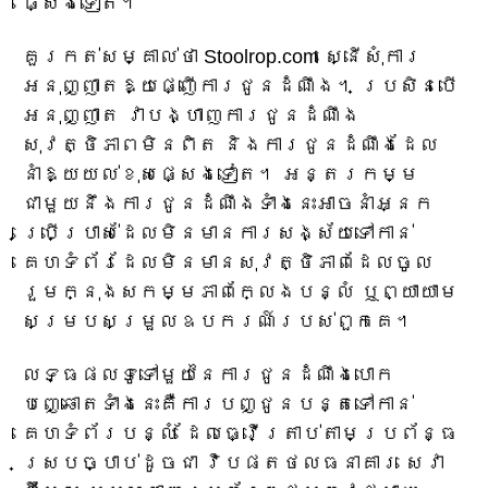
ផ្សេងទៀត។
គួរកត់សម្គាល់ថា Stoolrop.com ស្នើសុំការ
អនុញ្ញាតឱ្យផ្ញើការជូនដំណឹង។ ប្រសិនបើ
អនុញ្ញាត វាបង្ហាញការជូនដំណឹង
សុវត្ថិភាពមិនពិត និងការជូនដំណឹងដែល
នាំឱ្យយល់ខុសផ្សេងទៀត។ អន្តរកម្ម
ជាមួយនឹងការជូនដំណឹងទាំងនេះអាចនាំអ្នក
ប្រើប្រាស់ដែលមិនមានការសង្ស័យទៅកាន់
គេហទំព័រដែលមិនមានសុវត្ថិភាពដែលចូល
រួមក្នុងសកម្មភាពក្លែងបន្លំ ឬព្យាយាម
សម្របសម្រួលឧបករណ៍របស់ពួកគេ។
លទ្ធផលទូទៅមួយនៃការជូនដំណឹងបោក
បញ្ឆោតទាំងនេះគឺការបញ្ជូនបន្តទៅកាន់
គេហទំព័របន្លំ ដែលធ្វើត្រាប់តាមប្រព័ន្ធ
ស្របច្បាប់ដូចជា វិបផតថលធនាគារ សេវា