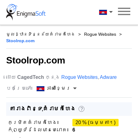
Skip
to
ភាសាខ្មែរ
content
មូលដ្ឋានទិន្នន័យគំរាមកំហែង
Rogue Websites
Stoolrop.com
Stoolrop.com
ដោយ
CagedTech
ក្នុង
Rogue Websites
,
Adware
បកប្រែទៅ៖
ភាសាខ្មែរ
តារាងពិន្ទុគំរាមកំហែង
?
កម្រិតគំរាមកំហែង៖
20 % (ធម្មតា។)
កុំព្យូទ័រដែលមានមេរោគ៖
6