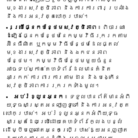
មុខងារសុវត្ថិភាព និងការការពារប្រឆាំង
នឹងការអនុវត្តបោកប្រាស់។
ប្រើផ្នែកបន្ថែមសុវត្ថិភាព
៖ ពិចារណា
ដំឡើងផ្នែកបន្ថែមនៃកម្មវិធីរុករកតាម
អ៊ីនធឺណិត ឬកម្មវិធីបន្ថែមដែលផ្តល់
មុខងារសុវត្ថិភាព និងឯកជនភាព
បន្ថែម។ កម្មវិធីបន្ថែមមួយចំនួន
អាចទប់ស្កាត់គេហទំព័រដែលមានគំនិត
អាក្រក់ ការពារការតាមដាន និងបង្កើន
សុវត្ថិភាពការរុករកទាំងមូល។
អប់រំខ្លួនអ្នក
៖ ទទួលបានព័ត៌មានអំពី
យុទ្ធសាស្ត្រអនឡាញទូទៅ និងការអនុវត្ត
បោកប្រាស់។ អប់រំខ្លួនអ្នកអំពីយុទ្ធ
សាស្ត្រដែលប្រើដោយគេហទំព័រក្លែងបន្លំ
ដើម្បីបញ្ឆោតអ្នកប្រើប្រាស់ឱ្យអនុញ្ញាត