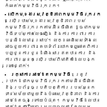
កំណត់កម្មវិធីរុករក។
បើកមុខងារសុវត្ថិភាពកម្មវិធីរុករក
៖ ប្រើប្រាស់មុខងារសុវត្ថិភាពរបស់
កម្មវិធីរុករកតាមអ៊ីនធឺណិត ដូចជាកម្ម
វិធីទប់ស្កាត់លេចឡើង និងការការពារការ
បន្លំដែលមានស្រាប់។ លក្ខណៈពិសេសទាំងនេះ
អាចជួយការពារគេហទំព័របោកបញ្ឆោតពីការ
បញ្ជូនការជូនដំណឹងសារឥតបានការ និង
ការពារអ្នកប្រើប្រាស់ពីមាតិកាដែលបង្ក
គ្រោះថ្នាក់។
រក្សាការអាប់ដេតកម្មវិធី
៖ ត្រូវ
ប្រាកដថាកម្មវិធីរុករកតាមអ៊ីនធឺណិត
និងប្រព័ន្ធប្រតិបត្តិការរបស់អ្នក
ទាន់សម័យជាមួយនឹងបំណះសុវត្ថិភាព និងការ
អាប់ដេតចុងក្រោយបំផុត។ កម្មវិធីដែលបាន
អាប់ដេតជារឿយៗរួមបញ្ចូលការកែលម្អ