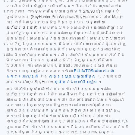
ប្រែប្រួលទៅតាមប្រទេស ឬការផ្សព្វផ្សាយក្នុងមួយព័ត៌មាន
លម្អិតទំព័រទិញ) ប្រសិនបើអ្នកមិនទាន់បានលុបចោលទាន់
ពេលវេលា។ ជាធម្មតាតម្លៃចាប់ផ្តើមពី
$79.98
រៀងរាល់ប្រាំ
មួយខែម្តង (SpyHunter Pro Windows/SpyHunter សម្រាប់ Mac)។
ការជាវដែលអ្នកបានទិញនឹងត្រូវបាន
បន្តដោយ
ស្វ័យប្រវត្តិ
ស្របតាមលក្ខខណ្ឌទំព័រចុះឈ្មោះ/ទិញ ដែល
ផ្តល់ជូនសម្រាប់ការបន្តដោយស្វ័យប្រវត្តិតាមថ្លៃជាវ
ស្តង់ដារដែលអាចអនុវត្តបាននៅពេលនោះ ដែលមានសុពលភាពនៅ
ពេលទិញដំបូងរបស់អ្នក និងសម្រាប់រយៈពេលជាវដូចគ្នា ឬ
ដូចដែលបានកំណត់នៅក្នុងទំព័រសម្ភារៈផ្សព្វផ្សាយ/ទិញ
ដោយផ្តល់ថាអ្នកជាអ្នកប្រើប្រាស់ជាវជាបន្តបន្ទាប់ និង
មិនមានការរំខាន។ សូមមើលទំព័រទិញសម្រាប់ព័ត៌មាន
លម្អិត។ ការសាកល្បងស្ថិតនៅក្រោមលក្ខខណ្ឌទាំងនេះ
កិច្ចព្រមព្រៀងរបស់អ្នកចំពោះ
EULA/TOS
គោលការណ៍
ឯកជនភាព/ខូគី
និង
លក្ខខណ្ឌបញ្ចុះតម្លៃ
។ ប្រសិនបើ
អ្នកចង់លុប SpyHunter
សូមស្វែងយល់ពីរបៀប
។
សម្រាប់ការទូទាត់លើការបន្តការជាវរបស់អ្នកដោយ
ស្វ័យប្រវត្តិ ការរំលឹកតាមអ៊ីមែលនឹងត្រូវបានផ្ញើទៅកាន់
អាសយដ្ឋានអ៊ីមែលដែលអ្នកបានផ្តល់ឱ្យនៅពេលអ្នកចុះឈ្មោះ
មុនកាលបរិច្ឆេទទូទាត់នីមួយៗ។ នៅពេលចាប់ផ្តើមការ
សាកល្បងរបស់អ្នក អ្នកនឹងទទួលបានលេខកូដធ្វើឱ្យ
សកម្មដែលត្រូវបានកំណត់ឱ្យប្រើប្រាស់សម្រាប់ការ
សាកល្បងតែមួយប៉ុណ្ណោះ និងសម្រាប់ឧបករណ៍តែមួយប៉ុណ្ណោះក្នុង
មួយគណនី។ ការជាវរបស់អ្នកនឹងបន្តដោយស្វ័យប្រវត្តិ
ក្នុងតម្លៃ និងសម្រាប់រយៈពេលជាវ ស្របតាមសម្ភារៈ