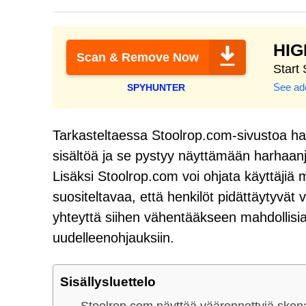
HI
Scan & Remove Now
Start
See add
SPYHUNTER
Tarkasteltaessa Stoolrop.com-sivustoa hav
sisältöä ja se pystyy näyttämään harhaanjoh
Lisäksi Stoolrop.com voi ohjata käyttäjiä mu
suositeltavaa, että henkilöt pidättäytyvät
yhteyttä siihen vähentääkseen mahdollisia ris
uudelleenohjauksiin.
Sisällysluettelo
Stoolrop.com näyttää väärennettyjä skena