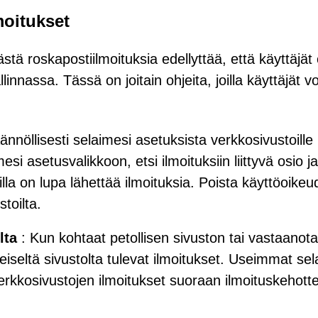
moitukset
stä roskapostiilmoituksia edellyttää, että käyttäjät
innassa. Tässä on joitain ohjeita, joilla käyttäjät vo
ännöllisesti selaimesi asetuksista verkkosivustoille
esi asetusvalikkoon, etsi ilmoituksiin liittyvä osio ja
oilla on lupa lähettää ilmoituksia. Poista käyttöoikeu
stoilta.
lta
: Kun kohtaat petollisen sivuston tai vastaanotat
yseiseltä sivustolta tulevat ilmoitukset. Useimmat se
verkkosivustojen ilmoitukset suoraan ilmoituskehott