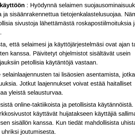
käyttöön
: Hyödynnä selaimen suojausominaisuuk
 ja sisäänrakennettua tietojenkalastelusuojaa. Nä
isia sivustoja lähettämästä roskapostiilmoituksia 
.
a, että selaimesi ja käyttöjärjestelmäsi ovat ajan t
ten kanssa. Päivitetyt ohjelmistot sisältävät usein
uksiin petollisia käytäntöjä vastaan.
 selainlaajennusten tai lisäosien asentamista, jotka
uuksia. Jotkut laajennukset voivat estää haitalliset
aa yleistä selausturvaa.
sistä online-taktiikoista ja petollisista käytännöistä.
 verkkosivustot käyttävät huijatakseen käyttäjiä salli
isen sisällön kanssa. Kun tiedät mahdollisista uhista
 uhriksi joutumisesta.