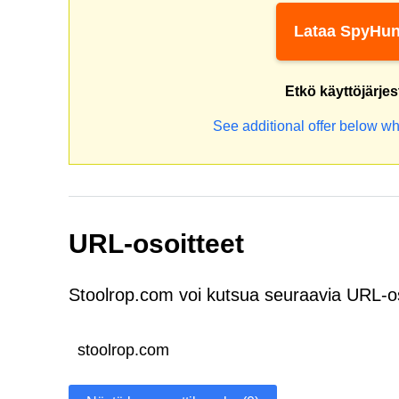
Lataa SpyHun
Etkö käyttöjärje
See additional offer below wh
URL-osoitteet
Stoolrop.com voi kutsua seuraavia URL-os
stoolrop.com