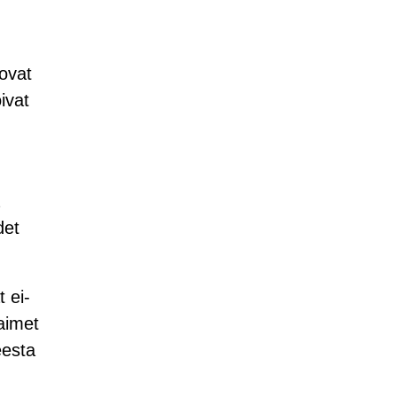
 ovat
ivat
det
 ei-
laimet
eesta