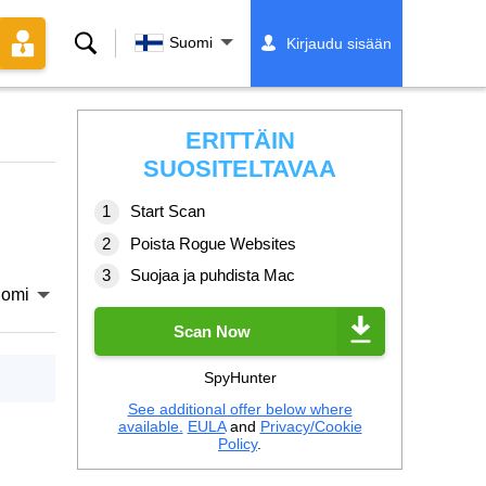
Hae
Suomi
Kirjaudu sisään
ERITTÄIN
SUOSITELTAVAA
Start Scan
Poista Rogue Websites
Suojaa ja puhdista Mac
omi
Scan Now
SpyHunter
See additional offer below where
available.
EULA
and
Privacy/Cookie
Policy
.