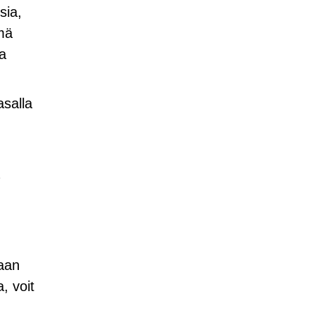
sia,
mä
ja
asalla
maan
, voit