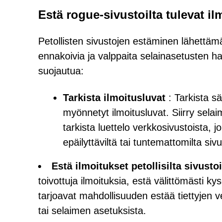
Estä rogue-sivustoilta tulevat il
Petollisten sivustojen estäminen lähettämä
ennakoivia ja valppaita selainasetusten hall
suojautua:
Tarkista ilmoitusluvat
: Tarkista sä
myönnetyt ilmoitusluvat. Siirry selaim
tarkista luettelo verkkosivustoista, j
epäilyttäviltä tai tuntemattomilta sivu
Estä ilmoitukset petollisilta sivustoi
toivottuja ilmoituksia, estä välittömästi k
tarjoavat mahdollisuuden estää tiettyjen 
tai selaimen asetuksista.