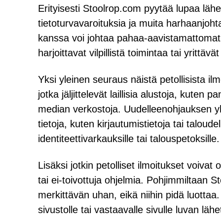
Erityisesti Stoolrop.com pyytää lupaa läh
tietoturvavaroituksia ja muita harhaanjoht
kanssa voi johtaa pahaa-aavistamattomat kä
harjoittavat vilpillistä toimintaa tai yrittäv
Yksi yleinen seuraus näistä petollisista il
jotka jäljittelevät laillisia alustoja, kuten
median verkostoja. Uudelleenohjauksen yh
tietoja, kuten kirjautumistietoja tai taloudel
identiteettivarkauksille tai talouspetoksille.
Lisäksi jotkin petolliset ilmoitukset voivat 
tai ei-toivottuja ohjelmia. Pohjimmiltaan 
merkittävän uhan, eikä niihin pidä luottaa
sivustolle tai vastaavalle sivulle luvan läh