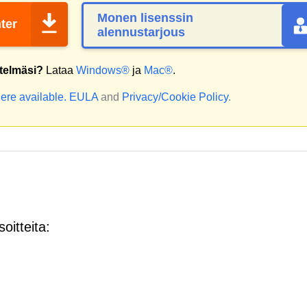
Monen lisenssin
ter
alennustarjous
stelmäsi?
Lataa
Windows®
ja
Mac®
.
ere available.
EULA
and
Privacy/Cookie Policy
.
oitteita: