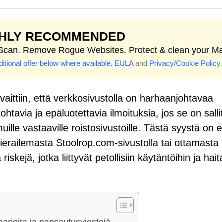
GHLY RECOMMENDED
 Scan. Remove Rogue Websites. Protect & clean your M
itional offer below where available.
EULA
and
Privacy/Cookie Policy
.
aittiin, että verkkosivustolla on harhaanjohtavaa
tavia ja epäluotettavia ilmoituksia, jos se on salli
ille vastaaville roistosivustoille. Tästä syystä on er
 vierailemasta Stoolrop.com-sivustolla tai ottamasta
kejä, jotka liittyvät petollisiin käytäntöihin ja haital
arioita ja napsautusviestejä