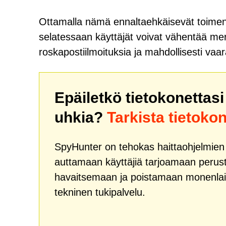
Ottamalla nämä ennaltaehkäisevät toimenp
selatessaan käyttäjät voivat vähentää merkit
roskapostiilmoituksia ja mahdollisesti vaara
Epäiletkö tietokonettas
uhkia?
Tarkista tietoko
SpyHunter on tehokas haittaohjelmien k
auttamaan käyttäjiä tarjoamaan peruste
havaitsemaan ja poistamaan monenlai
tekninen tukipalvelu.