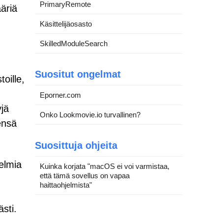
PrimaryRemote
äriä
Käsittelijäosasto
SkilledModuleSearch
Suositut ongelmat
oille,
Eporner.com
jä
Onko Lookmovie.io turvallinen?
sensä
Suosittuja ohjeita
jelmia
Kuinka korjata "macOS ei voi varmistaa,
että tämä sovellus on vapaa
haittaohjelmista"
ästi.