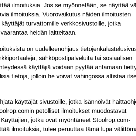
ettää ilmoituksia. Jos se myönnetään, se näyttää vä
avia ilmoituksia. Vuorovaikutus näiden ilmoitusten
yttäjät turvattomille verkkosivustoille, jotka
ät vaarantaa heidän laitteitaan.
moituksista on uudelleenohjaus tietojenkalastelusivust
 pankkiportaaleja, sähköpostipalveluita tai sosiaalisen
teydessä käyttäjiä voidaan pyytää antamaan tietty
lisia tietoja, jolloin he voivat vahingossa altistaa it
ohjata käyttäjät sivustoille, jotka isännöivät haittaoh
Stoolrop.comin petolliset ilmoitukset muodostavat
. Käyttäjien, jotka ovat myöntäneet Stoolrop.com-
ettää ilmoituksia, tulee peruuttaa tämä lupa välittöm