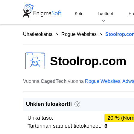
Skip
to
Koti
Tuotteet
Ha
content
Uhatietokanta
Rogue Websites
Stoolrop.co
Stoolrop.com
Vuonna
CagedTech
vuonna
Rogue Websites
,
Adwa
Uhkien tuloskortti
?
Uhka taso:
20 % (Norm
Tartunnan saaneet tietokoneet:
6