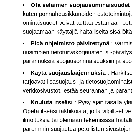
Ota selaimen suojausominaisuudet 
kuten ponnahdusikkunoiden estotoimintoja
ominaisuudet voivat auttaa estämään petoll
suojaamaan käyttäjiä haitalliselta sisällöltä
Pidä ohjelmisto päivitettynä
: Varmist
uusimpien tietoturvakorjausten ja -päivitys
parannuksia suojausominaisuuksiin ja suoja
Käytä suojauslaajennuksia
: Harkitse
tarjoavat lisäsuojaus- ja tietosuojaominais
verkkosivustot, estää seurannan ja parant
Kouluta itseäsi
: Pysy ajan tasalla ylei
Opeta itseäsi taktiikoista, joita vilpilliset
ilmoituksia tai olemaan tekemisissä haitall
paremmin suojautua petollisten sivustojen