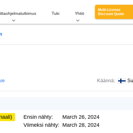
Multi-License
ittaohjelmatutkimus
Tuki
Yhtiö
Discount Quote
m
re
Käännä:
Su
aali)
Ensin nähty:
March 26, 2024
Viimeksi nähty:
March 28, 2024