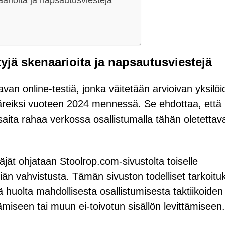
yjä skenaarioita ja napsautusviestejä
an online-testiä, jonka väitetään arvioivan yksilö
ääreiksi vuoteen 2024 mennessä. Se ehdottaa, että
saita rahaa verkossa osallistumalla tähän oletettava
jät ohjataan Stoolrop.com-sivustolta toiselle
 iän vahvistusta. Tämän sivuston todelliset tarkoitu
 huolta mahdollisesta osallistumisesta taktiikoiden
ttämiseen tai muun ei-toivotun sisällön levittämiseen.