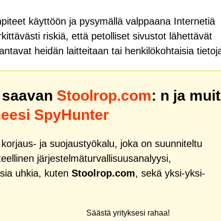
iteet käyttöön ja pysymällä valppaana Internetiä
tävästi riskiä, että petolliset sivustot lähettävät
ntavat heidän laitteitaan tai henkilökohtaisia tietoj
i saavan
Stoolrop.com
: n ja mui
neesi SpyHunter
orjaus- ja suojaustyökalu, joka on suunniteltu
ellinen järjestelmäturvallisuusanalyysi,
sia uhkia, kuten
Stoolrop.com
, sekä yksi-yksi-
Säästä yrityksesi rahaa!