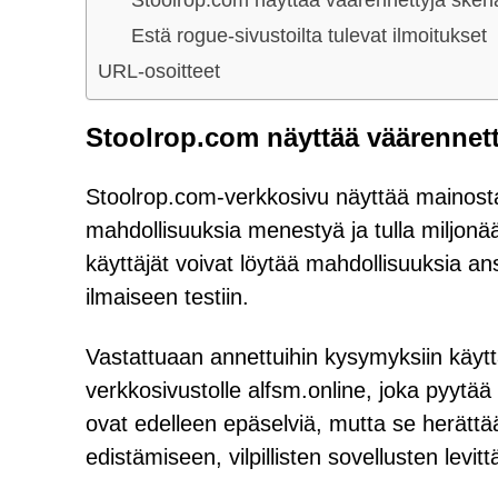
Estä rogue-sivustoilta tulevat ilmoitukset
URL-osoitteet
Stoolrop.com näyttää väärennett
Stoolrop.com-verkkosivu näyttää mainostav
mahdollisuuksia menestyä ja tulla miljon
käyttäjät voivat löytää mahdollisuuksia an
ilmaiseen testiin.
Vastattuaan annettuihin kysymyksiin käyttä
verkkosivustolle alfsm.online, joka pyytää
ovat edelleen epäselviä, mutta se herättää
edistämiseen, vilpillisten sovellusten levi