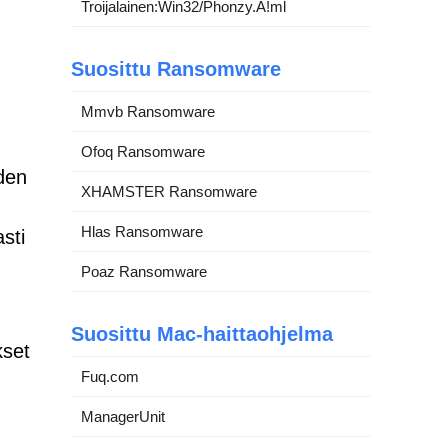
Troijalainen:Win32/Phonzy.A!ml
Suosittu Ransomware
Mmvb Ransomware
Ofoq Ransomware
iden
XHAMSTER Ransomware
Hlas Ransomware
sti
Poaz Ransomware
Suosittu Mac-haittaohjelma
kset
Fuq.com
ManagerUnit