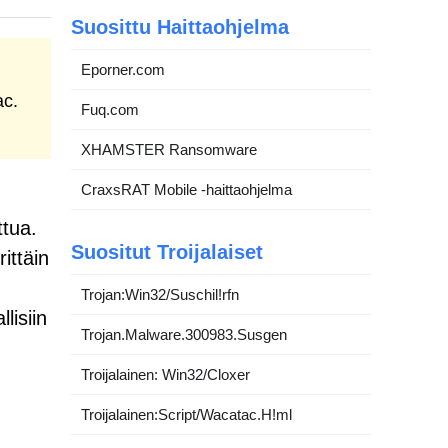
Suosittu Haittaohjelma
Eporner.com
ac.
Fuq.com
XHAMSTER Ransomware
CraxsRAT Mobile -haittaohjelma
ttua.
Suositut Troijalaiset
ittäin
Trojan:Win32/Suschil!rfn
lisiin
Trojan.Malware.300983.Susgen
Troijalainen: Win32/Cloxer
Troijalainen:Script/Wacatac.H!ml