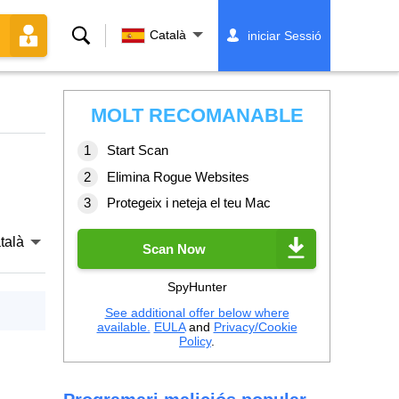
Cerca
Català
iniciar Sessió
MOLT RECOMANABLE
Start Scan
Elimina Rogue Websites
Protegeix i neteja el teu Mac
talà
Scan Now
SpyHunter
See additional offer below where
available.
EULA
and
Privacy/Cookie
Policy
.