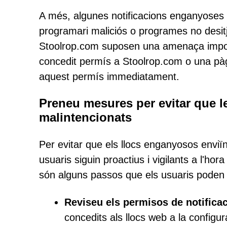
A més, algunes notificacions enganyoses p
programari maliciós o programes no desitj
Stoolrop.com suposen una amenaça importa
concedit permís a Stoolrop.com o una pàgi
aquest permís immediatament.
Preneu mesures per evitar que l
malintencionats
Per evitar que els llocs enganyosos enviï
usuaris siguin proactius i vigilants a l'ho
són alguns passos que els usuaris poden 
Reviseu els permisos de notifica
concedits als llocs web a la configu