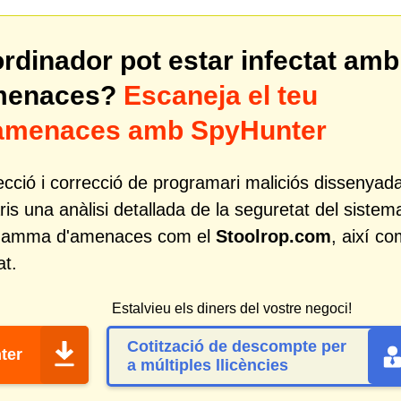
ordinador pot estar infectat amb
amenaces?
Escaneja el teu
r amenaces amb SpyHunter
cció i correcció de programari maliciós dissenyad
ris una anàlisi detallada de la seguretat del sistem
lia gamma d'amenaces com el
Stoolrop.com
, així c
at.
Estalvieu els diners del vostre negoci!
Cotització de descompte per
ter
a múltiples llicències