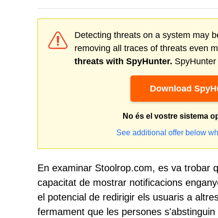
Detecting threats on a system may be
removing all traces of threats even 
threats with SpyHunter.
SpyHunter o
Download SpyHu
No és el vostre sistema o
See additional offer below wh
En examinar Stoolrop.com, es va trobar que
capacitat de mostrar notificacions engany
el potencial de redirigir els usuaris a al
fermament que les persones s'abstinguin d