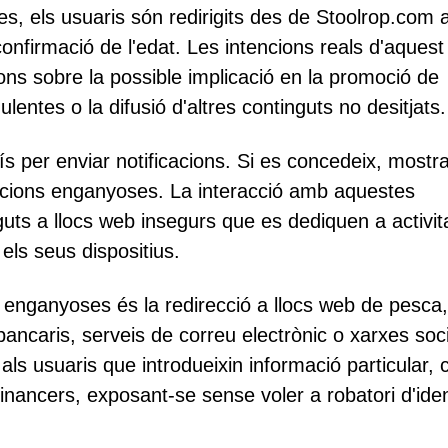
, els usuaris són redirigits des de Stoolrop.com 
onfirmació de l'edat. Les intencions reals d'aquest 
ons sobre la possible implicació en la promoció de
dulentes o la difusió d'altres continguts no desitjats.
mís per enviar notificacions. Si es concedeix, mostr
icacions enganyoses. La interacció amb aquestes
guts a llocs web insegurs que es dediquen a activit
ls seus dispositius.
 enganyoses és la redirecció a llocs web de pesca
ancaris, serveis de correu electrònic o xarxes soci
als usuaris que introdueixin informació particular,
 financers, exposant-se sense voler a robatori d'iden