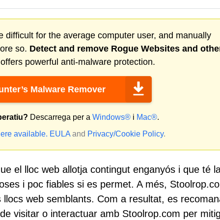
 difficult for the average computer user, and manually
more so.
Detect and remove
Rogue Websites
and othe
ffers powerful anti-malware protection.
nter’s Malware Remover
peratiu?
Descarrega per a
Windows®
i
Mac®
.
ere available.
EULA
and
Privacy/Cookie Policy
.
 el lloc web allotja contingut enganyós i que té l
oses i poc fiables si es permet. A més, Stoolrop.c
tres llocs web semblants. Com a resultat, es recoma
e visitar o interactuar amb Stoolrop.com per miti