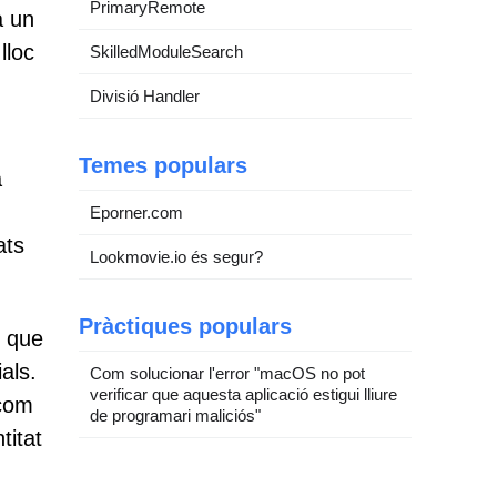
PrimaryRemote
a un
lloc
SkilledModuleSearch
Divisió Handler
Temes populars
a
Eporner.com
ats
Lookmovie.io és segur?
Pràctiques populars
, que
als.
Com solucionar l'error "macOS no pot
verificar que aquesta aplicació estigui lliure
 com
de programari maliciós"
titat