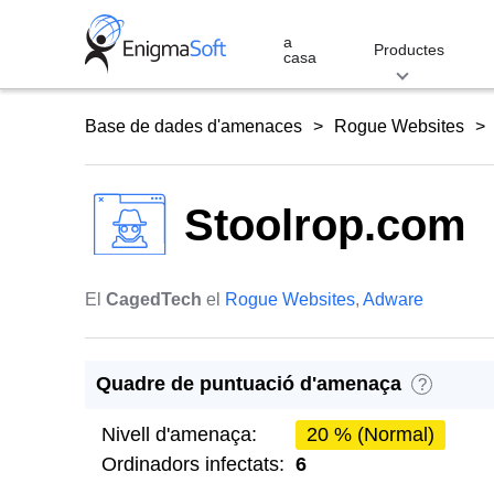
Skip
to
a
Productes
casa
content
Base de dades d'amenaces
Rogue Websites
Stoolrop.com
El
CagedTech
el
Rogue Websites
,
Adware
Quadre de puntuació d'amenaça
?
Nivell d'amenaça:
20 % (Normal)
Ordinadors infectats:
6