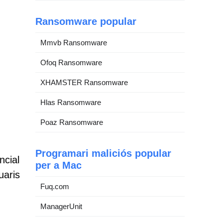
Ransomware popular
Mmvb Ransomware
Ofoq Ransomware
XHAMSTER Ransomware
Hlas Ransomware
Poaz Ransomware
Programari maliciós popular
ncial
per a Mac
uaris
Fuq.com
ManagerUnit