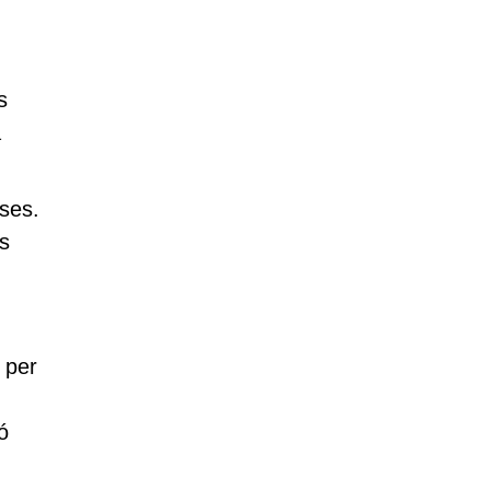
s
a
oses.
is
 per
ó