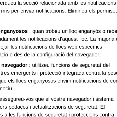
erqueu la secció relacionada amb les notificacions 
ermís per enviar notificacions. Elimineu els permiso
 enganyosos
: quan trobeu un lloc enganyós o reb
idament les notificacions d'aquest lloc. La majoria 
jar les notificacions de llocs web específics
cació o des de la configuració del navegador.
l navegador
: utilitzeu funcions de seguretat del
tres emergents i protecció integrada contra la pes
ue els llocs enganyosos enviïn notificacions de co
 nociu.
assegureu-vos que el vostre navegador i sistema
rers pedaços i actualitzacions de seguretat. El
es a les funcions de seguretat i proteccions contra