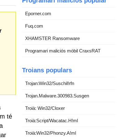
Programari maliciós popular
Eporner.com
Fuq.com
r
XHAMSTER Ransomware
Programari maliciós mòbil CraxsRAT
Troians populars
Trojan:Win32/Suschil!rfn
Trojan.Malware.300983.Susgen
a
Troià: Win32/Cloxer
om té
Troià:Script/Wacatac.H!ml
na
Troià:Win32/Phonzy.A!ml
gar