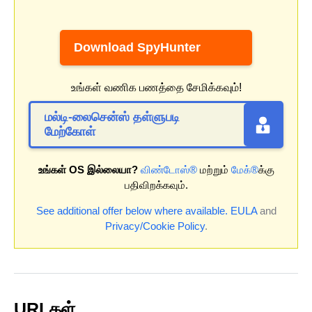
Download SpyHunter
உங்கள் வணிக பணத்தை சேமிக்கவும்!
மல்டி-லைசென்ஸ் தள்ளுபடி
மேற்கோள்
உங்கள் OS இல்லையா?
விண்டோஸ்®
மற்றும்
மேக்®
க்கு
பதிவிறக்கவும்.
See additional offer below where available.
EULA
and
Privacy/Cookie Policy
.
URLகள்