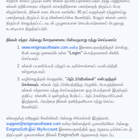
சந்தாக் காலம் முடியும் வரை உங்கள் தயாரிப்பு(களை) தொடர்ந்து அணுகலாம்.
உங்கள் தற்போதைய சந்தாக் காலத்திற்கான பணத்தைத் திரும்பப் பெற
விரும்பினால், நீங்கள் கடைசியாக வாங்கிய 30 நாட்களுக்குள் ரத்துசெய்து
பணத்தைத் திரும்பப் பெற விண்ணப்பிக்க வேண்டும், மேலும் உங்கள் பணம்
திரும்பச் செலுத்தப்பட்டவுடன் முழுமையான செயல்பாடுகளைப் பெறுவது
உடனடியாக நிறுத்தப்படும்.
நீங்கள் சந்தா அல்லது சோதனையை பின்வருமாறு ரத்து செய்யலாம்:
www.enigmasoftware.com என்ற
இணையதளத்திற்குச் சென்று,
மேல் வலது மூலையில் உள்ள
"Login"
பொத்தானைக் கிளிக்
செய்யவும்.
உங்கள் பயனர்பெயர் மற்றும் கடவுச்சொல்லைப் பயன்படுத்தி
உள்நுழையவும்.
வழிசெலுத்தல் மெனுவில்,
"ஆர்டர்/உரிமங்கள்" என்பதற்குச்
செல்லவும்.
உங்கள் ஆர்டர்/உரிமத்திற்கு அருகில், பொருந்தினால்
உங்கள் சந்தாவை ரத்து செய்வதற்கான ஒரு பொத்தான் இருக்கும்.
குறிப்பு: உங்களிடம் ஒன்றுக்கு மேற்பட்ட ஆர்டர்கள்/தயாரிப்புகள்
இருந்தால், அவற்றை நீங்கள் தனித்தனியாக ரத்து செய்ய
வேண்டும்.
உங்களுக்கு ஏதேனும் கேள்விகள் அல்லது சிக்கல்கள் இருந்தால்,
support@enigmasoftware.com
என்ற மின்னஞ்சல் முகவரியிலோ அல்லது
EnigmaSoft-இன் MyAccount
இணையதளத்தில் ஒரு ஆதரவு டிக்கெட்டைத்
திறப்பதன் மூலமாகவோ நீங்கள் EnigmaSoft ஆதரவைத் தொடர்பு