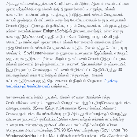
அல்லது கட்டணங்களுக்கான கோரிக்கைகள் அல்ல, ஆனால் உங்கள் கட்டண
முறை மற்றும்/அல்லது உங்கள் நிதி நிறுவனத்தைப் பொறுத்து, உங்கள்
கணக்கின் பயன்பாட்டில் தாக்கத்தை ஏற்படுத்தலாம்). உங்கள் சோதனைக்
காலம் முடிந்தவுடன் கட்டணம் செலுத்த வேண்டியதையும் அது உடனடியாகச்
செயல்படுத்தப்படுவதையும் தவிர்க்க, 7-நாள் சோதனைக் காலம் முடிவதற்குள்
உங்கள் கணக்கிற்கான EnigmaSoft-இன் இணையதளத்தில் உள்ள 'எனது
கணக்கு' (MyAccount) பகுதி வழியாகவோ அல்லது EnigmaSoft-ஐத்
தொடர்புகொள்வதன் மூலமாகவோ உங்கள் சோதனைக் காலத்தை நீங்கள்
ரத்து செய்யலாம். உங்கள் சோதனைக் காலத்தில் நீங்கள் ரத்து செய்ய முடிவு
செய்தால், SpyHunter-க்கான அணுகலை உடனடியாக இழப்பீர்கள். ஏதேனும்
ஒரு காரணத்திற்காக, நீங்கள் விரும்பாத கட்டணம் செயல்படுத்தப்பட்டதாக
நீங்கள் நம்பினால் (எடுத்துக்காட்டாக, கணினி நிர்வாகத்தின் அடிப்படையில்
இது நிகழலாம்), கொள்முதல் கட்டணம் விதிக்கப்பட்ட தேதியிலிருந்து 30
நாட்களுக்குள் எந்த நேரத்திலும் நீங்கள் ரத்துசெய்து, அந்தக்
கட்டணத்திற்கான முழுத் தொகையையும் திரும்பப் பெறலாம்.
அடிக்கடி
கேட்கப்படும் கேள்விகளைப்
பார்க்கவும்.
சோதனைக் காலத்தின் முடிவில், நீங்கள் சரியான நேரத்தில் ரத்து
செய்யவில்லை என்றால், சலுகைப் பொருட்கள் மற்றும் பதிவு/கொள்முதல் பக்க
விதிமுறைகளில் (இவை இங்கு மேற்கோளாக இணைக்கப்பட்டுள்ளன;
கொள்முதல் பக்க விவரங்களின்படி நாடு அல்லது விளம்பரத்தைப் பொறுத்து
விலை மாறுபடலாம்) குறிப்பிடப்பட்டுள்ள விலை மற்றும் சந்தாக் காலத்திற்கு
உடனடியாக உங்களுக்கு முன்கூட்டியே கட்டணம் விதிக்கப்படும். விலை
பொதுவாக அரையாண்டுக்கு
$79.98
இல் தொடங்குகிறது (SpyHunter Pro
Windows/SpyHunter for Mac). நீங்கள் வாங்கிய சந்தா, பதிவு/கொள்முதல்