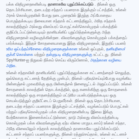
பக்க விதிமுறைகளின்படி
தானாகவே புதுப்பிக்கப்படும்
. நீங்கள் ஒரு
தொடர்ச்சியான, தடையற்ற சந்தாப் பயனராக இருக்கும் பட்சத்தில், உங்கள்
அசல் கொள்முதலின் போது நடைமுறையில் இருந்த அப்போதைய
பொருந்தக்கூடிய நிலையான சந்தாக் கட்டணத்திலும், அதே சந்தாக்
காலத்திற்கும் அல்லது விளம்பரப் பொருட்கள்/கொள்முதல் பக்கத்தில்
குறிப்பிடப்பட்டுள்ளபடியும் தானியங்கிப் புதுப்பித்தல்களுக்கு அந்த
விதிமுறைகள் வழிவகுக்கின்றன. விவரங்களுக்கு கொள்முதல் பக்கத்தைப்
பார்க்கவும். இந்தச் சோதனையானது இந்த விதிமுறைகள், இறுதிப் பயனர்
உரிம ஒப்பந்தம்/சேவை விதிமுறைகளுக்கான
உங்கள் ஒப்புதல்,
தனியுரிமை/
குக்கீ கொள்கை
மற்றும்
தள்ளுபடி விதிமுறைகளுக்கு
உட்பட்டது. நீங்கள்
SpyHunter-ஐ நிறுவல் நீக்கம் செய்ய விரும்பினால்,
அதற்கான வழியை
அறிக
.
உங்கள் சந்தாவின் தானியங்கிப் புதுப்பித்தலுக்கான கட்டணத்தைச் செலுத்த,
ஒவ்வொரு கட்டணத் தேதிக்கு முன்பும், நீங்கள் பதிவுசெய்யும்போது வழங்கிய
மின்னஞ்சல் முகவரிக்கு ஒரு மின்னஞ்சல் நினைவூட்டல் அனுப்பப்படும். உங்கள்
சோதனைக் காலத்தின் தொடக்கத்தில், ஒரு கணக்கிற்கு ஒரு சோதனைக்
காலத்திற்கும் ஒரு சாதனத்திற்கும் மட்டுமே பயன்படுத்தக்கூடிய ஒரு
செயல்படுத்தும் குறியீட்டைப் பெறுவீர்கள். நீங்கள் ஒரு தொடர்ச்சியான,
தடையற்ற சந்தாப் பயனராக இருக்கும் பட்சத்தில், வழங்கப்படும் பொருட்கள்
மற்றும் பதிவு/கொள்முதல் பக்க விதிமுறைகளின்படி (இவை இங்கு
மேற்கோளாக இணைக்கப்பட்டுள்ளன; நாடு அல்லது விளம்பரத்தின்படி
கொள்முதல் பக்க விவரங்களுக்கு ஏற்ப விலை மாறுபடலாம்) உங்கள் சந்தா,
அதே விலையிலும் சந்தாக் காலத்திற்கும் தானாகவே புதுப்பிக்கப்படும்.
கட்டணச் சந்தாப் பயனர்களுக்கு, நீங்கள் ரத்துசெய்தால், உங்கள் கட்டணச்