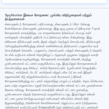
SpyHunter இலவச சோதனை: முக்கிய விதிமுறைகள் மற்றும்
நிபந்தனைகள்
ஸ்பைஹன்டர் சோதனைப் பதிப்பானது, ஸ்பைஹன்டர் ப்ரோ அல்லது
மேக்கிற்கான ஸ்பைஹன்டருக்கானது. இது ஒரு முறை மட்டுமேயான 7-நாள்
சோதனைக் காலத்திற்கு, பல சாதனங்களை (விளம்பரப் பொருட்கள்/
வாங்குதல் பக்கத்தில் குறிப்பிடப்பட்டுள்ளபடி) உள்ளடக்கியுள்ளது. இது
விரிவான தீம்பொருள் கண்டறிதல் மற்றும் அகற்றும் செயல்பாடு, தீம்பொருள்
அச்சுறுத்தல்களிலிருந்து உங்கள் கணினியைத் தீவிரமாகப் பாதுகாக்க உயர்
செயல்திறன் கொண்ட பாதுகாப்பு அமைப்புகள், மற்றும் ஸ்பைஹன்டர் ஹெல்ப்
டெஸ்க் வழியாக எங்கள் தொழில்நுட்ப ஆதரவுக் குழுவை அணுகும் வசதி
ஆகியவற்றை வழங்குகிறது. சோதனைக் காலத்தில் உங்களிடமிருந்து
முன்பணமாகக் கட்டணம் வசூலிக்கப்படாது, இருப்பினும் சோதனையைச்
செயல்படுத்த ஒரு கிரெடிட் கார்டு தேவைப்படும். (முன்பணம் செலுத்திய
கிரெடிட் கார்டுகள், டெபிட் கார்டுகள் மற்றும் பரிசு அட்டைகள் இந்தச்
சலுகையின் கீழ் ஏற்றுக்கொள்ளப்படாமல் போகலாம்.) நீங்கள்
சோதனையிலிருந்து கட்டணச் சந்தாவிற்கு மாறும் பட்சத்தில், தொடர்ச்சியான,
தடையற்ற பாதுகாப்பை உறுதி செய்வதற்காகவே உங்கள் கட்டண முறைக்கான
தேவை உள்ளது. சோதனைக் காலத்தில் உங்கள் கட்டண முறைக்கு
முன்பணமாக எந்தத் தொகையும் வசூலிக்கப்படாது, இருப்பினும் உங்கள்
கட்டண முறை செல்லுபடியாகும் என்பதைச் சரிபார்க்க உங்கள் நிதி
நிறுவனத்திற்கு அங்கீகாரக் கோரிக்கைகள் அனுப்பப்படலாம் (அத்தகைய
அங்கீகாரச் சமர்ப்பிப்புகள் EnigmaSoft-ஆல் விதிக்கப்படும் கட்டணங்கள்