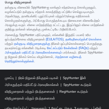
பொது விதிமுறைகள்
தள்ளுபடி விலையில் SpyHunter-ஐ வாங்கும் எந்தவொரு கொள்முதலும்,
வழங்கப்படும் தள்ளுபடி சந்தாக் காலத்திற்கு மட்டுமே செல்லுபடியாகும்.
அதன்பிறகு, தானியங்கிப் புதுப்பிப்புகள் மற்றும்/அல்லது எதிர்காலக்
கொள்முதல்களுக்கு, அப்போது பொருந்தக்கூடிய நிலையான விலையேற்றம்
அமலுக்கு வரும். விலை மாற்றத்திற்கு உட்பட்டது, இருப்பினும் விலை மாற்றங்கள்
குறித்து நாங்கள் உங்களுக்கு முன்கூட்டியே அறிவிப்போம்.
அனைத்து SpyHunter பதிப்புகளும், எங்களின் இறுதிப் பயனர் உரிம
ஒப்பந்தம்/சேவை விதிமுறைகள்
(EULA/TOS)
,
தனியுரிமை/குக்கீ கொள்கை
மற்றும்
தள்ளுபடி விதிமுறைகளுக்கு
நீங்கள் ஒப்புக்கொள்வதைப் பொறுத்தது.
தயவுசெய்து எங்களின் அடிக்கடி
கேட்கப்படும் கேள்விகள் (FAQs)
மற்றும்
அச்சுறுத்தல் மதிப்பீட்டு அளவுகோல்களையும்
பார்க்கவும். நீங்கள் SpyHunter-
ஐ நிறுவல் நீக்கம் செய்ய விரும்பினால்,
அதற்கான வழியைத்
தெரிந்துகொள்ளுங்கள்
.
முகப்பு
நிரல் நிறுவல் நீக்குதல் படிகள்
SpyHunter இன்
அச்சுறுத்தல் மதிப்பீட்டு அளவுகோல்கள்
SpyHunter கூடுதல்
விதிமுறைகள் மற்றும் நிபந்தனைகள்
RegHunter கூடுதல்
விதிமுறைகள் மற்றும் நிபந்தனைகள்
பதிவு செய்யப்பட்ட அலுவலகம்: 1 கோட்டை தெரு, 3 வது மாடி, டப்ளின்