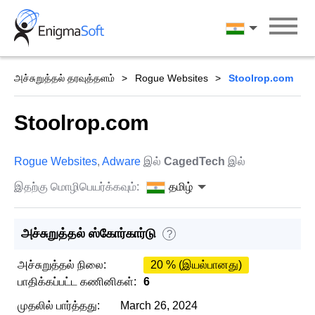
Skip
to
தமிழ்
content
அச்சுறுத்தல் தரவுத்தளம்
Rogue Websites
Stoolrop.com
Stoolrop.com
Rogue Websites
,
Adware
இல்
CagedTech
இல்
இதற்கு மொழிபெயர்க்கவும்:
தமிழ்
அச்சுறுத்தல் ஸ்கோர்கார்டு
?
அச்சுறுத்தல் நிலை:
20 % (இயல்பானது)
பாதிக்கப்பட்ட கணினிகள்:
6
முதலில் பார்த்தது:
March 26, 2024