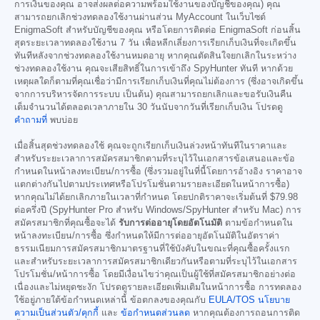
การเงินของคุณ อาจส่งผลต่อความพร้อมใช้งานของบัญชีของคุณ) คุณ
สามารถยกเลิกช่วงทดลองใช้งานผ่านส่วน MyAccount ในเว็บไซต์
EnigmaSoft สำหรับบัญชีของคุณ หรือโดยการติดต่อ EnigmaSoft ก่อนสิ้น
สุดระยะเวลาทดลองใช้งาน 7 วัน เพื่อหลีกเลี่ยงการเรียกเก็บเงินที่จะเกิดขึ้น
ทันทีหลังจากช่วงทดลองใช้งานหมดอายุ หากคุณตัดสินใจยกเลิกในระหว่าง
ช่วงทดลองใช้งาน คุณจะเสียสิทธิ์ในการเข้าถึง SpyHunter ทันที หากด้วย
เหตุผลใดก็ตามที่คุณเชื่อว่ามีการเรียกเก็บเงินที่คุณไม่ต้องการ (ซึ่งอาจเกิดขึ้น
จากการบริหารจัดการระบบ เป็นต้น) คุณสามารถยกเลิกและขอรับเงินคืน
เต็มจำนวนได้ตลอดเวลาภายใน 30 วันนับจากวันที่เรียกเก็บเงิน โปรดดู
คำถามที่
พบบ่อย
เมื่อสิ้นสุดช่วงทดลองใช้ คุณจะถูกเรียกเก็บเงินล่วงหน้าทันทีในราคาและ
สำหรับระยะเวลาการสมัครสมาชิกตามที่ระบุไว้ในเอกสารข้อเสนอและข้อ
กำหนดในหน้าลงทะเบียน/การซื้อ (ซึ่งรวมอยู่ในที่นี้โดยการอ้างอิง ราคาอาจ
แตกต่างกันไปตามประเทศหรือโปรโมชั่นตามรายละเอียดในหน้าการซื้อ)
หากคุณไม่ได้ยกเลิกภายในเวลาที่กำหนด โดยปกติราคาจะเริ่มต้นที่
$79.98
ต่อครึ่งปี (SpyHunter Pro สำหรับ Windows/SpyHunter สำหรับ Mac) การ
สมัครสมาชิกที่คุณซื้อจะได้
รับการต่ออายุโดยอัตโนมัติ
ตามข้อกำหนดใน
หน้าลงทะเบียน/การซื้อ ซึ่งกำหนดให้มีการต่ออายุอัตโนมัติในอัตราค่า
ธรรมเนียมการสมัครสมาชิกมาตรฐานที่ใช้บังคับในขณะที่คุณซื้อครั้งแรก
และสำหรับระยะเวลาการสมัครสมาชิกเดียวกันหรือตามที่ระบุไว้ในเอกสาร
โปรโมชั่น/หน้าการซื้อ โดยมีเงื่อนไขว่าคุณเป็นผู้ใช้ที่สมัครสมาชิกอย่างต่อ
เนื่องและไม่หยุดชะงัก โปรดดูรายละเอียดเพิ่มเติมในหน้าการซื้อ การทดลอง
ใช้อยู่ภายใต้ข้อกำหนดเหล่านี้ ข้อตกลงของคุณกับ
EULA/TOS
นโยบาย
ความเป็นส่วนตัว/คุกกี้
และ
ข้อกำหนดส่วนลด
หากคุณต้องการถอนการติด