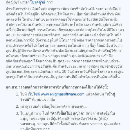
ตั้ง SpyHunter
โปรดดูวิธี
การ
สำหรับการชำระเงินเมื่อต่ออายุการสมัครสมาชิกอัตโนมัติ ระบบจะส่งอีเมล
แจ้งเตือนไปยังที่อยู่อีเมลที่คุณระบุไว้เมื่อลงทะเบียนก่อนถึงกำหนดชำระเงิน
แต่ละครั้ง ในช่วงเริ่มต้นของการทดลองใช้ คุณจะได้รับรหัสเปิดใช้งานซึ่ง
จำกัดการใช้งานสำหรับการทดลองใช้เพียงครั้งเดียวและสำหรับอุปกรณ์เพียง
เครื่องเดียวต่อบัญชี การสมัครสมาชิกของคุณจะต่ออายุโดยอัตโนมัติในราคา
และระยะเวลาการสมัครสมาชิกตามเอกสารข้อเสนอและข้อกำหนดในหน้า
ลงทะเบียน/การซื้อ (ซึ่งรวมอยู่ในที่นี้โดยการอ้างอิง ราคาอาจแตกต่างกันไป
ตามประเทศหรือโปรโมชั่นตามรายละเอียดในหน้าการซื้อ) โดยมีเงื่อนไขว่า
คุณเป็นผู้ใช้การสมัครสมาชิกอย่างต่อเนื่องและไม่หยุดชะงัก สำหรับผู้ใช้การ
สมัครสมาชิกแบบชำระเงิน หากคุณยกเลิก คุณจะยังคงสามารถเข้าถึง
ผลิตภัณฑ์ของคุณได้จนกว่าจะสิ้นสุดระยะเวลาการสมัครสมาชิกแบบชำระ
เงิน หากคุณต้องการขอรับเงินคืนสำหรับระยะเวลาการสมัครสมาชิกปัจจุบัน
คุณต้องยกเลิกและขอเงินคืนภายใน 30 วันนับจากวันที่ซื้อครั้งล่าสุด และคุณ
จะหยุดรับฟังก์ชันการทำงานเต็มรูปแบบทันทีเมื่อดำเนินการคืนเงินเสร็จสิ้น
คุณสามารถยกเลิกการสมัครสมาชิกหรือการทดลองใช้งานได้ดังนี้:
ไปที่
เว็บไซต์ www.enigmasoftware.com
แล้วคลิกปุ่ม
"เข้าสู่
ระบบ"
ที่มุมบนขวามือ
เข้าสู่ระบบด้วยชื่อผู้ใช้และรหัสผ่านของคุณ
ในเมนูนำทาง ไปที่
"คำสั่งซื้อ/ใบอนุญาต"
ถัดจากคำสั่งซื้อ/ใบ
อนุญาตของคุณ จะมีปุ่มให้ยกเลิกการสมัครใช้งาน (ถ้ามี)
หมายเหตุ: หากคุณมีคำสั่งซื้อ/ผลิตภัณฑ์หลายรายการ คุณจะต้อง
ยกเลิกทีละรายการ