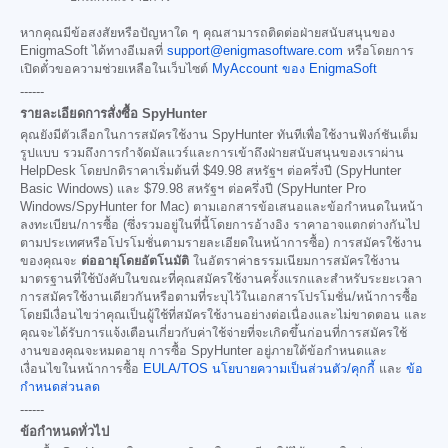
หากคุณมีข้อสงสัยหรือปัญหาใด ๆ คุณสามารถติดต่อฝ่ายสนับสนุนของ
EnigmaSoft ได้ทางอีเมลที่
support@enigmasoftware.com
หรือโดยการ
เปิดตั๋วขอความช่วยเหลือในเว็บไซต์
MyAccount ของ EnigmaSoft
------
รายละเอียดการสั่งซื้อ SpyHunter
คุณยังมีตัวเลือกในการสมัครใช้งาน SpyHunter ทันทีเพื่อใช้งานฟังก์ชันเต็ม
รูปแบบ รวมถึงการกำจัดมัลแวร์และการเข้าถึงฝ่ายสนับสนุนของเราผ่าน
HelpDesk โดยปกติราคาเริ่มต้นที่
$49.98
สหรัฐฯ ต่อครึ่งปี (SpyHunter
Basic Windows) และ
$79.98
สหรัฐฯ ต่อครึ่งปี (SpyHunter Pro
Windows/SpyHunter for Mac) ตามเอกสารข้อเสนอและข้อกำหนดในหน้า
ลงทะเบียน/การซื้อ (ซึ่งรวมอยู่ในที่นี้โดยการอ้างอิง ราคาอาจแตกต่างกันไป
ตามประเทศหรือโปรโมชั่นตามรายละเอียดในหน้าการซื้อ) การสมัครใช้งาน
ของคุณจะ
ต่ออายุโดยอัตโนมัติ
ในอัตราค่าธรรมเนียมการสมัครใช้งาน
มาตรฐานที่ใช้บังคับในขณะที่คุณสมัครใช้งานครั้งแรกและสำหรับระยะเวลา
การสมัครใช้งานเดียวกันหรือตามที่ระบุไว้ในเอกสารโปรโมชั่น/หน้าการซื้อ
โดยมีเงื่อนไขว่าคุณเป็นผู้ใช้ที่สมัครใช้งานอย่างต่อเนื่องและไม่ขาดตอน และ
คุณจะได้รับการแจ้งเตือนเกี่ยวกับค่าใช้จ่ายที่จะเกิดขึ้นก่อนที่การสมัครใช้
งานของคุณจะหมดอายุ การซื้อ SpyHunter อยู่ภายใต้ข้อกำหนดและ
เงื่อนไขในหน้าการซื้อ
EULA/TOS
นโยบายความเป็นส่วนตัว/คุกกี้
และ
ข้อ
กำหนดส่วนลด
------
ข้อกำหนดทั่วไป