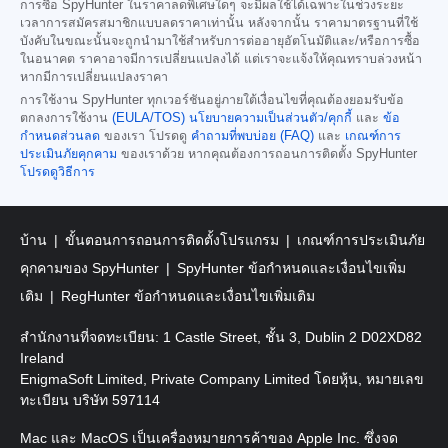
การซื้อ SpyHunter ในราคาลดพิเศษใดๆ จะมีผลใช้ได้เฉพาะในช่วงระยะ
เวลาการสมัครสมาชิกแบบลดราคาเท่านั้น หลังจากนั้น ราคามาตรฐานที่ใช้
บังคับในขณะนั้นจะถูกนำมาใช้สำหรับการต่ออายุอัตโนมัติและ/หรือการซื้อ
ในอนาคต ราคาอาจมีการเปลี่ยนแปลงได้ แต่เราจะแจ้งให้คุณทราบล่วงหน้า
หากมีการเปลี่ยนแปลงราคา
การใช้งาน SpyHunter ทุกเวอร์ชันอยู่ภายใต้เงื่อนไขที่คุณต้องยอมรับข้อ
ตกลงการใช้งาน
(EULA/TOS)
นโยบายความเป็นส่วนตัว/คุกกี้
และ
ข้อ
กำหนดส่วนลด
ของเรา โปรดดู
คำถามที่พบบ่อย (FAQ)
และ
เกณฑ์การ
ประเมินภัยคุกคาม
ของเราด้วย หากคุณต้องการถอนการติดตั้ง SpyHunter
โปรดดูวิธีการ
บ้าน
ขั้นตอนการถอนการติดตั้งโปรแกรม
เกณฑ์การประเมินภัย
คุกคามของ SpyHunter
SpyHunter ข้อกำหนดและเงื่อนไขเพิ่ม
เติม
RegHunter ข้อกำหนดและเงื่อนไขเพิ่มเติม
สำนักงานที่จดทะเบียน: 1 Castle Street, ชั้น 3, Dublin 2 D02XD82
Ireland
EnigmaSoft Limited, Private Company Limited โดยหุ้น, หมายเลข
ทะเบียน บริษัท 597114
Mac และ MacOS เป็นเครื่องหมายการค้าของ Apple Inc. ซึ่งจด