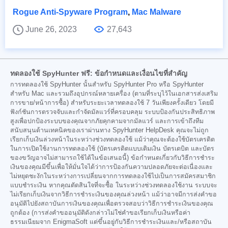
Rogue Anti-Spyware Program
,
Mac Malware
June 26, 2023
27,643
ทดลองใช้ SpyHunter ฟรี: ข้อกำหนดและเงื่อนไขที่สำคัญ
การทดลองใช้ SpyHunter นั้นสำหรับ SpyHunter Pro หรือ SpyHunter
สำหรับ Mac และรวมถึงอุปกรณ์หลายเครื่อง (ตามที่ระบุไว้ในเอกสารส่งเสริม
การขาย/หน้าการซื้อ) สำหรับระยะเวลาทดลองใช้ 7 วันเพียงครั้งเดียว โดยมี
ฟังก์ชันการตรวจจับและกำจัดมัลแวร์ที่ครอบคลุม ระบบป้องกันประสิทธิภาพ
สูงเพื่อปกป้องระบบของคุณจากภัยคุกคามจากมัลแวร์ และการเข้าถึงทีม
สนับสนุนด้านเทคนิคของเราผ่านทาง SpyHunter HelpDesk คุณจะไม่ถูก
เรียกเก็บเงินล่วงหน้าในระหว่างช่วงทดลองใช้ แม้ว่าคุณจะต้องใช้บัตรเครดิต
ในการเปิดใช้งานการทดลองใช้ (บัตรเครดิตแบบเติมเงิน บัตรเดบิต และบัตร
ของขวัญอาจไม่สามารถใช้ได้ในข้อเสนอนี้) ข้อกำหนดเกี่ยวกับวิธีการชำระ
เงินของคุณมีขึ้นเพื่อให้มั่นใจได้ว่าการป้องกันความปลอดภัยจะต่อเนื่องและ
ไม่หยุดชะงักในระหว่างการเปลี่ยนจากการทดลองใช้ไปเป็นการสมัครสมาชิก
แบบชำระเงิน หากคุณตัดสินใจที่จะซื้อ ในระหว่างช่วงทดลองใช้งาน ระบบจะ
ไม่เรียกเก็บเงินจากวิธีการชำระเงินของคุณล่วงหน้า แม้ว่าอาจมีการส่งคำขอ
อนุมัติไปยังสถาบันการเงินของคุณเพื่อตรวจสอบว่าวิธีการชำระเงินของคุณ
ถูกต้อง (การส่งคำขออนุมัติดังกล่าวไม่ใช่คำขอเรียกเก็บเงินหรือค่า
ธรรมเนียมจาก EnigmaSoft แต่ขึ้นอยู่กับวิธีการชำระเงินและ/หรือสถาบัน