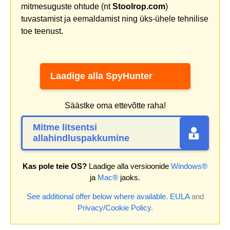
mitmesuguste ohtude (nt
Stoolrop.com
)
tuvastamist ja eemaldamist ning üks-ühele tehnilise
toe teenust.
Laadige alla SpyHunter
Säästke oma ettevõtte raha!
Mitme litsentsi
allahindluspakkumine
Kas pole teie OS?
Laadige alla versioonide
Windows®
ja
Mac®
jaoks.
See additional offer below where available.
EULA
and
Privacy/Cookie Policy
.