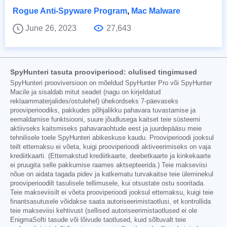
Rogue Anti-Spyware Program
,
Mac Malware
June 26, 2023
27,643
SpyHunteri tasuta prooviperiood: olulised tingimused
SpyHunteri prooviversioon on mõeldud SpyHunter Pro või SpyHunter
Macile ja sisaldab mitut seadet (nagu on kirjeldatud
reklaammaterjalides/ostulehel) ühekordseks 7-päevaseks
prooviperioodiks, pakkudes põhjalikku pahavara tuvastamise ja
eemaldamise funktsiooni, suure jõudlusega kaitset teie süsteemi
aktiivseks kaitsmiseks pahavaraohtude eest ja juurdepääsu meie
tehnilisele toele SpyHunteri abikeskuse kaudu. Prooviperioodi jooksul
teilt ettemaksu ei võeta, kuigi prooviperioodi aktiveerimiseks on vaja
krediitkaarti. (Ettemakstud krediitkaarte, deebetkaarte ja kinkekaarte
ei pruugita selle pakkumise raames aktsepteerida.) Teie makseviisi
nõue on aidata tagada pidev ja katkematu turvakaitse teie üleminekul
prooviperioodilt tasulisele tellimusele, kui otsustate ostu sooritada.
Teie makseviisilt ei võeta prooviperioodi jooksul ettemaksu, kuigi teie
finantsasutusele võidakse saata autoriseerimistaotlusi, et kontrollida
teie makseviisi kehtivust (sellised autoriseerimistaotlused ei ole
EnigmaSofti tasude või lõivude taotlused, kuid sõltuvalt teie