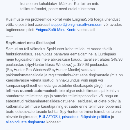
kui see on kohaldatav. Märkus. Kui teil on mitu
tellimust/toodet, peate need eraldi tühistama.
Küsimuste või probleemide korral võite EnigmaSofti toega ühendust
võtta e-posti teel aadressil
support@enigmasoftware.com
või avades
tugiteenuse pileti
EnigmaSofti Minu Konto
veebisaidil.
------
SpyHunteri ostu üksikasjad
Samuti on teil võimalus SpyHunter kohe tellida, et saada täielik
funktsionaalsus, sealhulgas pahavara eemaldamine ja juurdepääs
meie tugiosakonnale meie abikeskuse kaudu, tavaliselt alates
$49.98
poolaastas (SpyHunter Basic Windows) ja
$79.98
poolaastas
(SpyHunter Pro Windows/SpyHunter Macile) vastavalt
pakkumismaterjalidele ja registreerimis-/ostulehe tingimustele (mis on
käesolevasse viitena lisatud; hinnakujundus võib riigiti või
kampaaniapõhiselt erineda iga ostulehe üksikasjade järgi). Teie
tellimus
uueneb automaatselt
teie algse ostutellimuse ajal kehtiva
standardse tellimistasuga ja samaks tellimisperioodiks või nagu on
sätestatud reklaamimaterjalides/ostulehel, eeldusel, et olete pidev ja
katkematu tellimuse kasutaja ning et saate enne tellimuse lõppemist
teate eelseisvate tasude kohta. SpyHunteri ostmine toimub ostulehel
olevate tingimuste,
EULA/TOS-i
,
privaatsus-/küpsiste poliitika
ja
allahindluste tingimuste
kohaselt.
------