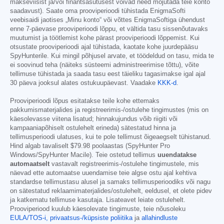
makseviisist ja/või finantsasutusest võivad need mõjutada teie konto
saadavust). Saate oma prooviperioodi tühistada EnigmaSofti
veebisaidi jaotises „Minu konto“ või võttes EnigmaSoftiga ühendust
enne 7-päevase prooviperioodi lõppu, et vältida tasu sissenõutavaks
muutumist ja töötlemist kohe pärast prooviperioodi lõppemist. Kui
otsustate prooviperioodi ajal tühistada, kaotate kohe juurdepääsu
SpyHunterile. Kui mingil põhjusel arvate, et töödeldud on tasu, mida te
ei soovinud teha (näiteks süsteemi administreerimise tõttu), võite
tellimuse tühistada ja saada tasu eest täieliku tagasimakse igal ajal
30 päeva jooksul alates ostukuupäevast. Vaadake
KKK-d
.
Prooviperioodi lõpus esitatakse teile kohe ettemaks
pakkumismaterjalides ja registreerimis-/ostulehe tingimustes (mis on
käesolevasse viitena lisatud; hinnakujundus võib riigiti või
kampaaniapõhiselt ostulehelt erineda) sätestatud hinna ja
tellimusperioodi ulatuses, kui te pole tellimust õigeaegselt tühistanud.
Hind algab tavaliselt
$79.98
poolaastas (SpyHunter Pro
Windows/SpyHunter Macile). Teie ostetud tellimus
uuendatakse
automaatselt
vastavalt registreerimis-/ostulehe tingimustele, mis
näevad ette automaatse uuendamise teie algse ostu ajal kehtiva
standardse tellimustasu alusel ja samaks tellimusperioodiks või nagu
on sätestatud reklaamimaterjalides/ostulehelt, eeldusel, et olete pidev
ja katkematu tellimuse kasutaja. Lisateavet leiate ostulehelt.
Prooviperiood kuulub käesolevate tingimuste, teie nõusoleku
EULA/TOS-i,
privaatsus-/küpsiste poliitika
ja
allahindluste