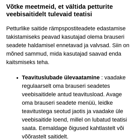
Võtke meetmeid, et vältida petturite
veebisaitidelt tulevaid teatisi
Petturlike saitide rämpspostiteadete edastamise
takistamiseks peavad kasutajad olema brauseri
seadete haldamisel ennetavad ja valvsad. Siin on
mõned sammud, mida kasutajad saavad enda
kaitsmiseks teha.
Teavituslubade ülevaatamine
: vaadake
regulaarselt oma brauseri seadetes
veebisaitidele antud teavitusload. Avage
oma brauseri seadete menüü, leidke
teavitustega seotud jaotis ja vaadake üle
veebisaitide loend, millel on lubatud teatisi
saata. Eemaldage õigused kahtlastelt või
võõrastelt saitidelt.