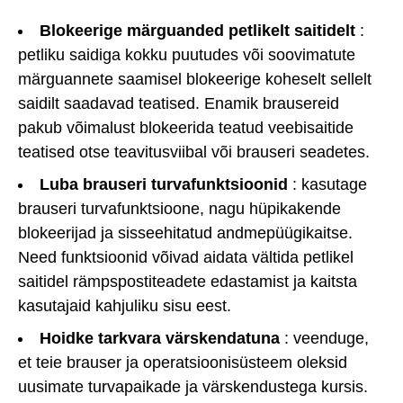
Blokeerige märguanded petlikelt saitidelt
:
petliku saidiga kokku puutudes või soovimatute
märguannete saamisel blokeerige koheselt sellelt
saidilt saadavad teatised. Enamik brausereid
pakub võimalust blokeerida teatud veebisaitide
teatised otse teavitusviibal või brauseri seadetes.
Luba brauseri turvafunktsioonid
: kasutage
brauseri turvafunktsioone, nagu hüpikakende
blokeerijad ja sisseehitatud andmepüügikaitse.
Need funktsioonid võivad aidata vältida petlikel
saitidel rämpspostiteadete edastamist ja kaitsta
kasutajaid kahjuliku sisu eest.
Hoidke tarkvara värskendatuna
: veenduge,
et teie brauser ja operatsioonisüsteem oleksid
uusimate turvapaikade ja värskendustega kursis.