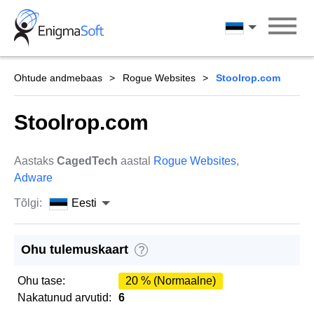
Skip
to
Eesti
content
Ohtude andmebaas
Rogue Websites
Stoolrop.com
Stoolrop.com
Aastaks
CagedTech
aastal
Rogue Websites
,
Adware
Tõlgi:
Eesti
Ohu tulemuskaart
?
Ohu tase:
20 % (Normaalne)
Nakatunud arvutid:
6