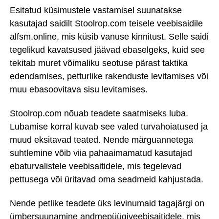
Esitatud küsimustele vastamisel suunatakse
kasutajad saidilt Stoolrop.com teisele veebisaidile
alfsm.online, mis küsib vanuse kinnitust. Selle saidi
tegelikud kavatsused jäävad ebaselgeks, kuid see
tekitab muret võimaliku seotuse pärast taktika
edendamises, petturlike rakenduste levitamises või
muu ebasoovitava sisu levitamises.
Stoolrop.com nõuab teadete saatmiseks luba.
Lubamise korral kuvab see valed turvahoiatused ja
muud eksitavad teated. Nende märguannetega
suhtlemine võib viia pahaaimamatud kasutajad
ebaturvalistele veebisaitidele, mis tegelevad
pettusega või üritavad oma seadmeid kahjustada.
Nende petlike teadete üks levinumaid tagajärgi on
ümbersuunamine andmepüügiveebisaitidele, mis