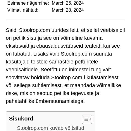
Esimene nägemine:
March 26, 2024
Viimati nähtud:
March 28, 2024
Saidi Stoolrop.com uurides leiti, et sellel veebisaidil
on petlik sisu ja see on võimeline kuvama
eksitavaid ja ebausaldusväärseid teateid, kui see
on lubatud. Lisaks võib Stoolrop.com suunata
kasutajaid teistele sarnastele petturitele
veebisaitidele. Seetõttu on inimestel tungivalt
soovitatav hoiduda Stoolrop.com-i külastamisest
või sellega suhtlemisest, et maandada võimalikke
riske, mis on seotud petlike tegevuste ja
pahatahtlike ümbersuunamistega.
Sisukord
Stoolrop.com kuvab võltsitud