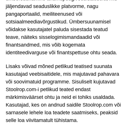
jäljendavad seaduslikke platvorme, nagu
pangaportaalid, meiliteenused või
sotsiaalmeediavõrgustikud. Ümbersuunamisel
võidakse kasutajatel paluda sisestada teatud
teave, näiteks sisselogimismandaadid või
finantsandmed, mis võib kogemata
identiteedivarguse või finantspettuse ohtu seada.
Lisaks võivad mõned petlikud teatised suunata
kasutajad veebisaitidele, mis majutavad pahavara
või soovimatuid programme. Sisuliselt kujutavad
Stoolrop.com-i petlikud teated endast
märkimisväärset ohtu ja neid ei tohiks usaldada.
Kasutajad, kes on andnud saidile Stoolrop.com või
sarnasele lehele loa teadete saatmiseks, peaksid
selle loa viivitamatult tühistama.