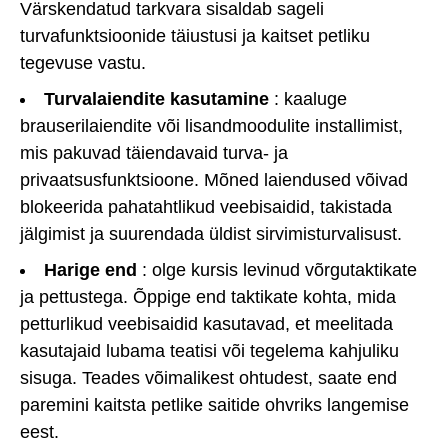
Värskendatud tarkvara sisaldab sageli
turvafunktsioonide täiustusi ja kaitset petliku
tegevuse vastu.
Turvalaiendite kasutamine
: kaaluge
brauserilaiendite või lisandmoodulite installimist,
mis pakuvad täiendavaid turva- ja
privaatsusfunktsioone. Mõned laiendused võivad
blokeerida pahatahtlikud veebisaidid, takistada
jälgimist ja suurendada üldist sirvimisturvalisust.
Harige end
: olge kursis levinud võrgutaktikate
ja pettustega. Õppige end taktikate kohta, mida
petturlikud veebisaidid kasutavad, et meelitada
kasutajaid lubama teatisi või tegelema kahjuliku
sisuga. Teades võimalikest ohtudest, saate end
paremini kaitsta petlike saitide ohvriks langemise
eest.