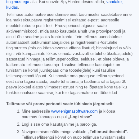
tingimustega
alla. Kui soovite SpyHunteri desinstallida,
vaadake,
kuidas
.
Tellimuse automaatse uuendamise eest tasumiseks saadetakse enne
iga maksekuupäeva registreerimisel esitatud e-posti aadressile
meeldetuletus e-posti teel. Prooviperioodi alguses saate
aktiveerimiskoodi, mida saab kasutada ainult ühe prooviperioodi ja
ainult ühe seadme jaoks konto kohta. Teie tellimus uuendatakse
automaatselt pakkumismaterjalides ja registreerimis-/ostulehe
tingimustes (mis on käesolevasse viitena lisatud; hinnakujundus võib
riigiti või kampaaniate lõikes erineda vastavalt ostulehe üksikasjadele)
sätestatud hinnaga ja tellimusperioodiks, eeldusel, et olete pideva ja
katkematu tellimuse kasutaja. Tasulise tellimuse kasutajatel on
tühistamise korral juurdepääs oma tootele(dele) kuni tasulise
tellimusperioodi lõpuni. Kui soovite oma praeguse tellimusperioodi
eest raha tagasi saada, peate tühistama ja taotlema raha tagasi 30
päeva jooksul alates viimasest ostust ning te lõpetate kohe täieliku
funktsionaalsuse saamise, kui teie tagasimakse on töödeldud.
Tellimuse või prooviperioodi saate tühistada järgmiselt:
Mine aadressile
www.enigmasoftware.com
ja klõpsa
paremas ülanurgas nupul
„Logi sisse”
.
Logi sisse oma kasutajanime ja parooliga.
Navigeerimismenüüs minge valikule
„Tellimus/litsentsid“.
Tellimuse/litsentsi kõrval on nupp tellimuse tühistamiseks,