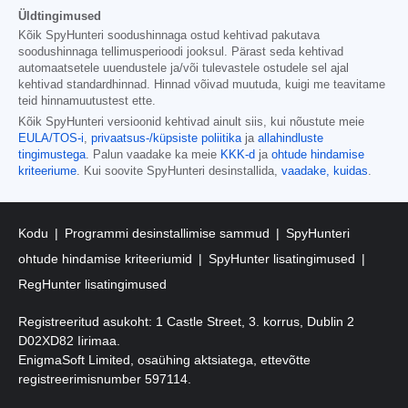
Üldtingimused
Kõik SpyHunteri soodushinnaga ostud kehtivad pakutava
soodushinnaga tellimusperioodi jooksul. Pärast seda kehtivad
automaatsetele uuendustele ja/või tulevastele ostudele sel ajal
kehtivad standardhinnad. Hinnad võivad muutuda, kuigi me teavitame
teid hinnamuutustest ette.
Kõik SpyHunteri versioonid kehtivad ainult siis, kui nõustute meie
EULA/TOS-i
,
privaatsus-/küpsiste poliitika
ja
allahindluste
tingimustega
. Palun vaadake ka meie
KKK-d
ja
ohtude hindamise
kriteeriume
. Kui soovite SpyHunteri desinstallida,
vaadake, kuidas
.
Kodu
Programmi desinstallimise sammud
SpyHunteri
ohtude hindamise kriteeriumid
SpyHunter lisatingimused
RegHunter lisatingimused
Registreeritud asukoht: 1 Castle Street, 3. korrus, Dublin 2
D02XD82 Iirimaa.
EnigmaSoft Limited, osaühing aktsiatega, ettevõtte
registreerimisnumber 597114.