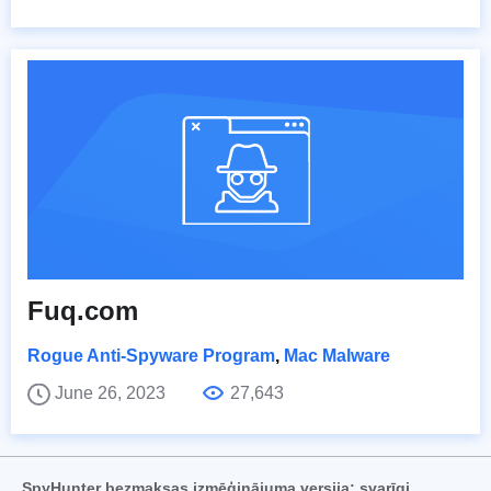
Fuq.com
Rogue Anti-Spyware Program
,
Mac Malware
June 26, 2023
27,643
SpyHunter bezmaksas izmēģinājuma versija: svarīgi