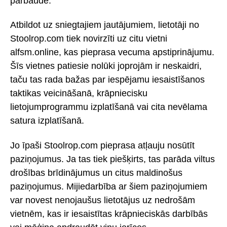
pārbaudē.
Atbildot uz sniegtajiem jautājumiem, lietotāji no
Stoolrop.com tiek novirzīti uz citu vietni
alfsm.online, kas pieprasa vecuma apstiprinājumu.
Šīs vietnes patiesie nolūki joprojām ir neskaidri,
taču tas rada bažas par iespējamu iesaistīšanos
taktikas veicināšanā, krāpniecisku
lietojumprogrammu izplatīšanā vai cita nevēlama
satura izplatīšanā.
Jo īpaši Stoolrop.com pieprasa atļauju nosūtīt
paziņojumus. Ja tas tiek piešķirts, tas parāda viltus
drošības brīdinājumus un citus maldinošus
paziņojumus. Mijiedarbība ar šiem paziņojumiem
var novest nenojaušus lietotājus uz nedrošām
vietnēm, kas ir iesaistītas krāpnieciskās darbībās