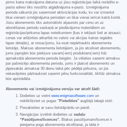
pirms katra maksājuma datuma uz jūsu reģistrācijas laikā norādīto e-
pasta adresi tiks nosūtīts atgādinājuma e-pasts. Izmēģinājuma
perioda sākumā jūs saņemsiet aktivizācijas kodu, ko var izmantot
tikai vienam izmēģinājuma periodam un tikai vienai ierīcei katrā kontā.
Jūsu abonements tiks automātiski atjaunots par cenu un uz
abonēšanas periodu saskaņā ar piedāvājuma materiāliem un
reģistrācijas/pirkuma lapas noteikumiem (kas ir iekļauti šeit ar atsauci;
cenas var atšķirties atkarībā no valsts vai akcijas katras iegādes
lapas detaļās), ar nosacījumu, ka esat nepārtraukts abonementa
lietotājs. Maksas abonementa lietotājiem, ja jūs atcelsiet abonementu,
jums joprojām būs piekļuve savam(-iem) produktam(-iem) līdz
apmaksātā abonementa perioda beigām. Ja vēlaties saņemt atmaksu
par pašreizējo abonementa periodu, jums ir jāatceļ abonements un
jāpiesakās atmaksai 30 dienu laikā pēc pēdējā pirkuma, un jūs
nekavējoties pārtrauksiet saņemt pilnu funkcionalitāti, tiklīdz atmaksa
būs apstrādāta.
Abonementu vai izmēģinājuma versiju var atcelt šādi:
Dodieties uz vietni
www.enigmasoftware.com
un
noklikšķiniet uz pogas
"Pieteikties"
augšējā labajā stūrī.
Piesakieties ar savu lietotājvārdu un paroli.
Navigācijas izvēlnē dodieties uz
sadaļu
“Pasūtījums/licences”.
Blakus pasūtījumam/licencei ir
pieejama poga abonementa atcelšanai, ja tāda ir