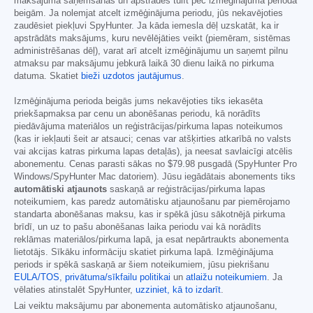
maksājuma saņemšanas un apstrādes tūlīt pēc izmēģinājuma perioda
beigām. Ja nolemjat atcelt izmēģinājuma periodu, jūs nekavējoties
zaudēsiet piekļuvi SpyHunter. Ja kāda iemesla dēļ uzskatāt, ka ir
apstrādāts maksājums, kuru nevēlējāties veikt (piemēram, sistēmas
administrēšanas dēļ), varat arī atcelt izmēģinājumu un saņemt pilnu
atmaksu par maksājumu jebkurā laikā 30 dienu laikā no pirkuma
datuma. Skatiet
bieži uzdotos jautājumus
.
Izmēģinājuma perioda beigās jums nekavējoties tiks iekasēta
priekšapmaksa par cenu un abonēšanas periodu, kā norādīts
piedāvājuma materiālos un reģistrācijas/pirkuma lapas noteikumos
(kas ir iekļauti šeit ar atsauci; cenas var atšķirties atkarībā no valsts
vai akcijas katras pirkuma lapas detaļās), ja neesat savlaicīgi atcēlis
abonementu. Cenas parasti sākas no
$79.98
pusgadā (SpyHunter Pro
Windows/SpyHunter Mac datoriem). Jūsu iegādātais abonements tiks
automātiski atjaunots
saskaņā ar reģistrācijas/pirkuma lapas
noteikumiem, kas paredz automātisku atjaunošanu par piemērojamo
standarta abonēšanas maksu, kas ir spēkā jūsu sākotnējā pirkuma
brīdī, un uz to pašu abonēšanas laika periodu vai kā norādīts
reklāmas materiālos/pirkuma lapā, ja esat nepārtraukts abonementa
lietotājs. Sīkāku informāciju skatiet pirkuma lapā. Izmēģinājuma
periods ir spēkā saskaņā ar šiem noteikumiem, jūsu piekrišanu
EULA/TOS
,
privātuma/sīkfailu politikai
un
atlaižu noteikumiem
. Ja
vēlaties atinstalēt SpyHunter,
uzziniet, kā to izdarīt
.
Lai veiktu maksājumu par abonementa automātisko atjaunošanu,