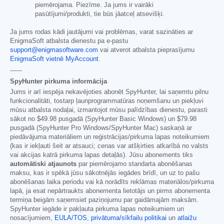
piemērojama. Piezīme. Ja jums ir vairāki
pasūtījumi/produkti, tie būs jāatceļ atsevišķi.
Ja jums rodas kādi jautājumi vai problēmas, varat sazināties ar
EnigmaSoft atbalsta dienestu pa e-pastu
support@enigmasoftware.com
vai atverot atbalsta pieprasījumu
EnigmaSoft vietnē MyAccount
.
------
SpyHunter pirkuma informācija
Jums ir arī iespēja nekavējoties abonēt SpyHunter, lai saņemtu pilnu
funkcionalitāti, tostarp ļaunprogrammatūras noņemšanu un piekļuvi
mūsu atbalsta nodaļai, izmantojot mūsu palīdzības dienestu, parasti
sākot no
$49.98
pusgadā (SpyHunter Basic Windows) un
$79.98
pusgadā (SpyHunter Pro Windows/SpyHunter Mac) saskaņā ar
piedāvājuma materiāliem un reģistrācijas/pirkuma lapas noteikumiem
(kas ir iekļauti šeit ar atsauci; cenas var atšķirties atkarībā no valsts
vai akcijas katrā pirkuma lapas detaļās). Jūsu abonements tiks
automātiski atjaunots
par piemērojamo standarta abonēšanas
maksu, kas ir spēkā jūsu sākotnējās iegādes brīdī, un uz to pašu
abonēšanas laika periodu vai kā norādīts reklāmas materiālos/pirkuma
lapā, ja esat nepārtraukts abonementa lietotājs un pirms abonementa
termiņa beigām saņemsiet paziņojumu par gaidāmajām maksām.
SpyHunter iegāde ir pakļauta pirkuma lapas noteikumiem un
nosacījumiem,
EULA/TOS
,
privātuma/sīkfailu politikai
un
atlaižu