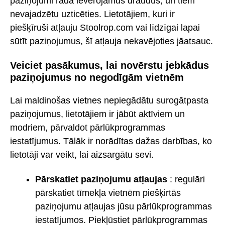
paziņojumi rada ievērojamus draudus, un tiem
nevajadzētu uzticēties. Lietotājiem, kuri ir
piešķīruši atļauju Stoolrop.com vai līdzīgai lapai
sūtīt paziņojumus, šī atļauja nekavējoties jāatsauc.
Veiciet pasākumus, lai novērstu jebkādus
paziņojumus no negodīgām vietnēm
Lai maldinošas vietnes nepiegādātu surogātpasta
paziņojumus, lietotājiem ir jābūt aktīviem un
modriem, pārvaldot pārlūkprogrammas
iestatījumus. Tālāk ir norādītas dažas darbības, ko
lietotāji var veikt, lai aizsargātu sevi.
Pārskatiet paziņojumu atļaujas
: regulāri
pārskatiet tīmekļa vietnēm piešķirtās
paziņojumu atļaujas jūsu pārlūkprogrammas
iestatījumos. Piekļūstiet pārlūkprogrammas