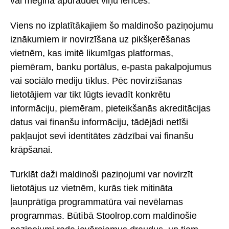
vai mēģina apdraudēt viņu ierīces.
Viens no izplatītākajiem šo maldinošo paziņojumu
iznākumiem ir novirzīšana uz pikšķerēšanas
vietnēm, kas imitē likumīgas platformas,
piemēram, banku portālus, e-pasta pakalpojumus
vai sociālo mediju tīklus. Pēc novirzīšanas
lietotājiem var tikt lūgts ievadīt konkrētu
informāciju, piemēram, pieteikšanās akreditācijas
datus vai finanšu informāciju, tādējādi netīši
pakļaujot sevi identitātes zādzībai vai finanšu
krāpšanai.
Turklāt daži maldinoši paziņojumi var novirzīt
lietotājus uz vietnēm, kurās tiek mitināta
ļaunprātīga programmatūra vai nevēlamas
programmas. Būtībā Stoolrop.com maldinošie