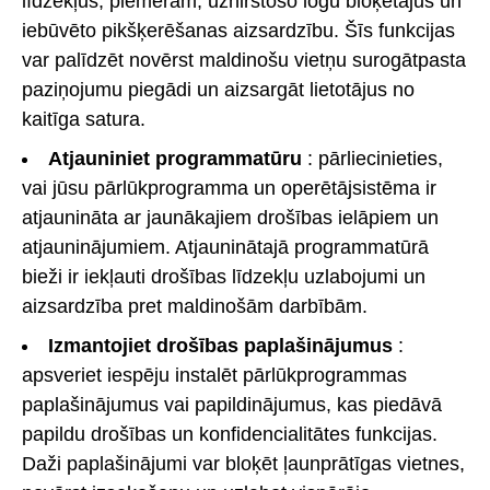
līdzekļus, piemēram, uznirstošo logu bloķētājus un
iebūvēto pikšķerēšanas aizsardzību. Šīs funkcijas
var palīdzēt novērst maldinošu vietņu surogātpasta
paziņojumu piegādi un aizsargāt lietotājus no
kaitīga satura.
Atjauniniet programmatūru
: pārliecinieties,
vai jūsu pārlūkprogramma un operētājsistēma ir
atjaunināta ar jaunākajiem drošības ielāpiem un
atjauninājumiem. Atjauninātajā programmatūrā
bieži ir iekļauti drošības līdzekļu uzlabojumi un
aizsardzība pret maldinošām darbībām.
Izmantojiet drošības paplašinājumus
:
apsveriet iespēju instalēt pārlūkprogrammas
paplašinājumus vai papildinājumus, kas piedāvā
papildu drošības un konfidencialitātes funkcijas.
Daži paplašinājumi var bloķēt ļaunprātīgas vietnes,