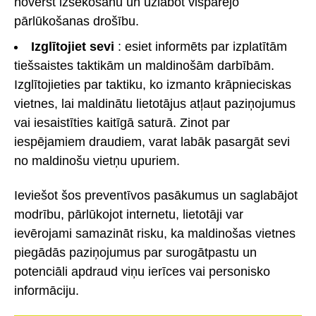
novērst izsekošanu un uzlabot vispārējo
pārlūkošanas drošību.
Izglītojiet sevi
: esiet informēts par izplatītām
tiešsaistes taktikām un maldinošām darbībām.
Izglītojieties par taktiku, ko izmanto krāpnieciskas
vietnes, lai maldinātu lietotājus atļaut paziņojumus
vai iesaistīties kaitīgā saturā. Zinot par
iespējamiem draudiem, varat labāk pasargāt sevi
no maldinošu vietņu upuriem.
Ieviešot šos preventīvos pasākumus un saglabājot
modrību, pārlūkojot internetu, lietotāji var
ievērojami samazināt risku, ka maldinošas vietnes
piegādās paziņojumus par surogātpastu un
potenciāli apdraud viņu ierīces vai personisko
informāciju.