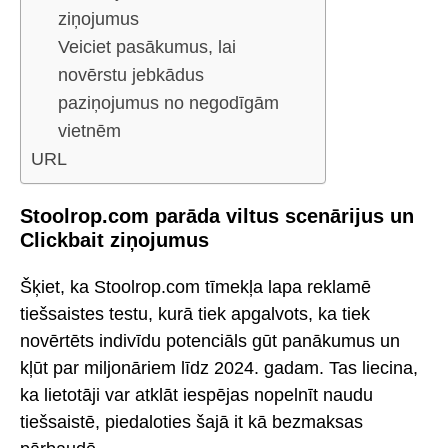
ziņojumus
Veiciet pasākumus, lai
novērstu jebkādus
paziņojumus no negodīgām
vietnēm
URL
Stoolrop.com parāda viltus scenārijus un
Clickbait ziņojumus
Šķiet, ka Stoolrop.com tīmekļa lapa reklamē
tiešsaistes testu, kurā tiek apgalvots, ka tiek
novērtēts indivīdu potenciāls gūt panākumus un
kļūt par miljonāriem līdz 2024. gadam. Tas liecina,
ka lietotāji var atklāt iespējas nopelnīt naudu
tiešsaistē, piedaloties šajā it kā bezmaksas