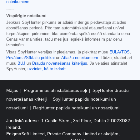
noteikumiem
.
------
Vispārīgie noteikumi
Jebkurš SpyHunter pirkums ar atlaidi ir derīgs piedāvātajā atlaides
abonēšanas periodā. Pēc tam automātiskajai atjaunošanai un/vai
turpmākajiem pirkumiem tiks piemērota spēkā esošā standarta cena.
Cenas var mainīties, taču mēs jūs iepriekš informēsim par cenu
izmaiņām.
Visas SpyHunter versijas ir pieejamas, ja piekrītat mūsu
EULA/TOS
,
Privātuma/Sīkfailu politikai
un
Atlaižu noteikumiem
. Lūdzu, skatiet arī
mūsu
BUJ
un
Draudu novērtēšanas kritērijus
. Ja vēlaties atinstalēt
SpyHunter,
uzziniet, kā to izdarīt
.
Mājas
Programmas atinstalēšanas soļi
SpyHunter draudu
novērtēšanas kritēriji
SpyHunter papildu noteikumi un
nosacījumi
RegHunter papildu noteikumi un nosacījumi
Juridiskā adrese: 1 Castle Street, 3rd Floor, Dublin 2 D02XD82
Ireland.
EnigmaSoft Limited, Private Company Limited ar akcijām,