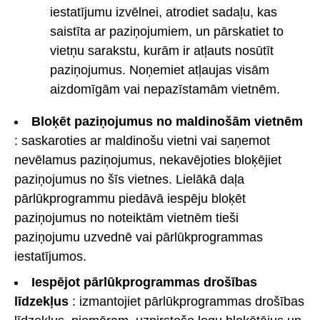
iestatījumu izvēlnei, atrodiet sadaļu, kas
saistīta ar paziņojumiem, un pārskatiet to
vietņu sarakstu, kurām ir atļauts nosūtīt
paziņojumus. Noņemiet atļaujas visām
aizdomīgām vai nepazīstamām vietnēm.
Bloķēt paziņojumus no maldinošām vietnēm
: saskaroties ar maldinošu vietni vai saņemot
nevēlamus paziņojumus, nekavējoties bloķējiet
paziņojumus no šīs vietnes. Lielākā daļa
pārlūkprogrammu piedāvā iespēju bloķēt
paziņojumus no noteiktām vietnēm tieši
paziņojumu uzvednē vai pārlūkprogrammas
iestatījumos.
Iespējot pārlūkprogrammas drošības
līdzekļus
: izmantojiet pārlūkprogrammas drošības