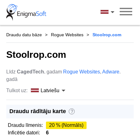
Skip
to
Latviešu
content
Draudu datu bāze
Rogue Websites
Stoolrop.com
Stoolrop.com
Līdz
CagedTech.
gadam
Rogue Websites
,
Adware
.
gadā
Tulkot uz:
Latviešu
Draudu rādītāju karte
?
Draudu līmenis:
20 % (Normāls)
Inficētie datori:
6