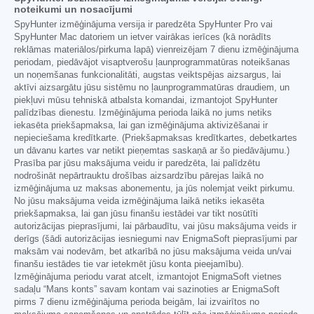
noteikumi un nosacījumi
SpyHunter izmēģinājuma versija ir paredzēta SpyHunter Pro vai
SpyHunter Mac datoriem un ietver vairākas ierīces (kā norādīts
reklāmas materiālos/pirkuma lapā) vienreizējam 7 dienu izmēģinājuma
periodam, piedāvājot visaptverošu ļaunprogrammatūras noteikšanas
un noņemšanas funkcionalitāti, augstas veiktspējas aizsargus, lai
aktīvi aizsargātu jūsu sistēmu no ļaunprogrammatūras draudiem, un
piekļuvi mūsu tehniskā atbalsta komandai, izmantojot SpyHunter
palīdzības dienestu. Izmēģinājuma perioda laikā no jums netiks
iekasēta priekšapmaksa, lai gan izmēģinājuma aktivizēšanai ir
nepieciešama kredītkarte. (Priekšapmaksas kredītkartes, debetkartes
un dāvanu kartes var netikt pieņemtas saskaņā ar šo piedāvājumu.)
Prasība par jūsu maksājuma veidu ir paredzēta, lai palīdzētu
nodrošināt nepārtrauktu drošības aizsardzību pārejas laikā no
izmēģinājuma uz maksas abonementu, ja jūs nolemjat veikt pirkumu.
No jūsu maksājuma veida izmēģinājuma laikā netiks iekasēta
priekšapmaksa, lai gan jūsu finanšu iestādei var tikt nosūtīti
autorizācijas pieprasījumi, lai pārbaudītu, vai jūsu maksājuma veids ir
derīgs (šādi autorizācijas iesniegumi nav EnigmaSoft pieprasījumi par
maksām vai nodevām, bet atkarībā no jūsu maksājuma veida un/vai
finanšu iestādes tie var ietekmēt jūsu konta pieejamību).
Izmēģinājuma periodu varat atcelt, izmantojot EnigmaSoft vietnes
sadaļu “Mans konts” savam kontam vai sazinoties ar EnigmaSoft
pirms 7 dienu izmēģinājuma perioda beigām, lai izvairītos no