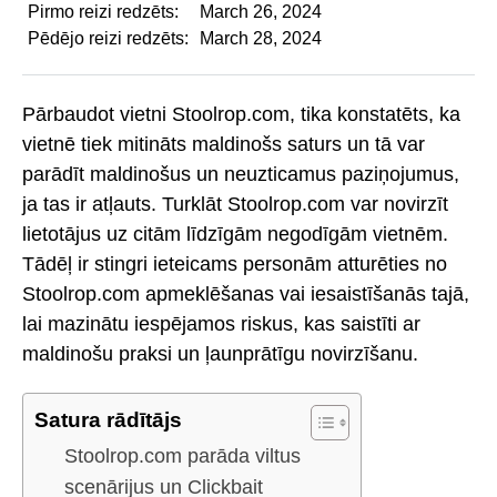
Pirmo reizi redzēts:
March 26, 2024
Pēdējo reizi redzēts:
March 28, 2024
Pārbaudot vietni Stoolrop.com, tika konstatēts, ka
vietnē tiek mitināts maldinošs saturs un tā var
parādīt maldinošus un neuzticamus paziņojumus,
ja tas ir atļauts. Turklāt Stoolrop.com var novirzīt
lietotājus uz citām līdzīgām negodīgām vietnēm.
Tādēļ ir stingri ieteicams personām atturēties no
Stoolrop.com apmeklēšanas vai iesaistīšanās tajā,
lai mazinātu iespējamos riskus, kas saistīti ar
maldinošu praksi un ļaunprātīgu novirzīšanu.
Satura rādītājs
Stoolrop.com parāda viltus
scenārijus un Clickbait