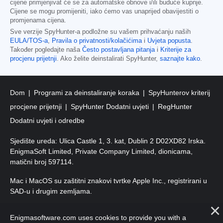
cijene primjenjivat će se za automatske obnove i/ili buduće kupnje.
Cijene se mogu promijeniti, iako ćemo vas unaprijed obavijestiti o
promjenama cijena.
Sve verzije SpyHunter-a podložne su vašem prihvaćanju naših
EULA/TOS-a
,
Pravila o privatnosti/kolačićima
i
Uvjeta popusta
.
Također pogledajte naša
Često postavljana pitanja
i
Kriterije za
procjenu prijetnji
. Ako želite deinstalirati SpyHunter,
saznajte kako
.
Dom
Programi za deinstaliranje koraka
SpyHunterov kriterij
procjene prijetnji
SpyHunter Dodatni uvjeti
RegHunter
Dodatni uvjeti i odredbe
Sjedište ureda: Ulica Castle 1, 3. kat, Dublin 2 D02XD82 Irska.
EnigmaSoft Limited, Private Company Limited, dionicama,
matični broj 597114.
Mac i MacOS su zaštitni znakovi tvrtke Apple Inc., registrirani u
SAD-u i drugim zemljama.
Autorska prava 2016-2026. EnigmaSoft doo Sva prava
Enigmasoftware.com uses cookies to provide you with a
pridržana.