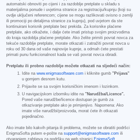
automatski obnoviti po cijeni i za razdoblje pretplate u skladu s
materijalima ponude i uvjetima stranice za registraciju/kupnju (koji su
ovdje uključeni referencom; cijene se mogu razlikovati ovisno o zemlji
ili promociji po detaljima stranice za kupnju), pod uvjetom da ste
kontinuirani korisnik pretplate bez prekida. Za korisnike plaćene
pretplate, ako otkažete, i dalje ćete imati pristup svojim proizvodima
do kraja razdoblja plaćene pretplate. Ako želite primiti povrat novca za
tekuće razdoblje pretplate, morate otkazati i zatražiti povrat novca u
roku od 30 dana od vaše najnovije kupnje, a odmah ćete prestati
primati punu funkcionalnost kada se vaš povrat novca obradi.
Pretplatu ili probno razdoblje možete otkazati na sljedeći način:
Idite na
www.enigmasoftware.com
i kliknite gumb
"Prijava"
u gornjem desnom kutu.
Prijavite se sa svojim korisničkim imenom i lozinkom.
U navigacijskom izborniku idite na
"Narudžba/Licence".
Pored vaše narudžbe/licence dostupan je gumb za
otkazivanje pretplate ako je primjenjivo. Napomena: Ako
imate više narudžbi/proizvoda, morat ćete ih otkazati
pojedinačno.
Ako imate bilo kakvih pitanja ili problema, možete se obratiti podršci
EnigmaSofta putem e-pošte na
support@enigmasoftware.com
ili
otvaranjem zahtjeva za podršku na web stranici
EnigmaSoft