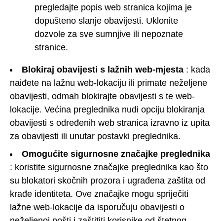
pregledajte popis web stranica kojima je
dopušteno slanje obavijesti. Uklonite
dozvole za sve sumnjive ili nepoznate
stranice.
Blokiraj obavijesti s lažnih web-mjesta
: kada
naiđete na lažnu web-lokaciju ili primate neželjene
obavijesti, odmah blokirajte obavijesti s te web-
lokacije. Većina preglednika nudi opciju blokiranja
obavijesti s određenih web stranica izravno iz upita
za obavijesti ili unutar postavki preglednika.
Omogućite sigurnosne značajke preglednika
: koristite sigurnosne značajke preglednika kao što
su blokatori skočnih prozora i ugrađena zaštita od
krađe identiteta. Ove značajke mogu spriječiti
lažne web-lokacije da isporučuju obavijesti o
neželjenoj pošti i zaštititi korisnike od štetnog