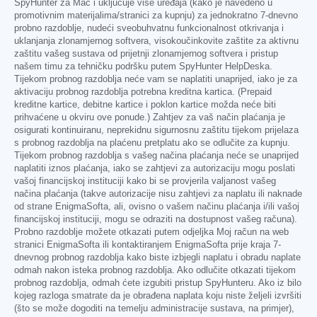
SpyHunter za Mac i uključuje više uređaja (kako je navedeno u
promotivnim materijalima/stranici za kupnju) za jednokratno 7-dnevno
probno razdoblje, nudeći sveobuhvatnu funkcionalnost otkrivanja i
uklanjanja zlonamjernog softvera, visokoučinkovite zaštite za aktivnu
zaštitu vašeg sustava od prijetnji zlonamjernog softvera i pristup
našem timu za tehničku podršku putem SpyHunter HelpDeska.
Tijekom probnog razdoblja neće vam se naplatiti unaprijed, iako je za
aktivaciju probnog razdoblja potrebna kreditna kartica. (Prepaid
kreditne kartice, debitne kartice i poklon kartice možda neće biti
prihvaćene u okviru ove ponude.) Zahtjev za vaš način plaćanja je
osigurati kontinuiranu, neprekidnu sigurnosnu zaštitu tijekom prijelaza
s probnog razdoblja na plaćenu pretplatu ako se odlučite za kupnju.
Tijekom probnog razdoblja s vašeg načina plaćanja neće se unaprijed
naplatiti iznos plaćanja, iako se zahtjevi za autorizaciju mogu poslati
vašoj financijskoj instituciji kako bi se provjerila valjanost vašeg
načina plaćanja (takve autorizacije nisu zahtjevi za naplatu ili naknade
od strane EnigmaSofta, ali, ovisno o vašem načinu plaćanja i/ili vašoj
financijskoj instituciji, mogu se odraziti na dostupnost vašeg računa).
Probno razdoblje možete otkazati putem odjeljka Moj račun na web
stranici EnigmaSofta ili kontaktiranjem EnigmaSofta prije kraja 7-
dnevnog probnog razdoblja kako biste izbjegli naplatu i obradu naplate
odmah nakon isteka probnog razdoblja. Ako odlučite otkazati tijekom
probnog razdoblja, odmah ćete izgubiti pristup SpyHunteru. Ako iz bilo
kojeg razloga smatrate da je obrađena naplata koju niste željeli izvršiti
(što se može dogoditi na temelju administracije sustava, na primjer),