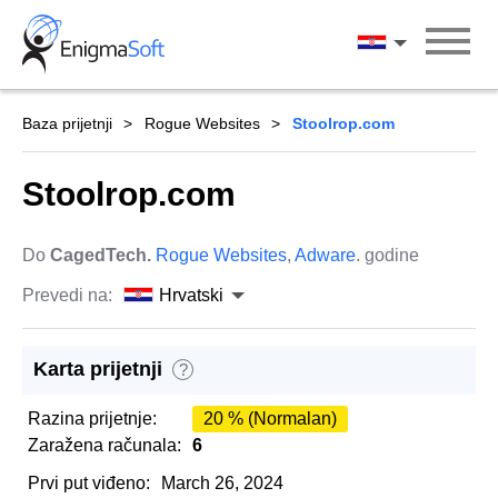
Skip
to
Hrvatski
content
Baza prijetnji
Rogue Websites
Stoolrop.com
Stoolrop.com
Do
CagedTech.
Rogue Websites
,
Adware
. godine
Prevedi na:
Hrvatski
Karta prijetnji
?
Razina prijetnje:
20 % (Normalan)
Zaražena računala:
6
Prvi put viđeno:
March 26, 2024