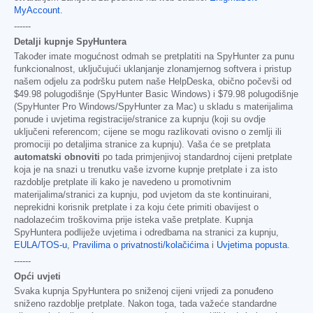
MyAccount
.
------
Detalji kupnje SpyHuntera
Također imate mogućnost odmah se pretplatiti na SpyHunter za punu
funkcionalnost, uključujući uklanjanje zlonamjernog softvera i pristup
našem odjelu za podršku putem naše HelpDeska, obično počevši od
$49.98
polugodišnje (SpyHunter Basic Windows) i
$79.98
polugodišnje
(SpyHunter Pro Windows/SpyHunter za Mac) u skladu s materijalima
ponude i uvjetima registracije/stranice za kupnju (koji su ovdje
uključeni referencom; cijene se mogu razlikovati ovisno o zemlji ili
promociji po detaljima stranice za kupnju). Vaša će se pretplata
automatski obnoviti
po tada primjenjivoj standardnoj cijeni pretplate
koja je na snazi u trenutku vaše izvorne kupnje pretplate i za isto
razdoblje pretplate ili kako je navedeno u promotivnim
materijalima/stranici za kupnju, pod uvjetom da ste kontinuirani,
neprekidni korisnik pretplate i za koju ćete primiti obavijest o
nadolazećim troškovima prije isteka vaše pretplate. Kupnja
SpyHuntera podliježe uvjetima i odredbama na stranici za kupnju,
EULA/TOS-u
,
Pravilima o privatnosti/kolačićima
i
Uvjetima popusta
.
------
Opći uvjeti
Svaka kupnja SpyHuntera po sniženoj cijeni vrijedi za ponuđeno
sniženo razdoblje pretplate. Nakon toga, tada važeće standardne