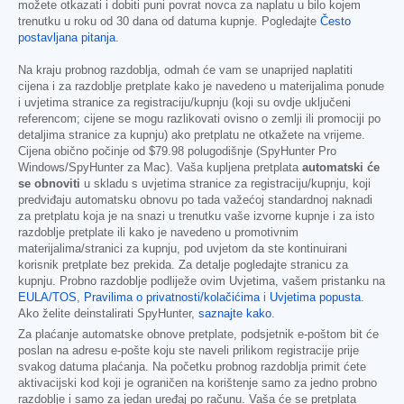
možete otkazati i dobiti puni povrat novca za naplatu u bilo kojem
trenutku u roku od 30 dana od datuma kupnje. Pogledajte
Često
postavljana pitanja
.
Na kraju probnog razdoblja, odmah će vam se unaprijed naplatiti
cijena i za razdoblje pretplate kako je navedeno u materijalima ponude
i uvjetima stranice za registraciju/kupnju (koji su ovdje uključeni
referencom; cijene se mogu razlikovati ovisno o zemlji ili promociji po
detaljima stranice za kupnju) ako pretplatu ne otkažete na vrijeme.
Cijena obično počinje od
$79.98
polugodišnje (SpyHunter Pro
Windows/SpyHunter za Mac). Vaša kupljena pretplata
automatski će
se obnoviti
u skladu s uvjetima stranice za registraciju/kupnju, koji
predviđaju automatsku obnovu po tada važećoj standardnoj naknadi
za pretplatu koja je na snazi u trenutku vaše izvorne kupnje i za isto
razdoblje pretplate ili kako je navedeno u promotivnim
materijalima/stranici za kupnju, pod uvjetom da ste kontinuirani
korisnik pretplate bez prekida. Za detalje pogledajte stranicu za
kupnju. Probno razdoblje podliježe ovim Uvjetima, vašem pristanku na
EULA/TOS
,
Pravilima o privatnosti/kolačićima
i
Uvjetima popusta
.
Ako želite deinstalirati SpyHunter,
saznajte kako
.
Za plaćanje automatske obnove pretplate, podsjetnik e-poštom bit će
poslan na adresu e-pošte koju ste naveli prilikom registracije prije
svakog datuma plaćanja. Na početku probnog razdoblja primit ćete
aktivacijski kod koji je ograničen na korištenje samo za jedno probno
razdoblje i samo za jedan uređaj po računu. Vaša će se pretplata