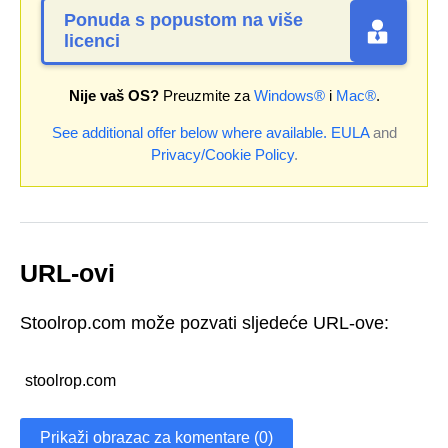
Ponuda s popustom na više
licenci
Nije vaš OS?
Preuzmite za
Windows®
i
Mac®
.
See additional offer below where available.
EULA
and
Privacy/Cookie Policy
.
URL-ovi
Stoolrop.com može pozvati sljedeće URL-ove:
stoolrop.com
Prikaži obrazac za komentare (0)