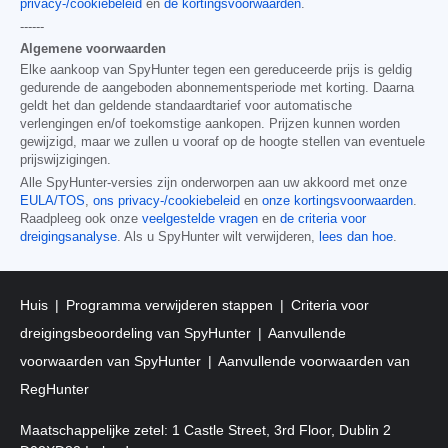
privacy-/cookiebeleid
en
de kortingsvoorwaarden
.
------
Algemene voorwaarden
Elke aankoop van SpyHunter tegen een gereduceerde prijs is geldig
gedurende de aangeboden abonnementsperiode met korting. Daarna
geldt het dan geldende standaardtarief voor automatische
verlengingen en/of toekomstige aankopen. Prijzen kunnen worden
gewijzigd, maar we zullen u vooraf op de hoogte stellen van eventuele
prijswijzigingen.
Alle SpyHunter-versies zijn onderworpen aan uw akkoord met onze
EULA/TOS
,
ons privacy-/cookiebeleid
en
onze kortingsvoorwaarden
.
Raadpleeg ook onze
veelgestelde vragen
en
de criteria voor
dreigingsanalyse
. Als u SpyHunter wilt verwijderen,
lees dan hoe
.
Huis
Programma verwijderen stappen
Criteria voor
dreigingsbeoordeling van SpyHunter
Aanvullende
voorwaarden van SpyHunter
Aanvullende voorwaarden van
RegHunter
Maatschappelijke zetel: 1 Castle Street, 3rd Floor, Dublin 2