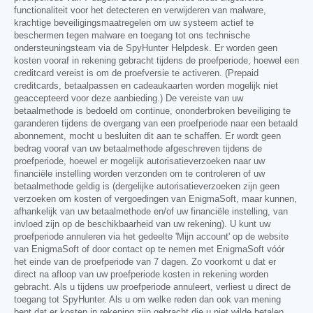
functionaliteit voor het detecteren en verwijderen van malware,
krachtige beveiligingsmaatregelen om uw systeem actief te
beschermen tegen malware en toegang tot ons technische
ondersteuningsteam via de SpyHunter Helpdesk. Er worden geen
kosten vooraf in rekening gebracht tijdens de proefperiode, hoewel een
creditcard vereist is om de proefversie te activeren. (Prepaid
creditcards, betaalpassen en cadeaukaarten worden mogelijk niet
geaccepteerd voor deze aanbieding.) De vereiste van uw
betaalmethode is bedoeld om continue, ononderbroken beveiliging te
garanderen tijdens de overgang van een proefperiode naar een betaald
abonnement, mocht u besluiten dit aan te schaffen. Er wordt geen
bedrag vooraf van uw betaalmethode afgeschreven tijdens de
proefperiode, hoewel er mogelijk autorisatieverzoeken naar uw
financiële instelling worden verzonden om te controleren of uw
betaalmethode geldig is (dergelijke autorisatieverzoeken zijn geen
verzoeken om kosten of vergoedingen van EnigmaSoft, maar kunnen,
afhankelijk van uw betaalmethode en/of uw financiële instelling, van
invloed zijn op de beschikbaarheid van uw rekening). U kunt uw
proefperiode annuleren via het gedeelte 'Mijn account' op de website
van EnigmaSoft of door contact op te nemen met EnigmaSoft vóór
het einde van de proefperiode van 7 dagen. Zo voorkomt u dat er
direct na afloop van uw proefperiode kosten in rekening worden
gebracht. Als u tijdens uw proefperiode annuleert, verliest u direct de
toegang tot SpyHunter. Als u om welke reden dan ook van mening
bent dat er kosten in rekening zijn gebracht die u niet wilde betalen