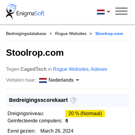
Skip
to
Nederlands
content
Bedreigingsdatabase
Rogue Websites
Stoolrop.com
Stoolrop.com
Tegen
CagedTech
in
Rogue Websites
,
Adware
Vertalen naar:
Nederlands
Bedreigingsscorekaart
?
Dreigingsniveau:
20 % (Normaal)
Geïnfecteerde computers:
6
Eerst gezien:
March 26, 2024