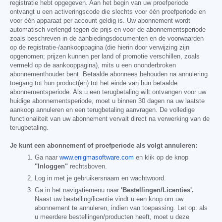
registratie hebt opgegeven. Aan het begin van uw proefperiode
ontvangt u een activeringscode die slechts voor één proefperiode en
voor één apparaat per account geldig is. Uw abonnement wordt
automatisch verlengd tegen de prijs en voor de abonnementsperiode
zoals beschreven in de aanbiedingsdocumenten en de voorwaarden
op de registratie-/aankooppagina (die hierin door verwijzing zijn
opgenomen; prijzen kunnen per land of promotie verschillen, zoals
vermeld op de aankooppagina), mits u een ononderbroken
abonnementhouder bent. Betaalde abonnees behouden na annulering
toegang tot hun product(en) tot het einde van hun betaalde
abonnementsperiode. Als u een terugbetaling wilt ontvangen voor uw
huidige abonnementsperiode, moet u binnen 30 dagen na uw laatste
aankoop annuleren en een terugbetaling aanvragen. De volledige
functionaliteit van uw abonnement vervalt direct na verwerking van de
terugbetaling.
Je kunt een abonnement of proefperiode als volgt annuleren:
Ga naar
www.enigmasoftware.com
en klik op de knop
"Inloggen"
rechtsboven.
Log in met je gebruikersnaam en wachtwoord.
Ga in het navigatiemenu naar
'Bestellingen/Licenties'.
Naast uw bestelling/licentie vindt u een knop om uw
abonnement te annuleren, indien van toepassing. Let op: als
u meerdere bestellingen/producten heeft, moet u deze