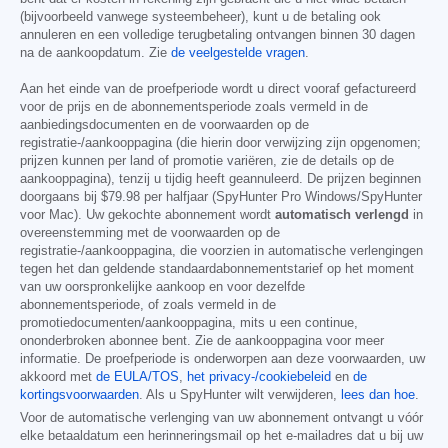
(bijvoorbeeld vanwege systeembeheer), kunt u de betaling ook
annuleren en een volledige terugbetaling ontvangen binnen 30 dagen
na de aankoopdatum. Zie
de veelgestelde vragen
.
Aan het einde van de proefperiode wordt u direct vooraf gefactureerd
voor de prijs en de abonnementsperiode zoals vermeld in de
aanbiedingsdocumenten en de voorwaarden op de
registratie-/aankooppagina (die hierin door verwijzing zijn opgenomen;
prijzen kunnen per land of promotie variëren, zie de details op de
aankooppagina), tenzij u tijdig heeft geannuleerd. De prijzen beginnen
doorgaans bij
$79.98
per halfjaar (SpyHunter Pro Windows/SpyHunter
voor Mac). Uw gekochte abonnement wordt
automatisch verlengd
in
overeenstemming met de voorwaarden op de
registratie-/aankooppagina, die voorzien in automatische verlengingen
tegen het dan geldende standaardabonnementstarief op het moment
van uw oorspronkelijke aankoop en voor dezelfde
abonnementsperiode, of zoals vermeld in de
promotiedocumenten/aankooppagina, mits u een continue,
ononderbroken abonnee bent. Zie de aankooppagina voor meer
informatie. De proefperiode is onderworpen aan deze voorwaarden, uw
akkoord met
de EULA/TOS
,
het privacy-/cookiebeleid
en
de
kortingsvoorwaarden
. Als u SpyHunter wilt verwijderen,
lees dan hoe
.
Voor de automatische verlenging van uw abonnement ontvangt u vóór
elke betaaldatum een herinneringsmail op het e-mailadres dat u bij uw