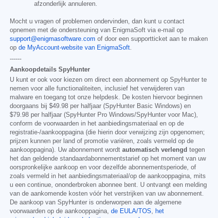
afzonderlijk annuleren.
Mocht u vragen of problemen ondervinden, dan kunt u contact
opnemen met de ondersteuning van EnigmaSoft via e-mail op
support@enigmasoftware.com
of door een supportticket aan te maken
op
de MyAccount-website van EnigmaSoft
.
------
Aankoopdetails SpyHunter
U kunt er ook voor kiezen om direct een abonnement op SpyHunter te
nemen voor alle functionaliteiten, inclusief het verwijderen van
malware en toegang tot onze helpdesk. De kosten hiervoor beginnen
doorgaans bij
$49.98
per halfjaar (SpyHunter Basic Windows) en
$79.98
per halfjaar (SpyHunter Pro Windows/SpyHunter voor Mac),
conform de voorwaarden in het aanbiedingsmateriaal en op de
registratie-/aankooppagina (die hierin door verwijzing zijn opgenomen;
prijzen kunnen per land of promotie variëren, zoals vermeld op de
aankooppagina). Uw abonnement wordt
automatisch verlengd
tegen
het dan geldende standaardabonnementstarief op het moment van uw
oorspronkelijke aankoop en voor dezelfde abonnementsperiode, of
zoals vermeld in het aanbiedingsmateriaal/op de aankooppagina, mits
u een continue, ononderbroken abonnee bent. U ontvangt een melding
van de aankomende kosten vóór het verstrijken van uw abonnement.
De aankoop van SpyHunter is onderworpen aan de algemene
voorwaarden op de aankooppagina,
de EULA/TOS
,
het