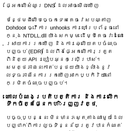
ផ្អែកលើសំណួរ DNS ដែលអាចមើលឃើញ
បន្ថែមពីលើបច្ចេកទេសគេចវេសបណ្តាញ
Dohdoor ធ្វើការ unhooks ការហៅប្រព័ន្ធនៅ
ក្នុង NTDLL.dll យ៉ាងសកម្ម ដើម្បីគេចវេះដំណោះ
ស្រាយការរកឃើញ និងការឆ្លើយតបចំណុច
បញ្ចប់ (EDR) ដែលពឹងផ្អែកលើការត្រួត
ពិនិត្យ API របៀបអ្នកប្រើប្រាស់។
សមត្ថភាពនេះកាត់បន្ថយយ៉ាងខ្លាំងនូវ
លទ្ធភាពនៃការរកឃើញអាកប្បកិរិយានៅ
កម្រិតចំណុចបញ្ចប់។
គោលបំណងប្រតិបត្តិការ និងការលើក
ទឹកចិត្តផ្នែកហិរញ្ញវត្ថុ
បច្ចុប្បន្ននេះ មិនមានភស្តុតាងណាមួយដែល
បញ្ជាក់ពីការលួចទិន្នន័យត្រូវបានកំណត់