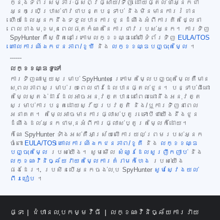
ក្នុងទំព័រសម្ភារៈផ្សព្វផ្សាយ/ទិញ ដោយផ្តល់ថាអ្នកជា
អ្នកប្រើប្រាស់ជាវជាបន្តបន្ទាប់ និងមិនមានការរំខាន
ហើយដែលអ្នកនឹងទទួលបានការជូនដំណឹងអំពីការគិតថ្លៃនា
ពេលខាងមុខមុនពេលផុតកំណត់នៃការជាវរបស់អ្នក។ ការទិញ
SpyHunter គឺស្ថិតនៅក្រោមលក្ខខណ្ឌនៅលើទំព័រទិញ
EULA/TOS
គោលការណ៍ឯកជនភាព/ខូឃី
និង
លក្ខខណ្ឌបញ្ចុះតម្លៃ
។
------
លក្ខខណ្ឌទូទៅ
ការទិញណាមួយសម្រាប់ SpyHunter ក្រោមតម្លៃបញ្ចុះតម្លៃគឺមាន
សុពលភាពសម្រាប់រយៈពេលជាវដែលបានផ្តល់ជូន។ បន្ទាប់ពីនោះ
តម្លៃស្តង់ដារដែលអាចអនុវត្តបាននៅពេលនោះនឹងអនុវត្ត
សម្រាប់ការបន្តដោយស្វ័យប្រវត្តិ និង/ឬការទិញនាពេល
អនាគត។ តម្លៃអាចមានការផ្លាស់ប្តូរ ទោះបីជាយើងនឹងជូន
ដំណឹងដល់អ្នកជាមុនអំពីការផ្លាស់ប្តូរតម្លៃក៏ដោយ។
កំណែ SpyHunter ទាំងអស់គឺអាស្រ័យលើការយល់ព្រមរបស់អ្នក
ចំពោះ
EULA/TOS
គោលការណ៍ឯកជនភាព/ខូគី
និង
លក្ខខណ្ឌ
បញ្ចុះតម្លៃ
របស់យើង។ សូមមើល
សំណួរដែលសួរញឹកញាប់
និង
លក្ខណៈវិនិច្ឆ័យវាយតម្លៃការគំរាមកំហែង
របស់យើង
ផងដែរ។ ប្រសិនបើអ្នកចង់លុប SpyHunter
សូមស្វែងយល់
ពីរបៀប
។
ផ្ទះ
ជំហានលុបកម្មវិធី
លក្ខណៈវិនិច្ឆ័យការវាយ