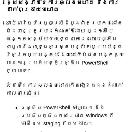
ខ្សែសង្វាក់នៃការឆ្លងមេរោគ និងការ
ដាក់ពង្រាយមេរោគ
ទោះបីជាវ៉ិចទ័រចូលប្រើដំបូងពិតប្រាកដនៅតែ
មិនទាន់ត្រូវបានកំណត់ក៏ដោយ អ្នកស៊ើប
អង្កេតសង្ស័យថាយុទ្ធនាការនេះចាប់ផ្តើម
ជាមួយនឹងយុទ្ធសាស្ត្របន្លំតាមប្រព័ន្ធ
វិស្វកម្មសង្គម ដែលនៅទីបំផុតបង្កឱ្យ
មានការប្រតិបត្តិស្គ្រីប PowerShell
ព្យាបាទ។
លំដាប់នៃការឆ្លងមេរោគកើតឡើងក្នុងដំណាក់
កាលជាច្រើន៖
ស្គ្រីប PowerShell ទាញយក និង
ប្រតិបត្តិឯកសារបាច់ Windows ពី
ម៉ាស៊ីនមេ staging ពីចម្ងាយ។