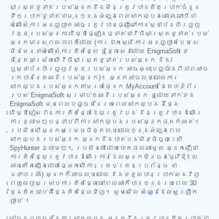
សាស្ត្រទូទាត់របស់អ្នកនឹងមិនត្រូវបានគិតប្រាក់ចំនួន
ទឹកប្រាក់ទូទាត់ជាមុនក្នុងអំឡុងពេលសាកល្បងនោះទេ ទោះបីជា
សំណើសុំការអនុញ្ញាតអាចត្រូវបានផ្ញើទៅកាន់ស្ថាប័នហិរញ្ញ
វត្ថុរបស់អ្នក ដើម្បីផ្ទៀងផ្ទាត់ថាវិធីសាស្ត្រទូទាត់របស់
អ្នកមានសុពលភាពក៏ដោយ (ការដាក់ស្នើការអនុញ្ញាតបែបនេះ
មិនមែនជាសំណើសុំការគិតថ្លៃ ឬថ្លៃសេវាដោយ EnigmaSoft ទេ
ប៉ុន្តែអាស្រ័យលើវិធីសាស្ត្រទូទាត់របស់អ្នក និង/
ឬស្ថាប័នហិរញ្ញវត្ថុរបស់អ្នក អាចឆ្លុះបញ្ចាំងពីភាពអាច
រកបាននៃគណនីរបស់អ្នក)។ អ្នកអាចលុបចោលការ
សាកល្បងរបស់អ្នកតាមរយៈផ្នែក MyAccount នៃគេហទំព័រ
របស់ EnigmaSoft សម្រាប់គណនីរបស់អ្នក ឬដោយទាក់ទង
EnigmaSoft មុនពេលបញ្ចប់នៃរយៈពេលសាកល្បង 7 ថ្ងៃ
ដើម្បីជៀសវាងការគិតថ្លៃដែលត្រូវបង់ និងត្រូវបានដំណើរ
ការភ្លាមៗបន្ទាប់ពីការសាកល្បងរបស់អ្នកផុតកំណត់។
ប្រសិនបើអ្នកសម្រេចចិត្តលុបចោលក្នុងអំឡុងពេល
សាកល្បងរបស់អ្នក អ្នកនឹងបាត់បង់សិទ្ធិចូលប្រើ
SpyHunter ភ្លាមៗ។ ប្រសិនបើដោយហេតុផលណាមួយ អ្នកជឿថា
ការគិតថ្លៃត្រូវបានដំណើរការដែលអ្នកមិនចង់ធ្វើ (ដែល
អាចកើតឡើងដោយផ្អែកលើការគ្រប់គ្រងប្រព័ន្ធ ជា
ឧទាហរណ៍) អ្នកក៏អាចលុបចោល និងទទួលបានប្រាក់សងវិញ
ពេញលេញសម្រាប់ការគិតថ្លៃនៅពេលណាក៏បានក្នុងរយៈពេល 30
ថ្ងៃគិតចាប់ពីថ្ងៃគិតថ្លៃទិញ។ សូមមើល
សំណួរដែលសួរញឹក
ញាប់
។
នៅចុងបញ្ចប់នៃការសាកល្បង អ្នកនឹងត្រូវបានគិតប្រាក់ជា