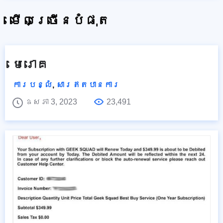
មើលច្រើនបំផុត
មេរោគ
ការបន្លំ
,
សារឥតបានការ
ឧសភា 3, 2023
23,491