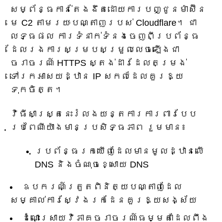
សម្ព័ន្ធកាន់តែងងឹតដោយការបញ្ជូនម៉ាស៊ីន
មេ C2 តាមរយៈបណ្តាញរបស់ Cloudflare។ ជា
លទ្ធផល ការទំនាក់ទំនងចេញពីប្រព័ន្ធ
ដែលរងការសម្របសម្រួលលេចឡើងជា
ចរាចរណ៍ HTTPS ស្តង់ដារដែលតម្រង់
ទៅរកអាសយដ្ឋាន IP សកលដែលគួរឱ្យ
ទុកចិត្ត។
វិធីសាស្រ្តនេះរំលងយន្តការការពារបែប
ប្រពៃណីយ៉ាងមានប្រសិទ្ធភាព រួមមាន៖
ប្រព័ន្ធរកឃើញដែលមានមូលដ្ឋានលើ
DNS និងចំណុចខ្សោយ DNS
ឧបករណ៍ត្រួតពិនិត្យបណ្តាញដែល
សម្គាល់ការស្វែងរកដែនគួរឱ្យសង្ស័យ
ដំណោះស្រាយវិភាគចរាចរណ៍ធម្មតាដែលពឹង