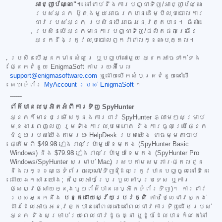
អាជ្ញាប័ណ្ណ"។
នៅជាប់នឹងការបញ្ជាទិញ/អាជ្ញាប័ណ្ណ
របស់អ្នក ប៊ូតុងមួយអាចរកបានដើម្បីលុបចោលការ
ជាវរបស់អ្នក ប្រសិនបើអាចអនុវត្តបាន។ ចំណាំ៖
ប្រសិនបើអ្នកមានការបញ្ជាទិញ/ផលិតផលច្រើន
អ្នកនឹងត្រូវលុបចោលពួកវាជាលក្ខណៈបុគ្គល។
ប្រសិនបើអ្នកមានសំណួរ ឬបញ្ហាណាមួយ អ្នកអាចទាក់ទង
ផ្នែកជំនួយ EnigmaSoft តាមរយៈអ៊ីមែល
support@enigmasoftware.com
ឬដោយបើកសំបុត្រជំនួយនៅលើ
គេហទំព័រ
MyAccount របស់ EnigmaSoft
។
------
ព័ត៌មានលម្អិតអំពីការទិញ SpyHunter
អ្នកក៏មានជម្រើសក្នុងការជាវ SpyHunter ភ្លាមៗសម្រាប់
មុខងារពេញលេញ រួមទាំងការលុបមេរោគ និងការចូលប្រើផ្នែក
ជំនួយរបស់យើងតាមរយៈ HelpDesk របស់យើង ជាធម្មតាចាប់
ផ្តើមពី
$49.98
រៀងរាល់ប្រាំមួយខែម្តង (SpyHunter Basic
Windows) និង
$79.98
រៀងរាល់ប្រាំមួយខែម្តង (SpyHunter Pro
Windows/SpyHunter សម្រាប់ Mac) ស្របតាមសម្ភារៈផ្តល់ជូន
និងលក្ខខណ្ឌទំព័រចុះឈ្មោះ/ទិញ (ដែលត្រូវបានបញ្ចូលនៅទីនេះ
ដោយឯកសារយោង; តម្លៃអាចប្រែប្រួលតាមប្រទេស ឬការ
ផ្សព្វផ្សាយក្នុងមួយព័ត៌មានលម្អិតទំព័រទិញ)។ ការជាវ
របស់អ្នកនឹង
បន្តដោយស្វ័យប្រវត្តិ
តាមថ្លៃជាវស្តង់
ដារដែលអាចអនុវត្តបាននៅពេលនោះ នៅពេលជាវការទិញដើមរបស់
អ្នក និងសម្រាប់រយៈពេលជាវដូចគ្នា ឬដូចដែលបានកំណត់នៅ