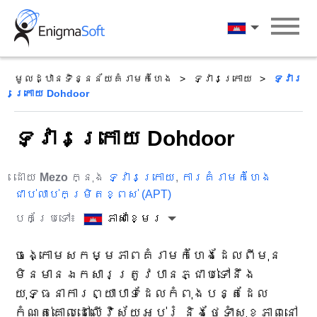
Skip
to
ភាសាខ្មែរ
content
មូលដ្ឋានទិន្នន័យគំរាមកំហែង
ទ្វារក្រោយ
ទ្វារ
ក្រោយ Dohdoor
ទ្វារក្រោយ Dohdoor
ដោយ
Mezo
ក្នុង
ទ្វារក្រោយ
,
ការគំរាមកំហែង
ជាប់លាប់កម្រិតខ្ពស់ (APT)
បកប្រែទៅ៖
ភាសាខ្មែរ
ចង្កោមសកម្មភាពគំរាមកំហែងដែលពីមុន
មិនមានឯកសារត្រូវបានភ្ជាប់ទៅនឹង
យុទ្ធនាការព្យាបាទដែលកំពុងបន្តដែល
កំណត់គោលដៅលើវិស័យអប់រំ និងថែទាំសុខភាពនៅ