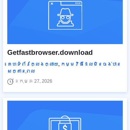
Getfastbrowser.download
គេហទំព័រក្លែងក្លាយ
,
កម្មវិធីដែលមិនចង់បាន
សក្តានុពល
ខែកុម្ភៈ 27, 2026