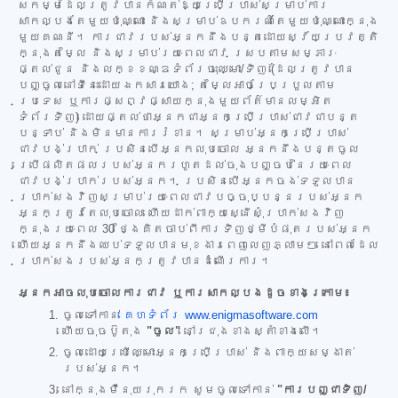
សកម្មដែលត្រូវបានកំណត់ឱ្យប្រើប្រាស់សម្រាប់ការ
សាកល្បងតែមួយប៉ុណ្ណោះ និងសម្រាប់ឧបករណ៍តែមួយប៉ុណ្ណោះក្នុង
មួយគណនី។ ការជាវរបស់អ្នកនឹងបន្តដោយស្វ័យប្រវត្តិ
ក្នុងតម្លៃ និងសម្រាប់រយៈពេលជាវ ស្របតាមសម្ភារៈ
ផ្តល់ជូន និងលក្ខខណ្ឌទំព័រចុះឈ្មោះ/ទិញ (ដែលត្រូវបាន
បញ្ចូលនៅទីនេះដោយឯកសារយោង; តម្លៃអាចប្រែប្រួលតាម
ប្រទេស ឬការផ្សព្វផ្សាយក្នុងមួយព័ត៌មានលម្អិត
ទំព័រទិញ) ដោយផ្តល់ថាអ្នកជាអ្នកប្រើប្រាស់ជាវជាបន្ត
បន្ទាប់ និងមិនមានការរំខាន។ សម្រាប់អ្នកប្រើប្រាស់
ជាវបង់ប្រាក់ ប្រសិនបើអ្នកលុបចោល អ្នកនឹងបន្តចូល
ប្រើផលិតផលរបស់អ្នករហូតដល់ចុងបញ្ចប់នៃរយៈពេល
ជាវបង់ប្រាក់របស់អ្នក។ ប្រសិនបើអ្នកចង់ទទួលបាន
ប្រាក់សងវិញសម្រាប់រយៈពេលជាវបច្ចុប្បន្នរបស់អ្នក
អ្នកត្រូវតែលុបចោល ហើយដាក់ពាក្យស្នើសុំប្រាក់សងវិញ
ក្នុងរយៈពេល 30 ថ្ងៃគិតចាប់ពីការទិញថ្មីបំផុតរបស់អ្នក
ហើយអ្នកនឹងឈប់ទទួលបានមុខងារពេញលេញភ្លាមៗ នៅពេលដែល
ប្រាក់សងរបស់អ្នកត្រូវបានដំណើរការ។
អ្នកអាចលុបចោលការជាវ ឬការសាកល្បងដូចខាងក្រោម៖
ចូលទៅកាន់
គេហទំព័រ www.enigmasoftware.com
ហើយចុចប៊ូតុង
"ចូល"
នៅជ្រុងខាងស្តាំខាងលើ។
ចូលដោយប្រើឈ្មោះអ្នកប្រើប្រាស់ និងពាក្យសម្ងាត់
របស់អ្នក។
នៅក្នុងម៉ឺនុយរុករក សូមចូលទៅកាន់
"ការបញ្ជាទិញ/