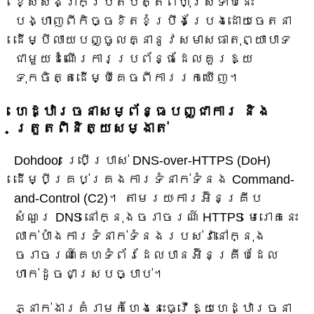
ខ្សែសង្វាក់ប្រតិបត្តិពហុស្រទាប់នេះ
បង្ហាញពីកិច្ចខិតខំប្រឹងប្រែងដោយចេតនា
ដើម្បីលាយបញ្ចូលគ្នានូវសមាសធាតុព្យាបាទ
ជាមួយដំណើរការប្រព័ន្ធដែលគួរឱ្យ
ទុកចិត្តដើម្បីគេចពីការរកឃើញ។
ហេដ្ឋារចនាសម្ព័ន្ធបញ្ជាការ និង
ត្រួតពិនិត្យសម្ងាត់
Dohdoor ប្រើប្រាស់ DNS-over-HTTPS (DoH)
ដើម្បីគ្រប់គ្រងការទំនាក់ទំនង Command-
and-Control (C2)។ តាមរយៈការអ៊ិនគ្រីប
សំណួរ DNS នៅក្នុងចរាចរណ៍ HTTPS មេរោគនេះ
លាក់បាំងការទំនាក់ទំនងរបស់វានៅក្នុង
ចរាចរណ៍គេហទំព័រដែលបានអ៊ិនគ្រីបដែល
ហាក់ដូចជាស្របច្បាប់។
ភ្នាក់ងារគំរាមកំហែងនេះធ្វើឱ្យហេដ្ឋារចនា