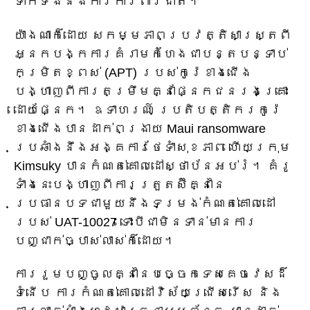
ទាក់ទងនឹងការការពារជាតិ។
យ៉ាងណាក៏ដោយ សកម្មភាពប្រវត្តិសាស្ត្រពី
អ្នកបង្កការគំរាមកំហែងជាបន្តបន្ទាប់
កម្រិតខ្ពស់ (APT) របស់កូរ៉េខាងជើង
បង្ហាញពីការតម្រឹមគ្នាផ្នែកជនរងគ្រោះ
ដោយផ្នែក។ ឧទាហរណ៍ ប្រតិបត្តិករកូរ៉េ
ខាងជើងបានដាក់ពង្រាយ Maui ransomware
ប្រឆាំងនឹងអង្គការថែទាំសុខភាព ហើយក្រុម
Kimsuky បានកំណត់គោលដៅស្ថាប័នអប់រំ។ គំរូ
ទាំងនេះបង្ហាញពីការត្រួតស៊ីគ្នានៃ
ប្រធានបទជាមួយនឹងទម្រង់កំណត់គោលដៅ
របស់ UAT-10027 ទោះបីជាមិនទាន់មានការ
បញ្ជាក់ច្បាស់លាស់ក៏ដោយ។
ការរួមបញ្ចូលគ្នានៃបច្ចេកទេសគេចវេសដ៏
ទំនើប ការកំណត់គោលដៅវិស័យជ្រើសរើស និង