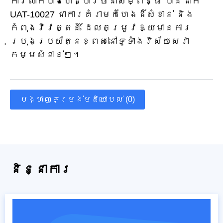
ការលាក់បាំងហេដ្ឋារចនាសម្ព័ន្ធ បានដាក់
UAT-10027 ជាការគំរាមកំហែងដ៏សំខាន់ និង
កំពុងវិវត្តន៍ ដែលតម្រូវឱ្យមានការ
ប្រុងប្រយ័ត្នខ្ពស់នៅទូទាំងវិស័យសេវា
កម្មសំខាន់ៗ។
បង្ហាញទម្រង់មតិយោបល់ (0)
និន្នាការ