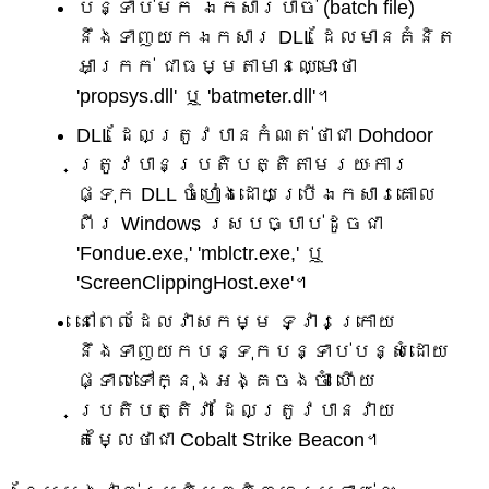
បន្ទាប់មក ឯកសារបាច់ (batch file)
នឹងទាញយកឯកសារ DLL ដែលមានគំនិត
អាក្រក់ ជាធម្មតាមានឈ្មោះថា
'propsys.dll' ឬ 'batmeter.dll'។
DLL ដែលត្រូវបានកំណត់ថាជា Dohdoor
ត្រូវបានប្រតិបត្តិតាមរយៈការ
ផ្ទុក DLL ចំហៀងដោយប្រើឯកសារគោល
ពីរ Windows ស្របច្បាប់ដូចជា
'Fondue.exe,' 'mblctr.exe,' ឬ
'ScreenClippingHost.exe'។
នៅពេលដែលវាសកម្ម ទ្វារក្រោយ
នឹងទាញយកបន្ទុកបន្ទាប់បន្សំដោយ
ផ្ទាល់ទៅក្នុងអង្គចងចាំ ហើយ
ប្រតិបត្តិវា ដែលត្រូវបានវាយ
តម្លៃថាជា Cobalt Strike Beacon។