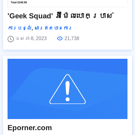
'Geek Squad' អ៊ីម៉ែលបោកប្រាស់
ការបន្លំ
,
សារឥតបានការ
ឧសភា 8, 2023
21,738
Eporner.com