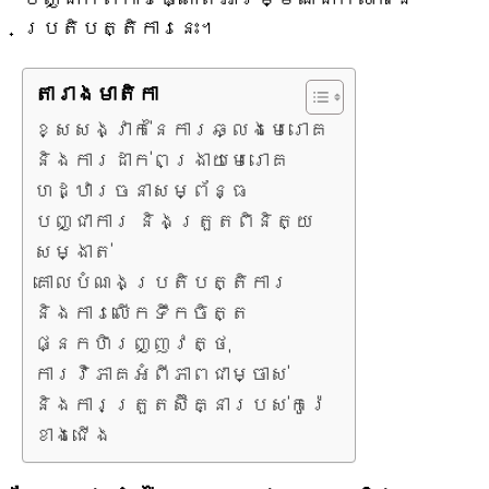
ប្រតិបត្តិការនេះ។
តារាង​មាតិកា
ខ្សែសង្វាក់នៃការឆ្លងមេរោគ
និងការដាក់ពង្រាយមេរោគ
ហេដ្ឋារចនាសម្ព័ន្ធ
បញ្ជាការ និងត្រួតពិនិត្យ
សម្ងាត់
គោលបំណងប្រតិបត្តិការ
និងការលើកទឹកចិត្ត
ផ្នែកហិរញ្ញវត្ថុ
ការវិភាគអំពីភាពជាម្ចាស់
និងការត្រួតស៊ីគ្នារបស់កូរ៉េ
ខាងជើង