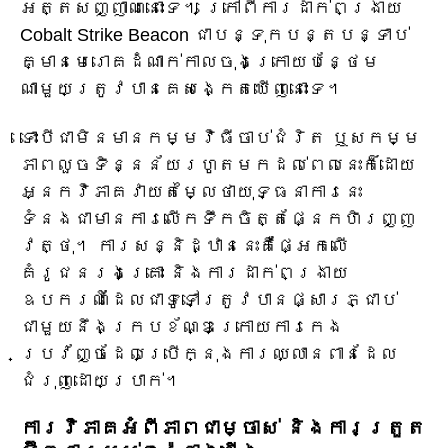
អត្តសញ្ញាណនោះទេ។ ក្រៅពីការដាក់ពង្រាយ
Cobalt Strike Beacon ជាបន្ទុកបន្តបន្ទាប់
គ្មានមេរោគដំណាក់កាលចុងក្រោយបន្ថែម
ណាមួយត្រូវបានគេសង្កេតឃើញនោះទេ។
ទោះបីជាមិនមានកម្មវិធីចាប់ជំរិត ឬសកម្ម
ភាពលួចទិន្នន័យរហូតមកដល់ពេលនេះក៏ដោយ
អ្នកវិភាគវាយតម្លៃថាយុទ្ធនាការនេះ
ទំនងជាមានការលើកទឹកចិត្តផ្នែកហិរញ្ញ
វត្ថុ។ ការសន្និដ្ឋាននេះគឺផ្អែកលើ
គំរូជនរងគ្រោះ និងការដាក់ពង្រាយ
ឧបករណ៍ដែលជាទូទៅត្រូវបានផ្សារភ្ជាប់
ជាមួយនឹងក្របខ័ណ្ឌក្រោយការកេង
ប្រវ័ញ្ចដែលប្រើក្នុងការឈ្លានពានដែល
ជំរុញដោយប្រាក់។
ការវិភាគអំពីភាពជាម្ចាស់ និងការត្រួត