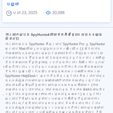
បញ្ហា
មេសា 23, 2025
20,098
ការសាកល្បង SpyHunter ដោយឥតគិតថ្លៃ៖ លក្ខខណ្ឌ
សំខាន់ៗ
ការសាកល្បង SpyHunter គឺសម្រាប់ SpyHunter Pro ឬ SpyHunter
សម្រាប់ Mac ហើយរួមបញ្ចូលឧបករណ៍ច្រើន (ដូចដែលបាន
កំណត់នៅក្នុងសម្ភារៈផ្សព្វផ្សាយ/ទំព័រទិញ) សម្រាប់រយៈ
ពេលសាកល្បង 7 ថ្ងៃម្តង ដែលផ្តល់ជូននូវមុខងាររកឃើញ
និងដកមេរោគដ៏ទូលំទូលាយ ប្រព័ន្ធការពារដំណើរការខ្ពស់
ដើម្បីការពារប្រព័ន្ធរបស់អ្នកពីការគំរាមកំហែងមេរោគ
និងការចូលប្រើក្រុមគាំទ្របច្ចេកទេសរបស់យើងតាមរយៈ
SpyHunter HelpDesk។ អ្នកនឹងមិនត្រូវបានគិតប្រាក់ជាមុន
ក្នុងអំឡុងពេលសាកល្បងនោះទេ ទោះបីជាកាតឥណទានត្រូវបាន
ទាមទារដើម្បីធ្វើឱ្យការសាកល្បងសកម្មក៏ដោយ។ (កាត
ឥណទានបង់ប្រាក់ជាមុន កាតឥណពន្ធ និងកាតអំណោយអាចមិន
ត្រូវបានទទួលយកក្រោមការផ្តល់ជូននេះទេ។) តម្រូវការ
សម្រាប់វិធីសាស្ត្រទូទាត់របស់អ្នកគឺដើម្បីជួយធានាការ
ការពារសុវត្ថិភាពជាបន្តបន្ទាប់ និងមិនមានការរំខាន
ក្នុងអំឡុងពេលផ្លាស់ប្តូររបស់អ្នកពីការសាកល្បងទៅជា
ការជាវបង់ប្រាក់ ប្រសិនបើអ្នកសម្រេចចិត្តទិញ។ វិធី