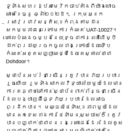
ទូទាំងសហរដ្ឋអាមេរិកចាប់តាំងពីយ៉ាងហោច
ណាស់ខែធ្នូ ឆ្នាំ២០២៥។ ក្រុមអ្នក
ស្រាវជ្រាវសន្តិសុខកំពុងតាមដាន
សកម្មភាពនេះក្រោមការកំណត់ UAT-10027។
គោលបំណងចម្បងនៃយុទ្ធនាការនេះគឺដើម្បី
ដាក់ពង្រាយច្រកចូលខាងក្រោយដែលទើប
កំណត់អត្តសញ្ញាណថ្មីដែលគេស្គាល់ថាជា
Dohdoor។
ស្ថាប័នអប់រំជាច្រើនត្រូវបានវាយប្រហារ
រួចហើយ រួមទាំងសាកលវិទ្យាល័យមួយដែលមាន
ការតភ្ជាប់ទៅកាន់ស្ថាប័នពាក់ព័ន្ធជាច្រើន
ដែលបង្ហាញពីផ្ទៃវាយប្រហារដែលអាច
ពង្រីកបាន។ មណ្ឌលថែទាំសុខភាពមួយដែល
មានឯកទេសខាងការថែទាំមនុស្សចាស់ក៏ត្រូវ
បានបញ្ជាក់ថាជាជនរងគ្រោះផងដែរ ដែលគូស
បញ្ជាក់ពីការផ្តោតអារម្មណ៍ជាក់លាក់នៃ