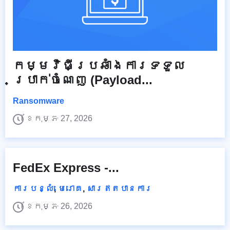
កម្មវិធី​ប្រឆាំង​ការ​ទទួល​
ប្រាក់​ចំណេញ (Payload...
Ransomware
ខែកុម្ភៈ 27, 2026
FedEx Express -...
ការបន្លំ
,
មេរោគ
,
សារឥតបានការ
ខែកុម្ភៈ 26, 2026