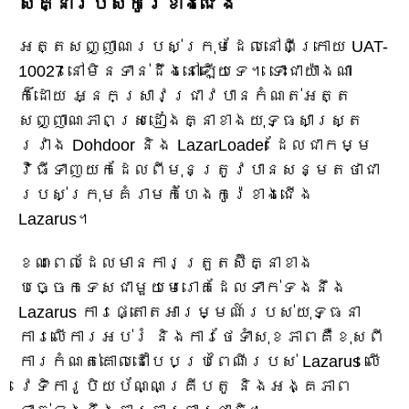
ស៊ីគ្នារបស់កូរ៉េខាងជើង
អត្តសញ្ញាណរបស់ក្រុមដែលនៅពីក្រោយ UAT-
10027 នៅមិនទាន់ដឹងនៅឡើយទេ។ ទោះជាយ៉ាងណា
ក៏ដោយ អ្នកស្រាវជ្រាវបានកំណត់អត្ត
សញ្ញាណភាពស្រដៀងគ្នាខាងយុទ្ធសាស្ត្រ
រវាង Dohdoor និង LazarLoader ដែលជាកម្ម
វិធីទាញយកដែលពីមុនត្រូវបានសន្មតថាជា
របស់ក្រុមគំរាមកំហែងកូរ៉េខាងជើង
Lazarus។
ខណៈពេលដែលមានការត្រួតស៊ីគ្នាខាង
បច្ចេកទេសជាមួយមេរោគដែលទាក់ទងនឹង
Lazarus ការផ្តោតអារម្មណ៍របស់យុទ្ធនា
ការលើការអប់រំ និងការថែទាំសុខភាពគឺខុសពី
ការកំណត់គោលដៅបែបប្រពៃណីរបស់ Lazarus លើ
វេទិការូបិយប័ណ្ណគ្រីបតូ និងអង្គភាព