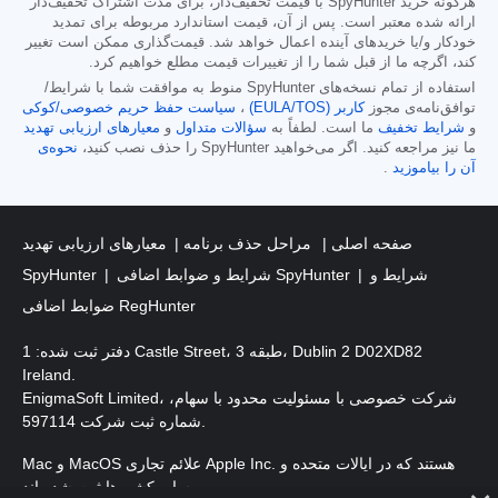
هرگونه خرید SpyHunter با قیمت تخفیف‌دار، برای مدت اشتراک تخفیف‌دار
ارائه شده معتبر است. پس از آن، قیمت استاندارد مربوطه برای تمدید
خودکار و/یا خریدهای آینده اعمال خواهد شد. قیمت‌گذاری ممکن است تغییر
کند، اگرچه ما از قبل شما را از تغییرات قیمت مطلع خواهیم کرد.
استفاده از تمام نسخه‌های SpyHunter منوط به موافقت شما با شرایط/
توافق‌نامه‌ی مجوز
کاربر (EULA/TOS)
،
سیاست حفظ حریم خصوصی/کوکی
و
شرایط تخفیف
ما است. لطفاً به
سؤالات متداول
و
معیارهای ارزیابی تهدید
ما نیز مراجعه کنید. اگر می‌خواهید SpyHunter را حذف نصب کنید،
نحوه‌ی
آن را بیاموزید
.
صفحه اصلی
مراحل حذف برنامه
معیارهای ارزیابی تهدید
شرایط و
شرایط و ضوابط اضافی SpyHunter
SpyHunter
ضوابط اضافی RegHunter
دفتر ثبت شده: 1 Castle Street، طبقه 3، Dublin 2 D02XD82
Ireland.
EnigmaSoft Limited، شرکت خصوصی با مسئولیت محدود با سهام،
شماره ثبت شرکت 597114.
Mac و MacOS علائم تجاری Apple Inc. هستند که در ایالات متحده و
سایر کشورها ثبت شده اند.