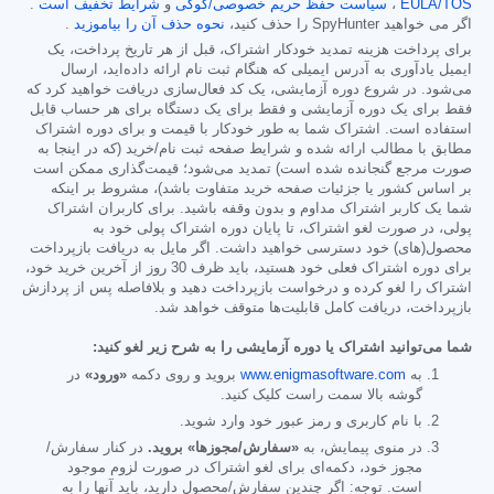
EULA/TOS
،
سیاست حفظ حریم خصوصی/کوکی
و
شرایط تخفیف است
.
اگر می خواهید SpyHunter را حذف کنید،
نحوه حذف آن را بیاموزید
.
برای پرداخت هزینه تمدید خودکار اشتراک، قبل از هر تاریخ پرداخت، یک
ایمیل یادآوری به آدرس ایمیلی که هنگام ثبت نام ارائه داده‌اید، ارسال
می‌شود. در شروع دوره آزمایشی، یک کد فعال‌سازی دریافت خواهید کرد که
فقط برای یک دوره آزمایشی و فقط برای یک دستگاه برای هر حساب قابل
استفاده است. اشتراک شما به طور خودکار با قیمت و برای دوره اشتراک
مطابق با مطالب ارائه شده و شرایط صفحه ثبت نام/خرید (که در اینجا به
صورت مرجع گنجانده شده است) تمدید می‌شود؛ قیمت‌گذاری ممکن است
بر اساس کشور یا جزئیات صفحه خرید متفاوت باشد)، مشروط بر اینکه
شما یک کاربر اشتراک مداوم و بدون وقفه باشید. برای کاربران اشتراک
پولی، در صورت لغو اشتراک، تا پایان دوره اشتراک پولی خود به
محصول(های) خود دسترسی خواهید داشت. اگر مایل به دریافت بازپرداخت
برای دوره اشتراک فعلی خود هستید، باید ظرف 30 روز از آخرین خرید خود،
اشتراک را لغو کرده و درخواست بازپرداخت دهید و بلافاصله پس از پردازش
بازپرداخت، دریافت کامل قابلیت‌ها متوقف خواهد شد.
شما می‌توانید اشتراک یا دوره آزمایشی را به شرح زیر لغو کنید:
به
www.enigmasoftware.com
بروید و روی دکمه
«ورود»
در
گوشه بالا سمت راست کلیک کنید.
با نام کاربری و رمز عبور خود وارد شوید.
در منوی پیمایش، به
«سفارش/مجوزها» بروید.
در کنار سفارش/
مجوز خود، دکمه‌ای برای لغو اشتراک در صورت لزوم موجود
است. توجه: اگر چندین سفارش/محصول دارید، باید آنها را به