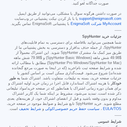
صورت جداگانه لغو کنید.
در صورت داشتن هرگونه سوال یا مشکلی، می‌توانید از طریق ایمیل
support@enigmasoft.com
یا با باز کردن تیکت پشتیبانی در وب‌سایت
MyAccount شرکت EnigmaSoft
با پشتیبانی EnigmaSoft تماس بگیرید.
------
جزئیات خرید SpyHunter
شما همچنین می‌توانید بلافاصله برای دسترسی به تمام قابلیت‌های
SpyHunter، از جمله حذف بدافزار و دسترسی به بخش پشتیبانی ما از
طریق میز کمک ما، مشترک SpyHunter شوید. این اشتراک معمولاً از
$49.98
شش ماهه (SpyHunter Basic Windows) و
$79.98
شش ماهه
(SpyHunter Pro Windows/SpyHunter for Mac) مطابق با مطالب ارائه
شده و شرایط صفحه ثبت نام/خرید (که در اینجا به صورت مرجع گنجانده
شده‌اند) شروع می‌شود. قیمت‌گذاری ممکن است بر اساس کشور یا
جزئیات صفحه خرید، بسته به تبلیغات، متفاوت باشد. اشتراک شما
به طور
خودکار
با هزینه اشتراک استاندارد قابل اجرا در زمان خرید اولیه اشتراک و
برای همان دوره زمانی اشتراک یا همانطور که در صفحه خرید/مواد تبلیغاتی
ذکر شده است، تمدید می‌شود، مشروط بر اینکه شما یک کاربر اشتراک
مداوم و بدون وقفه باشید و قبل از انقضای اشتراک خود، از هزینه‌های بعدی
مطلع شوید. خرید SpyHunter تابع شرایط و ضوابط موجود در صفحه خرید،
EULA/TOS
،
سیاست حفظ حریم خصوصی/کوکی
و
شرایط تخفیف
است.
------
شرایط عمومی