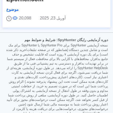
موضوع
آوریل 23, 2025
20,098
دوره آزمایشی رایگان SpyHunter: شرایط و ضوابط مهم
نسخه آزمایشی SpyHunter برای SpyHunter Pro یا SpyHunter برای مک
است و شامل چندین دستگاه (همانطور که در صفحه تبلیغات/خرید ذکر شده
است) برای یک دوره آزمایشی ۷ روزه است که قابلیت تشخیص و حذف
جامع بدافزار، محافظ‌های با کارایی بالا برای محافظت فعال از سیستم شما
در برابر تهدیدات بدافزار و دسترسی به تیم پشتیبانی فنی ما از طریق
SpyHunter HelpDesk را ارائه می‌دهد. در طول دوره آزمایشی، هزینه‌ای از
شما دریافت نمی‌شود، اگرچه برای فعال کردن نسخه آزمایشی به کارت
اعتباری نیاز است. (کارت‌های اعتباری پیش‌پرداخت، کارت‌های نقدی و
کارت‌های هدیه ممکن است تحت این پیشنهاد پذیرفته نشوند.) الزام روش
پرداخت شما این است که در صورت تصمیم به خرید، از حفاظت امنیتی
مداوم و بدون وقفه در طول انتقال از نسخه آزمایشی به اشتراک پولی
اطمینان حاصل کنید. در طول دوره آزمایشی، مبلغی از روش پرداخت شما
از قبل کسر نخواهد شد، اگرچه ممکن است درخواست‌های مجوز برای تأیید
اعتبار روش پرداخت شما به موسسه مالی شما ارسال شود (چنین
درخواست‌های مجوزی، درخواست‌هایی برای دریافت هزینه یا کارمزد از