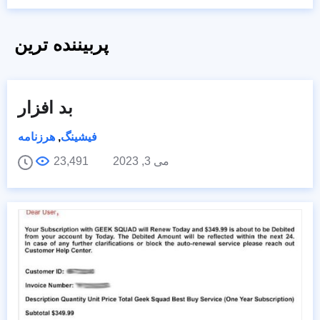
پربیننده ترین
بد افزار
فیشینگ
,
هرزنامه
می 3, 2023
23,491