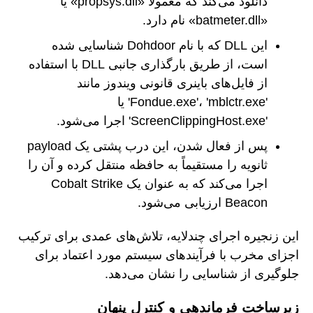
دانلود می‌کند که معمولاً «propsys.dll» یا
«batmeter.dll» نام دارد.
این DLL که با نام Dohdoor شناسایی شده
است، از طریق بارگذاری جانبی DLL با استفاده
از فایل‌های باینری قانونی ویندوز مانند
'Fondue.exe'، 'mblctr.exe' یا
'ScreenClippingHost.exe' اجرا می‌شود.
پس از فعال شدن، این درب پشتی یک payload
ثانویه را مستقیماً به حافظه منتقل کرده و آن را
اجرا می‌کند که به عنوان یک Cobalt Strike
Beacon ارزیابی می‌شود.
این زنجیره اجرای چندلایه، تلاش‌های عمدی برای ترکیب
اجزای مخرب با فرآیندهای سیستم مورد اعتماد برای
جلوگیری از شناسایی را نشان می‌دهد.
زیرساخت فرماندهی و کنترل پنهان