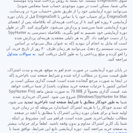
سوی EnigmaSoft نیستند، اما بسته به روش پرداخت شما و/یا موسسه
مالی شما، ممکن است در مورد موجودی حساب شما منعکس شوند).
می‌توانید دوره آزمایشی خود را از طریق بخش «حساب من» در وب‌سایت
EnigmaSoft برای حساب خود یا با تماس با EnigmaSoft قبل از پایان دوره
آزمایشی ۷ روزه لغو کنید تا از پرداخت هزینه‌ای که بلافاصله پس از انقضای
دوره آزمایشی شما سررسید و پردازش می‌شود، جلوگیری کنید. اگر در طول
دوره آزمایشی خود تصمیم به لغو بگیرید، بلافاصله دسترسی به SpyHunter
را از دست خواهید داد. اگر به هر دلیلی معتقدید هزینه‌ای پردازش شده
است که مایل به انجام آن نبودید (که به عنوان مثال می‌تواند بر اساس
مدیریت سیستم رخ دهد)، می‌توانید هر زمان ظرف ۳۰ روز از تاریخ خرید، آن
را لغو کرده و مبلغ پرداختی را به طور کامل دریافت کنید.
به سوالات متداول
مراجعه کنید.
در پایان دوره آزمایشی، در صورت عدم لغو به موقع، هزینه و مدت اشتراک،
طبق قیمت مندرج در مطالب ارائه شده و شرایط صفحه ثبت نام/خرید (که
در اینجا به صورت مرجع گنجانده شده است؛ قیمت گذاری ممکن است بر
اساس کشور یا جزئیات صفحه خرید متفاوت باشد) از شما دریافت خواهد
شد. قیمت گذاری معمولاً از
$79.98
به صورت شش ماهه (SpyHunter Pro
Windows/SpyHunter for Mac) شروع می شود. اشتراک خریداری شده
شما
به طور خودکار مطابق با شرایط صفحه ثبت نام/خرید تمدید
می شود،
که تمدید خودکار را با هزینه اشتراک استاندارد مربوطه که در زمان خرید
اولیه شما و برای همان دوره زمانی اشتراک یا مطابق با آنچه در صفحه
مطالب تبلیغاتی/خرید تعیین شده است، فراهم می کند، مشروط بر اینکه
شما یک کاربر اشتراک مداوم و بدون وقفه باشید. لطفاً برای جزئیات بیشتر
به صفحه خرید مراجعه کنید. دوره آزمایشی تابع این شرایط، توافق شما با