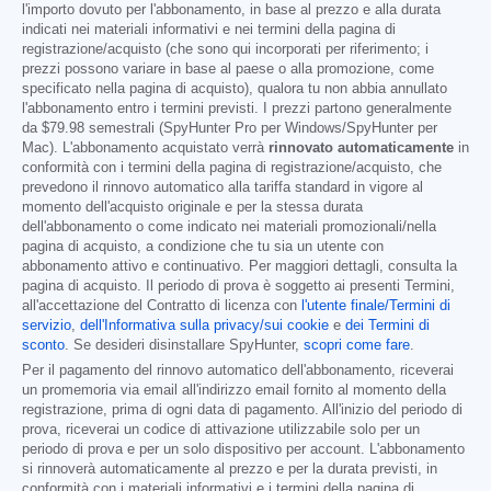
l'importo dovuto per l'abbonamento, in base al prezzo e alla durata
indicati nei materiali informativi e nei termini della pagina di
registrazione/acquisto (che sono qui incorporati per riferimento; i
prezzi possono variare in base al paese o alla promozione, come
specificato nella pagina di acquisto), qualora tu non abbia annullato
l'abbonamento entro i termini previsti. I prezzi partono generalmente
da
$79.98
semestrali (SpyHunter Pro per Windows/SpyHunter per
Mac). L'abbonamento acquistato verrà
rinnovato automaticamente
in
conformità con i termini della pagina di registrazione/acquisto, che
prevedono il rinnovo automatico alla tariffa standard in vigore al
momento dell'acquisto originale e per la stessa durata
dell'abbonamento o come indicato nei materiali promozionali/nella
pagina di acquisto, a condizione che tu sia un utente con
abbonamento attivo e continuativo. Per maggiori dettagli, consulta la
pagina di acquisto. Il periodo di prova è soggetto ai presenti Termini,
all'accettazione del Contratto di licenza con
l'utente finale/Termini di
servizio
,
dell'Informativa sulla privacy/sui cookie
e
dei Termini di
sconto
. Se desideri disinstallare SpyHunter,
scopri come fare
.
Per il pagamento del rinnovo automatico dell'abbonamento, riceverai
un promemoria via email all'indirizzo email fornito al momento della
registrazione, prima di ogni data di pagamento. All'inizio del periodo di
prova, riceverai un codice di attivazione utilizzabile solo per un
periodo di prova e per un solo dispositivo per account. L'abbonamento
si rinnoverà automaticamente al prezzo e per la durata previsti, in
conformità con i materiali informativi e i termini della pagina di