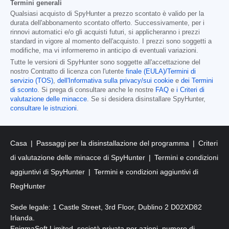
Termini generali
Qualsiasi acquisto di SpyHunter a prezzo scontato è valido per la
durata dell'abbonamento scontato offerto. Successivamente, per i
rinnovi automatici e/o gli acquisti futuri, si applicheranno i prezzi
standard in vigore al momento dell'acquisto. I prezzi sono soggetti a
modifiche, ma vi informeremo in anticipo di eventuali variazioni.
Tutte le versioni di SpyHunter sono soggette all'accettazione del
nostro Contratto di licenza con l'utente
finale (EULA)/Termini di
servizio (TOS)
,
dell'Informativa sulla privacy/sui cookie
e
dei Termini
di sconto
. Si prega di consultare anche le nostre
FAQ
e
i Criteri di
valutazione delle minacce
. Se si desidera disinstallare SpyHunter,
consultare le istruzioni
.
Casa
Passaggi per la disinstallazione del programma
Criteri
di valutazione delle minacce di SpyHunter
Termini e condizioni
aggiuntivi di SpyHunter
Termini e condizioni aggiuntivi di
RegHunter
Sede legale: 1 Castle Street, 3rd Floor, Dublino 2 D02XD82
Irlanda.
EnigmaSoft Limited, società privata per azioni, numero di