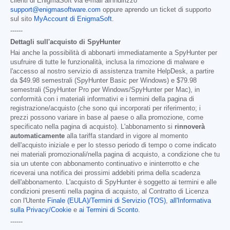
clienti di EnigmaSoft via e-mail all'indirizzo
support@enigmasoftware.com
oppure aprendo un ticket di supporto
sul sito
MyAccount di EnigmaSoft
.
------
Dettagli sull'acquisto di SpyHunter
Hai anche la possibilità di abbonarti immediatamente a SpyHunter per
usufruire di tutte le funzionalità, inclusa la rimozione di malware e
l'accesso al nostro servizio di assistenza tramite HelpDesk, a partire
da
$49.98
semestrali (SpyHunter Basic per Windows) e
$79.98
semestrali (SpyHunter Pro per Windows/SpyHunter per Mac), in
conformità con i materiali informativi e i termini della pagina di
registrazione/acquisto (che sono qui incorporati per riferimento; i
prezzi possono variare in base al paese o alla promozione, come
specificato nella pagina di acquisto). L'abbonamento si
rinnoverà
automaticamente
alla tariffa standard in vigore al momento
dell'acquisto iniziale e per lo stesso periodo di tempo o come indicato
nei materiali promozionali/nella pagina di acquisto, a condizione che tu
sia un utente con abbonamento continuativo e ininterrotto e che
riceverai una notifica dei prossimi addebiti prima della scadenza
dell'abbonamento. L'acquisto di SpyHunter è soggetto ai termini e alle
condizioni presenti nella pagina di acquisto, al Contratto di Licenza
con l'Utente
Finale (EULA)/Termini di Servizio (TOS)
,
all'Informativa
sulla Privacy/Cookie
e
ai Termini di Sconto
.
------