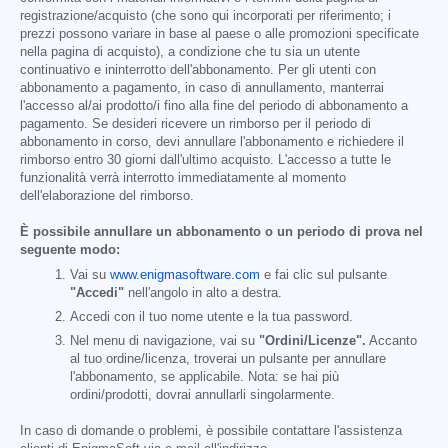
registrazione/acquisto (che sono qui incorporati per riferimento; i
prezzi possono variare in base al paese o alle promozioni specificate
nella pagina di acquisto), a condizione che tu sia un utente
continuativo e ininterrotto dell'abbonamento. Per gli utenti con
abbonamento a pagamento, in caso di annullamento, manterrai
l'accesso al/ai prodotto/i fino alla fine del periodo di abbonamento a
pagamento. Se desideri ricevere un rimborso per il periodo di
abbonamento in corso, devi annullare l'abbonamento e richiedere il
rimborso entro 30 giorni dall'ultimo acquisto. L'accesso a tutte le
funzionalità verrà interrotto immediatamente al momento
dell'elaborazione del rimborso.
È possibile annullare un abbonamento o un periodo di prova nel
seguente modo:
Vai su
www.enigmasoftware.com
e fai clic sul pulsante
"Accedi"
nell'angolo in alto a destra.
Accedi con il tuo nome utente e la tua password.
Nel menu di navigazione, vai su
"Ordini/Licenze".
Accanto
al tuo ordine/licenza, troverai un pulsante per annullare
l'abbonamento, se applicabile. Nota: se hai più
ordini/prodotti, dovrai annullarli singolarmente.
In caso di domande o problemi, è possibile contattare l'assistenza