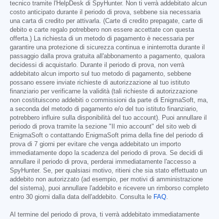
tecnico tramite l'HelpDesk di SpyHunter. Non ti verrà addebitato alcun
costo anticipato durante il periodo di prova, sebbene sia necessaria
una carta di credito per attivarla. (Carte di credito prepagate, carte di
debito e carte regalo potrebbero non essere accettate con questa
offerta.) La richiesta di un metodo di pagamento è necessaria per
garantire una protezione di sicurezza continua e ininterrotta durante il
passaggio dalla prova gratuita all'abbonamento a pagamento, qualora
decidessi di acquistarlo. Durante il periodo di prova, non verrà
addebitato alcun importo sul tuo metodo di pagamento, sebbene
possano essere inviate richieste di autorizzazione al tuo istituto
finanziario per verificarne la validità (tali richieste di autorizzazione
non costituiscono addebiti o commissioni da parte di EnigmaSoft, ma,
a seconda del metodo di pagamento e/o del tuo istituto finanziario,
potrebbero influire sulla disponibilità del tuo account). Puoi annullare il
periodo di prova tramite la sezione "Il mio account" del sito web di
EnigmaSoft o contattando EnigmaSoft prima della fine del periodo di
prova di 7 giorni per evitare che venga addebitato un importo
immediatamente dopo la scadenza del periodo di prova. Se decidi di
annullare il periodo di prova, perderai immediatamente l'accesso a
SpyHunter. Se, per qualsiasi motivo, ritieni che sia stato effettuato un
addebito non autorizzato (ad esempio, per motivi di amministrazione
del sistema), puoi annullare l'addebito e ricevere un rimborso completo
entro 30 giorni dalla data dell'addebito. Consulta le
FAQ
.
Al termine del periodo di prova, ti verrà addebitato immediatamente