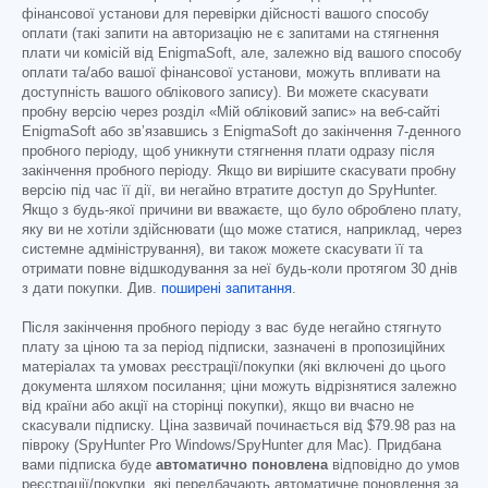
фінансової установи для перевірки дійсності вашого способу
оплати (такі запити на авторизацію не є запитами на стягнення
плати чи комісій від EnigmaSoft, але, залежно від вашого способу
оплати та/або вашої фінансової установи, можуть впливати на
доступність вашого облікового запису). Ви можете скасувати
пробну версію через розділ «Мій обліковий запис» на веб-сайті
EnigmaSoft або зв’язавшись з EnigmaSoft до закінчення 7-денного
пробного періоду, щоб уникнути стягнення плати одразу після
закінчення пробного періоду. Якщо ви вирішите скасувати пробну
версію під час її дії, ви негайно втратите доступ до SpyHunter.
Якщо з будь-якої причини ви вважаєте, що було оброблено плату,
яку ви не хотіли здійснювати (що може статися, наприклад, через
системне адміністрування), ви також можете скасувати її та
отримати повне відшкодування за неї будь-коли протягом 30 днів
з дати покупки. Див.
поширені запитання
.
Після закінчення пробного періоду з вас буде негайно стягнуто
плату за ціною та за період підписки, зазначені в пропозиційних
матеріалах та умовах реєстрації/покупки (які включені до цього
документа шляхом посилання; ціни можуть відрізнятися залежно
від країни або акції на сторінці покупки), якщо ви вчасно не
скасували підписку. Ціна зазвичай починається від
$79.98
раз на
півроку (SpyHunter Pro Windows/SpyHunter для Mac). Придбана
вами підписка буде
автоматично поновлена
відповідно до умов
реєстрації/покупки, які передбачають автоматичне поновлення за