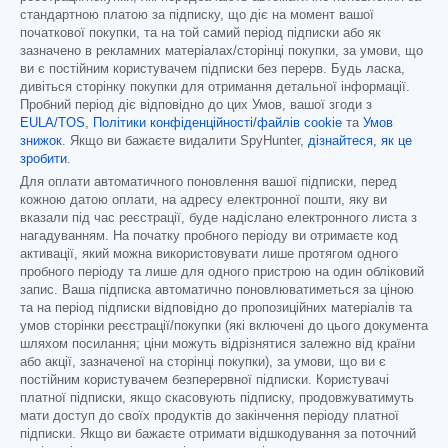
стандартною платою за підписку, що діє на момент вашої
початкової покупки, та на той самий період підписки або як
зазначено в рекламних матеріалах/сторінці покупки, за умови, що
ви є постійним користувачем підписки без перерв. Будь ласка,
дивіться сторінку покупки для отримання детальної інформації.
Пробний період діє відповідно до цих Умов, вашої згоди з
EULA/TOS
,
Політики конфіденційності/файлів cookie
та
Умов
знижок
. Якщо ви бажаєте видалити SpyHunter,
дізнайтеся, як це
зробити
.
Для оплати автоматичного поновлення вашої підписки, перед
кожною датою оплати, на адресу електронної пошти, яку ви
вказали під час реєстрації, буде надіслано електронного листа з
нагадуванням. На початку пробного періоду ви отримаєте код
активації, який можна використовувати лише протягом одного
пробного періоду та лише для одного пристрою на один обліковий
запис. Ваша підписка автоматично поновлюватиметься за ціною
та на період підписки відповідно до пропозиційних матеріалів та
умов сторінки реєстрації/покупки (які включені до цього документа
шляхом посилання; ціни можуть відрізнятися залежно від країни
або акції, зазначеної на сторінці покупки), за умови, що ви є
постійним користувачем безперервної підписки. Користувачі
платної підписки, якщо скасовують підписку, продовжуватимуть
мати доступ до своїх продуктів до закінчення періоду платної
підписки. Якщо ви бажаєте отримати відшкодування за поточний