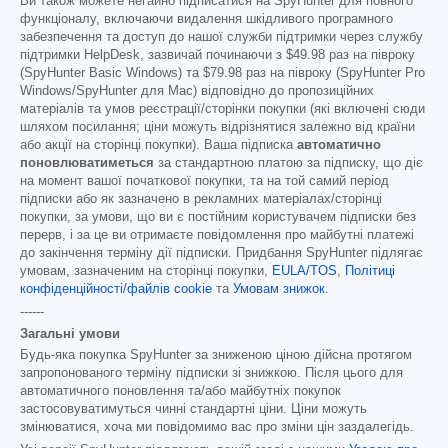
Ви також можете негайно підписатися на SpyHunter для повного
функціоналу, включаючи видалення шкідливого програмного
забезпечення та доступ до нашої служби підтримки через службу
підтримки HelpDesk, зазвичай починаючи з
$49.98
раз на півроку
(SpyHunter Basic Windows) та
$79.98
раз на півроку (SpyHunter Pro
Windows/SpyHunter для Mac) відповідно до пропозиційних
матеріалів та умов реєстрації/сторінки покупки (які включені сюди
шляхом посилання; ціни можуть відрізнятися залежно від країни
або акції на сторінці покупки). Ваша підписка
автоматично
поновлюватиметься
за стандартною платою за підписку, що діє
на момент вашої початкової покупки, та на той самий період
підписки або як зазначено в рекламних матеріалах/сторінці
покупки, за умови, що ви є постійним користувачем підписки без
перерв, і за це ви отримаєте повідомлення про майбутні платежі
до закінчення терміну дії підписки. Придбання SpyHunter підлягає
умовам, зазначеним на сторінці покупки,
EULA/TOS
,
Політиці
конфіденційності/файлів cookie
та
Умовам знижок
.
------
Загальні умови
Будь-яка покупка SpyHunter за зниженою ціною дійсна протягом
запропонованого терміну підписки зі знижкою. Після цього для
автоматичного поновлення та/або майбутніх покупок
застосовуватимуться чинні стандартні ціни. Ціни можуть
змінюватися, хоча ми повідомимо вас про зміни цін заздалегідь.