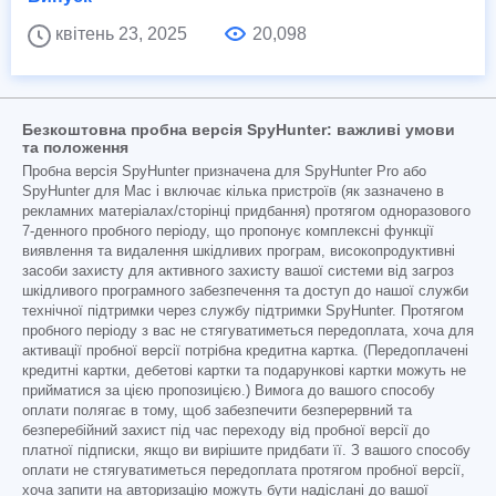
квітень 23, 2025
20,098
Безкоштовна пробна версія SpyHunter: важливі умови
та положення
Пробна версія SpyHunter призначена для SpyHunter Pro або
SpyHunter для Mac і включає кілька пристроїв (як зазначено в
рекламних матеріалах/сторінці придбання) протягом одноразового
7-денного пробного періоду, що пропонує комплексні функції
виявлення та видалення шкідливих програм, високопродуктивні
засоби захисту для активного захисту вашої системи від загроз
шкідливого програмного забезпечення та доступ до нашої служби
технічної підтримки через службу підтримки SpyHunter. Протягом
пробного періоду з вас не стягуватиметься передоплата, хоча для
активації пробної версії потрібна кредитна картка. (Передоплачені
кредитні картки, дебетові картки та подарункові картки можуть не
прийматися за цією пропозицією.) Вимога до вашого способу
оплати полягає в тому, щоб забезпечити безперервний та
безперебійний захист під час переходу від пробної версії до
платної підписки, якщо ви вирішите придбати її. З вашого способу
оплати не стягуватиметься передоплата протягом пробної версії,
хоча запити на авторизацію можуть бути надіслані до вашої