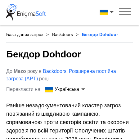
Skip
to
Українська
content
База даних загроз
Backdoors
Бекдор Dohdoor
Бекдор Dohdoor
До
Mezo
року в
Backdoors
,
Розширена постійна
загроза (APT)
році
Перекласти на:
Українська
Раніше незадокументований кластер загроз
пов'язаний із шкідливою кампанією,
спрямованою проти секторів освіти та охорони
здоров'я по всій території Сполучених Штатів
щонайменше з грудня 2025 року. Дослідники