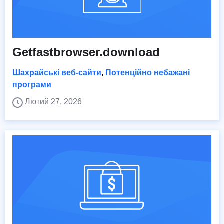
Getfastbrowser.download
Шахрайські веб-сайти
,
Потенційно небажані
програми
Лютий 27, 2026