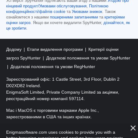
Усі версії SpyHunter підлягають вашій згоді з нашими
Угодою про
кінцевий продукт/Умовами обслуговування
,
Політикою
конфіденційності/файлів cookie
та
Умовами знижок
. Також
ознайомтеся з нашими
поширеними запитаннями
та
критеріями
оцінки загроз
. Якщо ви хочете видалити SpyHunter,
дізнайтеся, як
це зробити
.
Додому
Етапи видалення програми
Критерії оцінки
загроз SpyHunter
Додаткові положення та умови SpyHunter
Додаткові положення та умови RegHunter
Зареєстрований офіс: 1 Castle Street, 3rd Floor, Dublin 2
D02XD82 Ireland.
EnigmaSoft Limited, Private Company Limited за акціями,
реєстраційний номер компанії 597114.
Mac і MacOS є торговими марками Apple Inc.,
зареєстрованими в США та інших країнах.
Авторські права 2016-
2026
. ТОВ «ЕнігмаСофт». Усі права
Enigmasoftware.com uses cookies to provide you with a
захищено.