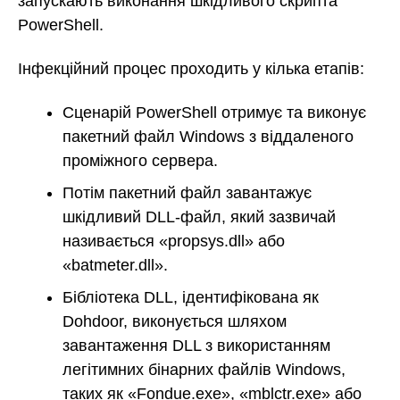
запускають виконання шкідливого скрипта
PowerShell.
Інфекційний процес проходить у кілька етапів:
Сценарій PowerShell отримує та виконує
пакетний файл Windows з віддаленого
проміжного сервера.
Потім пакетний файл завантажує
шкідливий DLL-файл, який зазвичай
називається «propsys.dll» або
«batmeter.dll».
Бібліотека DLL, ідентифікована як
Dohdoor, виконується шляхом
завантаження DLL з використанням
легітимних бінарних файлів Windows,
таких як «Fondue.exe», «mblctr.exe» або