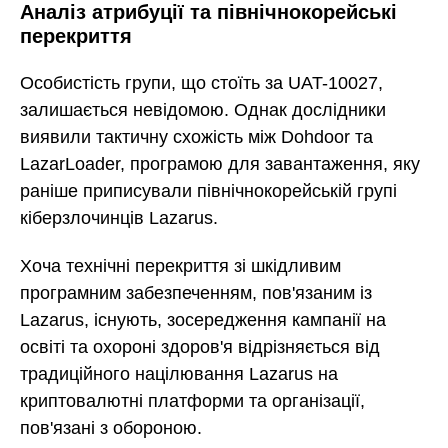
Аналіз атрибуції та північнокорейські
перекриття
Особистість групи, що стоїть за UAT-10027,
залишається невідомою. Однак дослідники
виявили тактичну схожість між Dohdoor та
LazarLoader, програмою для завантаження, яку
раніше приписували північнокорейській групі
кіберзлочинців Lazarus.
Хоча технічні перекриття зі шкідливим
програмним забезпеченням, пов'язаним із
Lazarus, існують, зосередження кампанії на
освіті та охороні здоров'я відрізняється від
традиційного націлювання Lazarus на
криптовалютні платформи та організації,
пов'язані з обороною.