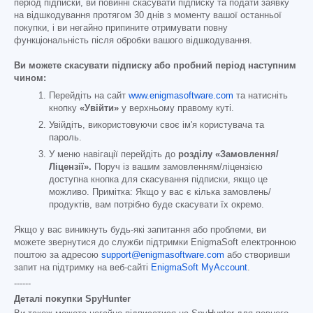
період підписки, ви повинні скасувати підписку та подати заявку
на відшкодування протягом 30 днів з моменту вашої останньої
покупки, і ви негайно припините отримувати повну
функціональність після обробки вашого відшкодування.
Ви можете скасувати підписку або пробний період наступним
чином:
Перейдіть на сайт
www.enigmasoftware.com
та натисніть
кнопку
«Увійти»
у верхньому правому куті.
Увійдіть, використовуючи своє ім'я користувача та
пароль.
У меню навігації перейдіть до
розділу «Замовлення/
Ліцензії».
Поруч із вашим замовленням/ліцензією
доступна кнопка для скасування підписки, якщо це
можливо. Примітка: Якщо у вас є кілька замовлень/
продуктів, вам потрібно буде скасувати їх окремо.
Якщо у вас виникнуть будь-які запитання або проблеми, ви
можете звернутися до служби підтримки EnigmaSoft електронною
поштою за адресою
support@enigmasoftware.com
або створивши
запит на підтримку на веб-сайті
EnigmaSoft MyAccount
.
------
Деталі покупки SpyHunter