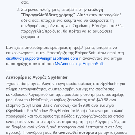
σας.
Στο μενού πλοήγησης, μεταβείτε στην
επιλογή
"Παραγγελία/Άδειες χρήσης".
Δίπλα στην παραγγελία/
άδειά σας, υπάρχει ένα κουμπί για να ακυρώσετε τη
συνδρομή σας, εάν υπάρχει. Σημείωση: Εάν έχετε πολλές
παραγγελίες/προϊόντα, θα πρέπει να τα ακυρώσετε
ξεχωριστά.
Εάν έχετε οποιεσδήποτε ερωτήσεις ή προβλήματα, μπορείτε να
επικοινωνήσετε με την Υποστήριξη της EnigmaSoft μέσω email στη
διεύθυνση support@enigmasoftware.com
ή ανοίγοντας ένα αίτημα
υποστήριξης στον ιστότοπο
MyAccount της EnigmaSoft
.
------
Λεπτομέρειες Αγοράς SpyHunter
Έχετε επίσης την επιλογή να εγγραφείτε αμέσως στο SpyHunter για
πλήρη λειτουργικότητα, συμπεριλαμβανομένης της αφαίρεσης
κακόβουλου λογισμικού και της πρόσβασης στο τμήμα υποστήριξής
μας μέσω του HelpDesk, συνήθως ξεκινώντας από
$49.98
ανά
εξάμηνο (SpyHunter Basic Windows) και
$79.98
ανά εξάμηνο
(SpyHunter Pro Windows/SpyHunter for Mac) σύμφωνα με το υλικό
προσφοράς και τους όρους της σελίδας εγγραφής/αγοράς (οι οποίοι
ενσωματώνονται στο παρόν με παραπομπή· η τιμολόγηση ενδέχεται
να διαφέρει ανά χώρα ή ανά προσφορά ανά λεπτομέρεια σελίδας
αγοράς). Η συνδρομή σας θα
ανανεωθεί αυτόματα
με την ισχύουσα