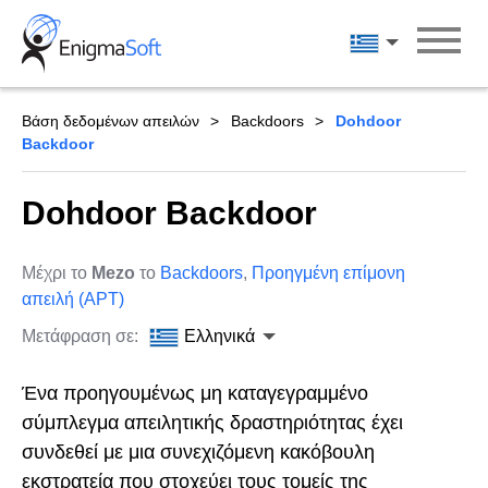
Skip
to
Ελληνικά
content
Βάση δεδομένων απειλών
Backdoors
Dohdoor
Backdoor
Dohdoor Backdoor
Μέχρι το
Mezo
το
Backdoors
,
Προηγμένη επίμονη
απειλή (APT)
Μετάφραση σε:
Ελληνικά
Ένα προηγουμένως μη καταγεγραμμένο
σύμπλεγμα απειλητικής δραστηριότητας έχει
συνδεθεί με μια συνεχιζόμενη κακόβουλη
εκστρατεία που στοχεύει τους τομείς της