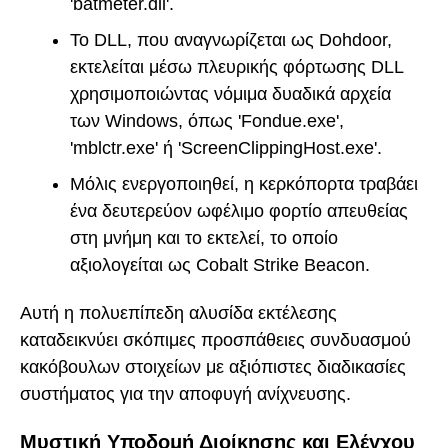
'batmeter.dll'.
Το DLL, που αναγνωρίζεται ως Dohdoor,
εκτελείται μέσω πλευρικής φόρτωσης DLL
χρησιμοποιώντας νόμιμα δυαδικά αρχεία
των Windows, όπως 'Fondue.exe',
'mblctr.exe' ή 'ScreenClippingHost.exe'.
Μόλις ενεργοποιηθεί, η κερκόπορτα τραβάει
ένα δευτερεύον ωφέλιμο φορτίο απευθείας
στη μνήμη και το εκτελεί, το οποίο
αξιολογείται ως Cobalt Strike Beacon.
Αυτή η πολυεπίπεδη αλυσίδα εκτέλεσης
καταδεικνύει σκόπιμες προσπάθειες συνδυασμού
κακόβουλων στοιχείων με αξιόπιστες διαδικασίες
συστήματος για την αποφυγή ανίχνευσης.
Μυστική Υποδομή Διοίκησης και Ελέγχου