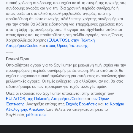
τυπική χρέωση συνδρομής που ισχύει κατά τη στιγμή της αρχικής σας
συνδρομής αγοράς και για την ίδια χρονική περίοδο συνδρομής ή
όπως ορίζεται στο υλικό προώθησης/σελίδα αγοράς, υπό την
προϋπόθεση ότι είστε συνεχής, αδιάλειπτης χρήστης συνδρομής και
για την οποία θα λάβετε ειδοποίηση για επερχόμενες χρεώσεις πριν
από τη λήξη της συνδρομής σας. Η αγορά του SpyHunter υπόκειται
στους όρους και τις προϋποθέσεις στη σελίδα αγοράς, στους Όρους
Χρήσης/Άδειας Χρήσης
(EULA/TOS)
,
στην Πολιτική
Απορρήτου/Cookie
και
στους Όρους Έκπτωσης
.
------
Γενικοί Όροι
Οποιαδήποτε αγορά για το SpyHunter με μειωμένη τιμή ισχύει για την
προσφερόμενη περίοδο συνδρομής με έκπτωση. Μετά από αυτό, θα
ισχύει η ισχύουσα τυπική τιμολόγηση για αυτόματες ανανεώσεις ή/και
μελλοντικές αγορές. Οι τιμές ενδέχεται να αλλάξουν, αν και θα σας
ειδοποιήσουμε εκ των προτέρων για τυχόν αλλαγές τιμών.
Όλες οι εκδόσεις του SpyHunter υπόκεινται στην αποδοχή των
EULA/TOS
,
της Πολιτικής Απορρήτου/Cookie
και
των Όρων
Έκπτωσης
. Ανατρέξτε επίσης στις
Συχνές Ερωτήσεις
και
τα Κριτήρια
Αξιολόγησης Απειλών
. Εάν θέλετε να απεγκαταστήσετε το
SpyHunter,
μάθετε πώς
.