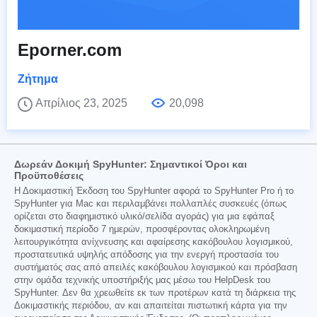
Eporner.com
Ζήτημα
Απρίλιος 23, 2025
20,098
Δωρεάν Δοκιμή SpyHunter: Σημαντικοί Όροι και
Προϋποθέσεις
Η Δοκιμαστική Έκδοση του SpyHunter αφορά το SpyHunter Pro ή το
SpyHunter για Mac και περιλαμβάνει πολλαπλές συσκευές (όπως
ορίζεται στο διαφημιστικό υλικό/σελίδα αγοράς) για μια εφάπαξ
δοκιμαστική περίοδο 7 ημερών, προσφέροντας ολοκληρωμένη
λειτουργικότητα ανίχνευσης και αφαίρεσης κακόβουλου λογισμικού,
προστατευτικά υψηλής απόδοσης για την ενεργή προστασία του
συστήματός σας από απειλές κακόβουλου λογισμικού και πρόσβαση
στην ομάδα τεχνικής υποστήριξής μας μέσω του HelpDesk του
SpyHunter. Δεν θα χρεωθείτε εκ των προτέρων κατά τη διάρκεια της
Δοκιμαστικής περιόδου, αν και απαιτείται πιστωτική κάρτα για την