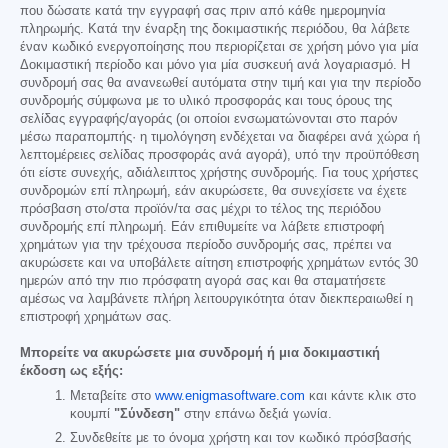
που δώσατε κατά την εγγραφή σας πριν από κάθε ημερομηνία
πληρωμής. Κατά την έναρξη της δοκιμαστικής περιόδου, θα λάβετε
έναν κωδικό ενεργοποίησης που περιορίζεται σε χρήση μόνο για μία
Δοκιμαστική περίοδο και μόνο για μία συσκευή ανά λογαριασμό. Η
συνδρομή σας θα ανανεωθεί αυτόματα στην τιμή και για την περίοδο
συνδρομής σύμφωνα με το υλικό προσφοράς και τους όρους της
σελίδας εγγραφής/αγοράς (οι οποίοι ενσωματώνονται στο παρόν
μέσω παραπομπής· η τιμολόγηση ενδέχεται να διαφέρει ανά χώρα ή
λεπτομέρειες σελίδας προσφοράς ανά αγορά), υπό την προϋπόθεση
ότι είστε συνεχής, αδιάλειπτος χρήστης συνδρομής. Για τους χρήστες
συνδρομών επί πληρωμή, εάν ακυρώσετε, θα συνεχίσετε να έχετε
πρόσβαση στο/στα προϊόν/τα σας μέχρι το τέλος της περιόδου
συνδρομής επί πληρωμή. Εάν επιθυμείτε να λάβετε επιστροφή
χρημάτων για την τρέχουσα περίοδο συνδρομής σας, πρέπει να
ακυρώσετε και να υποβάλετε αίτηση επιστροφής χρημάτων εντός 30
ημερών από την πιο πρόσφατη αγορά σας και θα σταματήσετε
αμέσως να λαμβάνετε πλήρη λειτουργικότητα όταν διεκπεραιωθεί η
επιστροφή χρημάτων σας.
Μπορείτε να ακυρώσετε μια συνδρομή ή μια δοκιμαστική
έκδοση ως εξής:
Μεταβείτε στο
www.enigmasoftware.com
και κάντε κλικ στο
κουμπί
"Σύνδεση"
στην επάνω δεξιά γωνία.
Συνδεθείτε με το όνομα χρήστη και τον κωδικό πρόσβασής