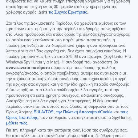
ακυρώσετε και να λάβετε πλήρη επιστροφή χρημάτων για τη χρέωση
οποιαδήποτε στιγμή εντός 30 ημερών από την ημερομηνία της
χρέωσης αγοράς. Δείτε
τις Συχνές Ερωτήσεις
.
Στο τέλος της Δοκιμαστικής Περίοδου, θα χρεωθείτε αμέσως εκ των
προτέρων στην τιμή και για την περίοδο συνδρομής, όπως ορίζεται
στο υλικό προσφοράς και στους όρους της σελίδας εγγραφής/αγοράς
(οι οποίοι ενσωματώνονται στο παρόν μέσω παραπομπής· η
τιμολόγηση ενδέχεται να διαφέρει ανά χώρα ή ανά προσφορά ανά
λεπτομέρεια σελίδας αγοράς) εάν δεν έχετε ακυρώσει εγκαίρως. Η
τιμολόγηση συνήθως ξεκινά από
$79.98
ανά εξάμηνο (SpyHunter Pro
Windows/SpyHunter για Mac). Η συνδρομή που αγοράσατε θα
ανανεώνεται αυτόματα
σύμφωνα με τους όρους της σελίδας
εγγραφής/αγοράς, οι οποίοι προβλέπουν αυτόματες ανανεώσεις με
την ισχύουσα τυπική χρέωση συνδρομής που ισχύει κατά τη στιγμή
της αρχικής σας αγοράς και για την ίδια χρονική περίοδο συνδρομής
ή όπως ορίζεται στο υλικό προώθησης/σελίδα αγοράς, υπό την
προϋπόθεση ότι είστε χρήστης συνεχούς, αδιάλειπτης συνδρομής.
Ανατρέξτε στη σελίδα αγοράς για λεπτομέρειες. Η δοκιμαστική
περίοδος υπόκειται σε αυτούς τους Όρους, τη συμφωνία σας με τους
Όρους Χρήσης
EULA/TOS
,
την Πολιτική Απορρήτου/Cookie
και
τους
Όρους Έκπτωσης
. Εάν επιθυμείτε να απεγκαταστήσετε το SpyHunter,
μάθετε πώς
.
Για την πληρωμή κατά την αυτόματη ανανέωση της συνδρομής σας,
θα αποστέλλεται μια υπενθύμιση μέσω email στη διεύθυνση email