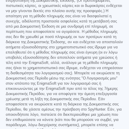
ενεργοποίηση της Δοκιμαστικής Έκδοσης. (Οι προπληρωμένες
πιστωτικές κάρτες, οι χρεωστικές κάρτες και οι δωροκάρτες ενδέχεται
να μην γίνονται δεκτές στο πλαίσιο αυτής της προσφοράς.) Η
απαίτηση για τη μέθοδο πληρωμής σας είναι να διασφαλιστεί η
συνεχής, αδιάλειπτη προστασία ασφαλείας κατά τη μετάβασή σας
από μια Δοκιμαστική Έκδοση σε μια συνδρομή επί πληρωμή, σε
περίπτωση που αποφασίσετε να αγοράσετε. Η μέθοδος πληρωμής
σας δεν θα χρεωθεί με ποσό πληρωμής εκ των προτέρων κατά τη
διάρκεια της Δοκιμαστικής Έκδοσης, αν και ενδέχεται να αποσταλούν
αιτήματα εξουσιοδότησης στο χρηματοπιστωτικό σας ίδρυμα για να
επαληθευτεί ότι η μέθοδος πληρωμής σας είναι έγκυρη (οι εν λόγω
υποβολές εξουσιοδότησης δεν αποτελούν αιτήματα για χρεώσεις ή
τέλη από την EnigmaSoft, αλλά, ανάλογα με τη μέθοδο πληρωμής
σας ή/και το χρηματοπιστωτικό σας ίδρυμα, ενδέχεται να επηρεάσουν
τη διαθεσιμότητα του λογαριασμού σας). Μπορείτε να ακυρώσετε τη
Δοκιμαστική σας Περίοδο μέσω της ενότητας "Ο Λογαριασμός μου"
στον ιστότοπο της EnigmaSoft για τον λογαριασμό σας ή
επικοινωνώντας με την EnigmaSoft πριν από το τέλος της 7ήμερης
Δοκιμαστικής Περιόδου, για να αποφύγετε την άμεση επεξεργασία
χρέωσης μετά τη λήξη της Δοκιμαστικής σας Περίοδου. Εάν
αποφασίσετε να ακυρώσετε κατά τη διάρκεια της Δοκιμαστικής σας
Περίοδου, θα χάσετε αμέσως την πρόσβαση στο SpyHunter. Εάν, για
οποιονδήποτε λόγο, πιστεύετε ότι διεκπεραιώθηκε μια χρέωση που
δεν επιθυμούσατε να κάνετε (κάτι που θα μπορούσε να συμβεί, για
παράδειγμα, λόγω διαχείρισης συστήματος), μπορείτε επίσης να