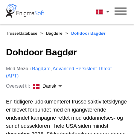
Skip
to
Dansk
content
Trusseldatabase
Bagdøre
Dohdoor Bagdør
Dohdoor Bagdør
Med
Mezo
i
Bagdøre
,
Advanced Persistent Threat
(APT)
Oversæt til:
Dansk
En tidligere udokumenteret trusselsaktivitetsklynge
er blevet forbundet med en igangværende
ondsindet kampagne rettet mod uddannelses- og
sundhedssektoren i hele USA siden mindst
december 2025. Sikkerhedsforskere sporer denne