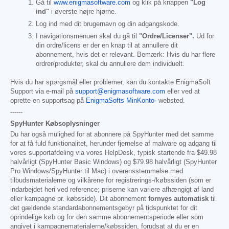
Gå til
www.enigmasoftware.com
og klik på knappen
"Log
ind"
i øverste højre hjørne.
Log ind med dit brugernavn og din adgangskode.
I navigationsmenuen skal du gå til
"Ordre/Licenser".
Ud for
din ordre/licens er der en knap til at annullere dit
abonnement, hvis det er relevant. Bemærk: Hvis du har flere
ordrer/produkter, skal du annullere dem individuelt.
Hvis du har spørgsmål eller problemer, kan du kontakte EnigmaSoft
Support via e-mail på
support@enigmasoftware.com
eller ved at
oprette en supportsag på
EnigmaSofts MinKonto-
websted.
------
SpyHunter Købsoplysninger
Du har også mulighed for at abonnere på SpyHunter med det samme
for at få fuld funktionalitet, herunder fjernelse af malware og adgang til
vores supportafdeling via vores HelpDesk, typisk startende fra
$49.98
halvårligt (SpyHunter Basic Windows) og
$79.98
halvårligt (SpyHunter
Pro Windows/SpyHunter til Mac) i overensstemmelse med
tilbudsmaterialerne og vilkårene for registrerings-/købssiden (som er
indarbejdet heri ved reference; priserne kan variere afhængigt af land
eller kampagne pr. købsside). Dit abonnement
fornyes automatisk
til
det gældende standardabonnementsgebyr på tidspunktet for dit
oprindelige køb og for den samme abonnementsperiode eller som
angivet i kampagnematerialerne/købssiden, forudsat at du er en