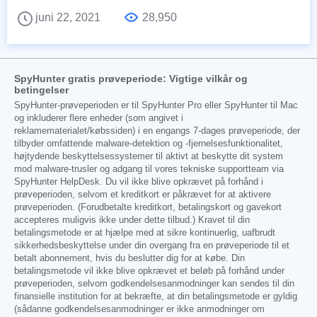
juni 22, 2021
28,950
SpyHunter gratis prøveperiode: Vigtige vilkår og
betingelser
SpyHunter-prøveperioden er til SpyHunter Pro eller SpyHunter til Mac
og inkluderer flere enheder (som angivet i
reklamematerialet/købssiden) i en engangs 7-dages prøveperiode, der
tilbyder omfattende malware-detektion og -fjernelsesfunktionalitet,
højtydende beskyttelsessystemer til aktivt at beskytte dit system
mod malware-trusler og adgang til vores tekniske supportteam via
SpyHunter HelpDesk. Du vil ikke blive opkrævet på forhånd i
prøveperioden, selvom et kreditkort er påkrævet for at aktivere
prøveperioden. (Forudbetalte kreditkort, betalingskort og gavekort
accepteres muligvis ikke under dette tilbud.) Kravet til din
betalingsmetode er at hjælpe med at sikre kontinuerlig, uafbrudt
sikkerhedsbeskyttelse under din overgang fra en prøveperiode til et
betalt abonnement, hvis du beslutter dig for at købe. Din
betalingsmetode vil ikke blive opkrævet et beløb på forhånd under
prøveperioden, selvom godkendelsesanmodninger kan sendes til din
finansielle institution for at bekræfte, at din betalingsmetode er gyldig
(sådanne godkendelsesanmodninger er ikke anmodninger om