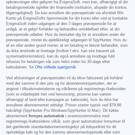
opkrævninger eller gebyrer fra EnigmaSoft, men kan, afhængigt af din
betalingsmetode og/eller din finansielle institution, afspejle din kontos
tilgængelighed). Du kan annullere din prøveperiode via afsnittet Min
Konto på EnigmaSofts hjemmeside for din konto eller ved at kontakte
EnigmaSoft inden udgangen af den 7-dages prøveperiode for at
undgå, at et gebyr forfalder og behandles umiddelbart efter, at din
prøveperiode udløber. Hvis du beslutter dig for at annullere under din
prøveperiode, mister du øjeblikkeligt adgangen til SpyHunter. Hvis du
af en eller anden grund mener, at en betaling er blevet behandlet, som
du ikke ønskede at foretage (hvilket f.eks. kan ske baseret på
systemadministration), kan du også annullere og modtage fuld
refusion for betalingen når som helst inden for 30 dage efter
købsdatoen. Se
Ofte stillede spørgsmål
.
Ved afslutningen af prøveperioden vil du blive faktureret på forhånd
med det samme til den pris og for abonnementsperioden, der er
angivet i tilbudsmaterialerne og vilkårene på registrerings-/købssiden
(som er indarbejdet heri ved henvisning; priserne kan variere
afhængigt af land eller kampagne pr. købsside), hvis du ikke har
annulleret abonnementet rettidigt. Prisen starter typisk ved
$79.98
halvårligt (SpyHunter Pro Windows/SpyHunter til Mac). Dit købte
abonnement
fornyes automatisk
i overensstemmelse med
registrerings-/købssidens vilkår, som giver automatiske fornyelser til
det gældende standardabonnementsgebyr på tidspunktet for dit
oprindelige køb og for den samme abonnementsperiode eller som