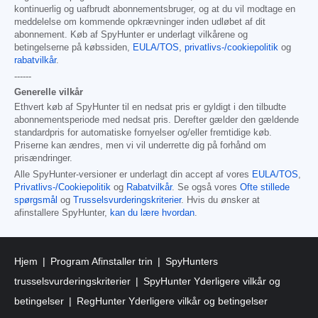
kontinuerlig og uafbrudt abonnementsbruger, og at du vil modtage en
meddelelse om kommende opkrævninger inden udløbet af dit
abonnement. Køb af SpyHunter er underlagt vilkårene og
betingelserne på købssiden,
EULA/TOS
,
privatlivs-/cookiepolitik
og
rabatvilkår
.
------
Generelle vilkår
Ethvert køb af SpyHunter til en nedsat pris er gyldigt i den tilbudte
abonnementsperiode med nedsat pris. Derefter gælder den gældende
standardpris for automatiske fornyelser og/eller fremtidige køb.
Priserne kan ændres, men vi vil underrette dig på forhånd om
prisændringer.
Alle SpyHunter-versioner er underlagt din accept af vores
EULA/TOS
,
Privatlivs-/Cookiepolitik
og
Rabatvilkår
. Se også vores
Ofte stillede
spørgsmål
og
Trusselsvurderingskriterier
. Hvis du ønsker at
afinstallere SpyHunter,
kan du lære hvordan
.
Hjem
Program Afinstaller trin
SpyHunters
trusselsvurderingskriterier
SpyHunter Yderligere vilkår og
betingelser
RegHunter Yderligere vilkår og betingelser