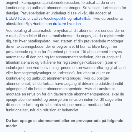
angivet i kampagnematerialerne/købssiden, forudsat at du er en
kontinuerlig og uafbrudt abonnementsbruger. Se venligst købssiden for
detaljer. Prøveperioden er underlagt disse vilkår, din accept af
EULA/TOS
,
privatlivs-/cookiepolitik
og
rabatvilkår
. Hvis du ønsker at
afinstallere SpyHunter,
kan du lære hvordan
.
Ved betaling af automatisk fornyelse af dit abonnement sendes der en
e-mail-påmindelse til den e-mailadresse, du angav, da du registrerede
dig, før hver betalingsdato. Ved starten af din prøveperiode modtager
du en aktiveringskode, der er begrænset til kun at blive brugt i én
prøveperiode og kun for én enhed pr. konto. Dit abonnement fornyes
automatisk til den pris og for abonnementsperioden, der er angivet i
tilbudsmaterialet og vilkårene for registrerings-/købssiden (som er
indarbejdet heri ved henvisning; priserne kan variere afhængigt af land
eller kampagneoplysninger pr. købsside), forudsat at du er en
kontinuerlig og uafbrudt abonnementsbruger. Hvis du opsiger
abonnementet, vil du fortsat have adgang til dit/dine produkt(er) indtil
udgangen af din betalte abonnementsperiode. Hvis du ønsker at
modtage en refusion for din daværende abonnementsperiode, skal du
opsige abonnementet og ansøge om refusion inden for 30 dage efter
dit seneste køb, og du vil straks stoppe med at modtage fuld
funktionalitet, når din refusion er behandlet.
Du kan opsige et abonnement eller en prøveperiode på følgende
måde: