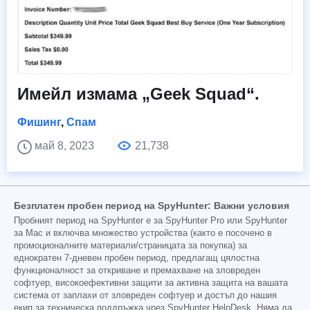
Имейл измама „Geek Squad“.
Фишинг
,
Спам
май 8, 2023
21,738
Безплатен пробен период на SpyHunter: Важни условия
Пробният период на SpyHunter е за SpyHunter Pro или SpyHunter
за Mac и включва множество устройства (както е посочено в
промоционалните материали/страницата за покупка) за
еднократен 7-дневен пробен период, предлагащ цялостна
функционалност за откриване и премахване на зловреден
софтуер, високоефективни защити за активна защита на вашата
система от заплахи от зловреден софтуер и достъп до нашия
екип за техническа поддръжка чрез SpyHunter HelpDesk. Няма да