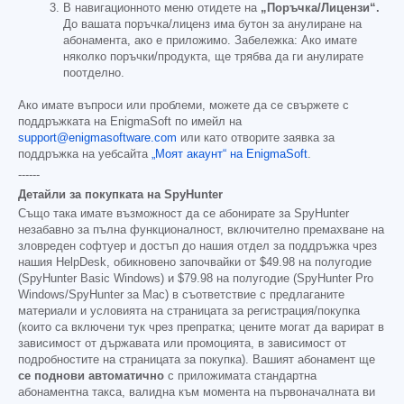
В навигационното меню отидете на
„Поръчка/Лицензи“.
До вашата поръчка/лиценз има бутон за анулиране на
абонамента, ако е приложимо. Забележка: Ако имате
няколко поръчки/продукта, ще трябва да ги анулирате
поотделно.
Ако имате въпроси или проблеми, можете да се свържете с
поддръжката на EnigmaSoft по имейл на
support@enigmasoftware.com
или като отворите заявка за
поддръжка на уебсайта
„Моят акаунт“ на EnigmaSoft
.
------
Детайли за покупката на SpyHunter
Също така имате възможност да се абонирате за SpyHunter
незабавно за пълна функционалност, включително премахване на
зловреден софтуер и достъп до нашия отдел за поддръжка чрез
нашия HelpDesk, обикновено започвайки от
$49.98
на полугодие
(SpyHunter Basic Windows) и
$79.98
на полугодие (SpyHunter Pro
Windows/SpyHunter за Mac) в съответствие с предлаганите
материали и условията на страницата за регистрация/покупка
(които са включени тук чрез препратка; цените могат да варират в
зависимост от държавата или промоцията, в зависимост от
подробностите на страницата за покупка). Вашият абонамент ще
се поднови автоматично
с приложимата стандартна
абонаментна такса, валидна към момента на първоначалната ви