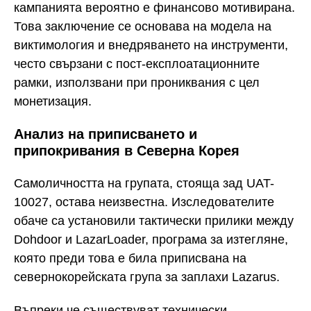
кампанията вероятно е финансово мотивирана.
Това заключение се основава на модела на
виктимология и внедряването на инструменти,
често свързани с пост-експлоатационните
рамки, използвани при прониквания с цел
монетизация.
Анализ на приписването и
припокривания в Северна Корея
Самоличността на групата, стояща зад UAT-
10027, остава неизвестна. Изследователите
обаче са установили тактически прилики между
Dohdoor и LazarLoader, програма за изтегляне,
която преди това е била приписвана на
севернокорейската група за заплахи Lazarus.
Въпреки че съществуват технически