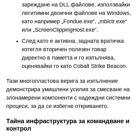
зареждане на DLL файлове, използвайки
легитимни двоични файлове на Windows,
като например „Fondue.exe“, „mblctr.exe“
или „ScreenClippingHost.exe“.
След като е активна, задната вратичка
изтегля вторичен полезен товар
директно в паметта и го изпълнява,
оценявайки го като Cobalt Strike Beacon.
Тази многопластова верига за изпълнение
демонстрира умишлени усилия за смесване на
злонамерени компоненти с надеждни системни
процеси, за да се избегне откриването.
Тайна инфраструктура за командване и
контрол