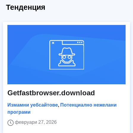
Тенденция
Getfastbrowser.download
Измамни уебсайтове
,
Потенциално нежелани
програми
февруари 27, 2026