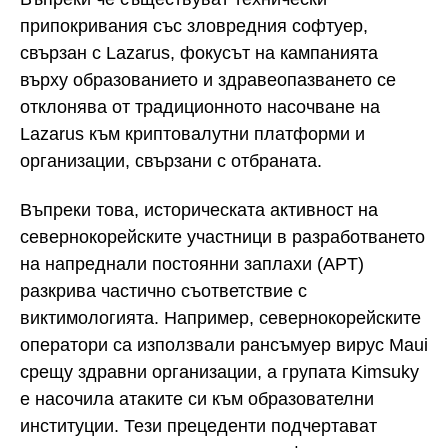
припокривания със зловредния софтуер,
свързан с Lazarus, фокусът на кампанията
върху образованието и здравеопазването се
отклонява от традиционното насочване на
Lazarus към криптовалутни платформи и
организации, свързани с отбраната.
Въпреки това, историческата активност на
севернокорейските участници в разработването
на напреднали постоянни заплахи (APT)
разкрива частично съответствие с
виктимологията. Например, севернокорейските
оператори са използвали рансъмуер вирус Maui
срещу здравни организации, а групата Kimsuky
е насочила атаките си към образователни
институции. Тези прецеденти подчертават