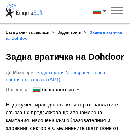
Skip
to
български ези
content
База данни за заплахи
Задни врати
Задна вратичка
на Dohdoor
Задна вратичка на Dohdoor
До
Mezo
през
Задни врати
,
Усъвършенствана
постоянна заплаха (APT)
г
Превод на:
български език
Недокументиран досега клъстер от заплахи е
свързан с продължаваща злонамерена
кампания, насочена към образователния и
здравния сектор в Съединените щати поне от