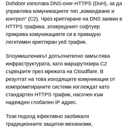
Dohdoor използва DNS-over-HTTPS (DoH), за да
управлява комуникациите тип „командване и
контрол“ (C2). Чрез криптиране на DNS заявки в
HTTPS трафика, зловредният софтуер
прикрива комуникациите си в привидно
легитимен криптиран уеб трафик.
Злоумишленикът допълнително замъглява
инфраструктурата, като маршрутизира C2
сървърите през мрежата на Cloudflare. В
резултат на това изходящите комуникации от
компрометираните системи изглеждат като
стандартен HTTPS трафик, насочен към
надежден глобален IP адрес.
Този подход ефективно заобикаля
традиционните защитни механизми,