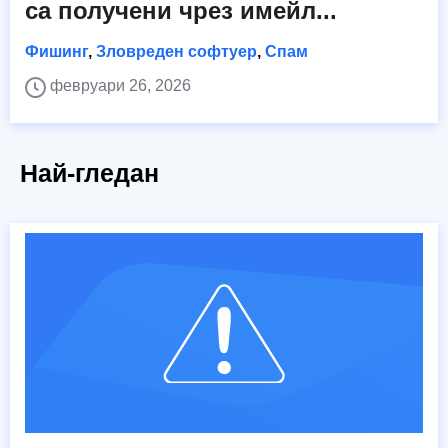
са получени чрез имейл...
Фишинг
,
Зловреден софтуер
,
Спам
февруари 26, 2026
Най-гледан