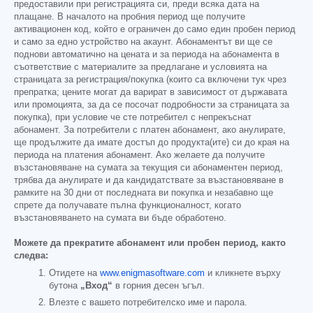
предоставили при регистрацията си, преди всяка дата на
плащане. В началото на пробния период ще получите
активационен код, който е ограничен до само един пробен период
и само за едно устройство на акаунт. Абонаментът ви ще се
поднови автоматично на цената и за периода на абонамента в
съответствие с материалите за предлагане и условията на
страницата за регистрация/покупка (които са включени тук чрез
препратка; цените могат да варират в зависимост от държавата
или промоцията, за да се посочат подробности за страницата за
покупка), при условие че сте потребител с непрекъснат
абонамент. За потребители с платен абонамент, ако анулирате,
ще продължите да имате достъп до продукта(ите) си до края на
периода на платения абонамент. Ако желаете да получите
възстановяване на сумата за текущия си абонаментен период,
трябва да анулирате и да кандидатствате за възстановяване в
рамките на 30 дни от последната ви покупка и незабавно ще
спрете да получавате пълна функционалност, когато
възстановяването на сумата ви бъде обработено.
Можете да прекратите абонамент или пробен период, както
следва:
Отидете на
www.enigmasoftware.com
и кликнете върху
бутона
„Вход“
в горния десен ъгъл.
Влезте с вашето потребителско име и парола.