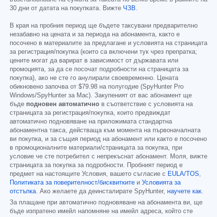
30 дни от датата на покупката. Вижте
ЧЗВ
.
В края на пробния период ще бъдете таксувани предварително
незабавно на цената и за периода на абонамента, както е
посочено в материалите за предлагане и условията на страницата
за регистрация/покупка (които са включени тук чрез препратка;
цените могат да варират в зависимост от държавата или
промоцията, за да се посочат подробности на страницата за
покупка), ако не сте го анулирали своевременно. Цената
обикновено започва от
$79.98
на полугодие (SpyHunter Pro
Windows/SpyHunter за Mac). Закупеният от вас абонамент ще
бъде
подновен автоматично
в съответствие с условията на
страницата за регистрация/покупка, които предвиждат
автоматично подновяване на приложимата стандартна
абонаментна такса, действаща към момента на първоначалната
ви покупка, и за същия период на абонамент или както е посочено
в промоционалните материали/страницата за покупка, при
условие че сте потребител с непрекъснат абонамент. Моля, вижте
страницата за покупка за подробности. Пробният период е
предмет на настоящите Условия, вашето съгласие с
EULA/TOS
,
Политиката за поверителност/бисквитките
и
Условията за
отстъпка
. Ако желаете да деинсталирате SpyHunter,
научете как
.
За плащане при автоматично подновяване на абонамента ви, ще
бъде изпратено имейл напомняне на имейл адреса, който сте