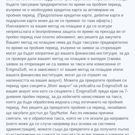
бъдете таксувани предварително по време на пробния период,
въпреки че е необходима кредитна карта за активиране на
пробния период. (Предплатени кредитни карти, дебитни карти и
подаръчни карти може да не се приемат по тази оферта.)
Изискването за вашия метод на плащане е да се осигури
непрекъсната и безпроблемна защита по време на прехода ви от
пробен период към платен абонамент, ако решите да закупите.
Вашият метод на плащане няма да бъде таксуван предварително
по време на пробния период, въпреки че заявки за оторизация
могат да бъдат изпратени до вашата финансова институция, за да
се провери дали вашият метод на плащане е валиден (такива
заявки за оторизация не са заявки за такси или комисионни от
EnigmaSoft, но в зависимост от вашия метод на плащане и/или
вашата финансова институция, могат да се отразят на
наличността на вашия акаунт). Можете да прекратите пробния си
период чрез секцията „Моят акаунт“ на уебсайта на EnigmaSoft за
вашия акаунт или като се свържете с EnigmaSoft преди края на 7-
дневния пробен период, за да избегнете начисляване на такса,
която да бъде обработена веднага след изтичането на пробния
период. Ако решите да прекратите пробния си период, незабавно
ще загубите достъп до SpyHunter. Ако по някаква причина
смятате, че е обработена такса, която не сте искали да направите
(което може да се случи например въз основа на системна
администрация), можете също да прекратите и да получите пълно
възстановяване на сумата за таксата по всяко време в рамките на