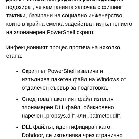
подозират, че кампанията започва с фишинг
тактики, базирани на социално инженерство,
които в крайна сметка задействат изпълнението
на злонамерен PowerShell скрипт.
Инфекционният процес протича на няколко
етапа:
Скриптът PowerShell извлича и
изпълнява пакетен файл на Windows от
отдалечен сървър за подготовка.
След това пакетният файл изтегля
злонамерен DLL файл, обикновено
наречен „propsys.dll“ или „batmeter.dll“.
DLL файлът, идентифициран като
Dohdoor, се изпълнява чрез странично