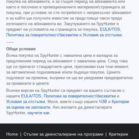
покупка на абонамента, и за същия период на абонамента или
както е посочено в промоционалните материали/страницата за
покупка, при условие че сте потребител с непрекъснат абонамент
и за който ще получите известие за предстоящи такси преди
изтичането на абонамента ви. Закупуването на SpyHunter е
предмет на условията на страницата за покупка,
EULA/TOS
,
Политика за поверителност/бисквитки
и
Условия за отстъпки
.
------
Общи условия
Всяка покупка на SpyHunter с намалена цена е валидна за
предложения период на абонамент с намалена цена. След това
ще се прилагат стандартните цени, приложими към този момент,
за автоматично подновяване и/или бъдещи покупки. Цените
подлежат на промяна, въпреки че ще ви уведомим предварително
за промените в цените.
Всички версии на SpyHunter са предмет на вашето съгласие с
нашите
EULA/TOS
,
Политика за поверителност/бисквитки
и
Условия за отстъпки
. Моля, вижте също нашите
ЧЗВ
и
Критерии
за оценка на заплахите
. Ако желаете да деинсталирате
SpyHunter,
научете как
.
Home
Стъпки за деинсталиране на програми
Критерии