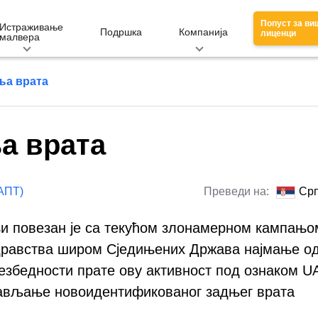
Попуст за ви
Истраживање
Подршка
Компанија
лиценци
малвера
ња врата
а врата
АПТ)
Преведи на:
Срп
њи повезан је са текућом злонамерном кампањо
дравства широм Сједињених Држава најмање о
езбедности прате ову активност под ознаком U
тављање новоидентификованог задњег врата