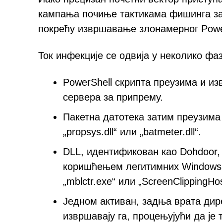
кампања почиње тактикама фишинга зас
покрећу извршавање злонамерног Power
Ток инфекције се одвија у неколико фаз
PowerShell скрипта преузима и и
сервера за припрему.
Пакетна датотека затим преузима
„propsys.dll“ или „batmeter.dll“.
DLL, идентификован као Dohdoor,
коришћењем легитимних Windows б
„mblctr.exe“ или „ScreenClippingHos
Једном активан, задња врата дир
извршавају га, процењујући да је т