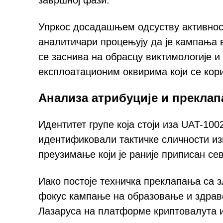
завршној фази.
Упркос досадашњем одсуству активност
аналитичари процењују да је кампања 
се заснива на обрасцу виктимологије и 
експлоатационим оквирима који се кор
Анализа атрибуције и преклап
Идентитет групе која стоји иза UAT-100
идентификовали тактичке сличности из
преузимање који је раније приписан сев
Иако постоје техничка преклапања са
фокус кампање на образовање и здрав
Лазаруса на платформе криптовалута и