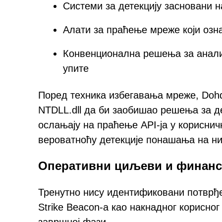
Системи за детекцију засновани 
Алати за праћење мреже који озн
Конвенционална решења за анали
упите
Поред техника избегавања мреже, Dohd
NTDLL.dll да би заобишао решења за дет
ослањају на праћење API-ја у кориснич
вероватноћу детекције понашања на ни
Оперативни циљеви и финанси
Тренутно нису идентификовани потврђе
Strike Beacon-а као накнадног корисно