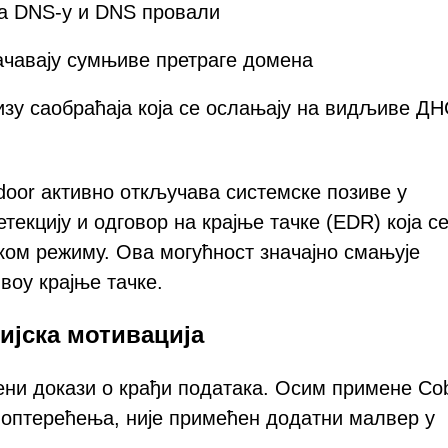
на DNS-у и DNS провали
ачавају сумњиве претраге домена
зу саобраћаја која се ослањају на видљиве ДН
oor активно откључава системске позиве у
екцију и одговор на крајње тачке (EDR) која с
ком режиму. Ова могућност значајно смањује
воу крајње тачке.
јска мотивација
ни докази о крађи података. Осим примене Cob
г оптерећења, није примећен додатни малвер у