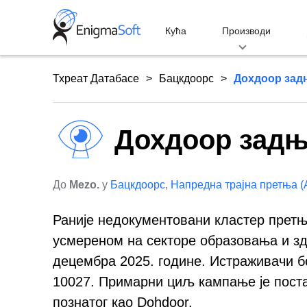
Skip
to
Кућа
Производи
content
Тхреат Датабасе
Бацкдоорс
Дохдоор зад
Дохдоор задњ
До
Mezo.
у
Бацкдоорс
,
Напредна трајна претња (
Раније недокументовани кластер прет
усмереном на секторе образовања и з
децембра 2025. године. Истраживачи б
10027. Примарни циљ кампање је пос
познатог као Dohdoor.