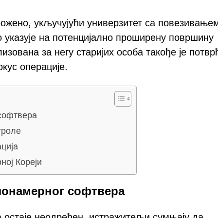
рожено, укључујући универзитет са повезивање
о указује на потенцијално проширену површину
изована за негу старијих особа такође је потвр
кус операције.
 софтвера
троле
ција
ној Кореји
лонамерног софтвера
а остаје неодређен, истражитељи сумњају да