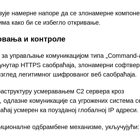
зује намерне напоре да се злонамерне компоне
има како би се избегло откривање.
овања и контроле
 за управљање комуникацијом типа „Command-
 унутар HTTPS саобраћаја, злонамерни софтвер
изглед легитимног шифрованог веб саобраћаја.
раструктуру усмеравањем C2 сервера кроз
а, одлазне комуникације са угрожених система с
ћај усмерен ка поузданој глобалној IP адреси.
диционалне одбрамбене механизме, укључујући: