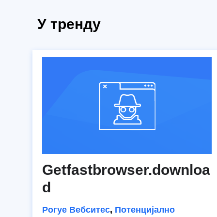
У тренду
Getfastbrowser.downloa
d
Рогуе Вебситес
,
Потенцијално