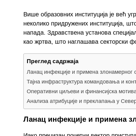
Више образовних институција је већ уг
неколико придружених институција, шт
напада. Здравствена установа специјал
као жртва, што наглашава секторски фо
Преглед садржаја
Ланац инфекције и примена злонамерног
Тајна инфраструктура командовања и кон
Оперативни циљеви и финансијска мотива
Анализа атрибуције и преклапања у Север
Ланац инфекције и примена з
Иако прецизан почетни вектор приступ