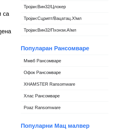
Тројан:Вин32/Цлокер
м са
Тројан:Сцрипт/Вацатац.Х!мл
Тројан:Вин32/Пхонзи.А!мл
ђена
Популаран Рансомваре
Ммвб Рансомваре
Офок Рансомваре
XHAMSTER Ransomware
Хлас Рансомваре
Poaz Ransomware
Популарни Мац малвер