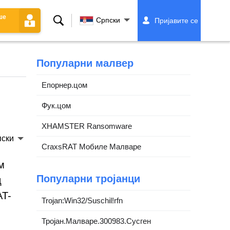
ше
Претрага
Српски
Пријавите се
Популарни малвер
Епорнер.цом
Фук.цом
XHAMSTER Ransomware
ски
CraxsRAT Мобиле Малваре
м
Популарни тројанци
д
AT-
Trojan:Win32/Suschil!rfn
Тројан.Малваре.300983.Сусген