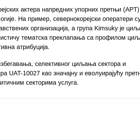
рејских актера напредних упорних претњи (APT)
гије. На пример, севернокорејски оператери с
вствених организација, а група Kimsuky је ци
и истичу тематска преклапања са профилом ци
ивна атрибуција.
избегавања, селективног циљања сектора и
а UAT-10027 као значајну и еволуирајућу прет
ритичним секторима услуга.