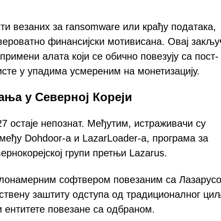
и везаних за ransomware или крађу података,
вероватно финансијски мотивисана. Овај закљу
примени алата који се обично повезују са пост-
исте у упадима усмереним на монетизацију.
ања у Северној Кореји
27 остаје непознат. Међутим, истраживачи су
међу Dohdoor-а и LazarLoader-а, програма за
ернокорејској групи претњи Lazarus.
 злонамерним софтвером повезаним са Лазарус
ствену заштиту одступа од традиционалног ци
 ентитете повезане са одбраном.