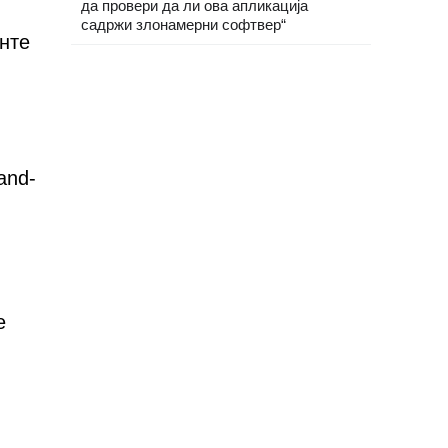
да провери да ли ова апликација
садржи злонамерни софтвер“
нте
and-
е