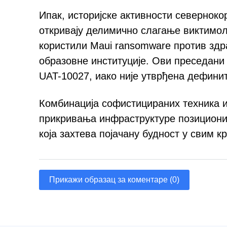
Ипак, историјске активности северноко
откривају делимично слагање виктимоло
користили Maui ransomware против здра
образовне институције. Ови преседан
UAT-10027, иако није утврђена дефинит
Комбинација софистицираних техника 
прикривања инфраструктуре позиционир
која захтева појачану будност у свим к
Прикажи образац за коментаре (0)