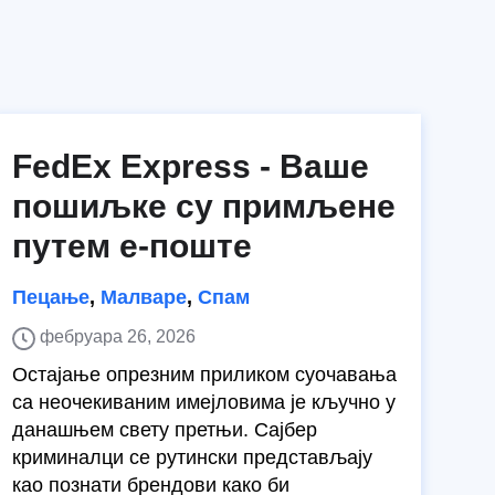
FedEx Express - Ваше
пошиљке су примљене
путем е-поште
Пецање
,
Малваре
,
Спам
фебруара 26, 2026
Остајање опрезним приликом суочавања
са неочекиваним имејловима је кључно у
данашњем свету претњи. Сајбер
криминалци се рутински представљају
као познати брендови како би