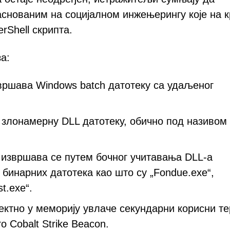
нованим на социјалном инжењерингу које на к
Shell скрипта.
а:
звршава Windows batch датотеку са удаљеног
 злонамерну DLL датотеку, обично под називом
 извршава се путем бочног учитавања DLL-а
инарних датотека као што су „Fondue.exe“,
t.exe“.
ектно у меморију увлаче секундарни корисни те
о Cobalt Strike Beacon.