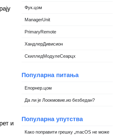
Фук.цом
рају
ManagerUnit
PrimaryRemote
ХандлерДивисион
СкилледМодулеСеарцх
Популарна питања
Епорнер.цом
Да ли је Лоокмовие.ио безбедан?
Популарна упутства
рет и
Како поправити грешку „macOS не може