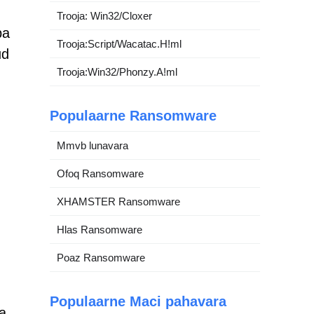
Trooja: Win32/Cloxer
ba
Trooja:Script/Wacatac.H!ml
ud
Trooja:Win32/Phonzy.A!ml
Populaarne Ransomware
Mmvb lunavara
Ofoq Ransomware
XHAMSTER Ransomware
Hlas Ransomware
Poaz Ransomware
Populaarne Maci pahavara
a