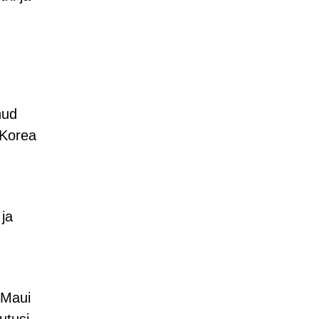
nud
-Korea
 ja
 Maui