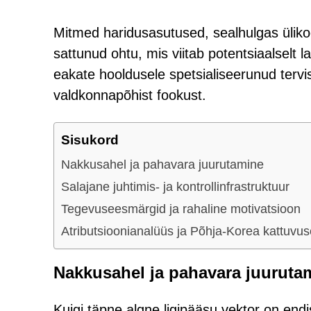
Mitmed haridusasutused, sealhulgas üliko
sattunud ohtu, mis viitab potentsiaalselt 
eakate hooldusele spetsialiseerunud tervi
valdkonnapõhist fookust.
Sisukord
Nakkusahel ja pahavara juurutamine
Salajane juhtimis- ja kontrollinfrastruktuur
Tegevuseesmärgid ja rahaline motivatsioon
Atributsioonianalüüs ja Põhja-Korea kattuvu
Nakkusahel ja pahavara juuruta
Kuigi täpne algne ligipääsu vektor on end