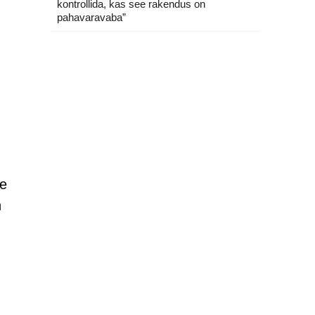
kontrollida, kas see rakendus on
pahavaravaba”
le
n