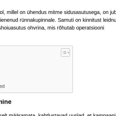
ol, millel on ühendus mitme sidusasutusega, on ju
laienenud rünnakupinnale. Samuti on kinnitust leidn
shoiuasutus ohvrina, mis rõhutab operatsiooni
sed
mine
iselt määramata, kahtlustavad uurijad, et kampaani