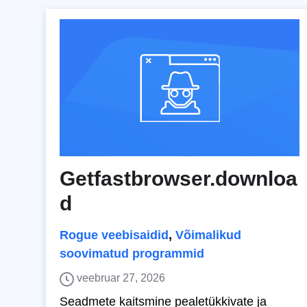
Getfastbrowser.downloa
d
Rogue veebisaidid
,
Võimalikud
soovimatud programmid
veebruar 27, 2026
Seadmete kaitsmine pealetükkivate ja