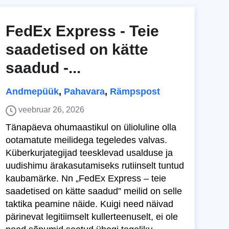
FedEx Express - Teie
saadetised on kätte
saadud -...
Andmepüük
,
Pahavara
,
Rämpspost
veebruar 26, 2026
Tänapäeva ohumaastikul on ülioluline olla
ootamatute meilidega tegeledes valvas.
Küberkurjategijad teesklevad usalduse ja
uudishimu ärakasutamiseks rutiinselt tuntud
kaubamärke. Nn „FedEx Express – teie
saadetised on kätte saadud” meilid on selle
taktika peamine näide. Kuigi need näivad
pärinevat legitiimselt kullerteenuselt, ei ole