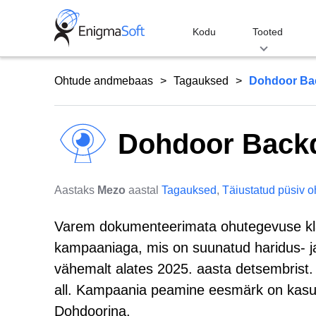
Skip
to
Kodu
Tooted
content
Ohtude andmebaas
Tagauksed
Dohdoor Ba
Dohdoor Back
Aastaks
Mezo
aastal
Tagauksed
,
Täiustatud püsiv o
Varem dokumenteerimata ohutegevuse kla
kampaaniaga, mis on suunatud haridus- ja
vähemalt alates 2025. aasta detsembrist.
all. Kampaania peamine eesmärk on kasut
Dohdoorina.