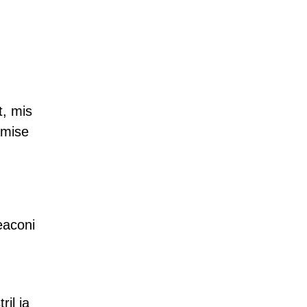
t, mis
amise
eaconi
il ja