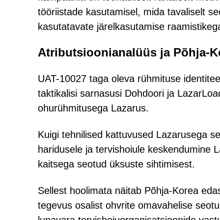
tööriistade kasutamisel, mida tavaliselt 
kasutatavate järelkasutamise raamistikeg
Atributsioonianalüüs ja Põhja-K
UAT-10027 taga oleva rühmituse identitee
taktikalisi sarnasusi Dohdoori ja LazarLoa
ohurühmitusega Lazarus.
Kuigi tehnilised kattuvused Lazarusega 
haridusele ja tervishoiule keskendumine La
kaitsega seotud üksuste sihtimisest.
Sellest hoolimata näitab Põhja-Korea eda
tegevus osalist ohvrite omavahelise seot