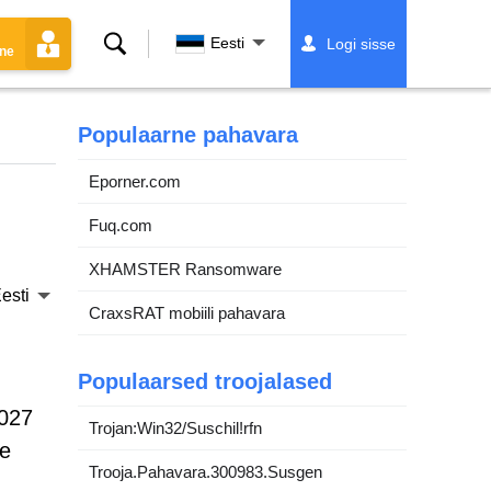
Otsing
Eesti
Logi sisse
ine
Populaarne pahavara
Eporner.com
Fuq.com
XHAMSTER Ransomware
esti
CraxsRAT mobiili pahavara
Populaarsed troojalased
0027
Trojan:Win32/Suschil!rfn
se
Trooja.Pahavara.300983.Susgen