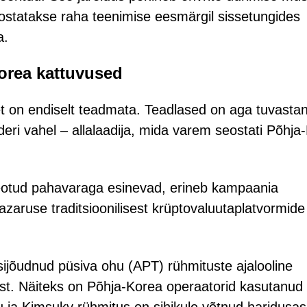
seostatakse raha teenimise eesmärgil sissetungides
a.
orea kattuvused
t on endiselt teadmata. Teadlased on aga tuvasta
deri vahel – allalaadija, mida varem seostati Põhja
seotud pahavaraga esinevad, erineb kampaania
zaruse traditsioonilisest krüptovaluutaplatvormide
sijõudnud püsiva ohu (APT) rühmituste ajalooline
ust. Näiteks on Põhja-Korea operaatorid kasutanud