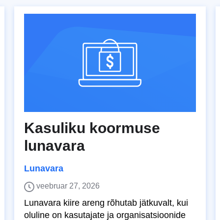
Kasuliku koormuse
lunavara
Lunavara
veebruar 27, 2026
Lunavara kiire areng rõhutab jätkuvalt, kui
oluline on kasutajate ja organisatsioonide