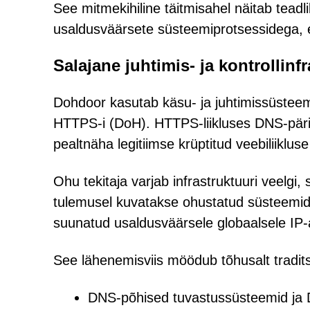
See mitmekihiline täitmisahel näitab tea
usaldusväärsete süsteemiprotsessidega, e
Salajane juhtimis- ja kontrollinf
Dohdoor kasutab käsu- ja juhtimissüstee
HTTPS-i (DoH). HTTPS-liikluses DNS-päri
pealtnäha legitiimse krüptitud veebiliiklus
Ohu tekitaja varjab infrastruktuuri veelgi
tulemusel kuvatakse ohustatud süsteemides
suunatud usaldusväärsele globaalsele IP-
See lähenemisviis möödub tõhusalt tradits
DNS-põhised tuvastussüsteemid ja 