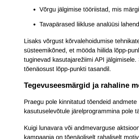
Võrgu jälgimise tööriistad, mis mär
Tavapärased liikluse analüüsi lahen
Lisaks võrgust kõrvalehoidumise tehnikate
süsteemikõned, et mööda hiilida lõpp-pun
tuginevad kasutajarežiimi API jälgimisele
tõenäosust lõpp-punkti tasandil.
Tegevuseesmärgid ja rahaline m
Praegu pole kinnitatud tõendeid andmete 
kasutuselevõtule järelprogrammina pole t
Kuigi lunavara või andmevarguse aktsiooni
kampaania on tõenäoliselt rahaliselt motiv