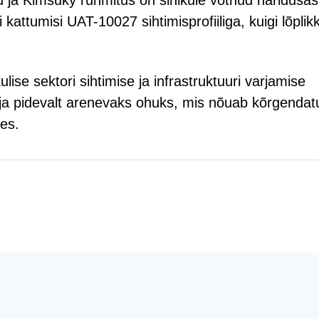
u ja Kimsuky rühmitus on sihikule võtnud haridusas
kattumisi UAT-10027 sihtimisprofiiliga, kuigi lõplik
ise sektori sihtimise ja infrastruktuuri varjamise
ja pidevalt arenevaks ohuks, mis nõuab kõrgendat
tes.