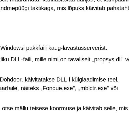
ndmepüügi taktikaga, mis lõpuks käivitab pahataht
 Windowsi pakkfaili kaug-lavastusserverist.
iku DLL-faili, mille nimi on tavaliselt „propsys.dll” v
i Dohdoor, käivitatakse DLL-i külglaadimise teel,
arfaile, näiteks „Fondue.exe”, „mblctr.exe” või
otse mällu teisese koormuse ja käivitab selle, mis