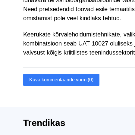
lunavara tervishoiuorganisatsioonide vast
Need pretsedendid toovad esile temaatilisi 
omistamist pole veel kindlaks tehtud.
Keerukate kõrvalehoidumistehnikate, valikul
kombinatsioon seab UAT-10027 oluliseks 
valvsust kõigis kriitilistes teenindussektori
Kuva kommentaaride vorm (0)
Trendikas