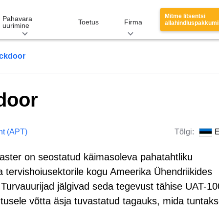
Mitme litsentsi
Pahavara
Toetus
Firma
allahindluspakkum
uurimine
ckdoor
door
ht (APT)
Tõlgi:
E
ster on seostatud käimasoleva pahatahtliku
 tervishoiusektorile kogu Ameerika Ühendriikides
 Turvauurijad jälgivad seda tegevust tähise UAT-1
usele võtta äsja tuvastatud tagauks, mida tuntak