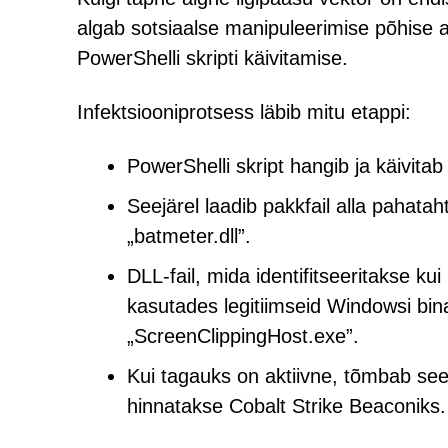
algab sotsiaalse manipuleerimise põhise a
PowerShelli skripti käivitamise.
Infektsiooniprotsess läbib mitu etappi:
PowerShelli skript hangib ja käivitab
Seejärel laadib pakkfail alla pahatahtl
„batmeter.dll”.
DLL-fail, mida identifitseeritakse ku
kasutades legitiimseid Windowsi bina
„ScreenClippingHost.exe”.
Kui tagauks on aktiivne, tõmbab see 
hinnatakse Cobalt Strike Beaconiks.