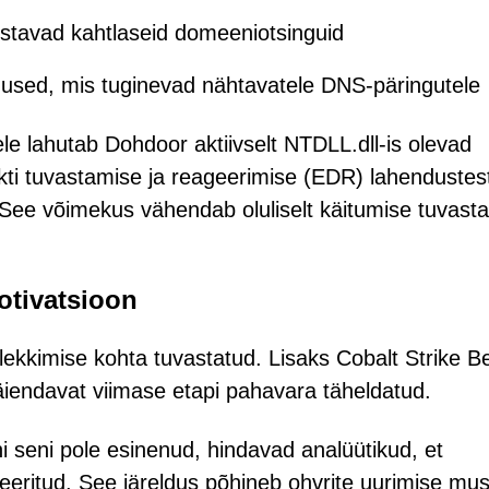
gistavad kahtlaseid domeeniotsinguid
dused, mis tuginevad nähtavatele DNS-päringutele
le lahutab Dohdoor aktiivselt NTDLL.dll-is olevad
kti tuvastamise ja reageerimise (EDR) lahendustes
. See võimekus vähendab oluliselt käitumise tuvast
otivatsioon
lekkimise kohta tuvastatud. Lisaks Cobalt Strike B
äiendavat viimase etapi pahavara täheldatud.
 seni pole esinenud, hindavad analüütikud, et
eeritud. See järeldus põhineb ohvrite uurimise mustr