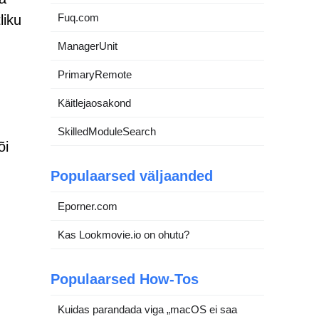
Fuq.com
liku
ManagerUnit
PrimaryRemote
Käitlejaosakond
SkilledModuleSearch
õi
Populaarsed väljaanded
Eporner.com
Kas Lookmovie.io on ohutu?
Populaarsed How-Tos
Kuidas parandada viga „macOS ei saa