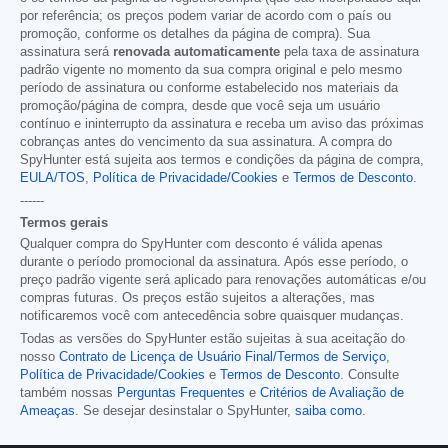
por referência; os preços podem variar de acordo com o país ou
promoção, conforme os detalhes da página de compra). Sua
assinatura será
renovada automaticamente
pela taxa de assinatura
padrão vigente no momento da sua compra original e pelo mesmo
período de assinatura ou conforme estabelecido nos materiais da
promoção/página de compra, desde que você seja um usuário
contínuo e ininterrupto da assinatura e receba um aviso das próximas
cobranças antes do vencimento da sua assinatura. A compra do
SpyHunter está sujeita aos termos e condições da página de compra,
EULA/TOS
,
Política de Privacidade/Cookies
e
Termos de Desconto
.
------
Termos gerais
Qualquer compra do SpyHunter com desconto é válida apenas
durante o período promocional da assinatura. Após esse período, o
preço padrão vigente será aplicado para renovações automáticas e/ou
compras futuras. Os preços estão sujeitos a alterações, mas
notificaremos você com antecedência sobre quaisquer mudanças.
Todas as versões do SpyHunter estão sujeitas à sua aceitação do
nosso
Contrato de Licença de Usuário Final/Termos de Serviço
,
Política de Privacidade/Cookies
e
Termos de Desconto
. Consulte
também nossas
Perguntas Frequentes
e
Critérios de Avaliação de
Ameaças
. Se desejar desinstalar o SpyHunter,
saiba como
.