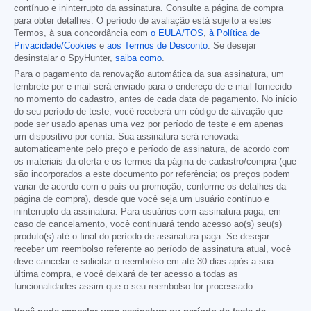
contínuo e ininterrupto da assinatura. Consulte a página de compra
para obter detalhes. O período de avaliação está sujeito a estes
Termos, à sua concordância com
o EULA/TOS
,
à Política de
Privacidade/Cookies
e
aos Termos de Desconto
. Se desejar
desinstalar o SpyHunter,
saiba como
.
Para o pagamento da renovação automática da sua assinatura, um
lembrete por e-mail será enviado para o endereço de e-mail fornecido
no momento do cadastro, antes de cada data de pagamento. No início
do seu período de teste, você receberá um código de ativação que
pode ser usado apenas uma vez por período de teste e em apenas
um dispositivo por conta. Sua assinatura será renovada
automaticamente pelo preço e período de assinatura, de acordo com
os materiais da oferta e os termos da página de cadastro/compra (que
são incorporados a este documento por referência; os preços podem
variar de acordo com o país ou promoção, conforme os detalhes da
página de compra), desde que você seja um usuário contínuo e
ininterrupto da assinatura. Para usuários com assinatura paga, em
caso de cancelamento, você continuará tendo acesso ao(s) seu(s)
produto(s) até o final do período de assinatura paga. Se desejar
receber um reembolso referente ao período de assinatura atual, você
deve cancelar e solicitar o reembolso em até 30 dias após a sua
última compra, e você deixará de ter acesso a todas as
funcionalidades assim que o seu reembolso for processado.