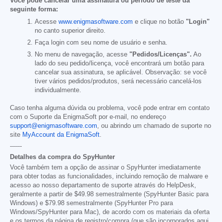
Você pode cancelar uma assinatura ou período de teste da
seguinte forma:
Acesse
www.enigmasoftware.com
e clique no botão
"Login"
no canto superior direito.
Faça login com seu nome de usuário e senha.
No menu de navegação, acesse
"Pedidos/Licenças".
Ao
lado do seu pedido/licença, você encontrará um botão para
cancelar sua assinatura, se aplicável. Observação: se você
tiver vários pedidos/produtos, será necessário cancelá-los
individualmente.
Caso tenha alguma dúvida ou problema, você pode entrar em contato
com o Suporte da EnigmaSoft por e-mail, no endereço
support@enigmasoftware.com
, ou abrindo um chamado de suporte no
site
MyAccount da EnigmaSoft
.
------
Detalhes da compra do SpyHunter
Você também tem a opção de assinar o SpyHunter imediatamente
para obter todas as funcionalidades, incluindo remoção de malware e
acesso ao nosso departamento de suporte através do HelpDesk,
geralmente a partir de
$49.98
semestralmente (SpyHunter Basic para
Windows) e
$79.98
semestralmente (SpyHunter Pro para
Windows/SpyHunter para Mac), de acordo com os materiais da oferta
e os termos da página de registro/compra (que são incorporados aqui