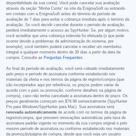
disponibilidade da sua conta). Você pode cancelar sua avaliação
através da seção "Minha Conta" no site da EnigmaSoft ou entrando
em contato com a EnigmaSoft antes do término do período de
avaliação de 7 dias para evitar a cobrança imediata após o término da
avaliação. Se você decidir cancelar durante o período de avaliação,
perderá imediatamente o acesso ao SpyHunter. Se, por algum motivo,
você acreditar que uma cobrança indevida foi efetuada (o que pode
ocorrer devido a problemas de administração do sistema, por
exemplo), você também poderá cancelar e receber um reembolso
integral a qualquer momento dentro de 30 dias a partir da data da
compra. Consulte as
Perguntas Frequentes
.
Ao final do período de avaliação, você será cobrado imediatamente
pelo preço e período de assinatura conforme estabelecido nos
materiais da oferta e nos termos da página de registro/compra (que
são incorporados aqui por referência; os preços podem variar de
acordo com o país ou promoção, conforme detalhes na página de
compra), caso não tenha cancelado a assinatura dentro do prazo. Os
preços geralmente começam em
$79.98
semestralmente (SpyHunter
Pro para Windows/SpyHunter para Mac). Sua assinatura será
renovada automaticamente
de acordo com os termos da página de
registro/compra, que preveem renovações automáticas pela taxa de
assinatura padrão vigente no momento da sua compra original e pelo
mesmo período de assinatura ou conforme estabelecido nos materiais
da promoção/página de compra, desde que você seja um usuário