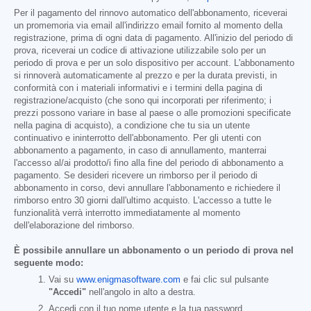
Per il pagamento del rinnovo automatico dell'abbonamento, riceverai
un promemoria via email all'indirizzo email fornito al momento della
registrazione, prima di ogni data di pagamento. All'inizio del periodo di
prova, riceverai un codice di attivazione utilizzabile solo per un
periodo di prova e per un solo dispositivo per account. L'abbonamento
si rinnoverà automaticamente al prezzo e per la durata previsti, in
conformità con i materiali informativi e i termini della pagina di
registrazione/acquisto (che sono qui incorporati per riferimento; i
prezzi possono variare in base al paese o alle promozioni specificate
nella pagina di acquisto), a condizione che tu sia un utente
continuativo e ininterrotto dell'abbonamento. Per gli utenti con
abbonamento a pagamento, in caso di annullamento, manterrai
l'accesso al/ai prodotto/i fino alla fine del periodo di abbonamento a
pagamento. Se desideri ricevere un rimborso per il periodo di
abbonamento in corso, devi annullare l'abbonamento e richiedere il
rimborso entro 30 giorni dall'ultimo acquisto. L'accesso a tutte le
funzionalità verrà interrotto immediatamente al momento
dell'elaborazione del rimborso.
È possibile annullare un abbonamento o un periodo di prova nel
seguente modo:
Vai su
www.enigmasoftware.com
e fai clic sul pulsante
"Accedi"
nell'angolo in alto a destra.
Accedi con il tuo nome utente e la tua password.