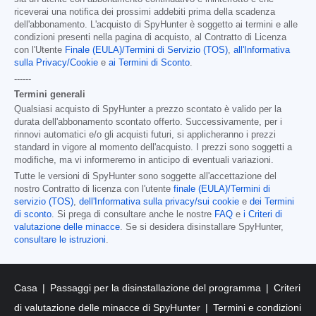
riceverai una notifica dei prossimi addebiti prima della scadenza
dell'abbonamento. L'acquisto di SpyHunter è soggetto ai termini e alle
condizioni presenti nella pagina di acquisto, al Contratto di Licenza
con l'Utente
Finale (EULA)/Termini di Servizio (TOS)
,
all'Informativa
sulla Privacy/Cookie
e
ai Termini di Sconto
.
------
Termini generali
Qualsiasi acquisto di SpyHunter a prezzo scontato è valido per la
durata dell'abbonamento scontato offerto. Successivamente, per i
rinnovi automatici e/o gli acquisti futuri, si applicheranno i prezzi
standard in vigore al momento dell'acquisto. I prezzi sono soggetti a
modifiche, ma vi informeremo in anticipo di eventuali variazioni.
Tutte le versioni di SpyHunter sono soggette all'accettazione del
nostro Contratto di licenza con l'utente
finale (EULA)/Termini di
servizio (TOS)
,
dell'Informativa sulla privacy/sui cookie
e
dei Termini
di sconto
. Si prega di consultare anche le nostre
FAQ
e
i Criteri di
valutazione delle minacce
. Se si desidera disinstallare SpyHunter,
consultare le istruzioni
.
Casa
Passaggi per la disinstallazione del programma
Criteri
di valutazione delle minacce di SpyHunter
Termini e condizioni