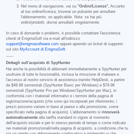
Nel menu di navigazione, vai su
"Ordini/Licenze".
Accanto
al tuo ordine/licenza, troverai un pulsante per annullare
l'abbonamento, se applicabile. Nota: se hai più
ordini/prodotti, dovrai annullarli singolarmente.
In caso di domande o problemi, è possibile contattare l'assistenza
clienti di EnigmaSoft via e-mail all'indirizzo
support@enigmasoftware.com
oppure aprendo un ticket di supporto
sul sito
MyAccount di EnigmaSoft
.
------
Dettagli sull'acquisto di SpyHunter
Hai anche la possibilità di abbonarti immediatamente a SpyHunter per
usufruire di tutte le funzionalità, inclusa la rimozione di malware e
l'accesso al nostro servizio di assistenza tramite HelpDesk, a partire
da
$49.98
semestrali (SpyHunter Basic per Windows) e
$79.98
semestrali (SpyHunter Pro per Windows/SpyHunter per Mac), in
conformità con i materiali informativi e i termini della pagina di
registrazione/acquisto (che sono qui incorporati per riferimento; i
prezzi possono variare in base al paese o alla promozione, come
specificato nella pagina di acquisto). L'abbonamento si
rinnoverà
automaticamente
alla tariffa standard in vigore al momento
dell'acquisto iniziale e per lo stesso periodo di tempo o come indicato
nei materiali promozionali/nella pagina di acquisto, a condizione che tu
sia un utente con abbonamento continuativo e ininterrotto e che