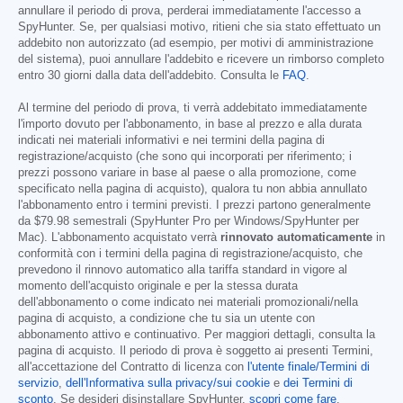
annullare il periodo di prova, perderai immediatamente l'accesso a
SpyHunter. Se, per qualsiasi motivo, ritieni che sia stato effettuato un
addebito non autorizzato (ad esempio, per motivi di amministrazione
del sistema), puoi annullare l'addebito e ricevere un rimborso completo
entro 30 giorni dalla data dell'addebito. Consulta le
FAQ
.
Al termine del periodo di prova, ti verrà addebitato immediatamente
l'importo dovuto per l'abbonamento, in base al prezzo e alla durata
indicati nei materiali informativi e nei termini della pagina di
registrazione/acquisto (che sono qui incorporati per riferimento; i
prezzi possono variare in base al paese o alla promozione, come
specificato nella pagina di acquisto), qualora tu non abbia annullato
l'abbonamento entro i termini previsti. I prezzi partono generalmente
da
$79.98
semestrali (SpyHunter Pro per Windows/SpyHunter per
Mac). L'abbonamento acquistato verrà
rinnovato automaticamente
in
conformità con i termini della pagina di registrazione/acquisto, che
prevedono il rinnovo automatico alla tariffa standard in vigore al
momento dell'acquisto originale e per la stessa durata
dell'abbonamento o come indicato nei materiali promozionali/nella
pagina di acquisto, a condizione che tu sia un utente con
abbonamento attivo e continuativo. Per maggiori dettagli, consulta la
pagina di acquisto. Il periodo di prova è soggetto ai presenti Termini,
all'accettazione del Contratto di licenza con
l'utente finale/Termini di
servizio
,
dell'Informativa sulla privacy/sui cookie
e
dei Termini di
sconto
. Se desideri disinstallare SpyHunter,
scopri come fare
.