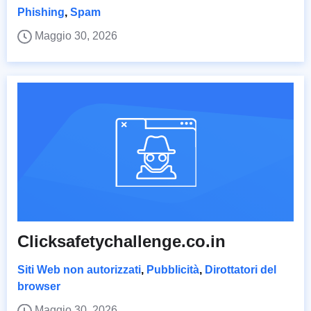
Phishing
,
Spam
Maggio 30, 2026
Clicksafetychallenge.co.in
Siti Web non autorizzati
,
Pubblicità
,
Dirottatori del
browser
Maggio 30, 2026