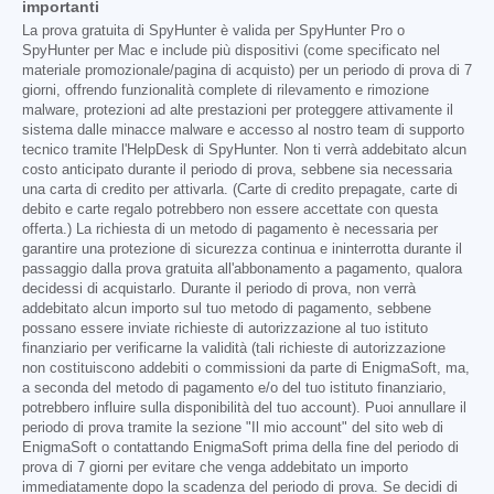
importanti
La prova gratuita di SpyHunter è valida per SpyHunter Pro o
SpyHunter per Mac e include più dispositivi (come specificato nel
materiale promozionale/pagina di acquisto) per un periodo di prova di 7
giorni, offrendo funzionalità complete di rilevamento e rimozione
malware, protezioni ad alte prestazioni per proteggere attivamente il
sistema dalle minacce malware e accesso al nostro team di supporto
tecnico tramite l'HelpDesk di SpyHunter. Non ti verrà addebitato alcun
costo anticipato durante il periodo di prova, sebbene sia necessaria
una carta di credito per attivarla. (Carte di credito prepagate, carte di
debito e carte regalo potrebbero non essere accettate con questa
offerta.) La richiesta di un metodo di pagamento è necessaria per
garantire una protezione di sicurezza continua e ininterrotta durante il
passaggio dalla prova gratuita all'abbonamento a pagamento, qualora
decidessi di acquistarlo. Durante il periodo di prova, non verrà
addebitato alcun importo sul tuo metodo di pagamento, sebbene
possano essere inviate richieste di autorizzazione al tuo istituto
finanziario per verificarne la validità (tali richieste di autorizzazione
non costituiscono addebiti o commissioni da parte di EnigmaSoft, ma,
a seconda del metodo di pagamento e/o del tuo istituto finanziario,
potrebbero influire sulla disponibilità del tuo account). Puoi annullare il
periodo di prova tramite la sezione "Il mio account" del sito web di
EnigmaSoft o contattando EnigmaSoft prima della fine del periodo di
prova di 7 giorni per evitare che venga addebitato un importo
immediatamente dopo la scadenza del periodo di prova. Se decidi di