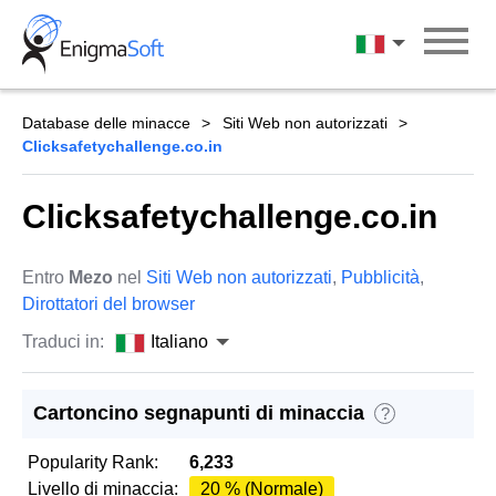
Skip
to
Italiano
content
Database delle minacce
Siti Web non autorizzati
Clicksafetychallenge.co.in
Clicksafetychallenge.co.in
Entro
Mezo
nel
Siti Web non autorizzati
,
Pubblicità
,
Dirottatori del browser
Traduci in:
Italiano
Cartoncino segnapunti di minaccia
?
Popularity Rank:
6,233
Livello di minaccia:
20 % (Normale)