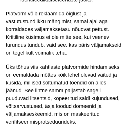
Platvorm võib reklaamida õiglust ja
vastutustundlikku mängimist, samal ajal aga
korraldades väljamaksetasu nõudvat pettust.
Kriitiline küsimus ei ole mitte see, kui veenev
turundus tundub, vaid see, kas päris väljamakseid
on tegelikult võimalik teha.
Üks tõhus viis kahtlaste platvormide hindamiseks
on eemaldada mõttes kõik lehel olevad väited ja
küsida, millised sõltumatud tõendid on alles
jäänud. See lihtne samm paljastab sageli
puuduvad litsentsid, kopeeritud saidi kujundused,
võltsarvustused, äsja loodud domeenid ja
väljamakseskeemid, mis on maskeeritud
verifitseerimisprotseduurideks.