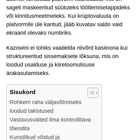
sageli maskeeritud süütuteks töötlemisetappideks
või kinnitusmeetmeteks. Kui krüptovaluuta on
platvormile üle kantud, jääb kuvatav saldo vaid
ekraanil olevaks numbriks.
Kazowini ei tohiks vaadelda niivõrd kasiinona kui
struktureeritud sissemaksete lõksuna, mis on
loodud usalduse ja kiireloomulisuse
ärakasutamiseks.
Sisukord
Rohkem raha väljavõtmiseks
loodud takistused
Vastavusväited ilma kontrollitava
tõendita
Kunstlikud võidud ja