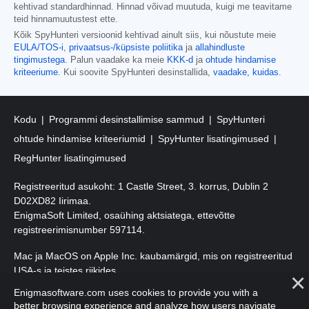
kehtivad standardhinnad. Hinnad võivad muutuda, kuigi me teavitame
teid hinnamuutustest ette.
Kõik SpyHunteri versioonid kehtivad ainult siis, kui nõustute meie
EULA/TOS-i
,
privaatsus-/küpsiste poliitika
ja
allahindluste
tingimustega
. Palun vaadake ka meie
KKK-d
ja
ohtude hindamise
kriteeriume
. Kui soovite SpyHunteri desinstallida,
vaadake, kuidas
.
Kodu
Programmi desinstallimise sammud
SpyHunteri
ohtude hindamise kriteeriumid
SpyHunter lisatingimused
RegHunter lisatingimused
Registreeritud asukoht: 1 Castle Street, 3. korrus, Dublin 2
D02XD82 Iirimaa.
EnigmaSoft Limited, osaühing aktsiatega, ettevõtte
registreerimisnumber 597114.
Mac ja MacOS on Apple Inc. kaubamärgid, mis on registreeritud
USA-s ja teistes riikides.
Enigmasoftware.com uses cookies to provide you with a
Autoriõigus 2016-
2026
. EnigmaSoft Ltd. Kõik õigused kaitstud.
better browsing experience and analyze how users navigate