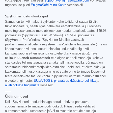
võtta e-posti teel aadressil
support@enigmasoftware.com
või avades
tugiteenuse pileti
EnigmaSofti Minu Konto
veebisaidil.
------
SpyHunteri ostu üksikasjad
Samuti on teil võimalus SpyHunter kohe tellida, et saada täielik
funktsionaalsus, sealhulgas pahavara eemaldamine ja juurdepääs
meie tugiosakonnale meie abikeskuse kaudu, tavaliselt alates
$49.98
poolaastas (SpyHunter Basic Windows) ja
$79.98
poolaastas
(SpyHunter Pro Windows/SpyHunter Macile) vastavalt
pakkumismaterjalidele ja registreerimis-/ostulehe tingimustele (mis on
käesolevasse viitena lisatud; hinnakujundus võib riigiti või
kampaaniapõhiselt erineda iga ostulehe üksikasjade järgi). Teie
tellimus
uueneb automaatselt
teie algse ostutellimuse ajal kehtiva
standardse tellimistasuga ja samaks tellimisperioodiks või nagu on
sätestatud reklaamimaterjalides/ostulehel, eeldusel, et olete pidev ja
katkematu tellimuse kasutaja ning et saate enne tellimuse lõppemist
teate eelseisvate tasude kohta. SpyHunteri ostmine toimub ostulehel
olevate tingimuste,
EULA/TOS-i
,
privaatsus-/küpsiste poliitika
ja
allahindluste tingimuste
kohaselt.
------
Üldtingimused
Kõik SpyHunteri soodushinnaga ostud kehtivad pakutava
soodushinnaga tellimusperioodi jooksul. Pärast seda kehtivad
automaatsetele uuendustele ja/või tulevastele ostudele sel ajal