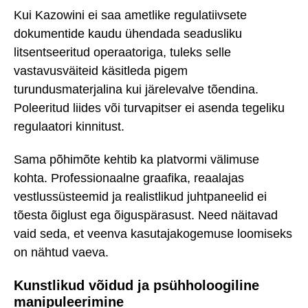
Kui Kazowini ei saa ametlike regulatiivsete
dokumentide kaudu ühendada seadusliku
litsentseeritud operaatoriga, tuleks selle
vastavusväiteid käsitleda pigem
turundusmaterjalina kui järelevalve tõendina.
Poleeritud liides või turvapitser ei asenda tegeliku
regulaatori kinnitust.
Sama põhimõte kehtib ka platvormi välimuse
kohta. Professionaalne graafika, reaalajas
vestlussüsteemid ja realistlikud juhtpaneelid ei
tõesta õiglust ega õiguspärasust. Need näitavad
vaid seda, et veenva kasutajakogemuse loomiseks
on nähtud vaeva.
Kunstlikud võidud ja psühholoogiline
manipuleerimine