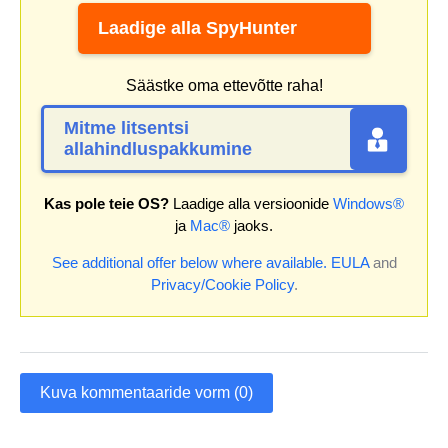
Laadige alla SpyHunter
Säästke oma ettevõtte raha!
Mitme litsentsi
allahindluspakkumine
Kas pole teie OS?
Laadige alla versioonide
Windows®
ja
Mac®
jaoks.
See additional offer below where available.
EULA
and
Privacy/Cookie Policy
.
Kuva kommentaaride vorm (0)