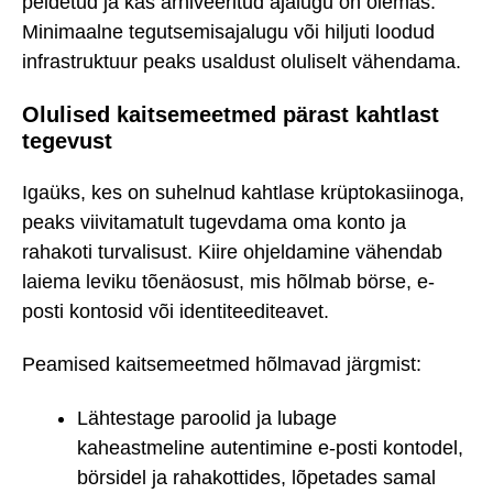
peidetud ja kas arhiveeritud ajalugu on olemas.
Minimaalne tegutsemisajalugu või hiljuti loodud
infrastruktuur peaks usaldust oluliselt vähendama.
Olulised kaitsemeetmed pärast kahtlast
tegevust
Igaüks, kes on suhelnud kahtlase krüptokasiinoga,
peaks viivitamatult tugevdama oma konto ja
rahakoti turvalisust. Kiire ohjeldamine vähendab
laiema leviku tõenäosust, mis hõlmab börse, e-
posti kontosid või identiteediteavet.
Peamised kaitsemeetmed hõlmavad järgmist:
Lähtestage paroolid ja lubage
kaheastmeline autentimine e-posti kontodel,
börsidel ja rahakottides, lõpetades samal