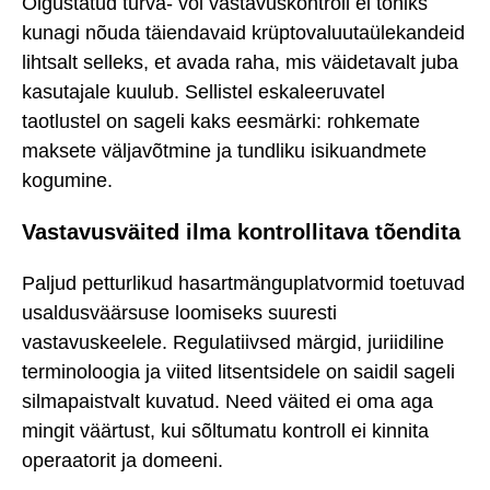
Õigustatud turva- või vastavuskontroll ei tohiks
kunagi nõuda täiendavaid krüptovaluutaülekandeid
lihtsalt selleks, et avada raha, mis väidetavalt juba
kasutajale kuulub. Sellistel eskaleeruvatel
taotlustel on sageli kaks eesmärki: rohkemate
maksete väljavõtmine ja tundliku isikuandmete
kogumine.
Vastavusväited ilma kontrollitava tõendita
Paljud petturlikud hasartmänguplatvormid toetuvad
usaldusväärsuse loomiseks suuresti
vastavuskeelele. Regulatiivsed märgid, juriidiline
terminoloogia ja viited litsentsidele on saidil sageli
silmapaistvalt kuvatud. Need väited ei oma aga
mingit väärtust, kui sõltumatu kontroll ei kinnita
operaatorit ja domeeni.