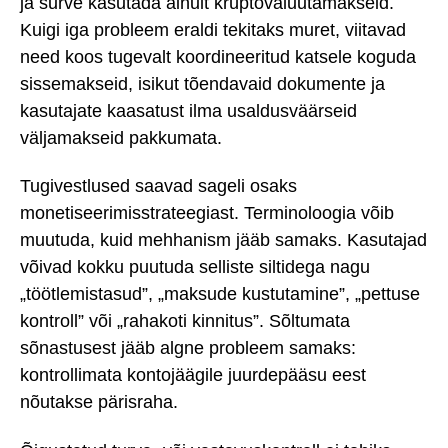
ja surve kasutada ainult krüptovaluutamakseid.
Kuigi iga probleem eraldi tekitaks muret, viitavad
need koos tugevalt koordineeritud katsele koguda
sissemakseid, isikut tõendavaid dokumente ja
kasutajate kaasatust ilma usaldusväärseid
väljamakseid pakkumata.
Tugivestlused saavad sageli osaks
monetiseerimisstrateegiast. Terminoloogia võib
muutuda, kuid mehhanism jääb samaks. Kasutajad
võivad kokku puutuda selliste siltidega nagu
„töötlemistasud”, „maksude kustutamine”, „pettuse
kontroll” või „rahakoti kinnitus”. Sõltumata
sõnastusest jääb algne probleem samaks:
kontrollimata kontojäägile juurdepääsu eest
nõutakse pärisraha.