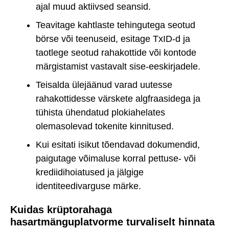
ajal muud aktiivsed seansid.
Teavitage kahtlaste tehingutega seotud
börse või teenuseid, esitage TxID-d ja
taotlege seotud rahakottide või kontode
märgistamist vastavalt sise-eeskirjadele.
Teisalda ülejäänud varad uutesse
rahakottidesse värskete algfraasidega ja
tühista ühendatud plokiahelates
olemasolevad tokenite kinnitused.
Kui esitati isikut tõendavad dokumendid,
paigutage võimaluse korral pettuse- või
krediidihoiatused ja jälgige
identiteedivarguse märke.
Kuidas krüptorahaga
hasartmänguplatvorme turvaliselt hinnata