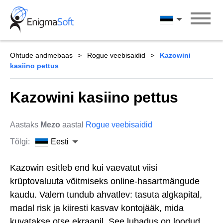
Skip
to
Eesti
content
Ohtude andmebaas
Rogue veebisaidid
Kazowini
kasiino pettus
Kazowini kasiino pettus
Aastaks
Mezo
aastal
Rogue veebisaidid
Tõlgi:
Eesti
Kazowin esitleb end kui vaevatut viisi
krüptovaluuta võitmiseks online-hasartmängude
kaudu. Valem tundub ahvatlev: tasuta algkapital,
madal risk ja kiiresti kasvav kontojääk, mida
kuvatakse otse ekraanil. See lubadus on loodud