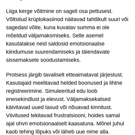
Liiga kerge võitmine on sageli osa pettusest.
Võltsitud krüptokasiinod näitavad tahtlikult suuri või
sagedasi võite, kuna kuvatav summa ei ole
mõeldud väljamaksmiseks. Selle asemel
kasutatakse neid saldosid emotsionaalse
kiindumuse suurendamiseks ja täiendavate
sissemaksete soodustamiseks.
Protsess järgib tavaliselt etteaimatavat järjestust.
Kasutajaid meelitavad helded boonused ja lihtne
registreerimine. Simuleeritud edu loob
enesekindlust ja elevust. Väljamaksekatsed
käivitavad uued tasud või nõuavad kinnitust.
Viivitused tekitavad frustratsiooni, hoides samal
ajal ohvri emotsionaalselt kaasatuna. Mõnel juhul
kaob tehing lõpuks või läheb uue nime alla.