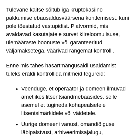
Tulevane kaitse sõltub iga krüptokasiino
pakkumise ebausaldusväärsena kohtlemisest, kuni
pole tõestatud vastupidist. Platvormid, mis
avaldavad kasutajatele survet kiireloomulisuse,
ülemääraste boonuste või garanteeritud
väljamaksetega, väärivad rangemat kontrolli.
Enne mis tahes hasartmängusaidi usaldamist
tuleks eraldi kontrollida mitmeid tegureid:
Veenduge, et operaator ja domeen ilmuvad
ametlikes litsentsiandmebaasides, selle
asemel et tugineda kohapealsetele
litsentsimärkidele või väidetele.
Uurige domeeni vanust, omandiõiguse
läbipaistvust, arhiveerimisajalugu,