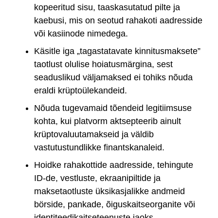
kopeeritud sisu, taaskasutatud pilte ja
kaebusi, mis on seotud rahakoti aadresside
või kasiinode nimedega.
Käsitle iga „tagastatavate kinnitusmaksete”
taotlust olulise hoiatusmärgina, sest
seaduslikud väljamaksed ei tohiks nõuda
eraldi krüptoülekandeid.
Nõuda tugevamaid tõendeid legitiimsuse
kohta, kui platvorm aktsepteerib ainult
krüptovaluutamakseid ja väldib
vastutustundlikke finantskanaleid.
Hoidke rahakottide aadresside, tehingute
ID-de, vestluste, ekraanipiltide ja
maksetaotluste üksikasjalikke andmeid
börside, pankade, õiguskaitseorganite või
identiteedikaitseteenuste jaoks.