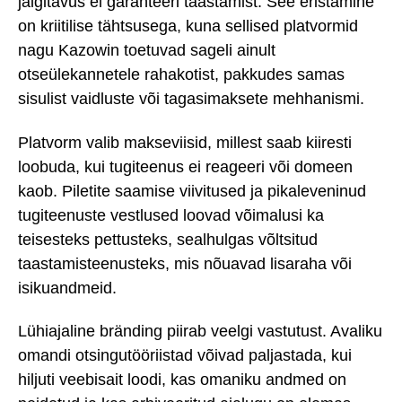
jälgitavus ei garanteeri taastamist. See eristamine
on kriitilise tähtsusega, kuna sellised platvormid
nagu Kazowin toetuvad sageli ainult
otseülekannetele rahakotist, pakkudes samas
sisulist vaidluste või tagasimaksete mehhanismi.
Platvorm valib makseviisid, millest saab kiiresti
loobuda, kui tugiteenus ei reageeri või domeen
kaob. Piletite saamise viivitused ja pikaleveninud
tugiteenuste vestlused loovad võimalusi ka
teisesteks pettusteks, sealhulgas võltsitud
taastamisteenusteks, mis nõuavad lisaraha või
isikuandmeid.
Lühiajaline bränding piirab veelgi vastutust. Avaliku
omandi otsingutööriistad võivad paljastada, kui
hiljuti veebisait loodi, kas omaniku andmed on