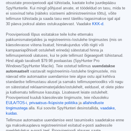
otsustate prooviperioodi ajal tühistada, kaotate kohe juurdepääsu
SpyHunterile. Kui mingil põhjusel arvate, et töödeldud on tasu, mida te
ei soovinud teha (näiteks süsteemi administreerimise tõttu), võite
tellimuse tühistada ja saada tasu eest täieliku tagasimakse igal ajal
30 päeva jooksul alates ostukuupäevast. Vaadake
KKK-d
.
Prooviperioodi lõpus esitatakse teile kohe ettemaks
pakkumismaterjalides ja registreerimis-/ostulehe tingimustes (mis on
käesolevasse viitena lisatud; hinnakujundus võib riigiti või
kampaaniapõhiselt ostulehelt erineda) sätestatud hinna ja
tellimusperioodi ulatuses, kui te pole tellimust õigeaegselt tühistanud.
Hind algab tavaliselt
$79.98
poolaastas (SpyHunter Pro
Windows/SpyHunter Macile). Teie ostetud tellimus
uuendatakse
automaatselt
vastavalt registreerimis-/ostulehe tingimustele, mis
näevad ette automaatse uuendamise teie algse ostu ajal kehtiva
standardse tellimustasu alusel ja samaks tellimusperioodiks või nagu
on sätestatud reklaamimaterjalides/ostulehelt, eeldusel, et olete pidev
ja katkematu tellimuse kasutaja. Lisateavet leiate ostulehelt.
Prooviperiood kuulub käesolevate tingimuste, teie nõusoleku
EULA/TOS-i,
privaatsus-/küpsiste poliitika
ja
allahindluste
tingimustega
alla. Kui soovite SpyHunteri desinstallida,
vaadake,
kuidas
.
Tellimuse automaatse uuendamise eest tasumiseks saadetakse enne
iga maksekuupäeva registreerimisel esitatud e-posti aadressile
meeldetuletus e-posti teel. Prooviperioodi alguses saate