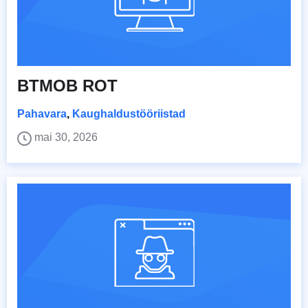
BTMOB ROT
Pahavara
,
Kaughaldustööriistad
mai 30, 2026