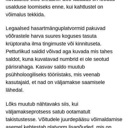
usalduse loomiseks enne, kui kahtlustel on
võimalus tekkida.
Legaalsed hasartmänguplatvormid pakuvad
võõrastele harva suures koguses tasuta
krüptoraha ilma tingimuste või kinnituseta.
Petturlikud saidid võivad aga kuvada mis tahes
saldot, kuna kuvatavad numbrid ei ole seotud
pärisrahaga. Kasvav saldo muutub
psühholoogiliseks tööriistaks, mis veenab
kasutajaid, et nad on väljamakse saamisele
lähedal.
Lõks muutub nähtavaks siis, kui
väljamakseprotsess satub ootamatult
takistustesse. Võitudele juurdepääsu võimaldamise
asemel kehtestab platvorm lisanõuded, mis on