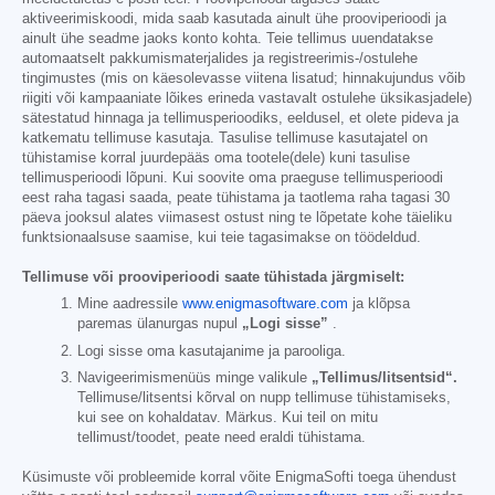
aktiveerimiskoodi, mida saab kasutada ainult ühe prooviperioodi ja
ainult ühe seadme jaoks konto kohta. Teie tellimus uuendatakse
automaatselt pakkumismaterjalides ja registreerimis-/ostulehe
tingimustes (mis on käesolevasse viitena lisatud; hinnakujundus võib
riigiti või kampaaniate lõikes erineda vastavalt ostulehe üksikasjadele)
sätestatud hinnaga ja tellimusperioodiks, eeldusel, et olete pideva ja
katkematu tellimuse kasutaja. Tasulise tellimuse kasutajatel on
tühistamise korral juurdepääs oma tootele(dele) kuni tasulise
tellimusperioodi lõpuni. Kui soovite oma praeguse tellimusperioodi
eest raha tagasi saada, peate tühistama ja taotlema raha tagasi 30
päeva jooksul alates viimasest ostust ning te lõpetate kohe täieliku
funktsionaalsuse saamise, kui teie tagasimakse on töödeldud.
Tellimuse või prooviperioodi saate tühistada järgmiselt:
Mine aadressile
www.enigmasoftware.com
ja klõpsa
paremas ülanurgas nupul
„Logi sisse”
.
Logi sisse oma kasutajanime ja parooliga.
Navigeerimismenüüs minge valikule
„Tellimus/litsentsid“.
Tellimuse/litsentsi kõrval on nupp tellimuse tühistamiseks,
kui see on kohaldatav. Märkus. Kui teil on mitu
tellimust/toodet, peate need eraldi tühistama.
Küsimuste või probleemide korral võite EnigmaSofti toega ühendust