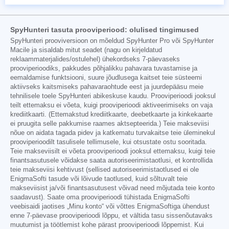
SpyHunteri tasuta prooviperiood: olulised tingimused
SpyHunteri prooviversioon on mõeldud SpyHunter Pro või SpyHunter
Macile ja sisaldab mitut seadet (nagu on kirjeldatud
reklaammaterjalides/ostulehel) ühekordseks 7-päevaseks
prooviperioodiks, pakkudes põhjalikku pahavara tuvastamise ja
eemaldamise funktsiooni, suure jõudlusega kaitset teie süsteemi
aktiivseks kaitsmiseks pahavaraohtude eest ja juurdepääsu meie
tehnilisele toele SpyHunteri abikeskuse kaudu. Prooviperioodi jooksul
teilt ettemaksu ei võeta, kuigi prooviperioodi aktiveerimiseks on vaja
krediitkaarti. (Ettemakstud krediitkaarte, deebetkaarte ja kinkekaarte
ei pruugita selle pakkumise raames aktsepteerida.) Teie makseviisi
nõue on aidata tagada pidev ja katkematu turvakaitse teie üleminekul
prooviperioodilt tasulisele tellimusele, kui otsustate ostu sooritada.
Teie makseviisilt ei võeta prooviperioodi jooksul ettemaksu, kuigi teie
finantsasutusele võidakse saata autoriseerimistaotlusi, et kontrollida
teie makseviisi kehtivust (sellised autoriseerimistaotlused ei ole
EnigmaSofti tasude või lõivude taotlused, kuid sõltuvalt teie
makseviisist ja/või finantsasutusest võivad need mõjutada teie konto
saadavust). Saate oma prooviperioodi tühistada EnigmaSofti
veebisaidi jaotises „Minu konto“ või võttes EnigmaSoftiga ühendust
enne 7-päevase prooviperioodi lõppu, et vältida tasu sissenõutavaks
muutumist ja töötlemist kohe pärast prooviperioodi lõppemist. Kui