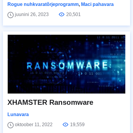
Rogue nuhkvaratõrjeprogramm
,
Maci pahavara
juunini 26, 2023
20,501
XHAMSTER Ransomware
Lunavara
oktoober 11, 2022
19,559