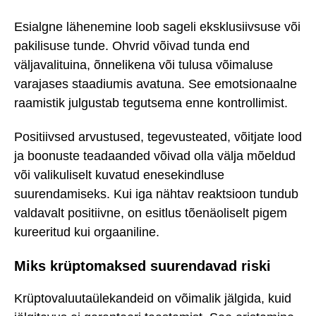
Esialgne lähenemine loob sageli eksklusiivsuse või
pakilisuse tunde. Ohvrid võivad tunda end
väljavalituina, õnnelikena või tulusa võimaluse
varajases staadiumis avatuna. See emotsionaalne
raamistik julgustab tegutsema enne kontrollimist.
Positiivsed arvustused, tegevusteated, võitjate lood
ja boonuste teadaanded võivad olla välja mõeldud
või valikuliselt kuvatud enesekindluse
suurendamiseks. Kui iga nähtav reaktsioon tundub
valdavalt positiivne, on esitlus tõenäoliselt pigem
kureeritud kui orgaaniline.
Miks krüptomaksed suurendavad riski
Krüptovaluutaülekandeid on võimalik jälgida, kuid