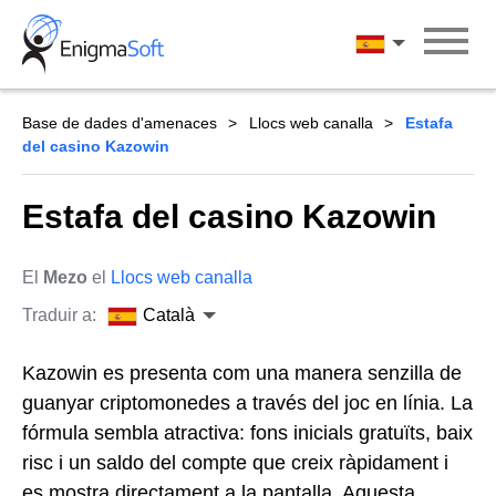
Skip
to
Català
content
Base de dades d'amenaces
Llocs web canalla
Estafa
del casino Kazowin
Estafa del casino Kazowin
El
Mezo
el
Llocs web canalla
Traduir a:
Català
Kazowin es presenta com una manera senzilla de
guanyar criptomonedes a través del joc en línia. La
fórmula sembla atractiva: fons inicials gratuïts, baix
risc i un saldo del compte que creix ràpidament i
es mostra directament a la pantalla. Aquesta