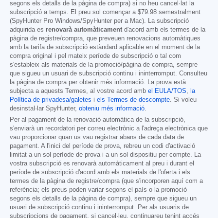
segons els detalls de la pàgina de compra) si no heu cancel·lat la
subscripció a temps. El preu sol començar a
$79.98
semestralment
(SpyHunter Pro Windows/SpyHunter per a Mac). La subscripció
adquirida es
renovarà automàticament
d'acord amb els termes de la
pàgina de registre/compra, que preveuen renovacions automàtiques
amb la tarifa de subscripció estàndard aplicable en el moment de la
compra original i pel mateix període de subscripció o tal com
s'estableix als materials de la promoció/pàgina de compra, sempre
que sigueu un usuari de subscripció continu i ininterromput. Consulteu
la pàgina de compra per obtenir més informació. La prova està
subjecta a aquests Termes, al vostre acord amb
el EULA/TOS
,
la
Política de privadesa/galetes
i
els Termes de descompte
. Si voleu
desinstal·lar SpyHunter,
obteniu més informació
.
Per al pagament de la renovació automàtica de la subscripció,
s'enviarà un recordatori per correu electrònic a l'adreça electrònica que
vau proporcionar quan us vau registrar abans de cada data de
pagament. A l'inici del període de prova, rebreu un codi d'activació
limitat a un sol període de prova i a un sol dispositiu per compte. La
vostra subscripció es renovarà automàticament al preu i durant el
període de subscripció d'acord amb els materials de l'oferta i els
termes de la pàgina de registre/compra (que s'incorporen aquí com a
referència; els preus poden variar segons el país o la promoció
segons els detalls de la pàgina de compra), sempre que sigueu un
usuari de subscripció continu i ininterromput. Per als usuaris de
subscripcions de pagament, si cancel·leu, continuareu tenint accés