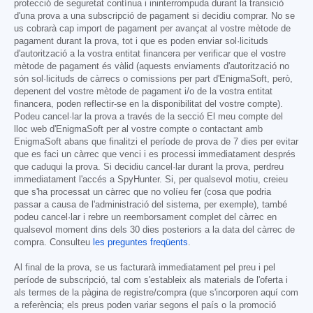
protecció de seguretat contínua i ininterrompuda durant la transició
d'una prova a una subscripció de pagament si decidiu comprar. No se
us cobrarà cap import de pagament per avançat al vostre mètode de
pagament durant la prova, tot i que es poden enviar sol·licituds
d'autorització a la vostra entitat financera per verificar que el vostre
mètode de pagament és vàlid (aquests enviaments d'autorització no
són sol·licituds de càrrecs o comissions per part d'EnigmaSoft, però,
depenent del vostre mètode de pagament i/o de la vostra entitat
financera, poden reflectir-se en la disponibilitat del vostre compte).
Podeu cancel·lar la prova a través de la secció El meu compte del
lloc web d'EnigmaSoft per al vostre compte o contactant amb
EnigmaSoft abans que finalitzi el període de prova de 7 dies per evitar
que es faci un càrrec que venci i es processi immediatament després
que caduqui la prova. Si decidiu cancel·lar durant la prova, perdreu
immediatament l'accés a SpyHunter. Si, per qualsevol motiu, creieu
que s'ha processat un càrrec que no volíeu fer (cosa que podria
passar a causa de l'administració del sistema, per exemple), també
podeu cancel·lar i rebre un reemborsament complet del càrrec en
qualsevol moment dins dels 30 dies posteriors a la data del càrrec de
compra. Consulteu
les preguntes freqüents
.
Al final de la prova, se us facturarà immediatament pel preu i pel
període de subscripció, tal com s'estableix als materials de l'oferta i
als termes de la pàgina de registre/compra (que s'incorporen aquí com
a referència; els preus poden variar segons el país o la promoció