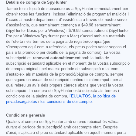
Detalls de compra de SpyHunter
També teniu l'opció de subscriure-us a SpyHunter immediatament per
obtenir totes les funcions, inclosa l'eliminació de programari maliciós i
l'accés al nostre departament d'assistència a través del nostre servei
d'assistència, que normalment comença a
$49.98
semestralment
(SpyHunter Basic per a Windows) i
$79.98
semestralment (SpyHunter
Pro per a Windows/SpyHunter per a Mac) d'acord amb els materials
de l'oferta i els termes de la pàgina de registre/compra (que
s'incorporen aquí com a referència; els preus poden variar segons el
país o la promoció per detalls de la pàgina de compra). La vostra
subscripció es
renovarà automàticament
amb la tarifa de
subscripció estàndard aplicable en el moment de la vostra subscripció
de compra original i pel mateix període de subscripció o tal com
s'estableix als materials de la promoció/pàgina de compra, sempre
que sigueu un usuari de subscripció continu i ininterromput i per al
qual rebreu un avís dels propers càrrecs abans que venci la vostra
subscripció. La compra de SpyHunter està subjecta als termes i
condicions de la pàgina de compra,
l'EULA/TOS
,
la política de
privadesa/galetes
i
les condicions de descompte
.
------
Condicions generals
Qualsevol compra de SpyHunter amb un preu rebaixat és vàlida
durant el període de subscripció amb descompte ofert. Després
d'això, s'aplicarà el preu estàndard aplicable en aquell moment per a