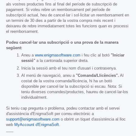
als vostres productes fins al final del període de subscripció de
pagament. Si voleu rebre un reemborsament pel període de
subscripció actual, heu de cancel·lar i sol·licitar un reemborsament en
un termini de 30 dies a partir de la vostra compra més recent i
deixareu de rebre immediatament totes les funcions quan es processi
el reemborsament.
Podeu cancel·lar una subscripció o una prova de la manera
següent:
Aneu a
www.enigmasoftware.com
i feu clic al botó
"Iniciar
sessió"
a la cantonada superior dreta.
Inicia la sessió amb el teu nom d'usuari i contrasenya.
Al menú de navegació, aneu a
"Comanda/Llicències".
Al
costat de la vostra comanda/llicència, hi ha un botó
disponible per cancel·lar la subscripció si escau. Nota: Si
teniu diverses comandes/productes, haureu de cancel·lar-los
individualment.
Si teniu cap pregunta o problema, podeu contactar amb el servei
d'assistència d'EnigmaSoft per correu electrònic a
support@enigmasoftware.com
o obrint un tiquet d'assistència al lloc
web
MyAccount d'EnigmaSoft
.
------