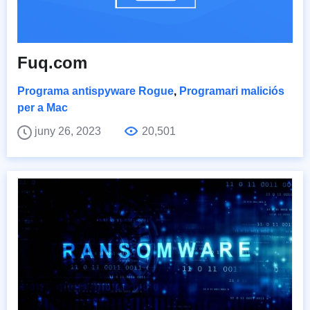
Fuq.com
Programa antispyware Rogue
,
Programari maliciós
per a Mac
juny 26, 2023
20,501