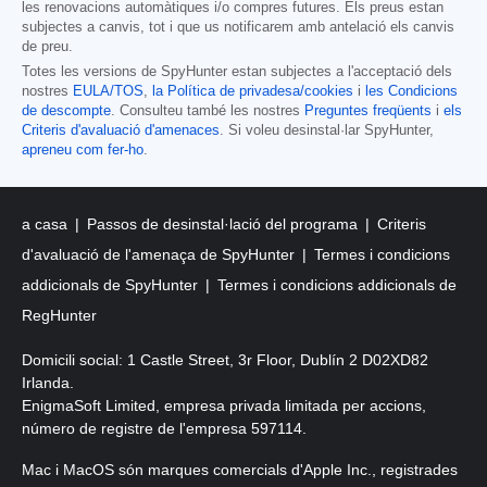
les renovacions automàtiques i/o compres futures. Els preus estan
subjectes a canvis, tot i que us notificarem amb antelació els canvis
de preu.
Totes les versions de SpyHunter estan subjectes a l'acceptació dels
nostres
EULA/TOS
,
la Política de privadesa/cookies
i
les Condicions
de descompte
. Consulteu també les nostres
Preguntes freqüents
i
els
Criteris d'avaluació d'amenaces
. Si voleu desinstal·lar SpyHunter,
apreneu com fer-ho
.
a casa
Passos de desinstal·lació del programa
Criteris
d'avaluació de l'amenaça de SpyHunter
Termes i condicions
addicionals de SpyHunter
Termes i condicions addicionals de
RegHunter
Domicili social: 1 Castle Street, 3r Floor, Dublín 2 D02XD82
Irlanda.
EnigmaSoft Limited, empresa privada limitada per accions,
número de registre de l'empresa 597114.
Mac i MacOS són marques comercials d'Apple Inc., registrades