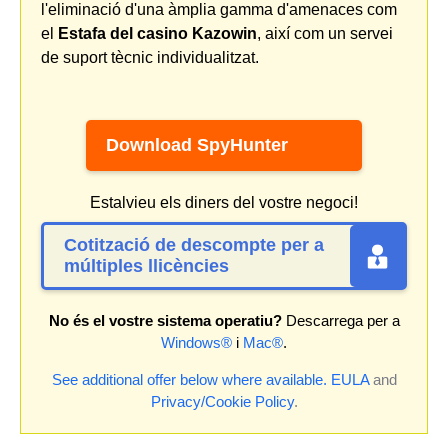
l'eliminació d'una àmplia gamma d'amenaces com
el
Estafa del casino Kazowin
, així com un servei
de suport tècnic individualitzat.
Download SpyHunter
Estalvieu els diners del vostre negoci!
Cotització de descompte per a
múltiples llicències
No és el vostre sistema operatiu?
Descarrega per a
Windows®
i
Mac®
.
See additional offer below where available.
EULA
and
Privacy/Cookie Policy
.