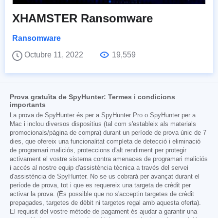
XHAMSTER Ransomware
Ransomware
Octubre 11, 2022
19,559
Prova gratuïta de SpyHunter: Termes i condicions
importants
La prova de SpyHunter és per a SpyHunter Pro o SpyHunter per a
Mac i inclou diversos dispositius (tal com s'estableix als materials
promocionals/pàgina de compra) durant un període de prova únic de 7
dies, que ofereix una funcionalitat completa de detecció i eliminació
de programari maliciós, proteccions d'alt rendiment per protegir
activament el vostre sistema contra amenaces de programari maliciós
i accés al nostre equip d'assistència tècnica a través del servei
d'assistència de SpyHunter. No se us cobrarà per avançat durant el
període de prova, tot i que es requereix una targeta de crèdit per
activar la prova. (És possible que no s'acceptin targetes de crèdit
prepagades, targetes de dèbit ni targetes regal amb aquesta oferta).
El requisit del vostre mètode de pagament és ajudar a garantir una